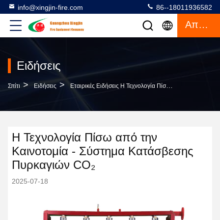
info@xingjin-fire.com
86--18011936582
Απόσπασμα
Ειδήσεις
>
>
Σπίτι
Ειδήσεις
Εταιρικές Ειδήσεις Η Τεχνολογία Πίσω Από Την Καινοτομία - Σύστημα Κατάσβεσης Πυρκαγιών CO₂
Η Τεχνολογία Πίσω από την
Καινοτομία - Σύστημα Κατάσβεσης
Πυρκαγιών CO₂
2025-07-18