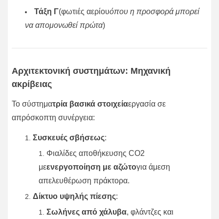
Τάξη Γ
(φωτιές αερίου
όπου η προσφορά μπορεί
να απομονωθεί πρώτα
)
Αρχιτεκτονική συστημάτων: Μηχανική
ακρίβειας
Το σύστημα
τρία βασικά στοιχεία
εργασία σε
απρόσκοπτη συνέργεια:
Συσκευές σβήσεως
:
Φιαλίδες αποθήκευσης CO2
με
ενεργοποίηση με αζώτο
για άμεση
απελευθέρωση πράκτορα.
Δίκτυο υψηλής πίεσης
:
Σωλήνες από χάλυβα
, φλάντζες και