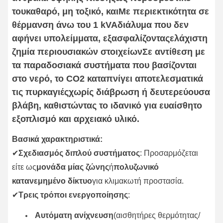
του
καθαρό, μη τοξικό
, και
Με περιεκτικότητα σε
θέρμανση άνω του 1 kVA
διάλυμα που δεν
αφήνει υπολείμματα, εξασφαλίζοντας
ελάχιστη
ζημία περιουσιακών στοιχείων
Σε αντίθεση με
τα παραδοσιακά συστήματα που βασίζονται
στο νερό, το CO2 καταπνίγει αποτελεσματικά
τις πυρκαγιές
χωρίς διάβρωση ή δευτερεύουσα
βλάβη
, καθιστώντας το ιδανικό για ευαίσθητο
εξοπλισμό και αρχειακό υλικό.
Βασικά χαρακτηριστικά:
✔
Σχεδιασμός διπλού συστήματος
: Προσαρμόζεται
είτε ως
μονάδα μίας ζώνης
ή
πολυζωνικό
κατανεμημένο δίκτυο
για κλιμακωτή προστασία.
✔
Τρεις τρόποι ενεργοποίησης
:
Αυτόματη ανίχνευση
(αισθητήρες θερμότητας/