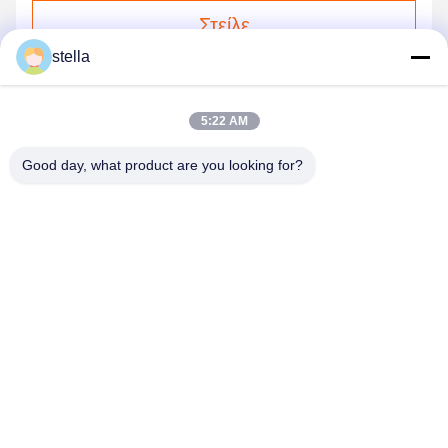
Στείλε
stella
5:22 AM
Good day, what product are you looking for?
GUANGZHOU XINGJIN FIRE EQUIPMENT
CO.,LTD.
info@xingjin-fire.com
86--18011936582
Δωμάτιο 703&704, κτίριο N0.3, οδός No.8 Lianyun Erheng,
πόλη Shiqi, περιοχή Panyu, Guangzhou, Κίνα