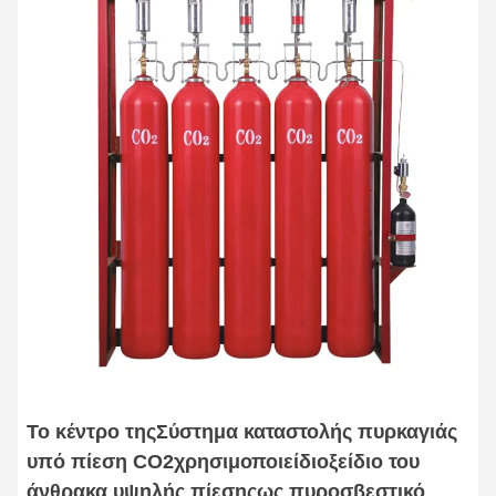
Το κέντρο της
Σύστημα καταστολής πυρκαγιάς
υπό πίεση CO2
χρησιμοποιεί
διοξείδιο του
άνθρακα υψηλής πίεσης
ως πυροσβεστικό