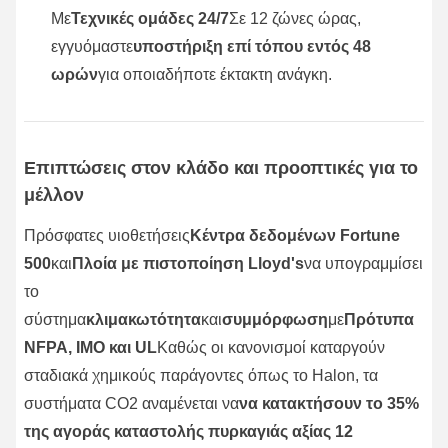
Με
Τεχνικές ομάδες 24/7
Σε 12 ζώνες ώρας,
εγγυόμαστε
υποστήριξη επί τόπου εντός 48
ωρών
για οποιαδήποτε έκτακτη ανάγκη.
Επιπτώσεις στον κλάδο και προοπτικές για το
μέλλον
Πρόσφατες υιοθετήσεις
Κέντρα δεδομένων Fortune
500
και
Πλοία με πιστοποίηση Lloyd's
να υπογραμμίσει
το
σύστημα
κλιμακωτότητα
και
συμμόρφωση
με
Πρότυπα
NFPA, IMO και UL
Καθώς οι κανονισμοί καταργούν
σταδιακά χημικούς παράγοντες όπως το Halon, τα
συστήματα CO2 αναμένεται να
να κατακτήσουν το 35%
της αγοράς καταστολής πυρκαγιάς αξίας 12