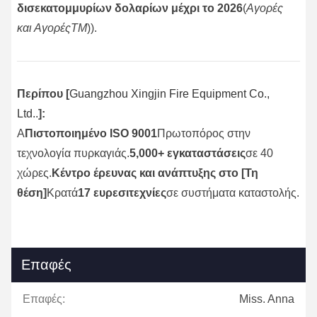
δισεκατομμυρίων δολαρίων μέχρι το 2026
(
Αγορές
και ΑγορέςTM
)).
Περίπου [
Guangzhou Xingjin Fire Equipment Co.,
Ltd.
.
]:
Α
Πιστοποιημένο ISO 9001
Πρωτοπόρος στην
τεχνολογία πυρκαγιάς.
5,000+ εγκαταστάσεις
σε 40
χώρες.
Κέντρο έρευνας και ανάπτυξης στο [Τη
θέση]
Κρατά
17 ευρεσιτεχνίες
σε συστήματα καταστολής.
Επαφές
Επαφές:
Miss. Anna