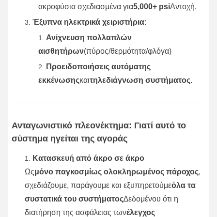
ακροφύσια σχεδιασμένα για
5,000+ psi
Αντοχή.
Έξυπνα ηλεκτρικά χειριστήρια
:
Ανίχνευση πολλαπλών
αισθητήρων
(πύρος/θερμότητα/φλόγα)
Προειδοποιήσεις αυτόματης
εκκένωσης
και
τηλεδιάγνωση συστήματος
.
Ανταγωνιστικό πλεονέκτημα: Γιατί αυτό το
σύστημα ηγείται της αγοράς
Κατασκευή από άκρο σε άκρο
Ως
μόνο παγκοσμίως ολοκληρωμένος πάροχος
,
σχεδιάζουμε, παράγουμε και εξυπηρετούμε
όλα τα
συστατικά του συστήματος
∆εδομένου ότι η
διατήρηση της ασφάλειας των
έλεγχος