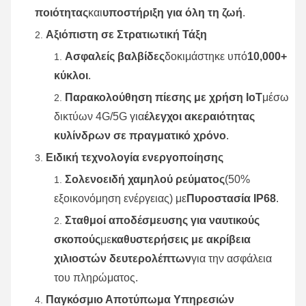
ποιότητας
και
υποστήριξη για όλη τη ζωή
.
Αξιόπιστη σε Στρατιωτική Τάξη
Ασφαλείς βαλβίδες
δοκιμάστηκε υπό
10,000+
κύκλοι
.
Παρακολούθηση πίεσης με χρήση IoT
μέσω
δικτύων 4G/5G για
έλεγχοι ακεραιότητας
κυλίνδρων σε πραγματικό χρόνο
.
Ειδική τεχνολογία ενεργοποίησης
Σολενοειδή χαμηλού ρεύματος
(50%
εξοικονόμηση ενέργειας) με
Πυροστασία IP68
.
Σταθμοί αποδέσμευσης για ναυτικούς
σκοπούς
με
καθυστερήσεις με ακρίβεια
χιλιοστών δευτερολέπτων
για την ασφάλεια
του πληρώματος.
Παγκόσμιο Αποτύπωμα Υπηρεσιών