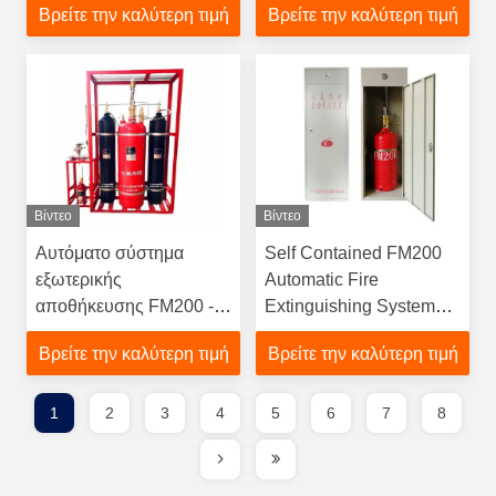
Βρείτε την καλύτερη τιμή
Βρείτε την καλύτερη τιμή
Control Rooms
Αδρανές Αέριο για
Κέντρα Δεδομένων
Βίντεο
Βίντεο
Αυτόματο σύστημα
Self Contained FM200
εξωτερικής
Automatic Fire
αποθήκευσης FM200 -
Extinguishing System
Αξιόπιστη καταστολή
Cabinet Unit
Βρείτε την καλύτερη τιμή
Βρείτε την καλύτερη τιμή
αερίων για σταθμούς
παραγωγής ηλεκτρικής
ενέργειας
1
2
3
4
5
6
7
8