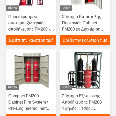
Βίντεο
Βίντεο
Προετοιμασμένο
Σύστημα Καταστολής
σύστημα εξωτερικής
Πυρκαγιάς Cabinet
αποθήκευσης FM200 -
FM200 με Διαχείριση
Αξιόπιστη καταστολή
Μονής Ζώνης,
Βρείτε την καλύτερη τιμή
Βρείτε την καλύτερη τιμή
αερίων για σταθμούς
Τροφοδοσία
παραγωγής ηλεκτρικής
DC24V/1.6A και Χρόνος
ενέργειας
Ψεκασμού ≤10s
Βίντεο
Βίντεο
Compact FM200
Σύστημα Εξωτερικής
Cabinet Fire System /
Αποθήκευσης FM200
Pre-Engineered Inert
Υψηλής Πίεσης /
Gas Suppression for
Καταστολή Πυρκαγιάς με