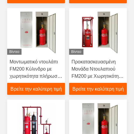
Διακομιστών
Βίντεο
Βίντεο
Μοντωματικό ντουλάπι
Προκατασκευασμένη
FM200 Κύλινδρο με
Μονάδα Ντουλαπιού
χωρητικότητα πλήρωσης
FM200 με Χωρητικότητα
40-300 kg 2.5 MPa
Γέμισης 40-300 kg,
Βρείτε την καλύτερη τιμή
Βρείτε την καλύτερη τιμή
Πίεση αποθήκευσης και
Πίεση Αποθήκευσης 2,5
<10s Χρόνος πτήσης για
MPa και Χρόνος
αυτόματη πυρκαγιά
Εκτόξευσης <10s για
Αποτελεσματική
Καταστολή Πυρκαγιάς