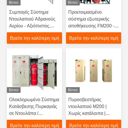
Βίντεο
Βίντεο
Συμπαγές Σύστημα
Προετοιμασμένο
Ντουλαπιού Αδρανούς
σύστημα εξωτερικής
Αερίου - Αξιόπιστος
αποθήκευσης FM200 -
Εξοπλισμός
Αξιόπιστη καταστολή
Βρείτε την καλύτερη τιμή
Βρείτε την καλύτερη τιμή
Πυρόσβεσης FM200
αερίων για σταθμούς
παραγωγής ηλεκτρικής
ενέργειας
Βίντεο
Βίντεο
Ολοκληρωμένο Σύστημα
Πυροσβεστήρας
Κατάσβεσης Πυρκαγιάς
ντουλαπιού M200 |
σε Ντουλάπα /
Χωρίς κατάλοιπα |
Προστασία Βάσει FM200
Κέντρα Δεδομένων
Βρείτε την καλύτερη τιμή
Βρείτε την καλύτερη τιμή
για Χώρους