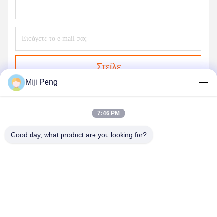
Στείλε
Miji Peng
7:46 PM
Good day, what product are you looking for?
GUANGZHOU XINGJIN FIRE EQUIPMENT
CO.,LTD.
info@xingjin-fire.com
86--18011936582