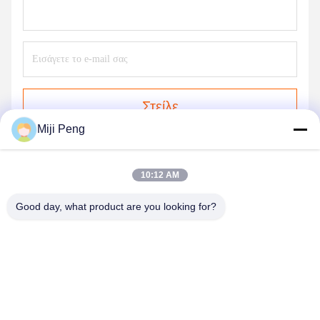
Στείλε
Miji Peng
10:12 AM
Good day, what product are you looking for?
GUANGZHOU XINGJIN FIRE EQUIPMENT
CO.,LTD.
info@xingjin-fire.com