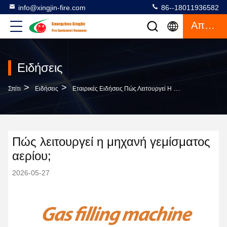
info@xingjin-fire.com
86--18011936582
Απόσπασμα
Ειδήσεις
>
>
Σπίτι
Ειδήσεις
Εταιρικές Ειδήσεις Πώς Λειτουργεί Η Μηχανή Γεμίσματος Αερίου;
Πώς λειτουργεί η μηχανή γεμίσματος
αερίου;
2026-05-27