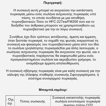
Περιγραφή:
Η συσκευή αυτή μπορεί να ανιχνεύσει την κατάσταση
πυρκαγιάς μέσω ενός σωλήνα ανίχνευσης πυρκαγιάς υπό
πίεση, το οποίο συνδέεται με μια αποθήκη
πυροσβεστικών.Τόσο το HFC-227ea/FM200 όσο και το
διοξείδιο του άνθρακα μπορούν να χρησιμοποιηθούν ως
πυροσβεστικό για την εν λόγω συσκευή.
Συνήθως έχει δύο τρόπους εκτόξευσης, άμεση και έμμεση,
όταν ξεσπάει πυρκαγιά, το σημάδι της φωτιάς ενεργοποιεί τη
συσκευή.και ψεκασμός του πυροσβεστικού μέσα από τον ίδιο
το σωλήνα ιχνηλάτησης πυρκαγιάςΚαι μια άλλη λειτουργία, ο
σωλήνας ανίχνευσης πυρκαγιάς θα ανιχνεύσει την φωτιά, και ο
πυροσβεστικός παράγοντας θα εκφορτωθεί μέσω ενός
προεγκατεστημένου σωλήνα και ακροβωτίου γρήγορα, το
ονομάζουμε έμμεση απελευθέρωση.
Η συσκευή σβήσιμης πυρκαγιάς είναι μια καλή συσκευή για την
κάλυψη της έλλειψης σταθερής συσκευής.Σφουγγαρίσματα, ή
σύστημα συναγερμού πυρκαγιάς.
Μπαμπά.
r
αμέτερ:
Συσκευή καταστολής πυρκαγιάς με
- Όχι,
Τύπος συσκευής
σωλήνα εντοπισμού πυρκαγιάς
όχι.
άμεσου τύπου CO2