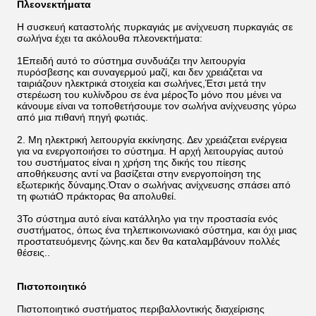
Πλεονεκτήματα
Η συσκευή καταστολής πυρκαγιάς με ανίχνευση πυρκαγιάς σε
σωλήνα έχει τα ακόλουθα πλεονεκτήματα:
1Επειδή αυτό το σύστημα συνδυάζει την λειτουργία
πυρόσβεσης και συναγερμού μαζί, και δεν χρειάζεται να
ταιριάζουν ηλεκτρικά στοιχεία και σωλήνες,Έτσι μετά την
στερέωση του κυλίνδρου σε ένα μέροςΤο μόνο που μένει να
κάνουμε είναι να τοποθετήσουμε τον σωλήνα ανίχνευσης γύρω
από μια πιθανή πηγή φωτιάς.
2. Μη ηλεκτρική λειτουργία εκκίνησης. Δεν χρειάζεται ενέργεια
για να ενεργοποιήσει το σύστημα. Η αρχή λειτουργίας αυτού
του συστήματος είναι η χρήση της δικής του πίεσης
αποθήκευσης αντί να βασίζεται στην ενεργοποίηση της
εξωτερικής δύναμης.Όταν ο σωλήνας ανίχνευσης σπάσει από
τη φωτιάΟ πράκτορας θα απολυθεί.
3Το σύστημα αυτό είναι κατάλληλο για την προστασία ενός
συστήματος, όπως ένα τηλεπικοινωνιακό σύστημα, και όχι μιας
προστατευόμενης ζώνης.και δεν θα καταλαμβάνουν πολλές
θέσεις..
Πιστοποιητικό
Πιστοποιητικό συστήματος περιβαλλοντικής διαχείρισης