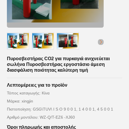
Πυροσβεστήρας CO2 για πυρκαγιά ανιχνεύεται
σωλήνα Πυροσβεστήρας εργοστάσιο άμεση
διασφάλιση ποιότητας καλύτερη τιμή
Λεπτομέρειες για το προϊόν
Τόπος καταγωγής: Κίνα
Μάρκα: xingjin
Πιστοποίηση: GSG\TUV\ I S O 9 0 0 1, 1 4 0 0 1, 4 5 0 0 1
Αριθμό μοντέλου: WZ-Q/T-EZ6 -XJ60
Όροι πληρωμής και αποστολής