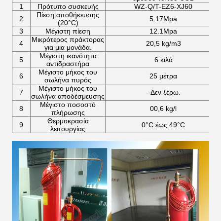
1
Πρότυπο συσκευής
WZ-Q/T-EZ6-XJ60
Πίεση αποθήκευσης
2
5.17Mpa
(20°C)
3
Μέγιστη πίεση
12.1Mpa
Μικρότερος πράκτορας
4
20,5 kg/m3
για μια μονάδα.
Μέγιστη ικανότητα
5
6 κιλά
αντιδραστήρα
Μέγιστο μήκος του
6
25 μέτρα
σωλήνα πυρός
Μέγιστο μήκος του
7
- Δεν ξέρω.
σωλήνα αποδέσμευσης
Μέγιστο ποσοστό
8
00,6 kg/l
πλήρωσης
Θερμοκρασία
9
0°C έως 49°C
λειτουργίας