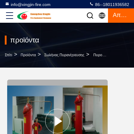
info@xingjin-fire.com
86--18011936582
Απόσπασμα
προϊόντα
>
>
>
Σπίτι
Προϊόντα
Σωλήνας Πυρανίχνευσης
Πυροσβεστήρας CO2 Για Πυρκαγιά Ανιχνεύεται Σωλήνα Πυροσβεστήρας Εργοστάσιο Άμεση Διασφάλιση Ποιότητας Καλύτερη Τιμή