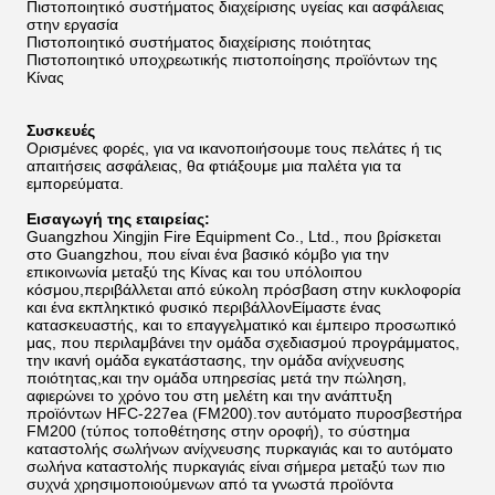
Πιστοποιητικό συστήματος διαχείρισης υγείας και ασφάλειας
στην εργασία
Πιστοποιητικό συστήματος διαχείρισης ποιότητας
Πιστοποιητικό υποχρεωτικής πιστοποίησης προϊόντων της
Κίνας
Συσκευές
Ορισμένες φορές, για να ικανοποιήσουμε τους πελάτες ή τις
απαιτήσεις ασφάλειας, θα φτιάξουμε μια παλέτα για τα
εμπορεύματα.
Εισαγωγή της εταιρείας:
Guangzhou Xingjin Fire Equipment Co., Ltd., που βρίσκεται
στο Guangzhou, που είναι ένα βασικό κόμβο για την
επικοινωνία μεταξύ της Κίνας και του υπόλοιπου
κόσμου,περιβάλλεται από εύκολη πρόσβαση στην κυκλοφορία
και ένα εκπληκτικό φυσικό περιβάλλονΕίμαστε ένας
κατασκευαστής, και το επαγγελματικό και έμπειρο προσωπικό
μας, που περιλαμβάνει την ομάδα σχεδιασμού προγράμματος,
την ικανή ομάδα εγκατάστασης, την ομάδα ανίχνευσης
ποιότητας,και την ομάδα υπηρεσίας μετά την πώληση,
αφιερώνει το χρόνο του στη μελέτη και την ανάπτυξη
προϊόντων HFC-227ea (FM200).τον αυτόματο πυροσβεστήρα
FM200 (τύπος τοποθέτησης στην οροφή), το σύστημα
καταστολής σωλήνων ανίχνευσης πυρκαγιάς και το αυτόματο
σωλήνα καταστολής πυρκαγιάς είναι σήμερα μεταξύ των πιο
συχνά χρησιμοποιούμενων από τα γνωστά προϊόντα