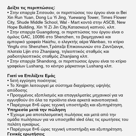
Δείξτε τις περιπτώσεις:
• Στην επαρχία Σιτσουάν, οι περιπτώσεις του έργου είναι οι Bei
Xin Run Yuan, Dong Lu Yi Jing, Yuewang Tower, Times Flower
City, Shude Middle School, Wal - Mart κοντά στην ASCB, New
Hope Building, Xin Yi Zi Jin City,Κατασκευή καπνού, κλπ.
• Στην επαρχία Guangdong, οι περιπτώσεις του έργου είναι ο
όμιλος GAC, 10086 στο Shenzhen, το βιομηχανικό και
εμπορικό γραφείο Haizhu, ο ελεγκτής αέρα Wanbao, το κτίριο
Yingfu στο Shenzhen,Τράπεζα Επικοινωνιών στο Ζαντζιανγκ,
πλατεία Lijin στο Zhanjiang, τηλεοπτικός σταθμός και
ραδιοτηλεοπτικός σταθμός Zhanjiang κλπ.
• Στην επαρχία Shandong, οι περιπτώσεις έργου είναι το κτίριο
γραφείων Lushang, το κέντρο μάρκετινγκ Lushang κλπ.
Γιατί να Επιλέξετε Εμάς
• 5ετή εγγύηση ποιότητας
• Το Xingjin λειτουργεί με σύστημα διαχείρισης υψηλής
απόδοσης
• Προηγμένος εξοπλισμός και επαγγελματίες μηχανικοί για να
εγγυηθούν ότι όλα τα προϊόντα είναι αρκετά ικανοποιητικά.
• Παρέχουμε 8×6 ώρες τεχνική υποστήριξη και εξυπηρέτηση.
Υπηρεσία μετά την πώληση
• Έχουμε μια αποτελεσματική πωλήσεις και μετά από την
ομάδα πωλήσεων για να υποσχεθεί sled όλες τις ερωτήσεις του
πελάτη εγκαίρως.
• Παρέχουμε 8×6 ώρες τεχνική υποστήριξη και εξυπηρέτηση.
Γενικές ερωτήσεις