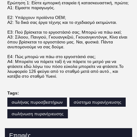
Ερώτηση 1: Είστε εμπορική εταιρεία ή κατασκευαστική, πρώτα;
Α1: Είμαστε παραγωγός.
Ε2: Υπάρχουν προϊόντα OEM;
Α2: Τα δικά σας έργα τέχνης και το σχεδιασμό εκτιμώνται.
Ε3: Πού βρίσκεται το εργοστάσιό σας; Μπορώ να πάω εκεί;
Α3: Σίλοου, Πανγιού, Γκουανγκζού, Γκουανγκντόνγκ, Κίνα είναι
όπου βρίσκεται το εργοστάσιο μας. Ναι, φυσικά. Πάντα
ανυπομονούμε να σας δούμε.
Ε4: Πώς μπορώ να πάω στο εργοστάσιό σας;
Α4: Μπορείτε να πάρετε ταξί ή να πάρετε το μετρό για να
φτάσετε εδώ λόγω του πόσο εύκολα μπορείτε να φτάσετε.Το
λεωφορείο 126 φεύγει από το σταθμό μετά από αυτό., και
κατέβα στο σταθμό Yuexi.
Tags:
σωλήνας πυροσβεστήρων
σύστημα πυρανίχνευσης
σωλήνωση πυρανίχνευσης
Επαφές