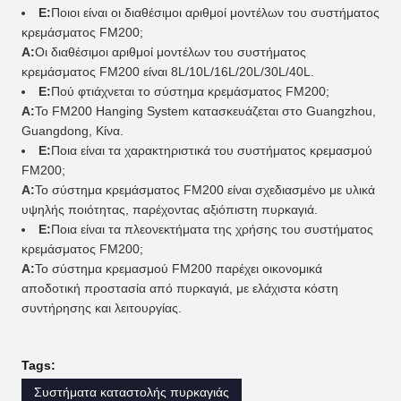
Ε:
Ποιοι είναι οι διαθέσιμοι αριθμοί μοντέλων του συστήματος
κρεμάσματος FM200;
Α:
Οι διαθέσιμοι αριθμοί μοντέλων του συστήματος
κρεμάσματος FM200 είναι 8L/10L/16L/20L/30L/40L.
Ε:
Πού φτιάχνεται το σύστημα κρεμάσματος FM200;
Α:
Το FM200 Hanging System κατασκευάζεται στο Guangzhou,
Guangdong, Κίνα.
Ε:
Ποια είναι τα χαρακτηριστικά του συστήματος κρεμασμού
FM200;
Α:
Το σύστημα κρεμάσματος FM200 είναι σχεδιασμένο με υλικά
υψηλής ποιότητας, παρέχοντας αξιόπιστη πυρκαγιά.
Ε:
Ποια είναι τα πλεονεκτήματα της χρήσης του συστήματος
κρεμάσματος FM200;
Α:
Το σύστημα κρεμασμού FM200 παρέχει οικονομικά
αποδοτική προστασία από πυρκαγιά, με ελάχιστα κόστη
συντήρησης και λειτουργίας.
Tags:
Συστήματα καταστολής πυρκαγιάς