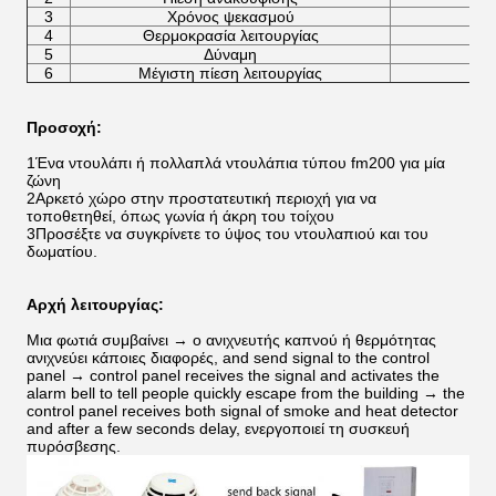
3
Χρόνος ψεκασμού
4
Θερμοκρασία λειτουργίας
5
Δύναμη
6
Μέγιστη πίεση λειτουργίας
Προσοχή:
1Ένα ντουλάπι ή πολλαπλά ντουλάπια τύπου fm200 για μία
ζώνη
2Αρκετό χώρο στην προστατευτική περιοχή για να
τοποθετηθεί, όπως γωνία ή άκρη του τοίχου
3Προσέξτε να συγκρίνετε το ύψος του ντουλαπιού και του
δωματίου.
Αρχή λειτουργίας:
Μια φωτιά συμβαίνει → ο ανιχνευτής καπνού ή θερμότητας
ανιχνεύει κάποιες διαφορές, and send signal to the control
panel → control panel receives the signal and activates the
alarm bell to tell people quickly escape from the building → the
control panel receives both signal of smoke and heat detector
and after a few seconds delay, ενεργοποιεί τη συσκευή
πυρόσβεσης.