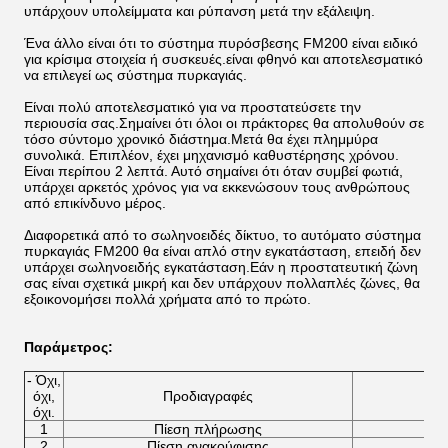
υπάρχουν υπολείμματα και ρύπανση μετά την εξάλειψη.
Ένα άλλο είναι ότι το σύστημα πυρόσβεσης FM200 είναι ειδικό
για κρίσιμα στοιχεία ή συσκευές.είναι φθηνό και αποτελεσματικό
να επιλεγεί ως σύστημα πυρκαγιάς.
Είναι πολύ αποτελεσματικό για να προστατεύσετε την
περιουσία σας.Σημαίνει ότι όλοι οι πράκτορες θα απολυθούν σε
τόσο σύντομο χρονικό διάστημα.Μετά θα έχει πλημμύρα
συνολικά. Επιπλέον, έχει μηχανισμό καθυστέρησης χρόνου.
Είναι περίπου 2 λεπτά. Αυτό σημαίνει ότι όταν συμβεί φωτιά,
υπάρχει αρκετός χρόνος για να εκκενώσουν τους ανθρώπους
από επικίνδυνο μέρος.
Διαφορετικά από το σωληνοειδές δίκτυο, το αυτόματο σύστημα
πυρκαγιάς FM200 θα είναι απλό στην εγκατάσταση, επειδή δεν
υπάρχει σωληνοειδής εγκατάσταση.Εάν η προστατευτική ζώνη
σας είναι σχετικά μικρή και δεν υπάρχουν πολλαπλές ζώνες, θα
εξοικονομήσει πολλά χρήματα από το πρώτο.
Παράμετρος
:
- Όχι,
όχι,
Προδιαγραφές
όχι.
1
Πίεση πλήρωσης
2
Πίεση ανακούφισης