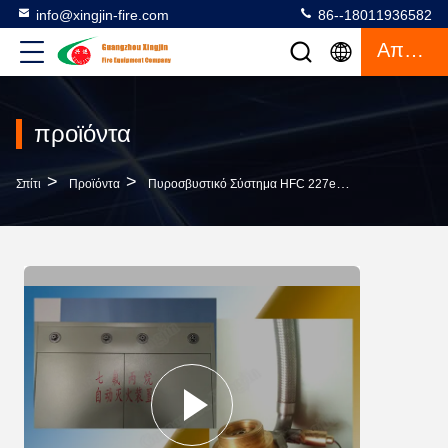
info@xingjin-fire.com
86--18011936582
Απόσπασμα
προϊόντα
>
>
>
Σπίτι
Προϊόντα
Πυροσβυστικό Σύστημα HFC 227ea
Κόκκινη/ασημ