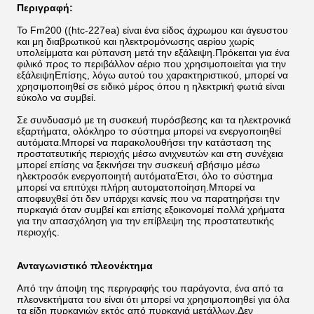
Περιγραφή:
Το Fm200 ((htc-227ea) είναι ένα είδος άχρωμου και άγευστου
και μη διαβρωτικού και ηλεκτρομόνωσης αερίου χωρίς
υπολείμματα και ρύπανση μετά την εξάλειψη.Πρόκειται για ένα
φιλικό προς το περιβάλλον αέριο που χρησιμοποιείται για την
εξάλειψηΕπίσης, λόγω αυτού του χαρακτηριστικού, μπορεί να
χρησιμοποιηθεί σε ειδικό μέρος όπου η ηλεκτρική φωτιά είναι
εύκολο να συμβεί.
Σε συνδυασμό με τη συσκευή πυρόσβεσης και τα ηλεκτρονικά
εξαρτήματα, ολόκληρο το σύστημα μπορεί να ενεργοποιηθεί
αυτόματα.Μπορεί να παρακολουθήσει την κατάσταση της
προστατευτικής περιοχής μέσω ανιχνευτών και στη συνέχεια
μπορεί επίσης να ξεκινήσει την συσκευή σβήσιμο μέσω
ηλεκτροσόκ ενεργοποιητή αυτόματαΈτσι, όλο το σύστημα
μπορεί να επιτύχει πλήρη αυτοματοποίηση.Μπορεί να
αποφευχθεί ότι δεν υπάρχει κανείς που να παρατηρήσει την
πυρκαγιά όταν συμβεί και επίσης εξοικονομεί πολλά χρήματα
για την απασχόληση για την επίβλεψη της προστατευτικής
περιοχής.
Ανταγωνιστικό πλεονέκτημα
Από την άποψη της περιγραφής του παράγοντα, ένα από τα
πλεονεκτήματα του είναι ότι μπορεί να χρησιμοποιηθεί για όλα
τα είδη πυρκαγιών εκτός από πυρκαγιά μετάλλων.Δεν