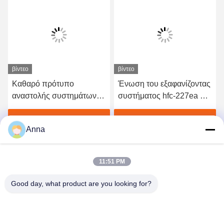
βίντεο
βίντεο
Καθαρό πρότυπο
Ένωση του εξαφανίζοντας
αναστολής συστημάτων
συστήματος hfc-227ea με
αιθουσών HFC 227ea
τον ηλεκτρικό
πυροσβυστικό 16L
ενεργοποιητή
Βρείτε την καλύτερη τιμή
Βρείτε την καλύτερη τιμή
Anna
11:51 PM
Good day, what product are you looking for?
GUANGZHOU XINGJIN FIRE EQUIPMENT
CO.,LTD.