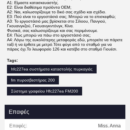
Α1: Είμαστε κατασκευαστής.
Ε2: Είναι διαθέσιμα προϊόντα OEM;
Α2: Ναι, καλωσορίζουμε το δικό σας σχέδιο και σχέδιο.
Ε3: Πού είναι το εργοστάσιό σας; Μπορώ να το επισκεφθώ;
Α3: Το εργοστάσιό μας βρίσκεται στο Σίλοου, Πανγιού,
Γκουανγκζού, Γκουανγκντόνγκ, Κίνα.
Φυσικά, σας καλωσορίζουμε και σας περιμένουμε.
Ε4: Πώς μπορώ να πάω στο εργοστάσιό σας;
Α4: Λόγω της ευκολότερης μεταφοράς εδώ, μπορείτε να πάρετε
ταξί ή να έρθετε με μετρό.Τότε φύγε από το σταθμό για να
πάρεις όχι.Το λεωφορείο 126 και κατέβα στο σταθμό Γιουέσι.
Tags:
hfc227ea συστήματα καταστολής πυρκαγιάς
fm πυροσβεστήρας 200
Σύστημα γραφείου Hfc227ea FM200
Επαφές
Επαφές:
Miss. Anna