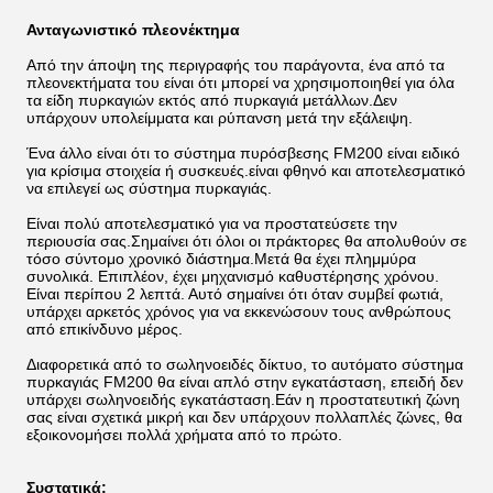
Ανταγωνιστικό πλεονέκτημα
Από την άποψη της περιγραφής του παράγοντα, ένα από τα
πλεονεκτήματα του είναι ότι μπορεί να χρησιμοποιηθεί για όλα
τα είδη πυρκαγιών εκτός από πυρκαγιά μετάλλων.Δεν
υπάρχουν υπολείμματα και ρύπανση μετά την εξάλειψη.
Ένα άλλο είναι ότι το σύστημα πυρόσβεσης FM200 είναι ειδικό
για κρίσιμα στοιχεία ή συσκευές.είναι φθηνό και αποτελεσματικό
να επιλεγεί ως σύστημα πυρκαγιάς.
Είναι πολύ αποτελεσματικό για να προστατεύσετε την
περιουσία σας.Σημαίνει ότι όλοι οι πράκτορες θα απολυθούν σε
τόσο σύντομο χρονικό διάστημα.Μετά θα έχει πλημμύρα
συνολικά. Επιπλέον, έχει μηχανισμό καθυστέρησης χρόνου.
Είναι περίπου 2 λεπτά. Αυτό σημαίνει ότι όταν συμβεί φωτιά,
υπάρχει αρκετός χρόνος για να εκκενώσουν τους ανθρώπους
από επικίνδυνο μέρος.
Διαφορετικά από το σωληνοειδές δίκτυο, το αυτόματο σύστημα
πυρκαγιάς FM200 θα είναι απλό στην εγκατάσταση, επειδή δεν
υπάρχει σωληνοειδής εγκατάσταση.Εάν η προστατευτική ζώνη
σας είναι σχετικά μικρή και δεν υπάρχουν πολλαπλές ζώνες, θα
εξοικονομήσει πολλά χρήματα από το πρώτο.
Συστατικά: