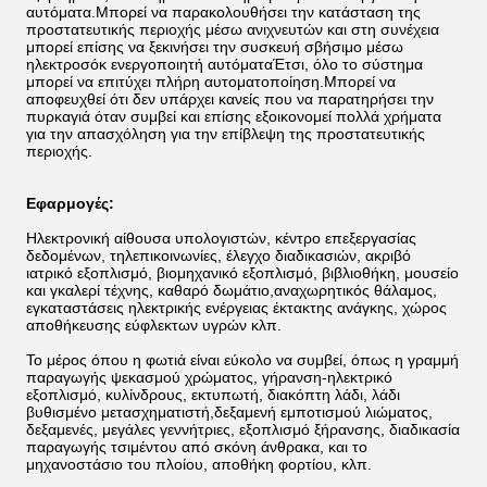
αυτόματα.Μπορεί να παρακολουθήσει την κατάσταση της
προστατευτικής περιοχής μέσω ανιχνευτών και στη συνέχεια
μπορεί επίσης να ξεκινήσει την συσκευή σβήσιμο μέσω
ηλεκτροσόκ ενεργοποιητή αυτόματαΈτσι, όλο το σύστημα
μπορεί να επιτύχει πλήρη αυτοματοποίηση.Μπορεί να
αποφευχθεί ότι δεν υπάρχει κανείς που να παρατηρήσει την
πυρκαγιά όταν συμβεί και επίσης εξοικονομεί πολλά χρήματα
για την απασχόληση για την επίβλεψη της προστατευτικής
περιοχής.
Εφαρμογές:
Ηλεκτρονική αίθουσα υπολογιστών, κέντρο επεξεργασίας
δεδομένων, τηλεπικοινωνίες, έλεγχο διαδικασιών, ακριβό
ιατρικό εξοπλισμό, βιομηχανικό εξοπλισμό, βιβλιοθήκη, μουσείο
και γκαλερί τέχνης, καθαρό δωμάτιο,αναχωρητικός θάλαμος,
εγκαταστάσεις ηλεκτρικής ενέργειας έκτακτης ανάγκης, χώρος
αποθήκευσης εύφλεκτων υγρών κλπ.
Το μέρος όπου η φωτιά είναι εύκολο να συμβεί, όπως η γραμμή
παραγωγής ψεκασμού χρώματος, γήρανση-ηλεκτρικό
εξοπλισμό, κυλίνδρους, εκτυπωτή, διακόπτη λάδι, λάδι
βυθισμένο μετασχηματιστή,δεξαμενή εμποτισμού λιώματος,
δεξαμενές, μεγάλες γεννήτριες, εξοπλισμό ξήρανσης, διαδικασία
παραγωγής τσιμέντου από σκόνη άνθρακα, και το
μηχανοστάσιο του πλοίου, αποθήκη φορτίου, κλπ.