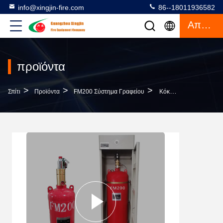
info@xingjin-fire.com
86--18011936582
Απόσπασμα
προϊόντα
>
>
>
Σπίτι
Προϊόντα
FM200 Σύστημα Γραφείου
Κόκκινο 100L Hfc227ea FM200 Συστήματα Ντουλάπις Εταιρεία Άμεση Διασφάλιση Ποιότητας Καλύτερη Τιμή