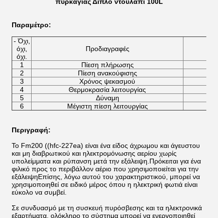
πυρκαγιάς Διπλό ντουλάπι 100L
Π
αραμέτρο
:
- Όχι,
όχι,
Προδιαγραφές
όχι.
1
Πίεση πλήρωσης
2
Πίεση ανακούφισης
3
Χρόνος ψεκασμού
4
Θερμοκρασία λειτουργίας
5
Δύναμη
6
Μέγιστη πίεση λειτουργίας
Περιγραφή:
Το Fm200 ((hfc-227ea) είναι ένα είδος άχρωμου και άγευστου
και μη διαβρωτικού και ηλεκτρομόνωσης αερίου χωρίς
υπολείμματα και ρύπανση μετά την εξάλειψη.Πρόκειται για ένα
φιλικό προς το περιβάλλον αέριο που χρησιμοποιείται για την
εξάλειψηΕπίσης, λόγω αυτού του χαρακτηριστικού, μπορεί να
χρησιμοποιηθεί σε ειδικό μέρος όπου η ηλεκτρική φωτιά είναι
εύκολο να συμβεί.
Σε συνδυασμό με τη συσκευή πυρόσβεσης και τα ηλεκτρονικά
εξαρτήματα, ολόκληρο το σύστημα μπορεί να ενεργοποιηθεί