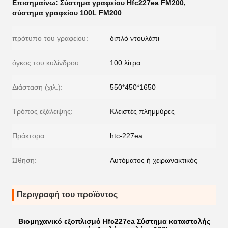
Επισημαίνω:
Σύστημα γραφείου Hfc227ea FM200
,
σύστημα γραφείου 100L FM200
πρότυπο του γραφείου:
διπλό ντουλάπι
όγκος του κυλίνδρου:
100 λίτρα
Διάσταση (χιλ.):
550*450*1650
Τρόπος εξάλειψης:
Κλειστές πλημμύρες
Πράκτορα:
htc-227ea
Ώθηση:
Αυτόματος ή χειρωνακτικός
Περιγραφή του προϊόντος
Βιομηχανικό εξοπλισμό Hfc227ea Σύστημα καταστολής