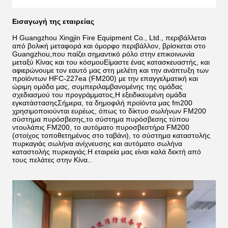
Εισαγωγή της εταιρείας
Η Guangzhou Xingjin Fire Equipment Co., Ltd., περιβάλλεται
από βολική μεταφορά και όμορφο περιβάλλον, βρίσκεται στο
Guangzhou,που παίζει σημαντικό ρόλο στην επικοινωνία
μεταξύ Κίνας και του κόσμουΕίμαστε ένας κατασκευαστής, και
αφιερώνουμε τον εαυτό μας στη μελέτη και την ανάπτυξη των
προϊόντων HFC-227ea (FM200) με την επαγγελματική και
ώριμη ομάδα μας, συμπεριλαμβανομένης της ομάδας
σχεδιασμού του προγράμματος,Η εξειδικευμένη ομάδα
εγκατάστασηςΣήμερα, τα δημοφιλή προϊόντα μας fm200
χρησιμοποιούνται ευρέως, όπως το δίκτυο σωλήνων FM200
σύστημα πυρόσβεσης,το σύστημα πυρόσβεσης τύπου
ντουλάπις FM200, το αυτόματο πυροσβεστήρα FM200
(στοίχος τοποθετημένος στο ταβάνι), το σύστημα καταστολής
πυρκαγιάς σωλήνα ανίχνευσης και αυτόματο σωλήνα
καταστολής πυρκαγιάς.Η εταιρεία μας είναι καλά δεκτή από
τους πελάτες στην Κίνα..