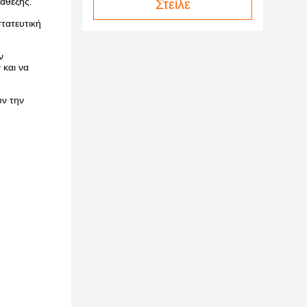
αθεξής.
Στείλε
τατευτική
ν
 και να
υν την