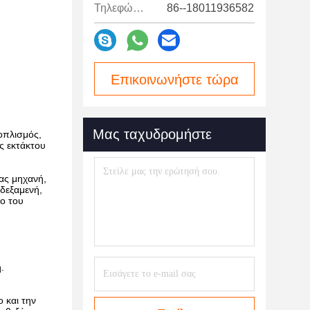
Τηλεφώνημα:
86--18011936582
Επικοινωνήστε τώρα
Μας ταχυδρομήστε
οπλισμός,
ας εκτάκτου
ας μηχανή,
δεξαμενή,
ιο του
.
 και την