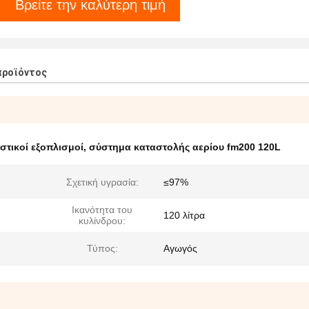
Βρείτε την καλύτερη τιμή
προϊόντος
τικοί εξοπλισμοί
,
σύστημα καταστολής αερίου fm200 120L
Σχετική υγρασία:
≤97%
Ικανότητα του
120 λίτρα
κυλίνδρου:
Τύπος:
Αγωγός