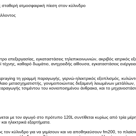
ς σταθερή ατμοσφαιρική πίεση στον κύλινδρο
άλλοντος
ρο επεξεργασίας, εγκαταστάσεις τηλεπικοινωνιών, ακριβός ιατρικός εξ
ρί τέχνης, καθαρό δωμάτιο, ανηχοειδής αίθουσα, εγκαταστάσεις ενέργει
spraying τη γραμμή παραγωγής, γερνώ-ηλεκτρικός εξοπλισμός, κυλώντ
λαιο μετασχηματιστής, γονιμοποιώντας δεξαμενή λειωμένων μετάλλων, 
α παραγωγής τσιμέντου του κονιοποιημένου άνθρακα, και το μηχανοστάσ
αι με τον αγωγό στο πρότυπο 120L συντίθεται κυρίως από τρία μέρη
και ηλεκτρικά εξαρτήματα.
 τον κύλινδρο για να γεμίσουν και να αποθηκεύσουν fm200, το πλαίσιο