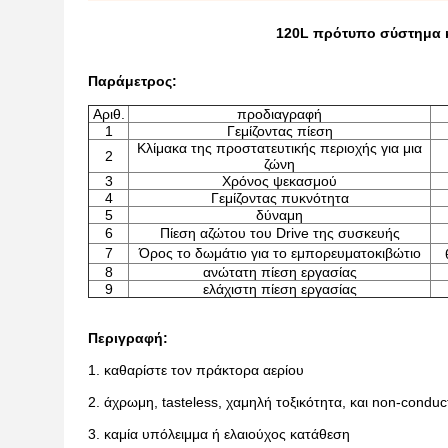
120L πρότυπο σύστημα 
Παράμετρος:
Αριθ.
προδιαγραφή
1
Γεμίζοντας πίεση
Κλίμακα της προστατευτικής περιοχής για μια
2
ζώνη
3
Χρόνος ψεκασμού
4
Γεμίζοντας πυκνότητα
5
δύναμη
6
Πίεση αζώτου του Drive της συσκευής
7
Όρος το δωμάτιο για το εμπορευματοκιβώτιο
8
ανώτατη πίεση εργασίας
9
ελάχιστη πίεση εργασίας
Περιγραφή:
1. καθαρίστε τον πράκτορα αερίου
2. άχρωμη, tasteless, χαμηλή τοξικότητα, και non-conduc
3. καμία υπόλειμμα ή ελαιούχος κατάθεση