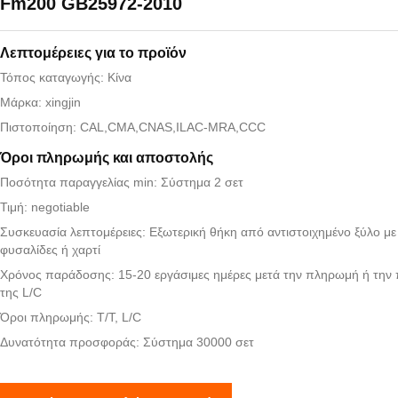
Fm200 GB25972-2010
Λεπτομέρειες για το προϊόν
Τόπος καταγωγής: Κίνα
Μάρκα: xingjin
Πιστοποίηση: CAL,CMA,CNAS,ILAC-MRA,CCC
Όροι πληρωμής και αποστολής
Ποσότητα παραγγελίας min: Σύστημα 2 σετ
Τιμή: negotiable
Συσκευασία λεπτομέρειες: Εξωτερική θήκη από αντιστοιχημένο ξύλο μ
φυσαλίδες ή χαρτί
Χρόνος παράδοσης: 15-20 εργάσιμες ημέρες μετά την πληρωμή ή την
της L/C
Όροι πληρωμής: T/T, L/C
Δυνατότητα προσφοράς: Σύστημα 30000 σετ