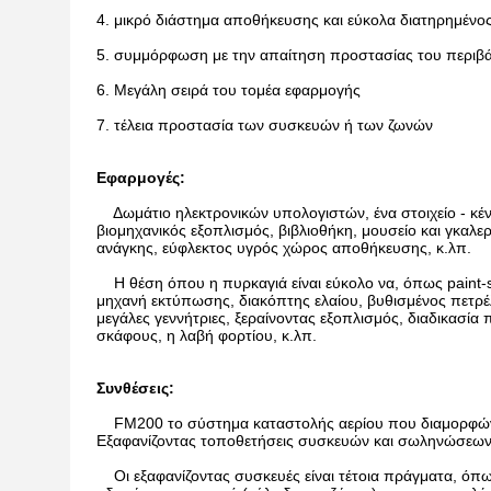
4. μικρό διάστημα αποθήκευσης και εύκολα διατηρημένο
5. συμμόρφωση με την απαίτηση προστασίας του περιβ
6. Μεγάλη σειρά του τομέα εφαρμογής
7. τέλεια προστασία των συσκευών ή των ζωνών
Εφαρμογές:
Δωμάτιο ηλεκτρονικών υπολογιστών, ένα στοιχείο - κέντ
βιομηχανικός εξοπλισμός, βιβλιοθήκη, μουσείο και γκαλε
ανάγκης, εύφλεκτος υγρός χώρος αποθήκευσης, κ.λπ.
Η θέση όπου η πυρκαγιά είναι εύκολο να, όπως paint-
μηχανή εκτύπωσης, διακόπτης ελαίου, βυθισμένος πετρέ
μεγάλες γεννήτριες, ξεραίνοντας εξοπλισμός, διαδικασί
σκάφους, η λαβή φορτίου, κ.λπ.
Συνθέσεις:
FM200 το σύστημα καταστολής αερίου που διαμορφώνετ
Εξαφανίζοντας τοποθετήσεις συσκευών και σωληνώσεων 
Οι εξαφανίζοντας συσκευές είναι τέτοια πράγματα, όπως