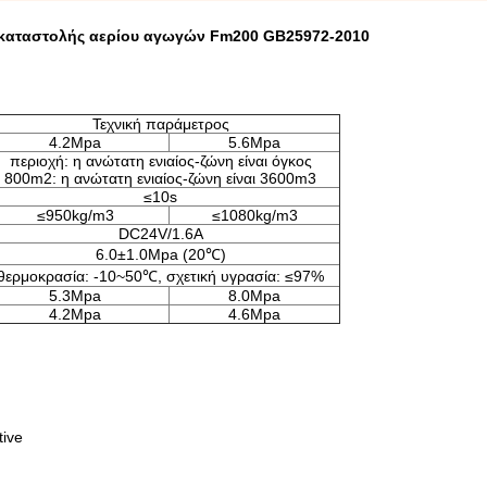
καταστολής αερίου αγωγών Fm200 GB25972-2010
Τεχνική παράμετρος
4.2Mpa
5.6Mpa
περιοχή: η ανώτατη ενιαίος-ζώνη είναι όγκος
800m2: η ανώτατη ενιαίος-ζώνη είναι 3600m3
≤10s
≤950kg/m3
≤1080kg/m3
DC24V/1.6A
6.0±1.0Mpa (20℃)
θερμοκρασία: -10~50℃, σχετική υγρασία: ≤97%
5.3Mpa
8.0Mpa
4.2Mpa
4.6Mpa
tive