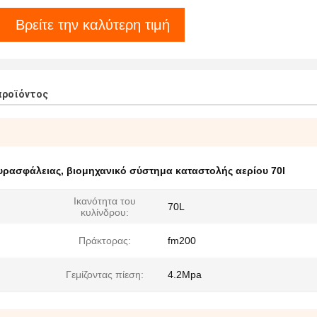
Βρείτε την καλύτερη τιμή
προϊόντος
υρασφάλειας
,
βιομηχανικό σύστημα καταστολής αερίου 70l
Ικανότητα του
70L
κυλίνδρου:
Πράκτορας:
fm200
Γεμίζοντας πίεση:
4.2Mpa