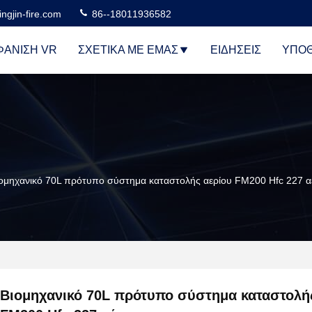
ngjin-fire.com
86--18011936582
ΆΝΙΣΗ VR
ΣΧΕΤΙΚΆ ΜΕ ΕΜΆΣ
ΕΙΔΉΣΕΙΣ
ΥΠΟΘ
ομηχανικό 70L πρότυπο σύστημα καταστολής αερίου FM200 Hfc 227 α
Βιομηχανικό 70L πρότυπο σύστημα καταστολή