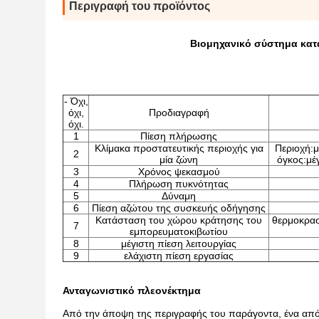
Περιγραφή του προϊόντος
Βιομηχανικό σύστημα κατ
- Όχι,
όχι,
Προδιαγραφή
όχι.
1
Πίεση πλήρωσης
Κλίμακα προστατευτικής περιοχής για
Περιοχή:μ
2
μία ζώνη
όγκος:μέγ
3
Χρόνος ψεκασμού
4
Πλήρωση πυκνότητας
5
Δύναμη
6
Πίεση αζώτου της συσκευής οδήγησης
Κατάσταση του χώρου κράτησης του
θερμοκρασ
7
εμπορευματοκιβωτίου
8
μέγιστη πίεση λειτουργίας
9
ελάχιστη πίεση εργασίας
Ανταγωνιστικό πλεονέκτημα
Από την άποψη της περιγραφής του παράγοντα, ένα από τα