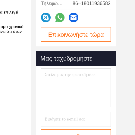
Τηλεφώνημα:
86--18011936582
α επιλεγεί
τομο χρονικό
ει ότι όταν
Επικοινωνήστε τώρα
Μας ταχυδρομήστε