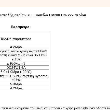
αστολής αερίων 70L μοντέλο FM200 Hfc 227 αερίου
Π
αραμέτρο
:
Τεχνική παράμετρος
4.2Mpa
έγιστη ενιαία ζώνη είναι 800m2
ιστη ενιαία ζώνη είναι 3600m3
≤ 10s
≤ 950kg/m3
DC24V/1.6A
6.0±1.0Mpa ((20°C)
ία: -10~50°C, σχετική υγρασία:
≤97%
5.3Mpa
4.2Mpa
 πλεονεκτήματα του είναι ότι μπορεί να χρησιμοποιηθεί για όλα τα εί