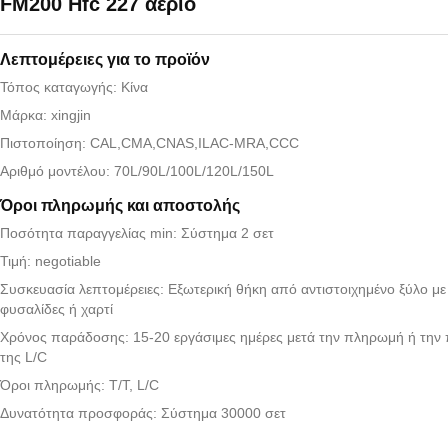
FM200 Hfc 227 αέριο
Λεπτομέρειες για το προϊόν
Τόπος καταγωγής: Κίνα
Μάρκα: xingjin
Πιστοποίηση: CAL,CMA,CNAS,ILAC-MRA,CCC
Αριθμό μοντέλου: 70L/90L/100L/120L/150L
Όροι πληρωμής και αποστολής
Ποσότητα παραγγελίας min: Σύστημα 2 σετ
Τιμή: negotiable
Συσκευασία λεπτομέρειες: Εξωτερική θήκη από αντιστοιχημένο ξύλο μ
φυσαλίδες ή χαρτί
Χρόνος παράδοσης: 15-20 εργάσιμες ημέρες μετά την πληρωμή ή την
της L/C
Όροι πληρωμής: T/T, L/C
Δυνατότητα προσφοράς: Σύστημα 30000 σετ