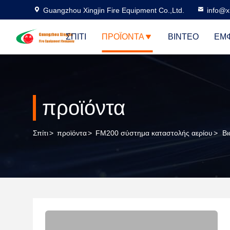
Guangzhou Xingjin Fire Equipment Co.,Ltd.
info@xi
ΣΠΊΤΙ
ΠΡΟΪΌΝΤΑ
ΒΊΝΤΕΟ
ΕΜΦ
προϊόντα
Σπίτι
>
προϊόντα
>
FM200 σύστημα καταστολής αερίου
>
Βι