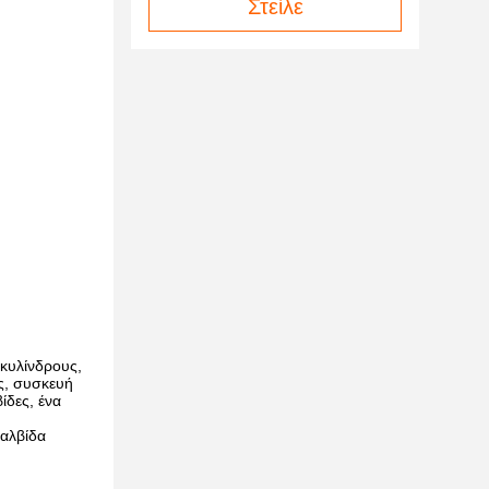
Στείλε
κυλίνδρους,
ς, συσκευή
ίδες, ένα
βαλβίδα