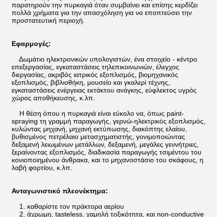
παρατηρούν την πυρκαγιά όταν συμβαίνει και επίσης κερδίζει
πολλά χρήματα για την απασχόληση για να εποπτεύσει την
προστατευτική περιοχή.
Εφαρμογές:
Δωμάτιο ηλεκτρονικών υπολογιστών, ένα στοιχείο - κέντρο
επεξεργασίας, εγκαταστάσεις τηλεπικοινωνιών, έλεγχος
διεργασίας, ακριβός ιατρικός εξοπλισμός, βιομηχανικός
εξοπλισμός, βιβλιοθήκη, μουσείο και γκαλερί τέχνης,
εγκαταστάσεις ενέργειας εκτάκτου ανάγκης, εύφλεκτος υγρός
χώρος αποθήκευσης, κ.λπ.
Η θέση όπου η πυρκαγιά είναι εύκολο να, όπως paint-
spraying τη γραμμή παραγωγής, γερνώ-ηλεκτρικός εξοπλισμός,
κυλώντας μηχανή, μηχανή εκτύπωσης, διακόπτης ελαίου,
βυθισμένος πετρέλαιο μετασχηματιστής, γονιμοποιώντας
δεξαμενή λειωμένων μετάλλων, δεξαμενή, μεγάλες γεννήτριες,
ξεραίνοντας εξοπλισμός, διαδικασία παραγωγής τσιμέντου του
κονιοποιημένου άνθρακα, και το μηχανοστάσιο του σκάφους, η
λαβή φορτίου, κ.λπ.
Ανταγωνιστικό πλεονέκτημα:
1. καθαρίστε τον πράκτορα αερίου
2. άχρωμη, tasteless, χαμηλή τοξικότητα, και non-conductive