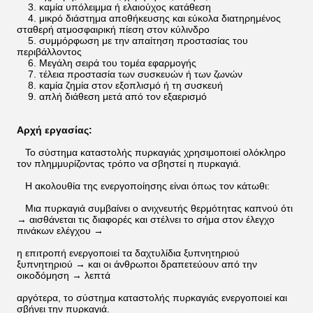
3. καμία υπόλειμμα ή ελαιούχος κατάθεση
4. μικρό διάστημα αποθήκευσης και εύκολα διατηρημένος
σταθερή ατμοσφαιρική πίεση στον κύλινδρο
5. συμμόρφωση με την απαίτηση προστασίας του
περιβάλλοντος
6. Μεγάλη σειρά του τομέα εφαρμογής
7. τέλεια προστασία των συσκευών ή των ζωνών
8. καμία ζημία στον εξοπλισμό ή τη συσκευή
9. απλή διάθεση μετά από τον εξαερισμό
Αρχή εργασίας:
Το σύστημα καταστολής πυρκαγιάς χρησιμοποιεί ολόκληρο
τον πλημμυρίζοντας τρόπο να σβηστεί η πυρκαγιά.
Η ακολουθία της ενεργοποίησης είναι όπως τον κάτωθι:
Μια πυρκαγιά συμβαίνει ο ανιχνευτής θερμότητας καπνού ότι
→ αισθάνεται τις διαφορές και στέλνει το σήμα στον έλεγχο
πινάκων ελέγχου →
η επιτροπή ενεργοποιεί τα δαχτυλίδια ξυπνητηριού
ξυπνητηριού → και οι άνθρωποι δραπετεύουν από την
οικοδόμηση → λεπτά
αργότερα, το σύστημα καταστολής πυρκαγιάς ενεργοποιεί και
σβήνει την πυρκαγιά.