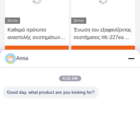
βίντεο
βίντεο
Καθαρό πρότυπο
Ένωση του εξαφανίζοντας
αναστολής συστημάτων
συστήματος hfc-227ea με
αιθουσών HFC 227ea
τον ηλεκτρικό
πυροσβυστικό 16L
ενεργοποιητή
Βρείτε την καλύτερη τιμή
Βρείτε την καλύτερη τιμή
Anna
6:32 AM
Good day, what product are you looking for?
GUANGZHOU XINGJIN FIRE EQUIPMENT
CO.,LTD.
info@xingjin-fire.com