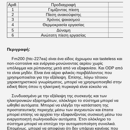
Αριθ.
Προδιαγραφή
1
Γεμίζοντας πίεση
2
Πίεση ανακούφισης
3
Χρόνος ψεκασμού
4
Θερμοκρασία εργασίας
5
Δύναμη
6
Ανώτατη πίεση εργασίας
Περιγραφή:
Fm200 (htc-227ea) είναι ένα είδος άχρωμου και tasteless και
non-corrosive και ενέργεια-μονώνοντας αερίου χωρίς
υπόλειμμα και ρύπανσης μετά από να εξαφανίσει. Και ODP από
το είναι μηδέν. Είναι ένα αέριο φιλικός-περιβάλλοντος που
χρησιμοποιείται για την εξάλειψη. Επίσης, λόγω τέτοιου
χαρακτηριστικού γνωρίσματος, μπορεί να χρησιμοποιηθεί στην
ειδική θέση όπου η ηλεκτρική πυρκαγιά είναι εύκολο να.
Συνδυασμένο με την εξάλειψη της συσκευής και των
ηλεκτρονικών εξαρτημάτων, ολόκληρο το σύστημα μπορεί να
ωθηθεί αυτόματα. Μπορεί να ελέγξει την κατάσταση της
προστατευτικής περιοχής μέσω των ανιχνευτών και έπειτα
μπορεί επίσης να αρχίσει την εξαφανίζοντας συσκευή μέσω του
ενεργοποιητή σωληνοειδών αυτόματα. Έτσι ολόκληρο το
σύστημα μπορεί να επιτύχει την αυτοματοποίηση συνολικά.
Επομένως, μπορεί να αποφύγει ότι δεν υπάρχει κανένας που