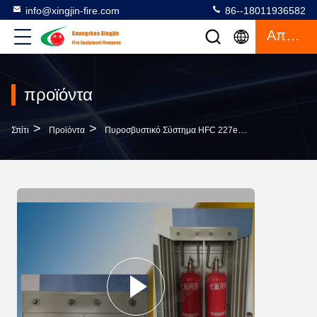
info@xingjin-fire.com
86--18011936582
Απόσπασμα
προϊόντα
>
>
>
Σπίτι
Προϊόντα
Πυροσβυστικό Σύστημα HFC 227ea
Ενιαίο Πυροσ