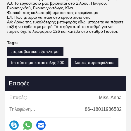
Α3: Το εργοστάσιό μας βρίσκεται στο Σίλοου, Πανγιού,
Γκουανγκζού, Γκουανγκντόνγκ, Κίνα.
Φυσικά, σας καλωσορίζουμε και σας περιμένουμε.
Ε4: Πώς μπορώ να πάω στο εργοστάσιό σας;
Α4: Λόγω της ευκολότερης μεταφοράς εδώ, μπορείτε να πάρετε
ταξί ή να έρθετε με μετρό.Τότε φύγε από το σταθμό για να
πάρεις όχι.Το λεωφορείο 126 και κατέβα στο σταθμό Γιουέσι.
Tags:
πυροσβεστικοί εξοπλισμοί
fm σύστημα καταστολής 200
λύσεις πυρασφάλειας
Επαφές
Επαφές:
Miss. Anna
Τηλεφώνημα:
86--18011936582