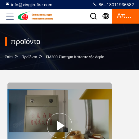
info@xingjin-fire.com
86--18011936582
Απόσπασμα
προϊόντα
>
>
>
Σπίτι
Προϊόντα
FM200 Σύστημα Καταστολής Αερίου
120L Hfc 227