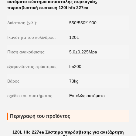
αυτόματο σύστημα καταστολής πυρκαγιάς
,
πυροσβυστική συσκευή 120l hfc 227ea
Διάσταση (χιλ.):
550*550*1900
Ικανότητα του κυλίνδρου:
120L
Πίεση ανακούφισης:
5.0±0.225Mpa
εξαφανίζοντας πράκτορας:
fm200
Βάρος:
73kg
σχέδιο του συστήματος:
Εντελώς αυτόματο
Περιγραφή του προϊόντος
120L Hfc 227ea Σύστημα πυρόσβεσης για ανεξάρτητη