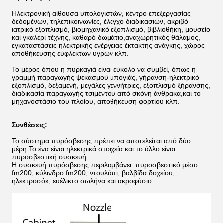
Ηλεκτρονική αίθουσα υπολογιστών, κέντρο επεξεργασίας
δεδομένων, τηλεπικοινωνίες, έλεγχο διαδικασιών, ακριβό
ιατρικό εξοπλισμό, βιομηχανικό εξοπλισμό, βιβλιοθήκη, μουσείο
και γκαλερί τέχνης, καθαρό δωμάτιο,αναχωρητικός θάλαμος,
εγκαταστάσεις ηλεκτρικής ενέργειας έκτακτης ανάγκης, χώρος
αποθήκευσης εύφλεκτων υγρών κλπ.
Το μέρος όπου η πυρκαγιά είναι εύκολο να συμβεί, όπως η
γραμμή παραγωγής ψεκασμού μπογιάς, γήρανση-ηλεκτρικό
εξοπλισμό, δεξαμενή, μεγάλες γεννήτριες, εξοπλισμό ξήρανσης,
διαδικασία παραγωγής τσιμέντου από σκόνη άνθρακα,και το
μηχανοστάσιο του πλοίου, αποθήκευση φορτίου κλπ.
Συνθέσεις:
Το σύστημα πυρόσβεσης πρέπει να αποτελείται από δύο
μέρη:Το ένα είναι ηλεκτρικά στοιχεία και το άλλο είναι
πυροσβεστική συσκευή..
Η συσκευή πυρόσβεσης περιλαμβάνει: πυροσβεστικό μέσο
fm200, κύλινδρο fm200, ντουλάπι, βαλβίδα δοχείου,
ηλεκτροσόκ, ευέλικτο σωλήνα και ακροφύσιο.