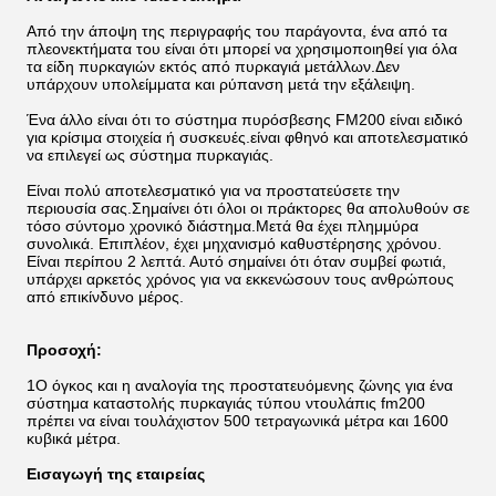
Από την άποψη της περιγραφής του παράγοντα, ένα από τα
πλεονεκτήματα του είναι ότι μπορεί να χρησιμοποιηθεί για όλα
τα είδη πυρκαγιών εκτός από πυρκαγιά μετάλλων.Δεν
υπάρχουν υπολείμματα και ρύπανση μετά την εξάλειψη.
Ένα άλλο είναι ότι το σύστημα πυρόσβεσης FM200 είναι ειδικό
για κρίσιμα στοιχεία ή συσκευές.είναι φθηνό και αποτελεσματικό
να επιλεγεί ως σύστημα πυρκαγιάς.
Είναι πολύ αποτελεσματικό για να προστατεύσετε την
περιουσία σας.Σημαίνει ότι όλοι οι πράκτορες θα απολυθούν σε
τόσο σύντομο χρονικό διάστημα.Μετά θα έχει πλημμύρα
συνολικά. Επιπλέον, έχει μηχανισμό καθυστέρησης χρόνου.
Είναι περίπου 2 λεπτά. Αυτό σημαίνει ότι όταν συμβεί φωτιά,
υπάρχει αρκετός χρόνος για να εκκενώσουν τους ανθρώπους
από επικίνδυνο μέρος.
Προσοχή:
1Ο όγκος και η αναλογία της προστατευόμενης ζώνης για ένα
σύστημα καταστολής πυρκαγιάς τύπου ντουλάπις fm200
πρέπει να είναι τουλάχιστον 500 τετραγωνικά μέτρα και 1600
κυβικά μέτρα.
Εισαγωγή της εταιρείας