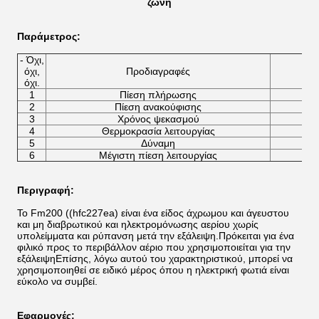
ζώνη
Παράμετρος
:
- Όχι,
όχι,
Προδιαγραφές
όχι.
1
Πίεση πλήρωσης
2
Πίεση ανακούφισης
3
Χρόνος ψεκασμού
4
Θερμοκρασία λειτουργίας
5
Δύναμη
6
Μέγιστη πίεση λειτουργίας
Περιγραφή:
Το Fm200 ((hfc227ea) είναι ένα είδος άχρωμου και άγευστου
και μη διαβρωτικού και ηλεκτρομόνωσης αερίου χωρίς
υπολείμματα και ρύπανση μετά την εξάλειψη.Πρόκειται για ένα
φιλικό προς το περιβάλλον αέριο που χρησιμοποιείται για την
εξάλειψηΕπίσης, λόγω αυτού του χαρακτηριστικού, μπορεί να
χρησιμοποιηθεί σε ειδικό μέρος όπου η ηλεκτρική φωτιά είναι
εύκολο να συμβεί.
Εφαρμογές: