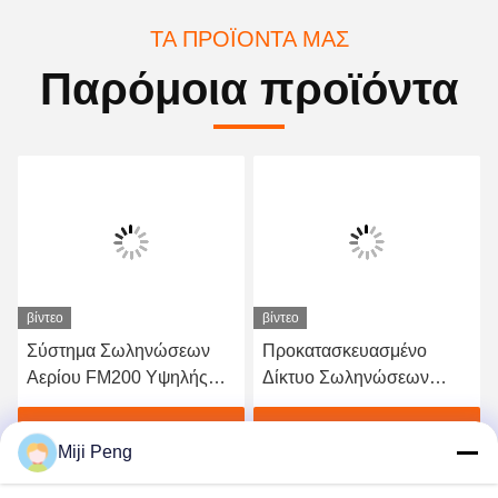
ΤΑ ΠΡΟΪΌΝΤΑ ΜΑΣ
Παρόμοια προϊόντα
βίντεο
βίντεο
Σύστημα Σωληνώσεων
Προκατασκευασμένο
Αερίου FM200 Υψηλής
Δίκτυο Σωληνώσεων
Χωρητικότητας -
Αερίου FM200 - Αξιόπιστο
Επαγγελματικός
Σύστημα Αδρανούς
Βρείτε την καλύτερη τιμή
Βρείτε την καλύτερη τιμή
Miji Peng
Εξοπλισμός Πυρόσβεσης
Αερίου για Σταθμούς
Παραγωγής Ενέργειας