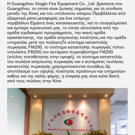
Η Guangzhou Xingjin Fire Equipment Co., Ltd. βρίσκεται στο
Guangzhou, το οποίο είναι ζωτικής σημασίας για τη σύνδεση
μεταξύ της Κίνας και του υπόλοιπου κόσμου.Περιβάλλεται από
εξαιρετικά μέσα μεταφοράς και ένα υπέροχο
περιβάλλον.Είμαστε ένας κατασκευαστής, και το επαγγελματικό
και έμπειρο προσωπικό μας, το οποίο αποτελείται από την
ομάδα σχεδιασμού προγράμματος, την ικανή ομάδα
εγκατάστασης, την ομάδα ανίχνευσης ποιότητας,και την ομάδα
υπηρεσίας μετά την πώλησηΤο σύστημα καταστολής
πυρκαγιάς FM200, το σύστημα καταστολής πυρκαγιάς τύπου
ντουλάπις FM200,τον αυτόματο πυροσβεστήρα FM200
(στύλος τοποθέτησης στην οροφή), το σύστημα καταστολής
του σωλήνα ανίχνευσης πυρκαγιάς και ο αυτόματος σωλήνας
καταστολής πυρκαγιάς χρησιμοποιούνται συνήθως.Ως
αποτέλεσμα των υψηλής ποιότητας προϊόντων και υπηρεσιών
καθώς και της καλής φήμης, η εταιρεία μας είναι καλά δεκτή
από τους πελάτες στην Κίνα.