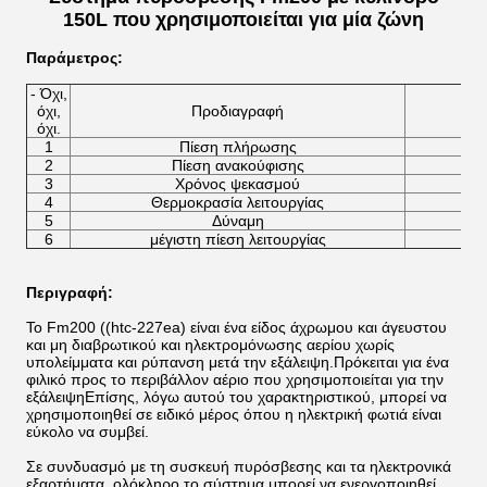
150L που χρησιμοποιείται για μία ζώνη
Παράμετρος
:
- Όχι,
όχι,
Προδιαγραφή
όχι.
1
Πίεση πλήρωσης
2
Πίεση ανακούφισης
3
Χρόνος ψεκασμού
4
Θερμοκρασία λειτουργίας
5
Δύναμη
6
μέγιστη πίεση λειτουργίας
Περιγραφή:
Το Fm200 ((htc-227ea) είναι ένα είδος άχρωμου και άγευστου
και μη διαβρωτικού και ηλεκτρομόνωσης αερίου χωρίς
υπολείμματα και ρύπανση μετά την εξάλειψη.Πρόκειται για ένα
φιλικό προς το περιβάλλον αέριο που χρησιμοποιείται για την
εξάλειψηΕπίσης, λόγω αυτού του χαρακτηριστικού, μπορεί να
χρησιμοποιηθεί σε ειδικό μέρος όπου η ηλεκτρική φωτιά είναι
εύκολο να συμβεί.
Σε συνδυασμό με τη συσκευή πυρόσβεσης και τα ηλεκτρονικά
εξαρτήματα, ολόκληρο το σύστημα μπορεί να ενεργοποιηθεί