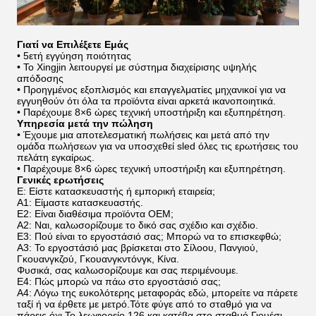
Γιατί να Επιλέξετε Εμάς
• 5ετή εγγύηση ποιότητας
• Το Xingjin λειτουργεί με σύστημα διαχείρισης υψηλής
απόδοσης
• Προηγμένος εξοπλισμός και επαγγελματίες μηχανικοί για να
εγγυηθούν ότι όλα τα προϊόντα είναι αρκετά ικανοποιητικά.
• Παρέχουμε 8×6 ώρες τεχνική υποστήριξη και εξυπηρέτηση.
Υπηρεσία μετά την πώληση
• Έχουμε μια αποτελεσματική πωλήσεις και μετά από την
ομάδα πωλήσεων για να υποσχεθεί sled όλες τις ερωτήσεις του
πελάτη εγκαίρως.
• Παρέχουμε 8×6 ώρες τεχνική υποστήριξη και εξυπηρέτηση.
Γενικές ερωτήσεις
Ε: Είστε κατασκευαστής ή εμπορική εταιρεία;
Α1: Είμαστε κατασκευαστής.
Ε2: Είναι διαθέσιμα προϊόντα OEM;
Α2: Ναι, καλωσορίζουμε το δικό σας σχέδιο και σχέδιο.
Ε3: Πού είναι το εργοστάσιό σας; Μπορώ να το επισκεφθώ;
Α3: Το εργοστάσιό μας βρίσκεται στο Σίλοου, Πανγιού,
Γκουανγκζού, Γκουανγκντόνγκ, Κίνα.
Φυσικά, σας καλωσορίζουμε και σας περιμένουμε.
Ε4: Πώς μπορώ να πάω στο εργοστάσιό σας;
Α4: Λόγω της ευκολότερης μεταφοράς εδώ, μπορείτε να πάρετε
ταξί ή να έρθετε με μετρό.Τότε φύγε από το σταθμό για να
πάρεις όχι.Το λεωφορείο 126 και κατέβα στο σταθμό Γιουέσι.