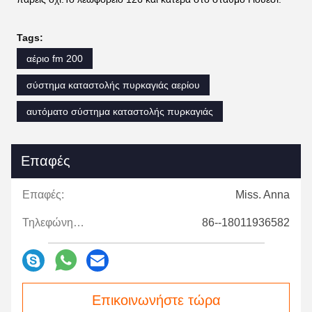
Tags:
αέριο fm 200
σύστημα καταστολής πυρκαγιάς αερίου
αυτόματο σύστημα καταστολής πυρκαγιάς
Επαφές
Επαφές:
Miss. Anna
Τηλεφώνημα:
86--18011936582
Επικοινωνήστε τώρα