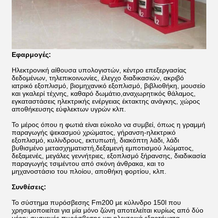
Εφαρμογές:
Ηλεκτρονική αίθουσα υπολογιστών, κέντρο επεξεργασίας
δεδομένων, τηλεπικοινωνίες, έλεγχο διαδικασιών, ακριβό
ιατρικό εξοπλισμό, βιομηχανικό εξοπλισμό, βιβλιοθήκη, μουσείο
και γκαλερί τέχνης, καθαρό δωμάτιο,αναχωρητικός θάλαμος,
εγκαταστάσεις ηλεκτρικής ενέργειας έκτακτης ανάγκης, χώρος
αποθήκευσης εύφλεκτων υγρών κλπ.
Το μέρος όπου η φωτιά είναι εύκολο να συμβεί, όπως η γραμμή
παραγωγής ψεκασμού χρώματος, γήρανση-ηλεκτρικό
εξοπλισμό, κυλίνδρους, εκτυπωτή, διακόπτη λάδι, λάδι
βυθισμένο μετασχηματιστή,δεξαμενή εμποτισμού λιώματος,
δεξαμενές, μεγάλες γεννήτριες, εξοπλισμό ξήρανσης, διαδικασία
παραγωγής τσιμέντου από σκόνη άνθρακα, και το
μηχανοστάσιο του πλοίου, αποθήκη φορτίου, κλπ.
Συνθέσεις:
Το σύστημα πυρόσβεσης Fm200 με κύλινδρο 150l που
χρησιμοποιείται για μία μόνο ζώνη αποτελείται κυρίως από δύο