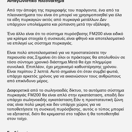
Ανταγωνιστικό πλεονέκτημα
Από την άποψη της περιγραφής του παράγοντα, ένα από τα
πλεονεκτήματα του είναι ότι μπορεί να χρησιμοποιηθεί για όλα
τα είδη πυρκαγιών εκτός από πυρκαγιά μετάλλων.Δεν
υπάρχουν υπολείμματα και ρύπανση μετά την εξάλειψη.
Ένα άλλο είναι ότι το σύστημα πυρόσβεσης FM200 είναι ειδικό
για κρίσιμα στοιχεία ή συσκευές.είναι φθηνό και αποτελεσματικό
να επιλεγεί ως σύστημα πυρκαγιάς.
Είναι πολύ αποτελεσματικό για να προστατεύσετε την
περιουσία σας.Σημαίνει ότι όλοι οι πράκτορες θα απολυθούν σε
τόσο σύντομο χρονικό διάστημα.Μετά θα έχει πλημμύρα
συνολικά. Επιπλέον, έχει μηχανισμό καθυστέρησης χρόνου.
Είναι περίπου 2 λεπτά. Αυτό σημαίνει ότι όταν συμβεί φωτιά,
υπάρχει αρκετός χρόνος για να εκκενώσουν τους ανθρώπους
από επικίνδυνο μέρος.
Διαφορετικά από το σωληνοειδές δίκτυο, το αυτόματο σύστημα
πυρκαγιάς FM200 θα είναι απλό στην εγκατάσταση, επειδή δεν
υπάρχει σωληνοειδής εγκατάσταση.Εάν η προστατευτική ζώνη
σας είναι πολύ μικρή και δεν υπάρχει χώρος για να
τοποθετήσετε τη συσκευή πυρόσβεσης, αυτός ο τύπος μπορεί
να εξεταστεί, διότι θα κρεμαστεί στο ταβάνι ή θα τοποθετηθεί
στον τοίχο.