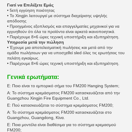
Γιατί να Επιλέξετε Εμάς
• 5ετή εγγύηση ποιότητας
• Το Xingjin λειτουργεί με σύστημα διαχείρισης υψηλής
απόδοσης
• Προηγμένος εξοπλισμός και επαγγελματίες μηχανικοί για να
εγγυηθούν ότι όλα τα προϊόντα είναι αρκετά ικανοποιητικά.
• Παρέχουμε 8×6 ώρες τεχνική υποστήριξη και εξυπηρέτηση.
Υπηρεσία μετά την πώληση
• Έχουμε μια αποτελεσματική πωλήσεις και μετά από την
ομάδα πωλήσεων για να υποσχεθεί sled όλες τις ερωτήσεις του
πελάτη εγκαίρως.
• Παρέχουμε 8×6 ώρες τεχνική υποστήριξη και εξυπηρέτηση.
Γενικά ερωτήματα:
Ε: Ποιο είναι το εμπορικό σήμα του FM200 Hanging System;
Α: Το σύστημα κρεμάσματος FM200 κατασκευάζεται από την
Guangzhou Xingjin Fire Equipment Co., Ltd.
Ε: Πού κατασκευάζεται το σύστημα κρεμάσματος FM200;
Α: Το σύστημα κρεμάσματος FM200 κατασκευάζεται στο
Guangzhou, Guangdong, Κίνα.
Ε: Ποια μοντέλα είναι διαθέσιμα για το σύστημα κρεμασμού
FM200;