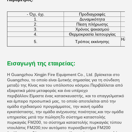
- Όχι, όχι.
Προδιαγραφές
1.
Δυναμικότητα
2.
Πίεση πλήρωσης
3.
Χρόνος ψεκασμού
4.
Θερμοκρασία λειτουργίας
Ηλεκτ
5.
Τρόπος εκκίνησης
Εισαγωγή της εταιρείας:
Η Guangzhou Xingjin Fire Equipment Co., Ltd. βρίσκεται στο
Guangzhou, το οποίο είναι ζωτικής σημασίας για τη σύνδεση
μεταξύ της Κίνας και του υπόλοιπου κόσμου.Περιβάλλεται από
εξαιρετικά μέσα μεταφοράς και ένα υπέροχο
περιβάλλον.Είμαστε ένας κατασκευαστής, και το επαγγελματικό
και έμπειρο προσωπικό μας, το οποίο αποτελείται από την
ομάδα σχεδιασμού προγράμματος, την ικανή ομάδα
εγκατάστασης, την ομάδα ανίχνευσης ποιότητας,και την ομάδα
υπηρεσίας μετά την πώλησηΤο σύστημα καταστολής
πυρκαγιάς FM200, το σύστημα καταστολής πυρκαγιάς τύπου
ντουλάπις FM200,τον αυτόματο πυροσβεστήρα FM200