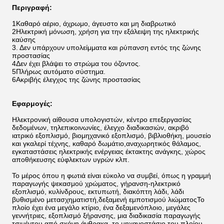
Περιγραφή:
1Καθαρό αέριο, άχρωμο, άγευστο και μη διαβρωτικό
2Ηλεκτρική μόνωση, χρήση για την εξάλειψη της ηλεκτρικής
καύσης
3. Δεν υπάρχουν υπολείμματα και ρύπανση εντός της ζώνης
προστασίας
4Δεν έχει βλάψει το στρώμα του όζοντος.
5Πλήρως αυτόματο σύστημα.
6Ακριβής έλεγχος της ζώνης προστασίας
Εφαρμογές:
Ηλεκτρονική αίθουσα υπολογιστών, κέντρο επεξεργασίας
δεδομένων, τηλεπικοινωνίες, έλεγχο διαδικασιών, ακριβό
ιατρικό εξοπλισμό, βιομηχανικό εξοπλισμό, βιβλιοθήκη, μουσείο
και γκαλερί τέχνης, καθαρό δωμάτιο,αναχωρητικός θάλαμος,
εγκαταστάσεις ηλεκτρικής ενέργειας έκτακτης ανάγκης, χώρος
αποθήκευσης εύφλεκτων υγρών κλπ.
Το μέρος όπου η φωτιά είναι εύκολο να συμβεί, όπως η γραμμή
παραγωγής ψεκασμού χρώματος, γήρανση-ηλεκτρικό
εξοπλισμό, κυλίνδρους, εκτυπωτή, διακόπτη λάδι, λάδι
βυθισμένο μετασχηματιστή,δεξαμενή εμποτισμού λιώματοςΤο
πλοίο έχει ένα μεγάλο κτίριο, ένα δεξαμενόπλοιο, μεγάλες
γεννήτριες, εξοπλισμό ξήρανσης, μια διαδικασία παραγωγής
τσιμέντου από σκόνη άνθρακα, το μηχανοστάσιο του πλοίου,