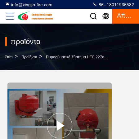
info@xingjin-fire.com
86--18011936582
Απόσπασμα
προϊόντα
>
>
>
Σπίτι
Προϊόντα
Πυροσβυστικό Σύστημα HFC 227ea
FM200 Κρεμασ