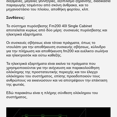
δεξαμενές, μεγάλες γεννήτριες, εξοπλισμό ξήρανσης, διαδικασία
παραγωγής τσιμέντου από σκόνη άνθρακα, και το
μηχανοστάσιο του πλοίου, αποθήκη φορτίου, κλπ.
Συνθέσεις:
Το σύστημα πυρόσβεσης Fm200 40l Single Cabinet
αποτελείται κυρίως από δύο μέρη: συσκευές πυρόσβεσης και
ηλεκτρικά εξαρτήματα.
Οι συσκευές σβήσεως είναι τέτοια πράγματα, όπως το
ντουλάπι για την αποθήκευση συσκευής σβήσεως, κύλινδρο
για την πλήρωση και αποθήκευση fm200 και ευέλικτο σωλήνα
και ηλεκτροσόκ και ούτω καθεξής.
Τα ηλεκτρικά εξαρτήματα είναι εκείνα τα πράγματα που
χρησιμοποιούνται για την ανίχνευση και παρακολούθηση
ολόκληρης της προστατευτικής περιοχής και τον έλεγχο
ολόκληρου του συστήματος, επίσης προειδοποιούν τους
ανθρώπους να εκκενώσουν και να αποτρέψουν την επέκταση
της φωτιάς.
Εδώ παρακάτω είναι η πλήρης σύνθεση ολόκληρου του
συστήματος,