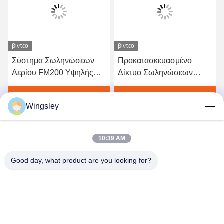
βίντεο
βίντεο
Σύστημα Σωληνώσεων
Προκατασκευασμένο
Αερίου FM200 Υψηλής
Δίκτυο Σωληνώσεων
Χωρητικότητας -
Αερίου FM200 - Αξιόπιστο
Επαγγελματικός
Σύστημα Αδρανούς
Βρείτε την καλύτερη τιμή
Βρείτε την καλύτερη τιμή
Wingsley
Εξοπλισμός Πυρόσβεσης
Αερίου για Σταθμούς
Παραγωγής Ενέργειας
10:39 AM
Good day, what product are you looking for?
GUANGZHOU XINGJIN FIRE EQUIPMENT
CO.,LTD.
info@xingjin-fire.com