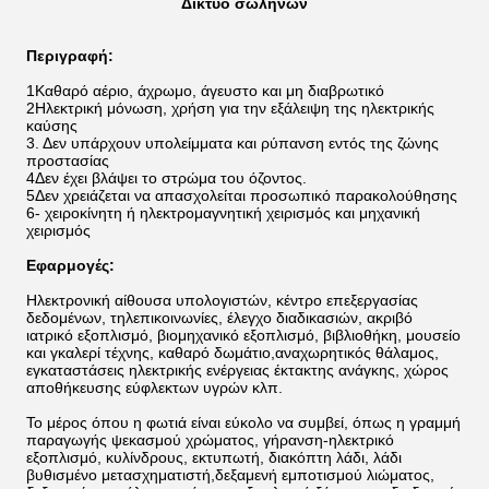
Δίκτυο σωλήνων
Περιγραφή:
1Καθαρό αέριο, άχρωμο, άγευστο και μη διαβρωτικό
2Ηλεκτρική μόνωση, χρήση για την εξάλειψη της ηλεκτρικής
καύσης
3. Δεν υπάρχουν υπολείμματα και ρύπανση εντός της ζώνης
προστασίας
4Δεν έχει βλάψει το στρώμα του όζοντος.
5Δεν χρειάζεται να απασχολείται προσωπικό παρακολούθησης
6- χειροκίνητη ή ηλεκτρομαγνητική χειρισμός και μηχανική
χειρισμός
Εφαρμογές:
Ηλεκτρονική αίθουσα υπολογιστών, κέντρο επεξεργασίας
δεδομένων, τηλεπικοινωνίες, έλεγχο διαδικασιών, ακριβό
ιατρικό εξοπλισμό, βιομηχανικό εξοπλισμό, βιβλιοθήκη, μουσείο
και γκαλερί τέχνης, καθαρό δωμάτιο,αναχωρητικός θάλαμος,
εγκαταστάσεις ηλεκτρικής ενέργειας έκτακτης ανάγκης, χώρος
αποθήκευσης εύφλεκτων υγρών κλπ.
Το μέρος όπου η φωτιά είναι εύκολο να συμβεί, όπως η γραμμή
παραγωγής ψεκασμού χρώματος, γήρανση-ηλεκτρικό
εξοπλισμό, κυλίνδρους, εκτυπωτή, διακόπτη λάδι, λάδι
βυθισμένο μετασχηματιστή,δεξαμενή εμποτισμού λιώματος,