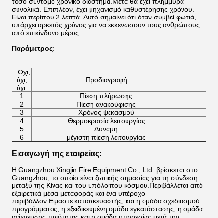
τόσο σύντομο χρονικό διάστημα.Μετά θα έχει πλημμύρα
συνολικά. Επιπλέον, έχει μηχανισμό καθυστέρησης χρόνου.
Είναι περίπου 2 λεπτά. Αυτό σημαίνει ότι όταν συμβεί φωτιά,
υπάρχει αρκετός χρόνος για να εκκενώσουν τους ανθρώπους
από επικίνδυνο μέρος.
Παράμετρος
:
- Όχι,
όχι,
Προδιαγραφή
όχι.
1
Πίεση πλήρωσης
2
Πίεση ανακούφισης
3
Χρόνος ψεκασμού
4
Θερμοκρασία λειτουργίας
5
Δύναμη
6
μέγιστη πίεση λειτουργίας
Εισαγωγή της εταιρείας:
Η Guangzhou Xingjin Fire Equipment Co., Ltd. βρίσκεται στο
Guangzhou, το οποίο είναι ζωτικής σημασίας για τη σύνδεση
μεταξύ της Κίνας και του υπόλοιπου κόσμου.Περιβάλλεται από
εξαιρετικά μέσα μεταφοράς και ένα υπέροχο
περιβάλλον.Είμαστε κατασκευαστής, και η ομάδα σχεδιασμού
προγράμματος, η εξειδικευμένη ομάδα εγκατάστασης, η ομάδα
ανίχνευσης ποιότητας,και η ομάδα υπηρεσίας μετά την