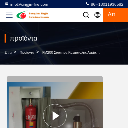
info@xingjin-fire.com
86--18011936582
Απόσπασμα
προϊόντα
>
>
>
Σπίτι
Προϊόντα
FM200 Σύστημα Καταστολής Αερίου
40L Μονό Ντο