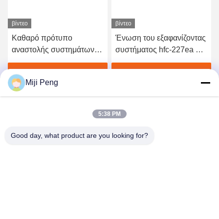
βίντεο
βίντεο
Καθαρό πρότυπο
Ένωση του εξαφανίζοντας
αναστολής συστημάτων
συστήματος hfc-227ea με
αιθουσών HFC 227ea
τον ηλεκτρικό
πυροσβυστικό 16L
ενεργοποιητή
Βρείτε την καλύτερη τιμή
Βρείτε την καλύτερη τιμή
Miji Peng
5:38 PM
Good day, what product are you looking for?
GUANGZHOU XINGJIN FIRE EQUIPMENT
CO.,LTD.
info@xingjin-fire.com
86--18011936582