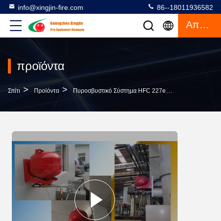
info@xingjin-fire.com
86--18011936582
Απόσπασμα
προϊόντα
>
>
>
Σπίτι
Προϊόντα
Πυροσβυστικό Σύστημα HFC 227ea
Ένα Πυροσβυσ