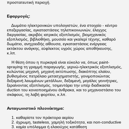
προστατευτική περιοχή.
Εφαρμογές:
Δωμάτιο ηλεκτρονικών υπολογιστών, ένα στοιχείο - κέντρο
επεξεργασίας, εγκαταστάσεις τηλεπικοινωνιών, έλεγχος
διεργασίας, ακριβός ιατρικός εξοπλισμός, βιομηχανικός
εξοπλισμός, βιβλιοθήκη, μουσείο και γκαλερί τέχνης, καθαρό
δωμάτιο, ανηχοειδής αίθουσα, εγκαταστάσεις ενέργειας
εκτάκτου ανάγκης, εύφλεκτος υγρός χώρος αποθήκευσης,
κ.λπ.
Η θέση όπου η πυρκαγιά είναι εύκολο να, όπως paint-
spraying τη γραμμή παραγωγής, γερνώ-ηλεκτρικός εξοπλισμός,
κυλώντας μηχανή, μηχανή εκτύπωσης, διακόπτης ελαίου,
βυθισμένος πετρέλαιο μετασχηματιστής, γονιμοποιώντας
δεξαμενή λειωμένων μετάλλων, δεξαμενή, μεγάλες γεννήτριες,
ξεραίνοντας εξοπλισμός, τσιμεντάρει την υπέρ διαδικασία
duction του κονιοποιημένου άνθρακα, και το μηχανοστάσιο του
σκάφους, τη λαβή φορτίου, κ.λπ.
Ανταγωνιστικό πλεονέκτημα:
1. καθαρίστε τον πράκτορα αερίου
2. άχρωμη, tasteless, χαμηλή τοξικότητα, και non-conductive
3. καμία υπόλειμμα ή ελαιούχος κατάθεση