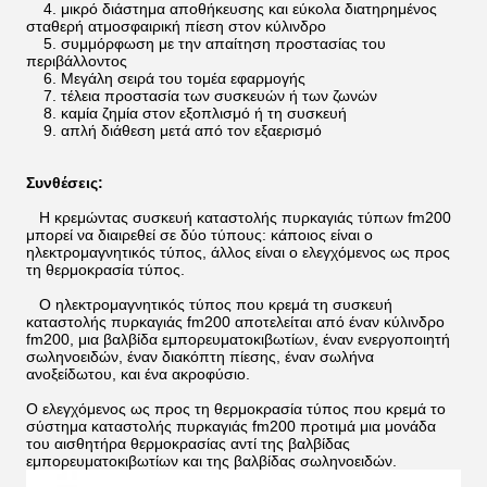
4. μικρό διάστημα αποθήκευσης και εύκολα διατηρημένος
σταθερή ατμοσφαιρική πίεση στον κύλινδρο
5. συμμόρφωση με την απαίτηση προστασίας του
περιβάλλοντος
6. Μεγάλη σειρά του τομέα εφαρμογής
7. τέλεια προστασία των συσκευών ή των ζωνών
8. καμία ζημία στον εξοπλισμό ή τη συσκευή
9. απλή διάθεση μετά από τον εξαερισμό
Συνθέσεις:
Η κρεμώντας συσκευή καταστολής πυρκαγιάς τύπων fm200
μπορεί να διαιρεθεί σε δύο τύπους: κάποιος είναι ο
ηλεκτρομαγνητικός τύπος, άλλος είναι ο ελεγχόμενος ως προς
τη θερμοκρασία τύπος.
Ο ηλεκτρομαγνητικός τύπος που κρεμά τη συσκευή
καταστολής πυρκαγιάς fm200 αποτελείται από έναν κύλινδρο
fm200, μια βαλβίδα εμπορευματοκιβωτίων, έναν ενεργοποιητή
σωληνοειδών, έναν διακόπτη πίεσης, έναν σωλήνα
ανοξείδωτου, και ένα ακροφύσιο.
Ο ελεγχόμενος ως προς τη θερμοκρασία τύπος που κρεμά το
σύστημα καταστολής πυρκαγιάς fm200 προτιμά μια μονάδα
του αισθητήρα θερμοκρασίας αντί της βαλβίδας
εμπορευματοκιβωτίων και της βαλβίδας σωληνοειδών.