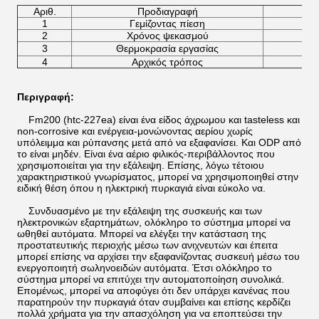
Αριθ.
Προδιαγραφή
1
Γεμίζοντας πίεση
2
Χρόνος ψεκασμού
3
Θερμοκρασία εργασίας
4
Αρχικός τρόπος
Περιγραφή:
Fm200 (htc-227ea) είναι ένα είδος άχρωμου και tasteless και
non-corrosive και ενέργεια-μονώνοντας αερίου χωρίς
υπόλειμμα και ρύπανσης μετά από να εξαφανίσει. Και ODP από
το είναι μηδέν. Είναι ένα αέριο φιλικός-περιβάλλοντος που
χρησιμοποιείται για την εξάλειψη. Επίσης, λόγω τέτοιου
χαρακτηριστικού γνωρίσματος, μπορεί να χρησιμοποιηθεί στην
ειδική θέση όπου η ηλεκτρική πυρκαγιά είναι εύκολο να.
Συνδυασμένο με την εξάλειψη της συσκευής και των
ηλεκτρονικών εξαρτημάτων, ολόκληρο το σύστημα μπορεί να
ωθηθεί αυτόματα. Μπορεί να ελέγξει την κατάσταση της
προστατευτικής περιοχής μέσω των ανιχνευτών και έπειτα
μπορεί επίσης να αρχίσει την εξαφανίζοντας συσκευή μέσω του
ενεργοποιητή σωληνοειδών αυτόματα. Έτσι ολόκληρο το
σύστημα μπορεί να επιτύχει την αυτοματοποίηση συνολικά.
Επομένως, μπορεί να αποφύγει ότι δεν υπάρχει κανένας που
παρατηρούν την πυρκαγιά όταν συμβαίνει και επίσης κερδίζει
πολλά χρήματα για την απασχόληση για να εποπτεύσει την