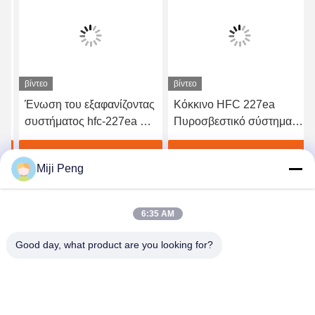
βίντεο
βίντεο
Ένωση του εξαφανίζοντας
Κόκκινο HFC 227ea
συστήματος hfc-227ea με
Πυροσβεστικό σύστημα
τον ηλεκτρικό
Fm 200 Πυροσβεστικό
ενεργοποιητή
σύστημα Υψηλής
Βρείτε την καλύτερη τιμή
Βρείτε την καλύτερη τιμή
Miji Peng
ποιότητας Φθηνή τιμή
6:35 AM
Good day, what product are you looking for?
GUANGZHOU XINGJIN FIRE EQUIPMENT
CO.,LTD.