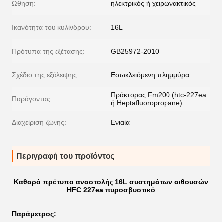
Ώθηση:
ηλεκτρικός ή χειρωνακτικός
Ικανότητα του κυλίνδρου:
16L
Πρότυπα της εξέτασης:
GB25972-2010
Σχέδιο της εξάλειψης:
Εσωκλειόμενη πλημμύρα
Πράκτορας Fm200 (htc-227ea
Παράγοντας:
ή Heptafluoropropane)
Διαχείριση ζώνης:
Ενιαία
Περιγραφή του προϊόντος
Καθαρό πρότυπο αναστολής 16L συστημάτων αιθουσών
HFC 227ea πυροσβυστικό
Παράμετρος: