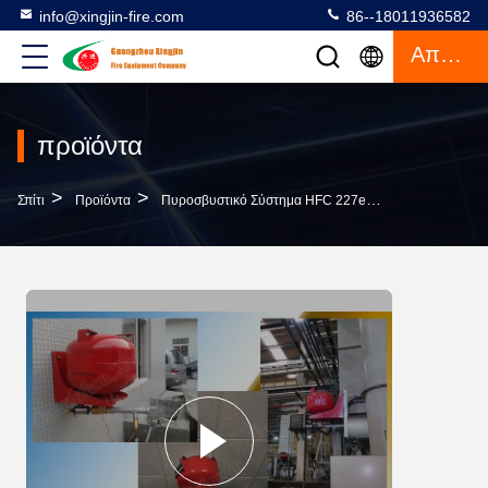
info@xingjin-fire.com
86--18011936582
Απόσπασμα
προϊόντα
>
>
>
Σπίτι
Προϊόντα
Πυροσβυστικό Σύστημα HFC 227ea
Καθαρό Πρότ