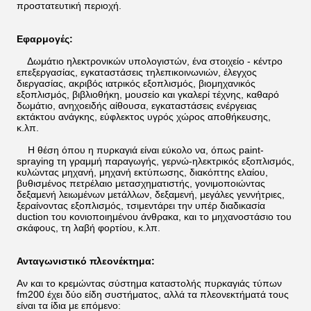
προστατευτική περιοχή.
Εφαρμογές:
Δωμάτιο ηλεκτρονικών υπολογιστών, ένα στοιχείο - κέντρο
επεξεργασίας, εγκαταστάσεις τηλεπικοινωνιών, έλεγχος
διεργασίας, ακριβός ιατρικός εξοπλισμός, βιομηχανικός
εξοπλισμός, βιβλιοθήκη, μουσείο και γκαλερί τέχνης, καθαρό
δωμάτιο, ανηχοειδής αίθουσα, εγκαταστάσεις ενέργειας
εκτάκτου ανάγκης, εύφλεκτος υγρός χώρος αποθήκευσης,
κ.λπ.
Η θέση όπου η πυρκαγιά είναι εύκολο να, όπως paint-
spraying τη γραμμή παραγωγής, γερνώ-ηλεκτρικός εξοπλισμός,
κυλώντας μηχανή, μηχανή εκτύπωσης, διακόπτης ελαίου,
βυθισμένος πετρέλαιο μετασχηματιστής, γονιμοποιώντας
δεξαμενή λειωμένων μετάλλων, δεξαμενή, μεγάλες γεννήτριες,
ξεραίνοντας εξοπλισμός, τσιμεντάρει την υπέρ διαδικασία
duction του κονιοποιημένου άνθρακα, και το μηχανοστάσιο του
σκάφους, τη λαβή φορτίου, κ.λπ.
Ανταγωνιστικό πλεονέκτημα:
Αν και το κρεμώντας σύστημα καταστολής πυρκαγιάς τύπων
fm200 έχει δύο είδη συστήματος, αλλά τα πλεονεκτήματά τους
είναι τα ίδια με επόμενο: