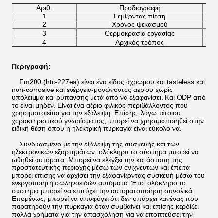
Αριθ.
Προδιαγραφή
1
Γεμίζοντας πίεση
2
Χρόνος ψεκασμού
3
Θερμοκρασία εργασίας
4
Αρχικός τρόπος
Περιγραφή:
Fm200 (htc-227ea) είναι ένα είδος άχρωμου και tasteless και
non-corrosive και ενέργεια-μονώνοντας αερίου χωρίς
υπόλειμμα και ρύπανσης μετά από να εξαφανίσει. Και ODP από
το είναι μηδέν. Είναι ένα αέριο φιλικός-περιβάλλοντος που
χρησιμοποιείται για την εξάλειψη. Επίσης, λόγω τέτοιου
χαρακτηριστικού γνωρίσματος, μπορεί να χρησιμοποιηθεί στην
ειδική θέση όπου η ηλεκτρική πυρκαγιά είναι εύκολο να.
Συνδυασμένο με την εξάλειψη της συσκευής και των
ηλεκτρονικών εξαρτημάτων, ολόκληρο το σύστημα μπορεί να
ωθηθεί αυτόματα. Μπορεί να ελέγξει την κατάσταση της
προστατευτικής περιοχής μέσω των ανιχνευτών και έπειτα
μπορεί επίσης να αρχίσει την εξαφανίζοντας συσκευή μέσω του
ενεργοποιητή σωληνοειδών αυτόματα. Έτσι ολόκληρο το
σύστημα μπορεί να επιτύχει την αυτοματοποίηση συνολικά.
Επομένως, μπορεί να αποφύγει ότι δεν υπάρχει κανένας που
παρατηρούν την πυρκαγιά όταν συμβαίνει και επίσης κερδίζει
πολλά χρήματα για την απασχόληση για να εποπτεύσει την