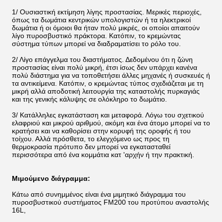
1/ Ουσιαστική εκτίμηση λίγης προστασίας. Μερικές περιοχές,
όπως τα δωμάτια κεντρικών υπολογιστών ή τα ηλεκτρικοί
δωμάτια ή οι όμοιοι θα ήταν πολύ μικρές, οι οποίοι απαιτούν
λίγο πυροσβυστικό πράκτορα. Κατόπιν, το κρεμώντας
σύστημα τύπων μπορεί να διαδραματίσει το ρόλο του.
2/ Λίγο επάγγελμα του διαστήματος. Δεδομένου ότι η ζώνη
προστασίας είναι πολύ μικρή, έτσι ίσως δεν υπάρχει κανένα
πολύ διάστημα για να τοποθετήσει άλλες μηχανές ή συσκευές ή
τα αντικείμενα. Κατόπιν, ο κρεμώντας τύπος σχεδιάζεται με τη
μικρή αλλά αποδοτική λειτουργία της καταστολής πυρκαγιάς
και της γενικής κάλυψης σε ολόκληρο το δωμάτιο.
3/ Κατάλληλες εγκατάσταση και μεταφορά. Λόγω του σχετικού
ελαφριού και μικρού αριθμού, ακόμη και ένα άτομο μπορεί να το
κρατήσει και να καθορίσει στην κορυφή της οροφής ή του
τοίχου. Αλλά πρόσθετα, το ελεγχόμενο ως προς τη
θερμοκρασία πρότυπο δεν μπορεί να εγκατασταθεί
περισσότερα από ένα κομμάτια κατ 'αρχήν ή την πρακτική.
Μιμούμενο διάγραμμα:
Κάτω από συνημμένος είναι ένα μιμητικό διάγραμμα του
πυροσβυστικού συστήματος FM200 του προτύπου αναστολής
16L,