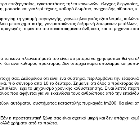
ρο επεξεργασίας, εγκαταστάσεις τηλεπικοινωνιών, έλεγχος διεργασίας,
η, μουσείο και γκαλερί τέχνης, καθαρό δωμάτιο, ανηχοειδής αίθουσα, κ
spraying τη γραμμή παραγωγής, γερνώ-ηλεκτρικός εξοπλισμός, κυλώντ
λαιο μετασχηματιστής, γονιμοποιώντας δεξαμενή λειωμένων μετάλλων, 
α παραγωγής τσιμέντου του κονιοποιημένου άνθρακα, και το μηχανοστάσ
 ικανά πλεονεκτήματά του είναι ότι μπορεί να χρησιμοποιηθεί για όλ
 Και είναι καθαρός πράκτορας. Δεν υπάρχει καμία υπόλειμμα και ρύπα
οχή σας. Δεδομένου ότι είναι ένα σύστημα, περιλαμβάνει την εξαφανίζ
δικά, πιό σύντομο από 10 το δεύτερο. Σημαίνει ότι όλος ο πράκτορας θ
 Επιπλέον, έχει το μηχανισμό χρονικής καθυστέρησης. Είναι λεπτό περί
 χρόνος που αφήνεται για να εκκενώσει τους ανθρώπους από την επικίνδ
τύων αυτόματου συστήματος καταστολής πυρκαγιάς fm200, θα είναι α
 η προστατευτική ζώνη σας είναι σχετικά μικρή και δεν υπάρχει καμ
 πολλά χρήματα από τα πρώτα.