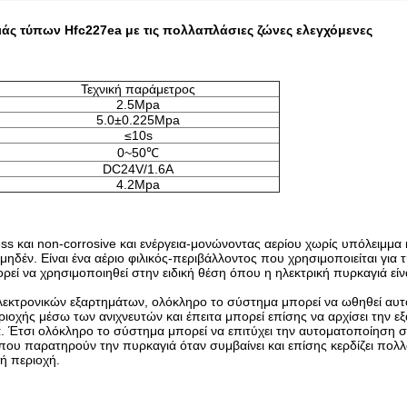
άς τύπων Hfc227ea με τις πολλαπλάσιες ζώνες ελεγχόμενες
Τεχνική παράμετρος
2.5Mpa
5.0±0.225Mpa
≤10s
0~50℃
DC24V/1.6A
4.2Mpa
s και non-corrosive και ενέργεια-μονώνοντας αερίου χωρίς υπόλειμμα 
ηδέν. Είναι ένα αέριο φιλικός-περιβάλλοντος που χρησιμοποιείται για τ
εί να χρησιμοποιηθεί στην ειδική θέση όπου η ηλεκτρική πυρκαγιά είν
εκτρονικών εξαρτημάτων, ολόκληρο το σύστημα μπορεί να ωθηθεί αυτ
ιοχής μέσω των ανιχνευτών και έπειτα μπορεί επίσης να αρχίσει την ε
 Έτσι ολόκληρο το σύστημα μπορεί να επιτύχει την αυτοματοποίηση σ
που παρατηρούν την πυρκαγιά όταν συμβαίνει και επίσης κερδίζει πολ
ή περιοχή.