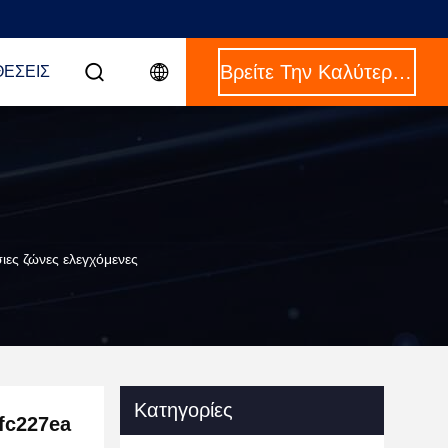
Βρείτε Την Καλύτερη Τιμή
ΈΣΕΙΣ
ες ζώνες ελεγχόμενες
Κατηγορίες
fc227ea