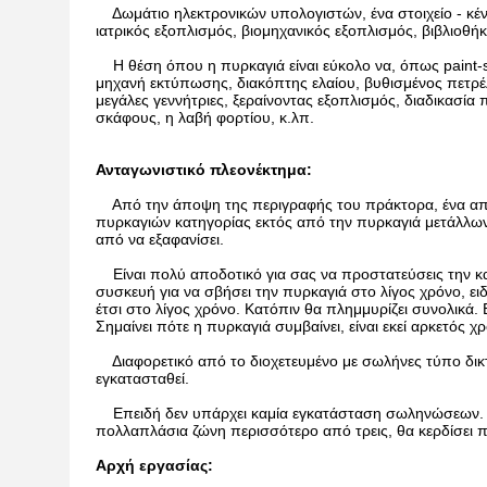
Δωμάτιο ηλεκτρονικών υπολογιστών, ένα στοιχείο - κέντ
ιατρικός εξοπλισμός, βιομηχανικός εξοπλισμός, βιβλιοθήκ
Η θέση όπου η πυρκαγιά είναι εύκολο να, όπως paint-
μηχανή εκτύπωσης, διακόπτης ελαίου, βυθισμένος πετρέ
μεγάλες γεννήτριες, ξεραίνοντας εξοπλισμός, διαδικασί
σκάφους, η λαβή φορτίου, κ.λπ.
Ανταγωνιστικό πλεονέκτημα:
Από την άποψη της περιγραφής του πράκτορα, ένα από τα
πυρκαγιών κατηγορίας εκτός από την πυρκαγιά μετάλλων.
από να εξαφανίσει.
Είναι πολύ αποδοτικό για σας να προστατεύσεις την κατ
συσκευή για να σβήσει την πυρκαγιά στο λίγος χρόνο, ει
έτσι στο λίγος χρόνο. Κατόπιν θα πλημμυρίζει συνολικά.
Σημαίνει πότε η πυρκαγιά συμβαίνει, είναι εκεί αρκετός
Διαφορετικό από το διοχετευμένο με σωλήνες τύπο δικ
εγκατασταθεί.
Επειδή δεν υπάρχει καμία εγκατάσταση σωληνώσεων. Εάν
πολλαπλάσια ζώνη περισσότερο από τρεις, θα κερδίσει
Αρχή εργασίας: