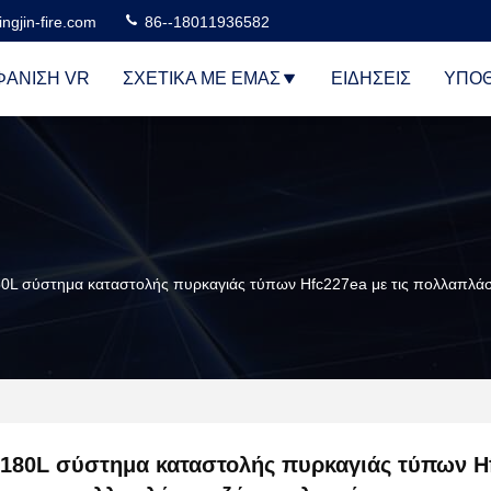
ngjin-fire.com
86--18011936582
ΆΝΙΣΗ VR
ΣΧΕΤΙΚΆ ΜΕ ΕΜΆΣ
ΕΙΔΉΣΕΙΣ
ΥΠΟΘ
0L σύστημα καταστολής πυρκαγιάς τύπων Hfc227ea με τις πολλαπλάσι
180L σύστημα καταστολής πυρκαγιάς τύπων H