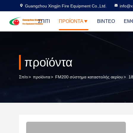
Guangzhou Xingjin Fire Equipment Co.,Ltd.
info@xi
ΣΠΊΤΙ
ΠΡΟΪΌΝΤΑ
ΒΊΝΤΕΟ
ΕΜΦ
προϊόντα
Σπίτι
>
προϊόντα
>
FM200 σύστημα καταστολής αερίου
>
18