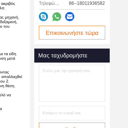
Τηλεφώνημα:
86--18011936582
 ακριβός
.λπ.
ας μηχανή,
δεξαμενή,
ιο του
Επικοινωνήστε τώρα
α τα είδη
Μας ταχυδρομήστε
νση μετά
οντας
α απαλλαχθεί
που 2.
υνη θέση.
πλό να
ία