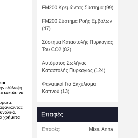
FM200 Κρεμώντας Σύστημα
(99)
FM200 Σύστημα Ροής Εμβόλων
(47)
Σύστημα Καταστολής Πυρκαγιάς
Του CO2
(82)
Αυτόματος Σωλήνας
Καταστολής Πυρκαγιάς
(124)
και
Φανατικοί Για Εκχύλισμα
ην εξάλειψη.
Καπνού
(13)
αι εύκολο να.
όματα.
ξαφανίζοντας
υνολικά.
Επαφές
λά χρήματα
Επαφές:
Miss. Anna