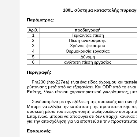
180L σύστημα καταστολής πυρκαγι
Παράμετρος:
Αριθ.
προδιαγραφή
1
Γεμίζοντας πίεση
2
Πίεση ανακούφισης
3
Χρόνος ψεκασμού
4
Θερμοκρασία εργασίας
5
Δύναμη
6
ανώτατη πίεση εργασίας
Περιγραφή:
Fm200 (htc-227ea) είναι ένα είδος άχρωμου και tasteles
ρύπανσης μετά από να εξαφανίσει. Και ODP από το είναι μ
Επίσης, λόγω τέτοιου χαρακτηριστικού γνωρίσματος, μπορ
Συνδυασμένο με την εξάλειψη της συσκευής και των ηλ
Μπορεί να ελέγξει την κατάσταση της προστατευτικής περ
συσκευή μέσω του ενεργοποιητή σωληνοειδών αυτόματα.
Επομένως, μπορεί να αποφύγει ότι δεν υπάρχει κανένας 
για την απασχόληση για να εποπτεύσει την προστατευτικ
Εφαρμογές: