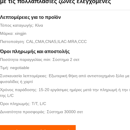
με τις πολλαπλάσιες ζώνες ελεγχόμενες
Λεπτομέρειες για το προϊόν
Τόπος καταγωγής: Κίνα
Μάρκα: xingjin
Πιστοποίηση: CAL,CMA,CNAS,ILAC-MRA,CCC
Όροι πληρωμής και αποστολής
Ποσότητα παραγγελίας min: Σύστημα 2 σετ
Τιμή: negotiable
Συσκευασία λεπτομέρειες: Εξωτερική θήκη από αντιστοιχημένο ξύλο μ
φυσαλίδες ή χαρτί
Χρόνος παράδοσης: 15-20 εργάσιμες ημέρες μετά την πληρωμή ή την
της L/C
Όροι πληρωμής: T/T, L/C
Δυνατότητα προσφοράς: Σύστημα 30000 σετ