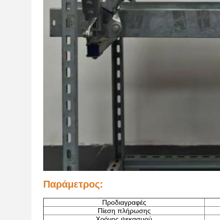
Παράμετρος
:
Προδιαγραφές
Πίεση πλήρωσης
Χρόνος ψεκασμού