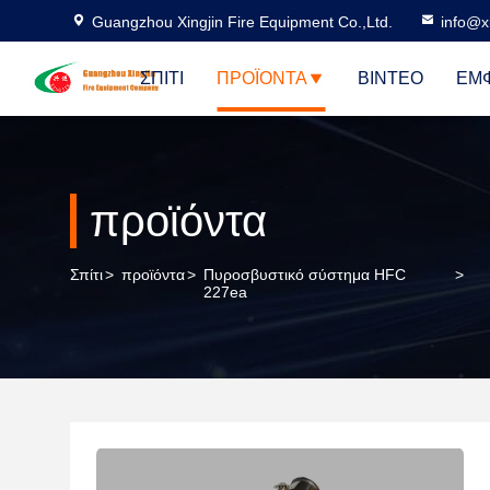
Guangzhou Xingjin Fire Equipment Co.,Ltd.
info@xi
ΣΠΊΤΙ
ΠΡΟΪΌΝΤΑ
ΒΊΝΤΕΟ
ΕΜΦ
προϊόντα
Σπίτι
>
προϊόντα
>
Πυροσβυστικό σύστημα HFC
>
227ea