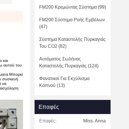
FM200 Κρεμώντας Σύστημα
(99)
FM200 Σύστημα Ροής Εμβόλων
(47)
Σύστημα Καταστολής Πυρκαγιάς
Του CO2
(82)
Αυτόματος Σωλήνας
α και
γω αυτού του
Καταστολής Πυρκαγιάς
(124)
όματα.Μπορεί
Φανατικοί Για Εκχύλισμα
ην συσκευή
ί να
Καπνού
(13)
απασχόληση
Επαφές
Επαφές:
Miss. Anna