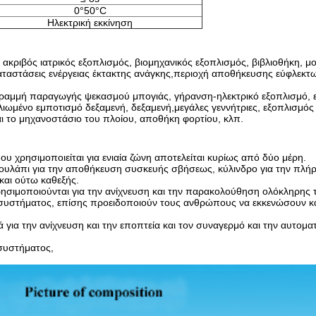
0°50°C
Ηλεκτρική εκκίνηση
ακριβός ιατρικός εξοπλισμός, βιομηχανικός εξοπλισμός, βιβλιοθήκη, μο
καταστάσεις ενέργειας έκτακτης ανάγκης,περιοχή αποθήκευσης εύφλεκτ
 γραμμή παραγωγής ψεκασμού μπογιάς, γήρανση-ηλεκτρικό εξοπλισμό, 
 λιωμένο εμποτισμό δεξαμενή, δεξαμενή,μεγάλες γεννήτριες, εξοπλισμός
ι το μηχανοστάσιο του πλοίου, αποθήκη φορτίου, κλπ.
χρησιμοποιείται για ενιαία ζώνη αποτελείται κυρίως από δύο μέρη.
τουλάπι για την αποθήκευση συσκευής σβήσεως, κύλινδρο για την πλή
και ούτω καθεξής.
χρησιμοποιούνται για την ανίχνευση και την παρακολούθηση ολόκληρης 
 συστήματος, επίσης προειδοποιούν τους ανθρώπους να εκκενώσουν κα
 για την ανίχνευση και την εποπτεία και τον συναγερμό και την αυτομ
συστήματος,