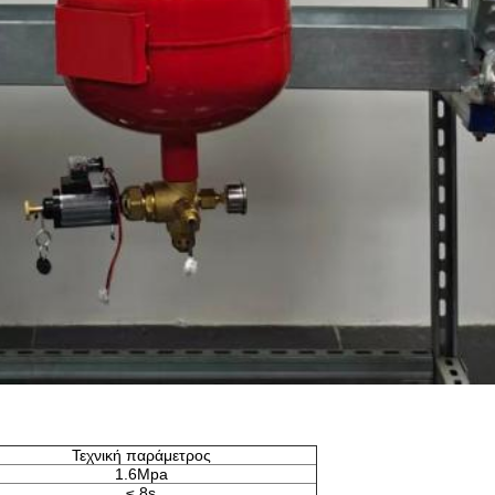
Τεχνική παράμετρος
1.6Mpa
≤ 8s