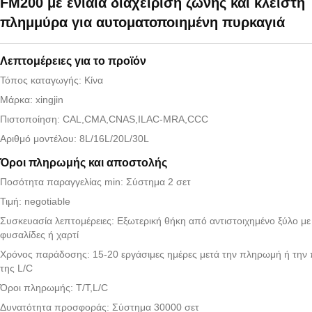
FM200 με ενιαία διαχείριση ζώνης και κλειστή
πλημμύρα για αυτοματοποιημένη πυρκαγιά
Λεπτομέρειες για το προϊόν
Τόπος καταγωγής: Κίνα
Μάρκα: xingjin
Πιστοποίηση: CAL,CMA,CNAS,ILAC-MRA,CCC
Αριθμό μοντέλου: 8L/16L/20L/30L
Όροι πληρωμής και αποστολής
Ποσότητα παραγγελίας min: Σύστημα 2 σετ
Τιμή: negotiable
Συσκευασία λεπτομέρειες: Εξωτερική θήκη από αντιστοιχημένο ξύλο μ
φυσαλίδες ή χαρτί
Χρόνος παράδοσης: 15-20 εργάσιμες ημέρες μετά την πληρωμή ή την
της L/C
Όροι πληρωμής: T/T,L/C
Δυνατότητα προσφοράς: Σύστημα 30000 σετ