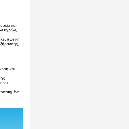
υσείο και
ων υγρών,
εκτυπωτική
 ξήρανσης,
ρωση και
της
ι να
ατοποιημένη