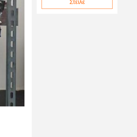
Στείλε