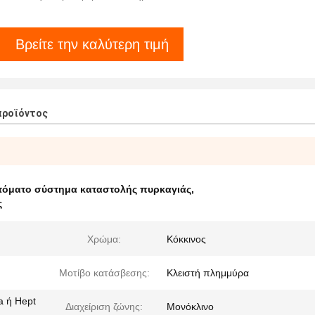
Βρείτε την καλύτερη τιμή
προϊόντος
τόματο σύστημα καταστολής πυρκαγιάς
,
ς
Χρώμα:
Κόκκινος
Μοτίβο κατάσβεσης:
Κλειστή πλημμύρα
a ή Hept
Διαχείριση ζώνης:
Μονόκλινο