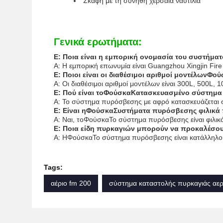
Σκάφη με τη συνήθη χερσαία ναυτιλία
Γενικά ερωτήματα:
Ε: Ποια είναι η εμπορική ονομασία του συστήμ
Α: Η εμπορική επωνυμία είναι Guangzhou Xingjin Fire
Ε: Ποιοι είναι οι διαθέσιμοι αριθμοί μοντέλων
Φού
Α: Οι διαθέσιμοι αριθμοί μοντέλων είναι 300L, 500L, 
Ε: Πού είναι το
Φούσκα
Κατασκευασμένο σύστημα
Α: Το σύστημα πυρόσβεσης με αφρό κατασκευάζεται 
Ε: Είναι η
Φούσκα
Συστήματα πυρόσβεσης φιλικά 
Α: Ναι, το
Φούσκα
Το σύστημα πυρόσβεσης είναι φιλικ
Ε: Ποια είδη πυρκαγιών μπορούν να προκαλέσο
Α: Η
Φούσκα
Το σύστημα πυρόσβεσης είναι κατάλληλο γ
Tags:
αέριο fm 200
σύστημα καταστολής πυρκαγιάς αερ