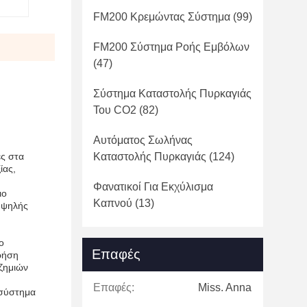
FM200 Κρεμώντας Σύστημα
(99)
FM200 Σύστημα Ροής Εμβόλων
(47)
Σύστημα Καταστολής Πυρκαγιάς
Του CO2
(82)
Αυτόματος Σωλήνας
ές στα
Καταστολής Πυρκαγιάς
(124)
ίας,
Φανατικοί Για Εκχύλισμα
ιο
Καπνού
(13)
υψηλής
ο
Επαφές
χρήση
ζημιών
Επαφές:
Miss. Anna
 σύστημα