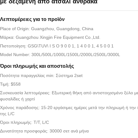
με δεξαμενή από ατσάλι άνθρακα
Λεπτομέρειες για το προϊόν
Place of Origin: Guangzhou, Guangdong, China
Μάρκα: Guangzhou Xingjin Fire Equipment Co.,Ltd.
Πιστοποίηση: GSG\TUV\ I S O 9 0 0 1, 1 4 0 0 1, 4 5 0 0 1
Model Number: 300L/500L/1000L/1500L/2000L/2500L/3000L
Όροι πληρωμής και αποστολής
Ποσότητα παραγγελίας min: Σύστημα 2set
Τιμή: $558
Συσκευασία λεπτομέρειες: Εξωτερική θήκη από αντιστοιχισμένο ξύλο μ
φυσαλίδες ή χαρτί
Χρόνος παράδοσης: 15-20 εργάσιμες ημέρες μετά την πληρωμή ή την
της L/C
Όροι πληρωμής: T/T, L/C
Δυνατότητα προσφοράς: 30000 σετ ανά μήνα