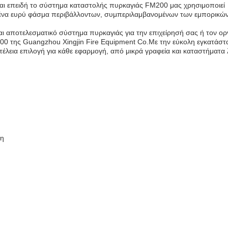
αι επειδή το σύστημα καταστολής πυρκαγιάς FM200 μας χρησιμοποιεί
ε ένα ευρύ φάσμα περιβάλλοντων, συμπεριλαμβανομένων των εμπορικών
και αποτελεσματικό σύστημα πυρκαγιάς για την επιχείρησή σας ή τον ο
0 της Guangzhou Xingjin Fire Equipment Co.Με την εύκολη εγκατάστ
η τέλεια επιλογή για κάθε εφαρμογή, από μικρά γραφεία και καταστήματα 
ση