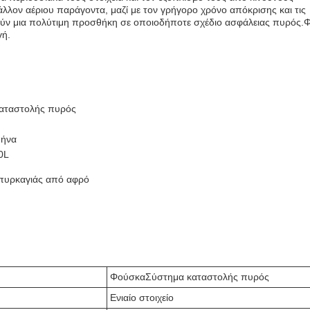
λλον αέριου παράγοντα, μαζί με τον γρήγορο χρόνο απόκρισης και τις
ούν μια πολύτιμη προσθήκη σε οποιοδήποτε σχέδιο ασφάλειας πυρός.
Φ
γή.
αταστολής πυρός
μήνα
0L
πυρκαγιάς από αφρό
Φούσκα
Σύστημα καταστολής πυρός
Ενιαίο στοιχείο