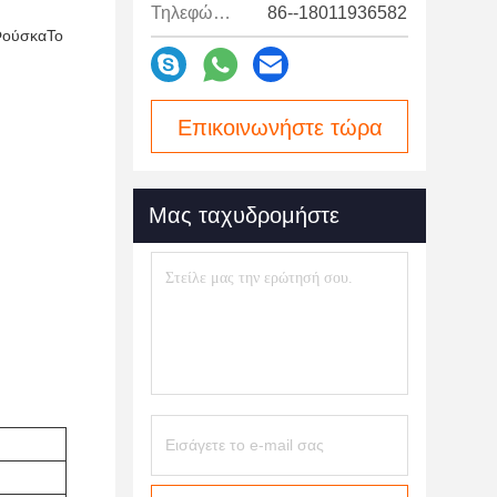
Τηλεφώνημα:
86--18011936582
ούσκα
Το
Επικοινωνήστε τώρα
Μας ταχυδρομήστε