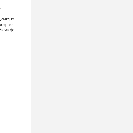
,
ργανισμό
αση, το
λιανικής