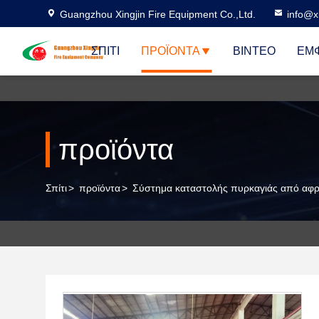
Guangzhou Xingjin Fire Equipment Co.,Ltd.
info@xi
ΣΠΊΤΙ
ΠΡΟΪΌΝΤΑ
ΒΊΝΤΕΟ
ΕΜΦ
προϊόντα
Σπίτι
>
προϊόντα
>
Σύστημα καταστολής πυρκαγιάς από αφ