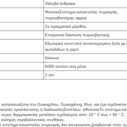
Χάλυβα άνθρακα
Φούσκα
Σύστημα καταστολής πυρκαγιάς,
πυροσβεστήρας αφρού
Σε πραγματικό μέγεθος
Επείγουσα διάσωση πυροσβεστικής
Εξωτερικό κουτί από αντιστοιχισμένο ξύλο με
φυσαλίδων ή χαρτί
Κόκκινο
6000 σετ/σετ ανά μήνα
2 σετ
κατασκευάζεται στο Guangzhou, Guangdong, Κίνα, και έχει σχεδιαστεί 
ικασίες εγκατάστασης ή διαδικασίεςΕπιπλέον, η
Φούσκα
Το σύστημα κα
να εύρος θερμοκρασίας μετάλλου σχεδιασμού από -10 ° C έως + 50 ° C,
ιο σκληρές περιβαλλοντικές συνθήκες.
ο σύστημα καταστολής πυρκαγιάς δεν απογοητεύει.βοηθώντας στην π