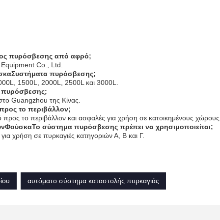
ατος πυρόσβεσης από αφρό;
 Equipment Co., Ltd.
σκα
Συστήματα πυρόσβεσης;
1000L, 1500L, 2000L, 2500L και 3000L.
 πυρόσβεσης;
στο Guangzhou της Κίνας.
προς το περιβάλλον;
ό προς το περιβάλλον και ασφαλές για χρήση σε κατοικημένους χώρους
υν
Φούσκα
Το σύστημα πυρόσβεσης πρέπει να χρησιμοποιείται;
ια χρήση σε πυρκαγιές κατηγοριών Α, Β και Γ.
ίου
αυτόματο σύστημα καταστολής πυρκαγιάς