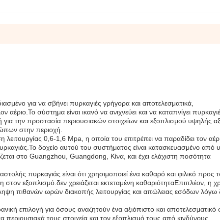
ιασμένο για να σβήνει πυρκαγιές γρήγορα και αποτελεσματικά,
 αέριο.Το σύστημα είναι ικανό να ανιχνεύει και να καταπνίγει πυρκαγι
γή για την προστασία περιουσιακών στοιχείων και εξοπλισμού υψηλής αξ
ρώπων στην περιοχή.
 λειτουργίας 0,6-1,6 Mpa, η οποία του επιτρέπει να παραδίδει τον αέρ
υρκαγιάς.Το δοχείο αυτού του συστήματος είναι κατασκευασμένο από 
εται στο Guangzhou, Guangdong, Κίνα, και έχει ελάχιστη ποσότητα
στολής πυρκαγιάς είναι ότι χρησιμοποιεί ένα καθαρό και φιλικό προς τ
η στον εξοπλισμό.δεν χρειάζεται εκτεταμένη καθαριότηταΕπιπλέον, η 
ληψη πιθανών ωρών διακοπής λειτουργίας και απώλειας εσόδων λόγω 
δανική επιλογή για όσους αναζητούν ένα αξιόπιστο και αποτελεσματικό
 περιουσιακά τους στοιχεία και τον εξοπλισμό τους από κινδύνους