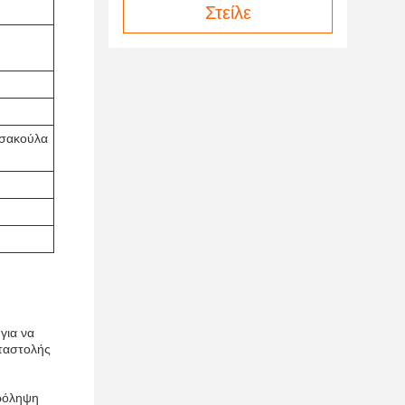
Στείλε
 σακούλα
για να
ταστολής
ρόληψη