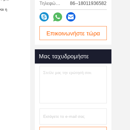
Τηλεφώνημα:
86--18011936582
αι η
Επικοινωνήστε τώρα
Μας ταχυδρομήστε