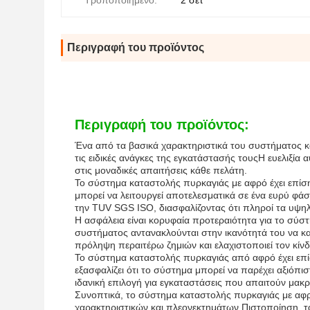
Τροποποιημένο:
2 σετ
Περιγραφή του προϊόντος
Περιγραφή του προϊόντος:
Ένα από τα βασικά χαρακτηριστικά του συστήματος κα
τις ειδικές ανάγκες της εγκατάστασής τουςΗ ευελιξία 
στις μοναδικές απαιτήσεις κάθε πελάτη.
Το σύστημα καταστολής πυρκαγιάς με αφρό έχει επίση
μπορεί να λειτουργεί αποτελεσματικά σε ένα ευρύ φά
την TUV SGS ISO, διασφαλίζοντας ότι πληροί τα υψη
Η ασφάλεια είναι κορυφαία προτεραιότητα για το σύ
συστήματος αντανακλούνται στην ικανότητά του να κα
πρόληψη περαιτέρω ζημιών και ελαχιστοποιεί τον κί
Το σύστημα καταστολής πυρκαγιάς από αφρό έχει επ
εξασφαλίζει ότι το σύστημα μπορεί να παρέχει αξιόπ
ιδανική επιλογή για εγκαταστάσεις που απαιτούν μακ
Συνοπτικά, το σύστημα καταστολής πυρκαγιάς με αφρ
χαρακτηριστικών και πλεονεκτημάτων.Πιστοποίηση, τα