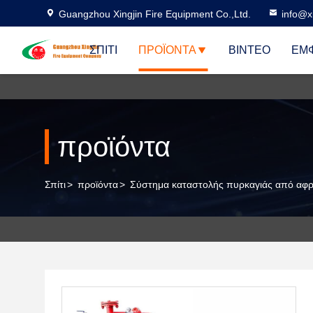
Guangzhou Xingjin Fire Equipment Co.,Ltd.
info@xi
ΣΠΊΤΙ
ΠΡΟΪΌΝΤΑ
ΒΊΝΤΕΟ
ΕΜΦ
προϊόντα
Σπίτι
>
προϊόντα
>
Σύστημα καταστολής πυρκαγιάς από αφ