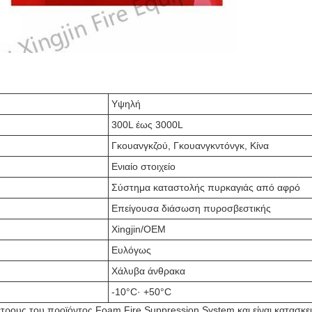
Υψηλή
300L έως 3000L
Γκουανγκζού, Γκουανγκντόνγκ, Κίνα
Ενιαίο στοιχείο
Σύστημα καταστολής πυρκαγιάς από αφρό
Επείγουσα διάσωση πυροσβεστικής
Xingjin/OEM
Ευλόγως
Χάλυβα άνθρακα
-10°C· +50°C
έτρους του προϊόντος Foam Fire Suppression System.και είναι κατασκ