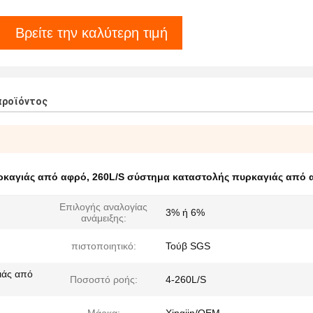
Βρείτε την καλύτερη τιμή
προϊόντος
ρκαγιάς από αφρό
,
260L/S σύστημα καταστολής πυρκαγιάς από 
Επιλογής αναλογίας
3% ή 6%
ανάμειξης:
πιστοποιητικό:
Τούβ SGS
ιάς από
Ποσοστό ροής:
4-260L/S