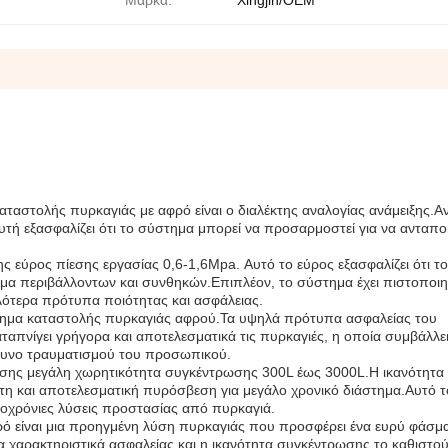
Μάρκα:
Xingjin/OEM
ταστολής πυρκαγιάς με αφρό είναι ο διαλέκτης αναλογίας ανάμειξης.Α
αυτή εξασφαλίζει ότι το σύστημα μπορεί να προσαρμοστεί για να ανταπο
ς εύρος πίεσης εργασίας 0,6-1,6Mpa. Αυτό το εύρος εξασφαλίζει ότι τ
σμα περιβάλλοντων και συνθηκών.Επιπλέον, το σύστημα έχει πιστοποιη
λότερα πρότυπα ποιότητας και ασφάλειας.
στημα καταστολής πυρκαγιάς αφρού.Τα υψηλά πρότυπα ασφαλείας του
ταπνίγει γρήγορα και αποτελεσματικά τις πυρκαγιές, η οποία συμβάλλε
νδυνο τραυματισμού του προσωπικού.
ίσης μεγάλη χωρητικότητα συγκέντρωσης 300L έως 3000L.Η ικανότητα
ιστη και αποτελεσματική πυρόσβεση για μεγάλο χρονικό διάστημα.Αυτό τ
ροχρόνιες λύσεις προστασίας από πυρκαγιά.
ό είναι μια προηγμένη λύση πυρκαγιάς που προσφέρει ένα ευρύ φάσμ
 χαρακτηριστικά ασφαλείας και η ικανότητα συγκέντρωσης το καθιστού