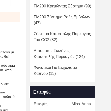
FM200 Κρεμώντας Σύστημα
(99)
FM200 Σύστημα Ροής Εμβόλων
(47)
Σύστημα Καταστολής Πυρκαγιάς
Του CO2
(82)
Αυτόματος Σωλήνας
νάλογα με
κριθεί
Καταστολής Πυρκαγιάς
(124)
ο σύστημα
Φανατικοί Για Εκχύλισμα
θεί από
Καπνού
(13)
ι στην
Επαφές
 αυτή
ο καθιστά
Επαφές:
Miss. Anna
α
ν μια