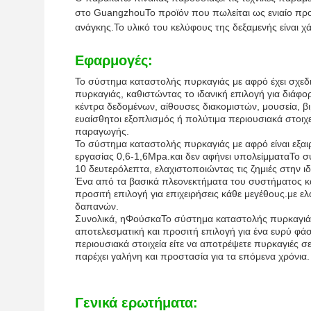
στο GuangzhouΤο προϊόν που πωλείται ως ενιαίο προϊό
ανάγκης.Το υλικό του κελύφους της δεξαμενής είναι χ
Εφαρμογές:
Το σύστημα καταστολής πυρκαγιάς με αφρό έχει σχεδια
πυρκαγιάς, καθιστώντας το ιδανική επιλογή για διάφο
κέντρα δεδομένων, αίθουσες διακομιστών, μουσεία, β
ευαίσθητοι εξοπλισμός ή πολύτιμα περιουσιακά στοιχε
παραγωγής.
Το σύστημα καταστολής πυρκαγιάς με αφρό είναι εξαι
εργασίας 0,6-1,6Mpa.και δεν αφήνει υπολείμματαΤο σ
10 δευτερόλεπτα, ελαχιστοποιώντας τις ζημιές στην ι
Ένα από τα βασικά πλεονεκτήματα του συστήματος κα
προσιτή επιλογή για επιχειρήσεις κάθε μεγέθους.με 
δαπανών.
Συνολικά, η
Φούσκα
Το σύστημα καταστολής πυρκαγιάς 
αποτελεσματική και προσιτή επιλογή για ένα ευρύ φά
περιουσιακά στοιχεία είτε να αποτρέψετε πυρκαγιές σε
παρέχει γαλήνη και προστασία για τα επόμενα χρόνια.
Γενικά ερωτήματα: