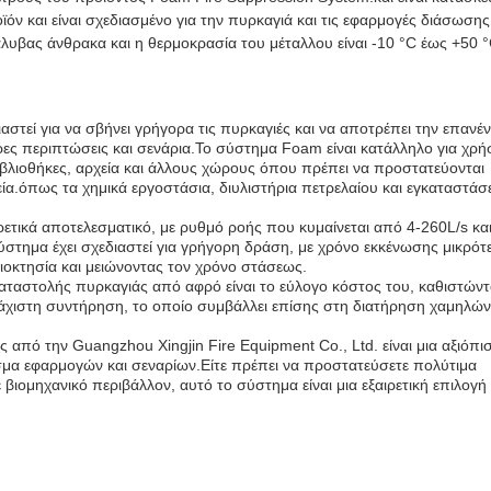
ν και είναι σχεδιασμένο για την πυρκαγιά και τις εφαρμογές διάσωσης
άλυβας άνθρακα και η θερμοκρασία του μέταλλου είναι -10 °C έως +50 °
στεί για να σβήνει γρήγορα τις πυρκαγιές και να αποτρέπει την επανέ
ρες περιπτώσεις και σενάρια.Το σύστημα Foam είναι κατάλληλο για χρή
ιβλιοθήκες, αρχεία και άλλους χώρους όπου πρέπει να προστατεύονται
ία.όπως τα χημικά εργοστάσια, διυλιστήρια πετρελαίου και εγκαταστάσε
ρετικά αποτελεσματικό, με ρυθμό ροής που κυμαίνεται από 4-260L/s κα
ύστημα έχει σχεδιαστεί για γρήγορη δράση, με χρόνο εκκένωσης μικρό
διοκτησία και μειώνοντας τον χρόνο στάσεως.
ταστολής πυρκαγιάς από αφρό είναι το εύλογο κόστος του, καθιστώντ
ελάχιστη συντήρηση, το οποίο συμβάλλει επίσης στη διατήρηση χαμηλών
από την Guangzhou Xingjin Fire Equipment Co., Ltd. είναι μια αξιόπι
σμα εφαρμογών και σεναρίων.Είτε πρέπει να προστατεύσετε πολύτιμα
 βιομηχανικό περιβάλλον, αυτό το σύστημα είναι μια εξαιρετική επιλογ