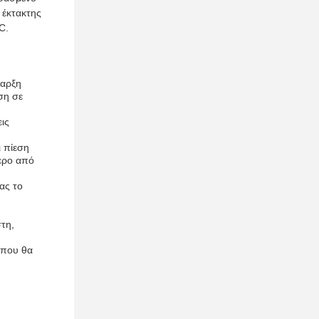
 έκτακτης
C.
ναρξη
ση σε
ις
ι πίεση
τερο από
ας το
στη,
ή που θα