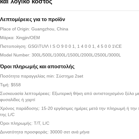
και λογικό κόστος
Λεπτομέρειες για το προϊόν
Place of Origin: Guangzhou, China
Μάρκα: Xingjin/OEM
Πιστοποίηση: GSG\TUV\ I S O 9 0 0 1, 1 4 0 0 1, 4 5 0 0 1\CE
Model Number: 300L/500L/1000L/1500L/2000L/2500L/3000L
Όροι πληρωμής και αποστολής
Ποσότητα παραγγελίας min: Σύστημα 2set
Τιμή: $558
Συσκευασία λεπτομέρειες: Εξωτερική θήκη από αντιστοιχισμένο ξύλο μ
φυσαλίδες ή χαρτί
Χρόνος παράδοσης: 15-20 εργάσιμες ημέρες μετά την πληρωμή ή την
της L/C
Όροι πληρωμής: T/T, L/C
Δυνατότητα προσφοράς: 30000 σετ ανά μήνα