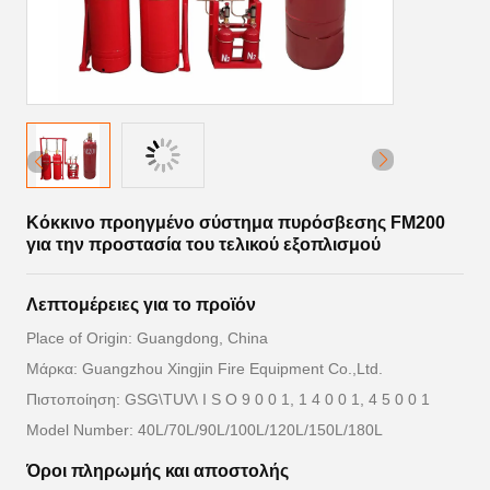
Κόκκινο προηγμένο σύστημα πυρόσβεσης FM200
για την προστασία του τελικού εξοπλισμού
Λεπτομέρειες για το προϊόν
Place of Origin: Guangdong, China
Μάρκα: Guangzhou Xingjin Fire Equipment Co.,Ltd.
Πιστοποίηση: GSG\TUV\ I S O 9 0 0 1, 1 4 0 0 1, 4 5 0 0 1
Model Number: 40L/70L/90L/100L/120L/150L/180L
Όροι πληρωμής και αποστολής