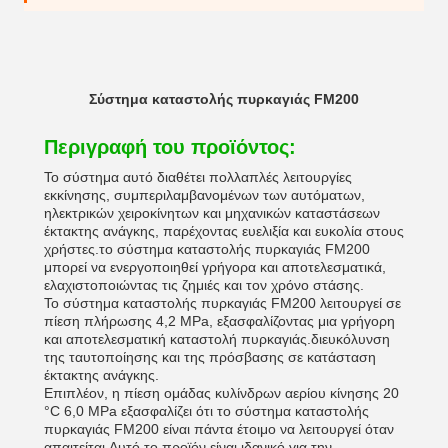
Σύστημα καταστολής πυρκαγιάς FM200
Περιγραφή του προϊόντος:
Το σύστημα αυτό διαθέτει πολλαπλές λειτουργίες
εκκίνησης, συμπεριλαμβανομένων των αυτόματων,
ηλεκτρικών χειροκίνητων και μηχανικών καταστάσεων
έκτακτης ανάγκης, παρέχοντας ευελιξία και ευκολία στους
χρήστες.το σύστημα καταστολής πυρκαγιάς FM200
μπορεί να ενεργοποιηθεί γρήγορα και αποτελεσματικά,
ελαχιστοποιώντας τις ζημιές και τον χρόνο στάσης.
Το σύστημα καταστολής πυρκαγιάς FM200 λειτουργεί σε
πίεση πλήρωσης 4,2 MPa, εξασφαλίζοντας μια γρήγορη
και αποτελεσματική καταστολή πυρκαγιάς.διευκόλυνση
της ταυτοποίησης και της πρόσβασης σε κατάσταση
έκτακτης ανάγκης.
Επιπλέον, η πίεση ομάδας κυλίνδρων αερίου κίνησης 20
°C 6,0 MPa εξασφαλίζει ότι το σύστημα καταστολής
πυρκαγιάς FM200 είναι πάντα έτοιμο να λειτουργεί όταν
απαιτείται.Αυτό το προϊόν είναι ιδανικό για την