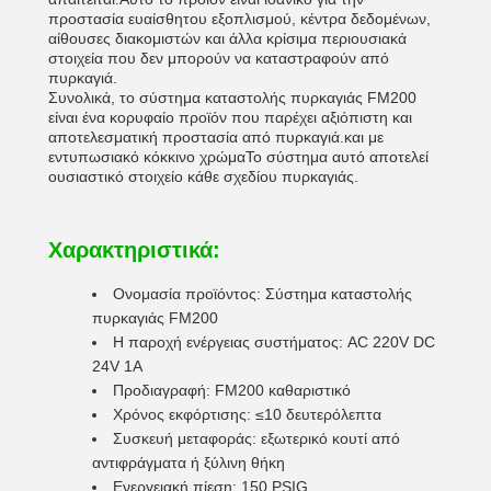
προστασία ευαίσθητου εξοπλισμού, κέντρα δεδομένων,
αίθουσες διακομιστών και άλλα κρίσιμα περιουσιακά
στοιχεία που δεν μπορούν να καταστραφούν από
πυρκαγιά.
Συνολικά, το σύστημα καταστολής πυρκαγιάς FM200
είναι ένα κορυφαίο προϊόν που παρέχει αξιόπιστη και
αποτελεσματική προστασία από πυρκαγιά.και με
εντυπωσιακό κόκκινο χρώμαΤο σύστημα αυτό αποτελεί
ουσιαστικό στοιχείο κάθε σχεδίου πυρκαγιάς.
Χαρακτηριστικά:
Ονομασία προϊόντος: Σύστημα καταστολής
πυρκαγιάς FM200
Η παροχή ενέργειας συστήματος: AC 220V DC
24V 1A
Προδιαγραφή: FM200 καθαριστικό
Χρόνος εκφόρτισης: ≤10 δευτερόλεπτα
Συσκευή μεταφοράς: εξωτερικό κουτί από
αντιφράγματα ή ξύλινη θήκη
Ενεργειακή πίεση: 150 PSIG