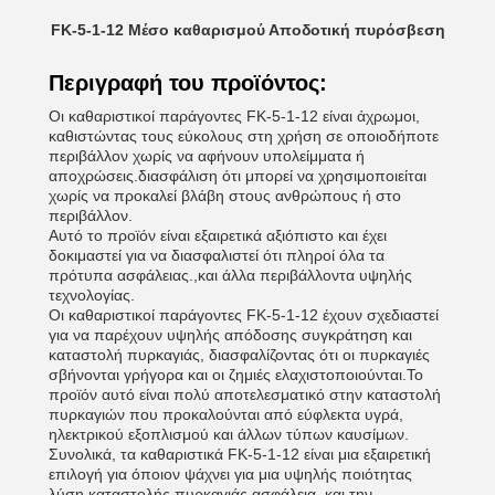
FK-5-1-12 Μέσο καθαρισμού Αποδοτική πυρόσβεση
Περιγραφή του προϊόντος:
Οι καθαριστικοί παράγοντες FK-5-1-12 είναι άχρωμοι,
καθιστώντας τους εύκολους στη χρήση σε οποιοδήποτε
περιβάλλον χωρίς να αφήνουν υπολείμματα ή
αποχρώσεις.διασφάλιση ότι μπορεί να χρησιμοποιείται
χωρίς να προκαλεί βλάβη στους ανθρώπους ή στο
περιβάλλον.
Αυτό το προϊόν είναι εξαιρετικά αξιόπιστο και έχει
δοκιμαστεί για να διασφαλιστεί ότι πληροί όλα τα
πρότυπα ασφάλειας.,και άλλα περιβάλλοντα υψηλής
τεχνολογίας.
Οι καθαριστικοί παράγοντες FK-5-1-12 έχουν σχεδιαστεί
για να παρέχουν υψηλής απόδοσης συγκράτηση και
καταστολή πυρκαγιάς, διασφαλίζοντας ότι οι πυρκαγιές
σβήνονται γρήγορα και οι ζημιές ελαχιστοποιούνται.Το
προϊόν αυτό είναι πολύ αποτελεσματικό στην καταστολή
πυρκαγιών που προκαλούνται από εύφλεκτα υγρά,
ηλεκτρικού εξοπλισμού και άλλων τύπων καυσίμων.
Συνολικά, τα καθαριστικά FK-5-1-12 είναι μια εξαιρετική
επιλογή για όποιον ψάχνει για μια υψηλής ποιότητας
λύση καταστολής πυρκαγιάς.ασφάλεια, και την