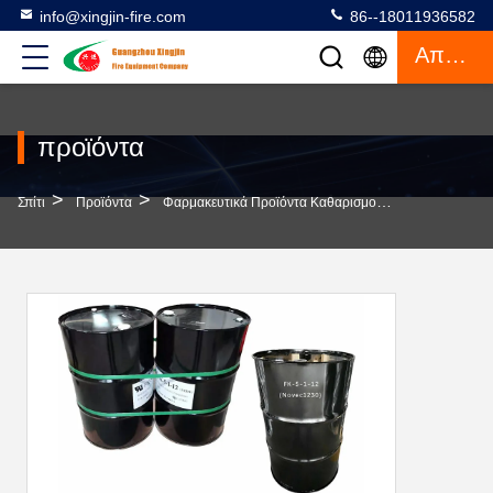
info@xingjin-fire.com
86--18011936582
Απόσπασμα
προϊόντα
>
>
>
Σπίτι
Προϊόντα
Φαρμακευτικά Προϊόντα Καθαρισμού
FK-5-1-12 Κ