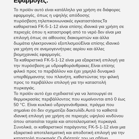
Εφαρμογές:
Το προϊόν αυτό είναι κατάλληλο για χρήση σε διάφορες
εφαρμογές, όπως η υψηλής απόδοσης
πυρόσβεση.τηλεπικοινωνιακές εγκαταστάσειςΤα
καθαριστικά FK-5-1-12 είναι επίσης ιδανικά για χρήση σε
περιοχές όπου η καταστροφή από το νερό δεν είναι μια
επιλογή.όπως σε αίθουσες διακομιστών και άλλα
δωμάτια ηλεκτρονικού εξοπλισμούΕίναι επίσης ιδανικό
για χρήση σε ανεμογεννήτριες αερίου και άλλες
βιομηχανικές εφαρμογές.
Τα καθαριστικά FK-5-1-12 είναι μια εξαιρετική επιλογή για
την πυρόσβεση με υδροφθοράνθρακες.Είναι επίσης
φιλικό προς το περιβάλλον και έχει χαμηλό δυναμικό
υπερθέρμανσης του πλανήτη, καθιστώντας την φιλική
προς το περιβάλλον επιλογή για την καταστολή
πυρκαγιάς.
Το προϊόν αυτό έχει σχεδιαστεί για να λειτουργεί σε
θερμοκρασίες περιβάλλοντος που κυμαίνονται από 0 έως
50 °C. Είναι κυκλικό υδρογονάνθρακα, πράγμα που
σημαίνει ότι δεν σχηματίζει δακτυλίδι.Αυτό το καθιστά
ιδανική επιλογή για χρήση σε περιοχές υψηλού κινδύνου
όπου απαιτείται ταχεία και αποτελεσματική πυρκαγιά.
Συνολικά, οι καθαριστικοί παράγοντες FK-5-1-12 είναι μια
εξαιρετικά αποτελεσματική και αποδοτική επιλογή για την
καταστολή πυρκαγιάς.Οι ιδιότητές του να σβήνει