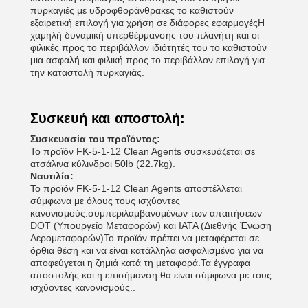
πυρκαγιές με υδροφθοράνθρακες το καθιστούν
εξαιρετική επιλογή για χρήση σε διάφορες εφαρμογέςΗ
χαμηλή δυναμική υπερθέρμανσης του πλανήτη και οι
φιλικές προς το περιβάλλον ιδιότητές του το καθιστούν
μια ασφαλή και φιλική προς το περιβάλλον επιλογή για
την καταστολή πυρκαγιάς.
Συσκευή και αποστολή:
Συσκευασία του προϊόντος:
Το προϊόν FK-5-1-12 Clean Agents συσκευάζεται σε
ατσάλινα κύλινδροι 50lb (22.7kg).
Ναυτιλία:
Το προϊόν FK-5-1-12 Clean Agents αποστέλλεται
σύμφωνα με όλους τους ισχύοντες
κανονισμούς.συμπεριλαμβανομένων των απαιτήσεων
DOT (Υπουργείο Μεταφορών) και IATA (Διεθνής Ένωση
Αερομεταφορών)Το προϊόν πρέπει να μεταφέρεται σε
όρθια θέση και να είναι κατάλληλα ασφαλισμένο για να
αποφεύγεται η ζημιά κατά τη μεταφορά.Τα έγγραφα
αποστολής και η επισήμανση θα είναι σύμφωνα με τους
ισχύοντες κανονισμούς..