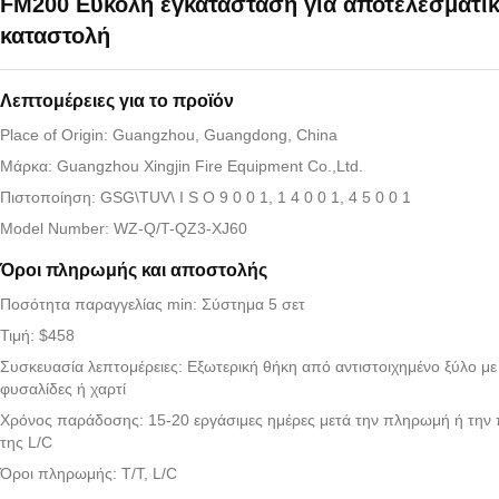
FM200 Εύκολη εγκατάσταση για αποτελεσματι
καταστολή
Λεπτομέρειες για το προϊόν
Place of Origin: Guangzhou, Guangdong, China
Μάρκα: Guangzhou Xingjin Fire Equipment Co.,Ltd.
Πιστοποίηση: GSG\TUV\ I S O 9 0 0 1, 1 4 0 0 1, 4 5 0 0 1
Model Number: WZ-Q/T-QZ3-XJ60
Όροι πληρωμής και αποστολής
Ποσότητα παραγγελίας min: Σύστημα 5 σετ
Τιμή: $458
Συσκευασία λεπτομέρειες: Εξωτερική θήκη από αντιστοιχημένο ξύλο μ
φυσαλίδες ή χαρτί
Χρόνος παράδοσης: 15-20 εργάσιμες ημέρες μετά την πληρωμή ή την
της L/C
Όροι πληρωμής: T/T, L/C