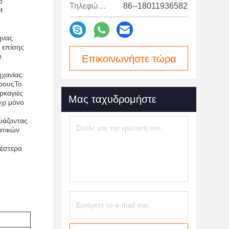
ο
Τηλεφώνημα:
86--18011936582
Η
ήνας
 επίσης
υ
Επικοινωνήστε τώρα
χανίας:
ώρουςΤο
ρκαγιές
Μας ταχυδρομήστε
χι μόνο
δυάζοντας
ατικών
λέστερα