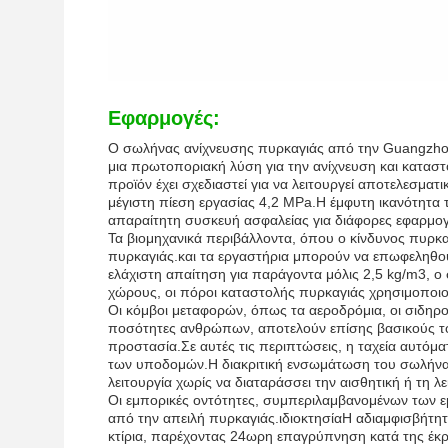
Εφαρμογές:
Ο σωλήνας ανίχνευσης πυρκαγιάς από την Guangzhou 
μια πρωτοποριακή λύση για την ανίχνευση και κατασ
προϊόν έχει σχεδιαστεί για να λειτουργεί αποτελεσματ
μέγιστη πίεση εργασίας 4,2 MPa.Η έμφυτη ικανότητα 
απαραίτητη συσκευή ασφαλείας για διάφορες εφαρμογέ
Τα βιομηχανικά περιβάλλοντα, όπου ο κίνδυνος πυρκαγ
πυρκαγιάς.και τα εργαστήρια μπορούν να επωφεληθού
ελάχιστη απαίτηση για παράγοντα μόλις 2,5 kg/m3, ο 
χώρους, οι πόροι καταστολής πυρκαγιάς χρησιμοποιο
Οι κόμβοι μεταφορών, όπως τα αεροδρόμια, οι σιδηρο
ποσότητες ανθρώπων, αποτελούν επίσης βασικούς το
προστασία.Σε αυτές τις περιπτώσεις, η ταχεία αυτόμα
των υποδομών.Η διακριτική ενσωμάτωση του σωλήνα 
λειτουργία χωρίς να διαταράσσει την αισθητική ή τη λ
Οι εμπορικές οντότητες, συμπεριλαμβανομένων των εμ
από την απειλή πυρκαγιάς.ιδιοκτησίαΗ αδιαμφισβήτητη
κτίρια, παρέχοντας 24ωρη επαγρύπνηση κατά της έκ