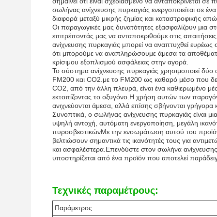
σημαίνει ότι είναι σχεδιασμένο να ανταποκρίνεται σε
σωλήνας ανίχνευσης πυρκαγιάς ενεργοποιείται σε έν
διαφορά μεταξύ μικρής ζημίας και καταστροφικής απώ
Οι παραγωγικές μας δυνατότητες εξασφαλίζουν μια στ
επιτρέποντάς μας να ανταποκριθούμε στις απαιτήσει
ανίχνευσης πυρκαγιάς μπορεί να αναπτυχθεί ευρέως 
ότι μπορούμε να αναπληρώσουμε άμεσα τα αποθέματα
κρίσιμου εξοπλισμού ασφάλειας στην αγορά.
Το σύστημα ανίχνευσης πυρκαγιάς χρησιμοποιεί δύο 
FM200 και CO2.με το FM200 ως καθαρό μέσο που δεν 
CO2, από την άλλη πλευρά, είναι ένα καθιερωμένο μέσ
εκτοπίζοντας το οξυγόνο.Η χρήση αυτών των παραγόντ
ανιχνεύονται άμεσα, αλλά επίσης σβήνονται γρήγορα κ
Συνοπτικά, ο σωλήνας ανίχνευσης πυρκαγιάς είναι μι
υψηλή αντοχή, αυτόματη ενεργοποίηση, μεγάλη ικαν
πυροσβεστικώνΜε την ενσωμάτωση αυτού του προϊόντ
βελτιώσουν σημαντικά τις ικανότητές τους για αντιμε
και ασφαλέστερα.Επενδύστε στον σωλήνα ανίχνευσης
υποστηρίζεται από ένα προϊόν που αποτελεί παράδειγμ
Τεχνικές παραμέτρους:
Παράμετρος