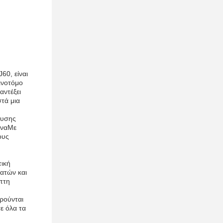
60, είναι
ινοτόμο
αντέξει
τά μια
ευσης
ήναΜε
ους
τική
βατών και
πτη
ρούνται
ε όλα τα