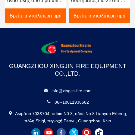
αναστολής συστημάτων
συστήματος hfc-227ea με
αιθουσών HFC 227ea
τον ηλεκτρικό
πυροσβυστικό 16L
ενεργοποιητή
Βρείτε την καλύτερη τιμή
Βρείτε την καλύτερη τιμή
GUANGZHOU XINGJIN FIRE EQUIPMENT
CO.,LTD.
info@xingjin-fire.com
86--18011936582
Δωμάτιο 703&704, κτίριο N0.3, οδός No.8 Lianyun Erheng,
πόλη Shiqi, περιοχή Panyu, Guangzhou, Κίνα