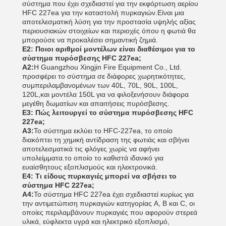
σύστημα που έχει σχεδιαστεί για την εκφόρτωση αερίου
HFC 227ea για την καταστολή πυρκαγιών.Είναι μια
αποτελεσματική λύση για την προστασία υψηλής αξίας
περιουσιακών στοιχείων και περιοχές όπου η φωτιά θα
μπορούσε να προκαλέσει σημαντική ζημιά.
Ε2: Ποιοι αριθμοί μοντέλων είναι διαθέσιμοι για το
σύστημα πυρόσβεσης HFC 227ea;
Α2:
Η Guangzhou Xingjin Fire Equipment Co., Ltd.
προσφέρει το σύστημα σε διάφορες χωρητικότητες,
συμπεριλαμβανομένων των 40L, 70L, 90L, 100L,
120L,και μοντέλα 150L για να φιλοξενήσουν διάφορα
μεγέθη δωματίων και απαιτήσεις πυρόσβεσης.
Ε3: Πώς λειτουργεί το σύστημα πυρόσβεσης HFC
227ea;
Α3:
Το σύστημα εκλύει το HFC-227ea, το οποίο
διακόπτει τη χημική αντίδραση της φωτιάς και σβήνει
αποτελεσματικά τις φλόγες χωρίς να αφήνει
υπολείμματα.το οποίο το καθιστά ιδανικό για
ευαίσθητους εξοπλισμούς και ηλεκτρονικά.
Ε4: Τι είδους πυρκαγιές μπορεί να σβήσει το
σύστημα HFC 227ea;
Α4:
Το σύστημα HFC 227ea έχει σχεδιαστεί κυρίως για
την αντιμετώπιση πυρκαγιών κατηγορίας A, B και C, οι
οποίες περιλαμβάνουν πυρκαγιές που αφορούν στερεά
υλικά, εύφλεκτα υγρά και ηλεκτρικό εξοπλισμό,