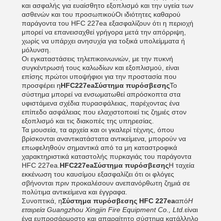
και ασφαλής για ευαίσθητο εξοπλισμό και την υγεία των
ασθενών και του προσωπικούΟι ιδιότητες καθαρού
παράγοντα του HFC 227ea εξασφαλίζουν ότι η περιοχή
μπορεί να επανεισαχθεί γρήγορα μετά την απόρριψη,
χωρίς να υπάρχει ανησυχία για τοξικά υπολείμματα ή
μόλυνση.
Οι εγκαταστάσεις τηλεπικοινωνιών, με την πυκνή
συγκέντρωσή τους καλωδίων και εξοπλισμού, είναι
επίσης πρώτοι υποψήφιοι για την προστασία που
προσφέρει η
HFC227eaΣύστημα πυρόσβεσης
Το
σύστημα μπορεί να ενσωματωθεί απρόσκοπτα στα
υφιστάμενα σχέδια πυρασφάλειας, παρέχοντας ένα
επίπεδο ασφάλειας που ελαχιστοποιεί τις ζημιές στον
εξοπλισμό και τις διακοπές της υπηρεσίας.
Τα μουσεία, τα αρχεία και οι γκαλερί τέχνης, όπου
βρίσκονται αναντικατάστατα αντικείμενα, μπορούν να
επωφεληθούν σημαντικά από τα μη καταστροφικά
χαρακτηριστικά καταστολής πυρκαγιάς του παράγοντα
HFC 227ea.
HFC227eaΣύστημα πυρόσβεσης
Η ταχεία
εκκένωση του καυσίμου εξασφαλίζει ότι οι φλόγες
σβήνονται πριν προκαλέσουν ανεπανόρθωτη ζημιά σε
πολύτιμα αντικείμενα και έγγραφα.
Συνοπτικά, η
Σύστημα πυρόσβεσης HFC 227ea
από
Η
εταιρεία Guangzhou Xingjin Fire Equipment Co., Ltd.
είναι
ένα ευπροσάρμοστο και απαραίτητο σύστημα κατάλληλο