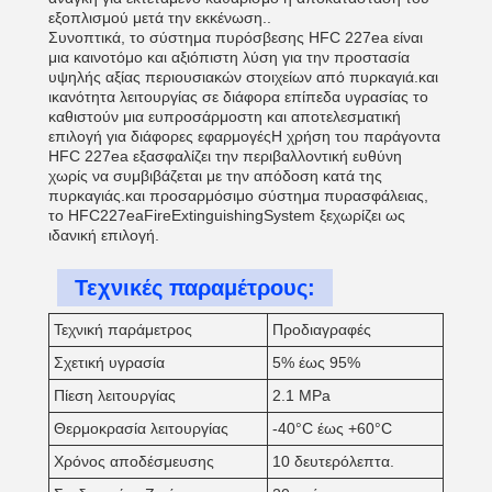
εξοπλισμού μετά την εκκένωση..
Συνοπτικά, το σύστημα πυρόσβεσης HFC 227ea είναι
μια καινοτόμο και αξιόπιστη λύση για την προστασία
υψηλής αξίας περιουσιακών στοιχείων από πυρκαγιά.και
ικανότητα λειτουργίας σε διάφορα επίπεδα υγρασίας το
καθιστούν μια ευπροσάρμοστη και αποτελεσματική
επιλογή για διάφορες εφαρμογέςΗ χρήση του παράγοντα
HFC 227ea εξασφαλίζει την περιβαλλοντική ευθύνη
χωρίς να συμβιβάζεται με την απόδοση κατά της
πυρκαγιάς.και προσαρμόσιμο σύστημα πυρασφάλειας,
το HFC227eaFireExtinguishingSystem ξεχωρίζει ως
ιδανική επιλογή.
Τεχνικές παραμέτρους:
Τεχνική παράμετρος
Προδιαγραφές
Σχετική υγρασία
5% έως 95%
Πίεση λειτουργίας
2.1 MPa
Θερμοκρασία λειτουργίας
-40°C έως +60°C
Χρόνος αποδέσμευσης
10 δευτερόλεπτα.