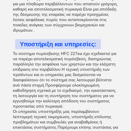
για μια πληθώρα περιβάλλοντων που απαιτούν γρήγορη,
καθαρή και αποτελεσματική πυρκαγιά.Είναι μια απόδειξη
της δέσμευσης της εταιρείας να παρέχει προηγμένες
λύσεις ασφάλειας πυρός που ανταποκρίνονται στις
ποικίλες ανάγκες των σύγχρονων βιομηχανιών και
ιδρυμάτων..
Υποστήριξη και υπηρεσίες:
Το σύστημα πυρόσβεσης HFC 227ea έχει σχεδιαστεί για
να παρέχει αποτελεσματική πυρόσβεση, διατηρώντας
παράλληλα την ασφάλεια των χρηστών και την ελάχιστη
επίδραση στο περιβάλλον.Η τεχνική υποστήριξη των
προϊόντων και οι υπηρεσίες μας δεσμεύονται να
διασφαλίσουν ότι το σύστημά σας λειτουργεί βέλτιστα
ανά πάσα στιγμή.Προσφέρουμε ολοκληρωμένη
καθοδήγηση σχετικά με το σχεδιασμό, την εγκατάσταση,
τη λειτουργία και τη συντήρηση του συστήματος για να
εγγυηθούμε την καλύτερη απόδοση του συστήματος
προστασίας από πυρκαγιά.
Οι υπηρεσίες υποστήριξής μας περιλαμβάνουν
λεπτομερή τεχνική τεκμηρίωση, υποστήριξη επίλυσης
προβλημάτων και συμβουλές για αναβαθμίσεις ή
επεκτάσεις συστήματος.Παρέχουμε επίσης συστάσεις για