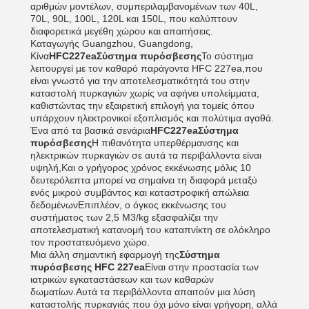
αριθμών μοντέλων, συμπεριλαμβανομένων των 40L,
70L, 90L, 100L, 120L και 150L, που καλύπτουν
διαφορετικά μεγέθη χώρου και απαιτήσεις.
Καταγωγής Guangzhou, Guangdong,
Κίνα
HFC227eaΣύστημα πυρόσβεσης
Το σύστημα
λειτουργεί με τον καθαρό παράγοντα HFC 227ea,που
είναι γνωστό για την αποτελεσματικότητά του στην
καταστολή πυρκαγιών χωρίς να αφήνει υπολείμματα,
καθιστώντας την εξαιρετική επιλογή για τομείς όπου
υπάρχουν ηλεκτρονικοί εξοπλισμός και πολύτιμα αγαθά.
Ένα από τα βασικά σενάρια
HFC227eaΣύστημα
πυρόσβεσης
Η πιθανότητα υπερθέρμανσης και
ηλεκτρικών πυρκαγιών σε αυτά τα περιβάλλοντα είναι
υψηλή,Και ο γρήγορος χρόνος εκκένωσης μόλις 10
δευτερόλεπτα μπορεί να σημαίνει τη διαφορά μεταξύ
ενός μικρού συμβάντος και καταστροφική απώλεια
δεδομένωνΕπιπλέον, ο όγκος εκκένωσης του
συστήματος των 2,5 M3/kg εξασφαλίζει την
αποτελεσματική κατανομή του καταπνίκτη σε ολόκληρο
τον προστατευόμενο χώρο.
Μια άλλη σημαντική εφαρμογή της
Σύστημα
πυρόσβεσης HFC 227ea
Είναι στην προστασία των
ιατρικών εγκαταστάσεων και των καθαρών
δωματίων.Αυτά τα περιβάλλοντα απαιτούν μια λύση
καταστολής πυρκαγιάς που όχι μόνο είναι γρήγορη, αλλά