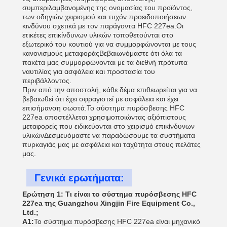
συμπεριλαμβανομένης της ονομασίας του προϊόντος,
των οδηγιών χειρισμού και τυχόν προειδοποιήσεων
κινδύνου σχετικά με τον παράγοντα HFC 227ea.Οι
ετικέτες επικίνδυνων υλικών τοποθετούνται στο
εξωτερικό του κουτιού για να συμμορφώνονται με τους
κανονισμούς μεταφοράςΒεβαιωνόμαστε ότι όλα τα
πακέτα μας συμμορφώνονται με τα διεθνή πρότυπα
ναυτιλίας για ασφάλεια και προστασία του
περιβάλλοντος.
Πριν από την αποστολή, κάθε δέμα επιθεωρείται για να
βεβαιωθεί ότι έχει σφραγιστεί με ασφάλεια και έχει
επισήμανση σωστά.Το σύστημα πυρόσβεσης HFC
227ea αποστέλλεται χρησιμοποιώντας αξιόπιστους
μεταφορείς που ειδικεύονται στο χειρισμό επικίνδυνων
υλικώνΔεσμευόμαστε να παραδώσουμε τα συστήματα
πυρκαγιάς μας με ασφάλεια και ταχύτητα στους πελάτες
μας.
Γενικά ερωτήματα:
Ερώτηση 1: Τι είναι το σύστημα πυρόσβεσης HFC
227ea της Guangzhou Xingjin Fire Equipment Co.,
Ltd.;
Α1:
Το σύστημα πυρόσβεσης HFC 227ea είναι μηχανικό