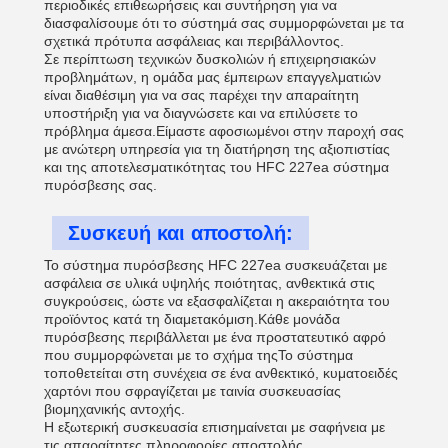
περιοδικές επιθεωρήσεις και συντήρηση για να
διασφαλίσουμε ότι το σύστημά σας συμμορφώνεται με τα
σχετικά πρότυπα ασφάλειας και περιβάλλοντος.
Σε περίπτωση τεχνικών δυσκολιών ή επιχειρησιακών
προβλημάτων, η ομάδα μας έμπειρων επαγγελματιών
είναι διαθέσιμη για να σας παρέχει την απαραίτητη
υποστήριξη για να διαγνώσετε και να επιλύσετε το
πρόβλημα άμεσα.Είμαστε αφοσιωμένοι στην παροχή σας
με ανώτερη υπηρεσία για τη διατήρηση της αξιοπιστίας
και της αποτελεσματικότητας του HFC 227ea σύστημα
πυρόσβεσης σας.
Συσκευή και αποστολή:
Το σύστημα πυρόσβεσης HFC 227ea συσκευάζεται με
ασφάλεια σε υλικά υψηλής ποιότητας, ανθεκτικά στις
συγκρούσεις, ώστε να εξασφαλίζεται η ακεραιότητα του
προϊόντος κατά τη διαμετακόμιση.Κάθε μονάδα
πυρόσβεσης περιβάλλεται με ένα προστατευτικό αφρό
που συμμορφώνεται με το σχήμα τηςΤο σύστημα
τοποθετείται στη συνέχεια σε ένα ανθεκτικό, κυματοειδές
χαρτόνι που σφραγίζεται με ταινία συσκευασίας
βιομηχανικής αντοχής.
Η εξωτερική συσκευασία επισημαίνεται με σαφήνεια με
τις απαραίτητες πληροφορίες αποστολής,