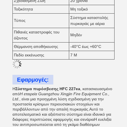
Σχεδιασμένη Ζωή
20 χρόνια
Τοξικότητα
Μη τοξικό
Σύστημα καταστολής
Τύπος
πυρκαγιάς με αέρια
Πιθανές καταστροφές του
Μηδέν
όζοντος
Θέρμανση αποθήκευσης
-40°C έως +60°C
Πεδίο εκκένωσης
7 M
Εφαρμογές:
Η
Σύστημα πυρόσβεσης HFC 227ea
, κατασκευασμένο
από
Η εταιρεία Guangzhou Xingjin Fire Equipment Co.,
Ltd.
, είναι μια προηγμένη λύση σχεδιασμένη για την
προστασία κρίσιμων περιουσιακών στοιχείων και
περιβάλλοντων από την απειλή πυρκαγιάς.Αυτό το
αποτελεσματικό και αξιόπιστο σύστημα είναι ιδανικό για
διάφορες περιπτώσεις εφαρμογής και σενάριαΗ ευελιξία
του αντιπροσωπεύεται από τη γκάμα διαθέσιμων