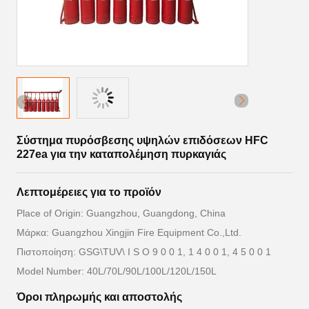
Σύστημα πυρόσβεσης υψηλών επιδόσεων HFC
227ea για την καταπολέμηση πυρκαγιάς
Λεπτομέρειες για το προϊόν
Place of Origin: Guangzhou, Guangdong, China
Μάρκα: Guangzhou Xingjin Fire Equipment Co.,Ltd.
Πιστοποίηση: GSG\TUV\ I S O 9 0 0 1, 1 4 0 0 1, 4 5 0 0 1
Model Number: 40L/70L/90L/100L/120L/150L
Όροι πληρωμής και αποστολής