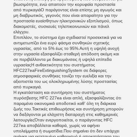
βιωσιμότητα, ενώ απαιτούν την κορυφαία προστασία
από πυρκαγιάΟ παράγοντας είναι επίσης μη αγωγός και
μη διαβρωτικός, γεγονός που είναι απαραίτητο για την
προστασία ευαίσθητων ηλεκτρονικών εξοπλισμού, όπως
διακομιστές, συσκευές τηλεπικοινωνιών και πάνελ
ελέγχου.
Επιπλέον, το σύστημα έχει σχεδιαστεί προσεκτικά για να
αντιμετωπίζει ένα ευρύ φάσμα συνθηκών σχετικής
υγρασίας, από το 5% έως το 95%.Αυτή η υψηλή ανοχή
στην υγρασία εξασφαλίζει σταθερή απόδοση ακόμη και
σε περιβάλλοντα με διακυμάνσεις ή υψηλά επίπεδα
υγρασίαςΗ ανθεκτικότητα του συστήματος
HFC227eaFireExtinguishingSystem σε διάφορες
ατμοσφαιρικές συνθήκες τονίζει την ευελιξία και την
αξιοπιστία του ως ολοκληρωμένης λύσης προστασίας
από πυρκαγιά.
Η εγκατάσταση και συντήρηση του συστήματος
πυρόσβεσης HFC 227ea είναι απλή, εξασφαλίζοντας ότι
παραμένει οικονομικά αποδοτικό καθ' όλη τη διάρκεια
ζωής του.Τακτικές επιθεωρήσεις και συντήρηση μπορούν
να διεξάγονται με ελάχιστη διαταραχή στις καθημερινές
λειτουργίεςΌταν ενεργοποιείται, ο παράγοντας HFC
227ea αποβάλλεται καθαρά, χωρίς να αφήνει
υπολείμματα ή σωματίδια.Που σημαίνει ότι δεν υπάρχει
ανάγκη για εκτεταμένο καθαρισμό ή αποκατάσταση του