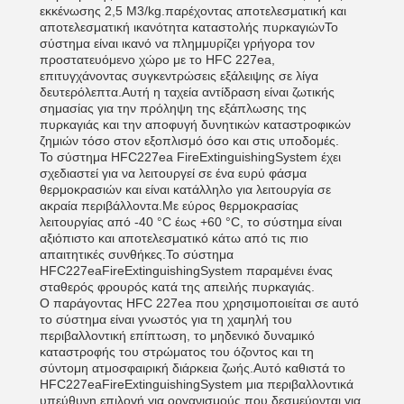
εκκένωσης 2,5 M3/kg.παρέχοντας αποτελεσματική και
αποτελεσματική ικανότητα καταστολής πυρκαγιώνΤο
σύστημα είναι ικανό να πλημμυρίζει γρήγορα τον
προστατευόμενο χώρο με το HFC 227ea,
επιτυγχάνοντας συγκεντρώσεις εξάλειψης σε λίγα
δευτερόλεπτα.Αυτή η ταχεία αντίδραση είναι ζωτικής
σημασίας για την πρόληψη της εξάπλωσης της
πυρκαγιάς και την αποφυγή δυνητικών καταστροφικών
ζημιών τόσο στον εξοπλισμό όσο και στις υποδομές.
Το σύστημα HFC227ea FireExtinguishingSystem έχει
σχεδιαστεί για να λειτουργεί σε ένα ευρύ φάσμα
θερμοκρασιών και είναι κατάλληλο για λειτουργία σε
ακραία περιβάλλοντα.Με εύρος θερμοκρασίας
λειτουργίας από -40 °C έως +60 °C, το σύστημα είναι
αξιόπιστο και αποτελεσματικό κάτω από τις πιο
απαιτητικές συνθήκες.Το σύστημα
HFC227eaFireExtinguishingSystem παραμένει ένας
σταθερός φρουρός κατά της απειλής πυρκαγιάς.
Ο παράγοντας HFC 227ea που χρησιμοποιείται σε αυτό
το σύστημα είναι γνωστός για τη χαμηλή του
περιβαλλοντική επίπτωση, το μηδενικό δυναμικό
καταστροφής του στρώματος του όζοντος και τη
σύντομη ατμοσφαιρική διάρκεια ζωής.Αυτό καθιστά το
HFC227eaFireExtinguishingSystem μια περιβαλλοντικά
υπεύθυνη επιλογή για οργανισμούς που δεσμεύονται για