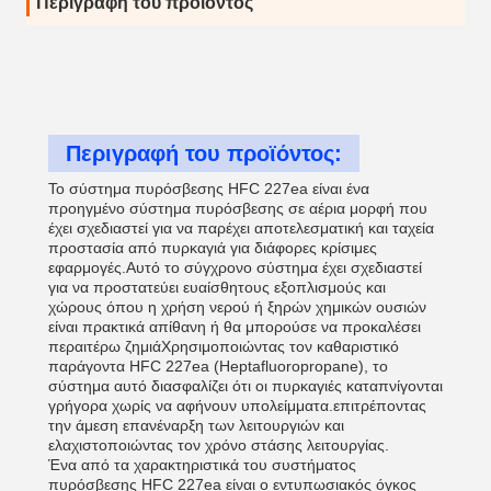
Περιγραφή του προϊόντος
Περιγραφή του προϊόντος:
Το σύστημα πυρόσβεσης HFC 227ea είναι ένα
προηγμένο σύστημα πυρόσβεσης σε αέρια μορφή που
έχει σχεδιαστεί για να παρέχει αποτελεσματική και ταχεία
προστασία από πυρκαγιά για διάφορες κρίσιμες
εφαρμογές.Αυτό το σύγχρονο σύστημα έχει σχεδιαστεί
για να προστατεύει ευαίσθητους εξοπλισμούς και
χώρους όπου η χρήση νερού ή ξηρών χημικών ουσιών
είναι πρακτικά απίθανη ή θα μπορούσε να προκαλέσει
περαιτέρω ζημιάΧρησιμοποιώντας τον καθαριστικό
παράγοντα HFC 227ea (Heptafluoropropane), το
σύστημα αυτό διασφαλίζει ότι οι πυρκαγιές καταπνίγονται
γρήγορα χωρίς να αφήνουν υπολείμματα.επιτρέποντας
την άμεση επανέναρξη των λειτουργιών και
ελαχιστοποιώντας τον χρόνο στάσης λειτουργίας.
Ένα από τα χαρακτηριστικά του συστήματος
πυρόσβεσης HFC 227ea είναι ο εντυπωσιακός όγκος