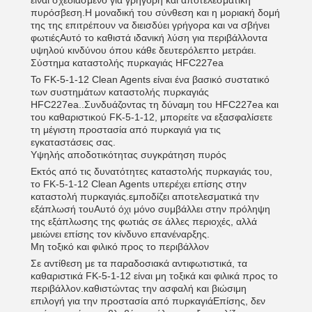
είναι σχεδιασμένο για γρήγορη και αποτελεσματική
πυρόσβεση.Η μοναδική του σύνθεση και η μοριακή δομή
της της επιτρέπουν να διεισδύει γρήγορα και να σβήνει
φωτιέςΑυτό το καθιστά ιδανική λύση για περιβάλλοντα
υψηλού κινδύνου όπου κάθε δευτερόλεπτο μετράει.
Σύστημα καταστολής πυρκαγιάς HFC227ea
Το FK-5-1-12 Clean Agents είναι ένα βασικό συστατικό
των συστημάτων καταστολής πυρκαγιάς
HFC227ea..Συνδυάζοντας τη δύναμη του HFC227ea και
του καθαριστικού FK-5-1-12, μπορείτε να εξασφαλίσετε
τη μέγιστη προστασία από πυρκαγιά για τις
εγκαταστάσεις σας.
Υψηλής αποδοτικότητας συγκράτηση πυρός
Εκτός από τις δυνατότητες καταστολής πυρκαγιάς του,
το FK-5-1-12 Clean Agents υπερέχει επίσης στην
καταστολή πυρκαγιάς.εμποδίζει αποτελεσματικά την
εξάπλωσή τουΑυτό όχι μόνο συμβάλλει στην πρόληψη
της εξάπλωσης της φωτιάς σε άλλες περιοχές, αλλά
μειώνει επίσης τον κίνδυνο επανέναρξης.
Μη τοξικό και φιλικό προς το περιβάλλον
Σε αντίθεση με τα παραδοσιακά αντιφωτιστικά, τα
καθαριστικά FK-5-1-12 είναι μη τοξικά και φιλικά προς το
περιβάλλον.καθιστώντας την ασφαλή και βιώσιμη
επιλογή για την προστασία από πυρκαγιάΕπίσης, δεν