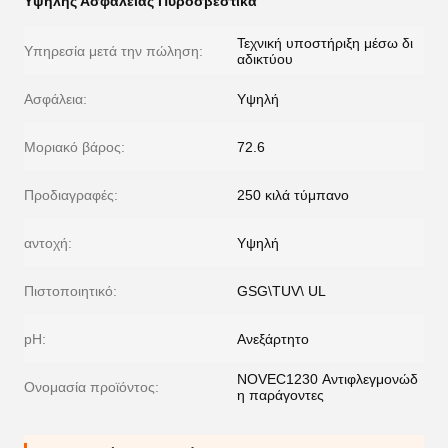
Υψηλής Ασφάλειας Πυροσβεστικά
Τεχνική υποστήριξη μέσω δι
Υπηρεσία μετά την πώληση:
αδικτύου
Ασφάλεια:
Υψηλή
Μοριακό βάρος:
72.6
Προδιαγραφές:
250 κιλά τύμπανο
αντοχή:
Υψηλή
Πιστοποιητικό:
GSG\TUV\ UL
pH:
Ανεξάρτητο
NOVEC1230 Αντιφλεγμονώδ
Ονομασία προϊόντος:
η παράγοντες