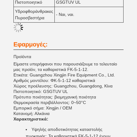
Πιστοποιητικό
GSGTUV UL
Υδροφθοράνθρακες
- Ναι, ναι.
Πυροσβεστήρα
Εφαρμογές:
Προϊόντα
Είμαστε υπερήφανοι που παρουσιάζουμε το τελευταίο
μας προϊόν, τα καθαριστικά FK-5-1-12.
Ετικέτα: Guangzhou Xingjin Fire Equipment Co., Ltd.
Αριθμός μοντέλου: ΦΚ-5-1-12 καθαριστικά
Χώρος προέλευσης: Guangzhou, Guangdong, Κίνα
Πιστοποιητικό: GSGTUV UL
Πρότυπο ποιότητας: βιομηχανική ποιότητα
Θερμοκρασία περιβάλλοντος: 0~50°C
Εμπορικό σήμα: Xingjin / OEM
Κατανομή: Αλκάνια
Χαρακτηριστικά:
Υψηλής αποδοτικότητας καταστολής
πυρκαγιάς: Τα καθαριστικά FK-5-1-12 έχουν