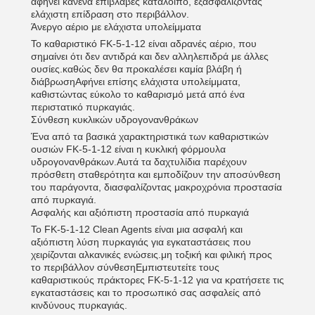
αφήνει κανένα επιβλαβές κατάλοιπο, εξασφαλίζοντας
ελάχιστη επίδραση στο περιβάλλον.
Άνεργο αέριο με ελάχιστα υπολείμματα
Το καθαριστικό FK-5-1-12 είναι αδρανές αέριο, που
σημαίνει ότι δεν αντιδρά και δεν αλληλεπιδρά με άλλες
ουσίες.καθώς δεν θα προκαλέσει καμία βλάβη ή
διάβρωσηΑφήνει επίσης ελάχιστα υπολείμματα,
καθιστώντας εύκολο το καθαρισμό μετά από ένα
περιστατικό πυρκαγιάς.
Σύνθεση κυκλικών υδρογονανθράκων
Ένα από τα βασικά χαρακτηριστικά των καθαριστικών
ουσιών FK-5-1-12 είναι η κυκλική φόρμουλα
υδρογονανθράκων.Αυτά τα δαχτυλίδια παρέχουν
πρόσθετη σταθερότητα και εμποδίζουν την αποσύνθεση
του παράγοντα, διασφαλίζοντας μακροχρόνια προστασία
από πυρκαγιά.
Ασφαλής και αξιόπιστη προστασία από πυρκαγιά
Το FK-5-1-12 Clean Agents είναι μια ασφαλή και
αξιόπιστη λύση πυρκαγιάς για εγκαταστάσεις που
χειρίζονται αλκανικές ενώσεις.μη τοξική και φιλική προς
το περιβάλλον σύνθεσηΕμπιστευτείτε τους
καθαριστικούς πράκτορες FK-5-1-12 για να κρατήσετε τις
εγκαταστάσεις και το προσωπικό σας ασφαλείς από
κινδύνους πυρκαγιάς.