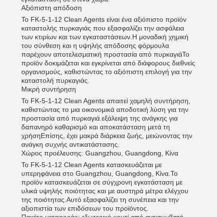
Αξιόπιστη απόδοση
Το FK-5-1-12 Clean Agents είναι ένα αξιόπιστο προϊόν
καταστολής πυρκαγιάς που εξασφαλίζει την ασφάλεια
των κτιρίων και των εγκαταστάσεων.Η μοναδική χημική
του σύνθεση και η υψηλής απόδοσης φόρμουλα
παρέχουν αποτελεσματική προστασία από πυρκαγιάΤο
προϊόν δοκιμάζεται και εγκρίνεται από διάφορους διεθνείς
οργανισμούς, καθιστώντας το αξιόπιστη επιλογή για την
καταστολή πυρκαγιάς.
Μικρή συντήρηση
Το FK-5-1-12 Clean Agents απαιτεί χαμηλή συντήρηση,
καθιστώντας το μια οικονομικά αποδοτική λύση για την
προστασία από πυρκαγιά.εξάλειψη της ανάγκης για
δαπανηρό καθαρισμό και αποκατάσταση μετά τη
χρήσηΕπίσης, έχει μακρά διάρκεια ζωής, μειώνοντας την
ανάγκη συχνής αντικατάστασης.
Χώρος προέλευσης: Guangzhou, Guangdong, Κίνα
Το FK-5-1-12 Clean Agents κατασκευάζεται με
υπερηφάνεια στο Guangzhou, Guangdong, Κίνα.Το
προϊόν κατασκευάζεται σε σύγχρονη εγκατάσταση με
υλικά υψηλής ποιότητας και με αυστηρά μέτρα ελέγχου
της ποιότητας.Αυτό εξασφαλίζει τη συνέπεια και την
αξιοπιστία των επιδόσεων του προϊόντος.