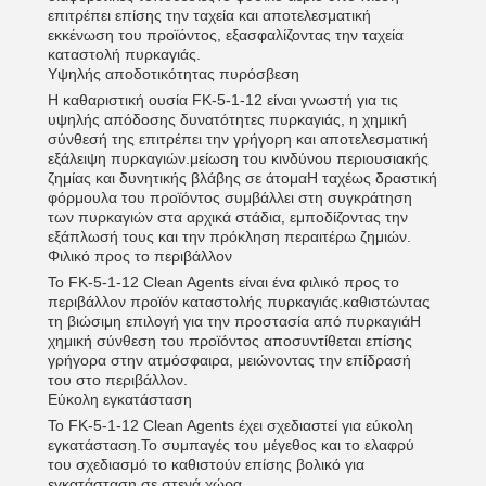
επιτρέπει επίσης την ταχεία και αποτελεσματική
εκκένωση του προϊόντος, εξασφαλίζοντας την ταχεία
καταστολή πυρκαγιάς.
Υψηλής αποδοτικότητας πυρόσβεση
Η καθαριστική ουσία FK-5-1-12 είναι γνωστή για τις
υψηλής απόδοσης δυνατότητες πυρκαγιάς, η χημική
σύνθεσή της επιτρέπει την γρήγορη και αποτελεσματική
εξάλειψη πυρκαγιών.μείωση του κινδύνου περιουσιακής
ζημίας και δυνητικής βλάβης σε άτομαΗ ταχέως δραστική
φόρμουλα του προϊόντος συμβάλλει στη συγκράτηση
των πυρκαγιών στα αρχικά στάδια, εμποδίζοντας την
εξάπλωσή τους και την πρόκληση περαιτέρω ζημιών.
Φιλικό προς το περιβάλλον
Το FK-5-1-12 Clean Agents είναι ένα φιλικό προς το
περιβάλλον προϊόν καταστολής πυρκαγιάς.καθιστώντας
τη βιώσιμη επιλογή για την προστασία από πυρκαγιάΗ
χημική σύνθεση του προϊόντος αποσυντίθεται επίσης
γρήγορα στην ατμόσφαιρα, μειώνοντας την επίδρασή
του στο περιβάλλον.
Εύκολη εγκατάσταση
Το FK-5-1-12 Clean Agents έχει σχεδιαστεί για εύκολη
εγκατάσταση.Το συμπαγές του μέγεθος και το ελαφρύ
του σχεδιασμό το καθιστούν επίσης βολικό για
εγκατάσταση σε στενά χώρα.