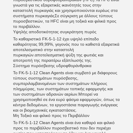
γνωστά για τις εξαιρετικές ικανότητές τους στην
καταστολή πυρκαγιάς και χρησιμοποιούνται ευρέως στα
συστήματα πυρκαγιάςΣε σύγκριση με άλλους τύπους
πυροσβεστικών, τα HFC είναι μη τοξικά και φιλικά προς
το περιβάλλον.
Υψηλής αποδοτικότητας συγκράτηση πυρός
Το καθαριστικό FK-5-1-12 έχει υψηλό επίπεδο
καθαρότητας 99,99%, γεγονός που το καθιστά εξαιρετικά
αποτελεσματικό στην καταστολή
πυρκαγιών.αποτελεσματική ψύξη της φωτιάς και
αποτροπή της περαιτέρω εξάπλωσής της.
Σύστημα πυρόσβεσης υδροφθοράνθρακα
Το FK-5-1-12 Clean Agents είναι συμβατό με διάφορους
τύπους συστημάτων πυρόσβεσης,
συμπεριλαμβανομένων των συστημάτων πλήρους
πλημμύρας, των συστημάτων τοπικής εφαρμογής και
των συστημάτων αδρανών αερίων.Μπορεί να
χρησιμοποιηθεί σε ένα ευρύ φάσμα εφαρμογών, όπως τα
κέντρα δεδομένων, τα εργοστάσια παραγωγής ενέργειας
και οι βιομηχανικές εγκαταστάσεις.
Μη Τοξικό και φιλικό προς το Περιβάλλον
Το FK-5-1-12 Clean Agents είναι ένα καθαρό και φιλικό
προς το περιβάλλον πυροσβεστικό που δεν περιέχει