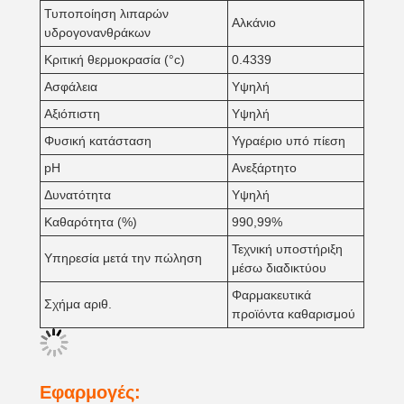
Τυποποίηση λιπαρών
Αλκάνιο
υδρογονανθράκων
Κριτική θερμοκρασία (°c)
0.4339
Ασφάλεια
Υψηλή
Αξιόπιστη
Υψηλή
Φυσική κατάσταση
Υγραέριο υπό πίεση
pH
Ανεξάρτητο
Δυνατότητα
Υψηλή
Καθαρότητα (%)
990,99%
Τεχνική υποστήριξη
Υπηρεσία μετά την πώληση
μέσω διαδικτύου
Φαρμακευτικά
Σχήμα αριθ.
προϊόντα καθαρισμού
Εφαρμογές: