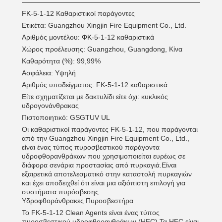
FK-5-1-12 Καθαριστικοί παράγοντες
Ετικέτα: Guangzhou Xingjin Fire Equipment Co., Ltd.
Αριθμός μοντέλου: ΦΚ-5-1-12 καθαριστικά
Χώρος προέλευσης: Guangzhou, Guangdong, Κίνα
Καθαρότητα (%): 99,99%
Ασφάλεια: Υψηλή
Αριθμός υποδείγματος: FK-5-1-12 καθαριστικά
Είτε σχηματίζεται με δακτυλίδι είτε όχι: κυκλικός
υδρογονάνθρακας
Πιστοποιητικό: GSGTUV UL
Οι καθαριστικοί παράγοντες FK-5-1-12, που παράγονται
από την Guangzhou Xingjin Fire Equipment Co., Ltd.,
είναι ένας τύπος πυροσβεστικού παράγοντα
υδροφθορανθράκων που χρησιμοποιείται ευρέως σε
διάφορα σενάρια προστασίας από πυρκαγιά.Είναι
εξαιρετικά αποτελεσματικό στην καταστολή πυρκαγιών
και έχει αποδειχθεί ότι είναι μια αξιόπιστη επιλογή για
συστήματα πυρόσβεσης.
Υδροφθοράνθρακες Πυροσβεστήρα
Το FK-5-1-12 Clean Agents είναι ένας τύπος
πυροσβεστικού υδροφθορανθράκων (HFC).Τα HFC είναι