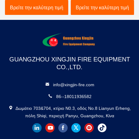
ασφάλεια πυρκαγιάς σε
Καταστολή πυρκαγιάς /
Βρείτε την καλύτερη τιμή
Βρείτε την καλύτερη τιμή
βιομηχανικά περιβάλλοντα
Καταστολή πυρκαγιάς
Ασφάλεια και αξιοπιστία
GUANGZHOU XINGJIN FIRE EQUIPMENT
CO.,LTD.
info@xingjin-fire.com
86--18011936582
Δωμάτιο 703&704, κτίριο N0.3, οδός No.8 Lianyun Erheng,
πόλη Shiqi, περιοχή Panyu, Guangzhou, Κίνα