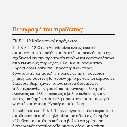
Περιγραφή του προϊόντος:
FK-5-1-12 Καθαριστικοί παράγοντες
Το FK-5-1-12 Clean Agents είναι ένα εξαιρετικά
αποτελεσματικό προϊόν καταστολής πυρκαγιάς που έχει
σχεδιαστεί για την προστασία κτιρίων και εγκαταστάσεων
από κινδύνους πυρκαγιάς.Είναι ένα πυροσβεστικό
υδροφθοράνθρακα που προσφέρει ανώτερες
δυνατότητες καταστολής πυρκαγιάς με τη μοναδική
χημική του σύνθεσηΤο προϊόν χρησιμοποιείται ευρέως σε
διάφορες βιομηχανίες, όπως κέντρα δεδομένων,
τηλεπικοινωνίες, εργοστάσια παραγωγής ηλεκτρικής
ενέργειας και άλλες περιοχές υψηλού κινδύνου, για να
παρέχει καθαρή και ασφαλή προστασία από πυρκαγιά.
Φυσική κατάσταση: Υγραέριο υπό πίεση
Τα καθαριστικά FK-5-1-12 είναι υγροποιημένο αέριο που
αποθηκεύεται υπό υψηλή πίεση σε ειδικά σχεδιασμένα
κύλινδροι.το οποίο το καθιστά βολικό για χρήση σε
διαφορετικές τοποθεσίεςΤο φυσικό αέριο υπό πίεση