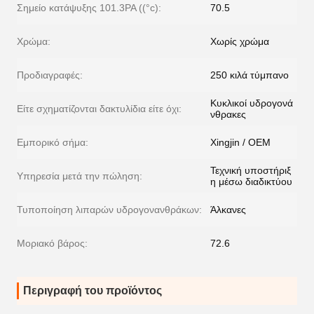
Σημείο κατάψυξης 101.3PA ((°c):
70.5
Χρώμα:
Χωρίς χρώμα
Προδιαγραφές:
250 κιλά τύμπανο
Κυκλικοί υδρογονά
Είτε σχηματίζονται δακτυλίδια είτε όχι:
νθρακες
Εμπορικό σήμα:
Xingjin / OEM
Τεχνική υποστήριξ
Υπηρεσία μετά την πώληση:
η μέσω διαδικτύου
Τυποποίηση λιπαρών υδρογονανθράκων:
Άλκανες
Μοριακό βάρος:
72.6
Περιγραφή του προϊόντος