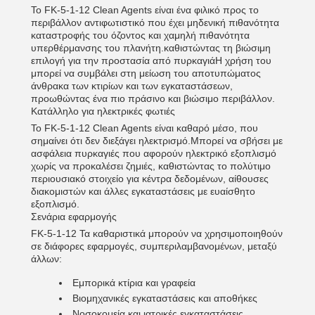
Το FK-5-1-12 Clean Agents είναι ένα φιλικό προς το
περιβάλλον αντιφωτιστικό που έχει μηδενική πιθανότητα
καταστροφής του όζοντος και χαμηλή πιθανότητα
υπερθέρμανσης του πλανήτη.καθιστώντας τη βιώσιμη
επιλογή για την προστασία από πυρκαγιάΗ χρήση του
μπορεί να συμβάλει στη μείωση του αποτυπώματος
άνθρακα των κτιρίων και των εγκαταστάσεων,
προωθώντας ένα πιο πράσινο και βιώσιμο περιβάλλον.
Κατάλληλο για ηλεκτρικές φωτιές
Το FK-5-1-12 Clean Agents είναι καθαρό μέσο, που
σημαίνει ότι δεν διεξάγει ηλεκτρισμό.Μπορεί να σβήσει με
ασφάλεια πυρκαγιές που αφορούν ηλεκτρικό εξοπλισμό
χωρίς να προκαλέσει ζημιές, καθιστώντας το πολύτιμο
περιουσιακό στοιχείο για κέντρα δεδομένων, αίθουσες
διακομιστών και άλλες εγκαταστάσεις με ευαίσθητο
εξοπλισμό.
Σενάρια εφαρμογής
FK-5-1-12 Τα καθαριστικά μπορούν να χρησιμοποιηθούν
σε διάφορες εφαρμογές, συμπεριλαμβανομένων, μεταξύ
άλλων:
Εμπορικά κτίρια και γραφεία
Βιομηχανικές εγκαταστάσεις και αποθήκες
Νοσοκομεία και ιατρικές εγκαταστάσεις