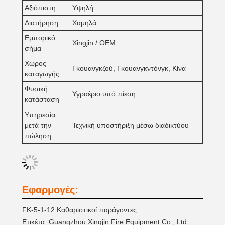
Αξιόπιστη
Υψηλή
Διατήρηση
Χαμηλά
Εμπορικό
Xingjin / OEM
σήμα
Χώρος
Γκουανγκζού, Γκουανγκντόνγκ, Κίνα
καταγωγής
Φυσική
Υγραέριο υπό πίεση
κατάσταση
Υπηρεσία
μετά την
Τεχνική υποστήριξη μέσω διαδικτύου
πώληση
Εφαρμογές:
FK-5-1-12 Καθαριστικοί παράγοντες
Ετικέτα: Guangzhou Xingjin Fire Equipment Co., Ltd.