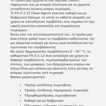
Το προϊόν μας έρχεται σε ένα τύμπανο 250KG,
παρέχοντας σας με επαρκή ποσότητα για να χειριστεί
οποιαδήποτε έκτακτη ανάγκη πυρκαγιάς..
Το FK-5-1-12 Clean Agents είναι ένα καθαρό και μη
διαβρωτικό διάλυμα, το οποίο το καθιστά ασφαλές για
χρήση σε οποιοδήποτε περιβάλλον.που σημαίνει ότι έχει
υψηλή ικανότητα καταστολής και συγκράτησης
πυρκαγιών..
Εκτός από την αποτελεσματικότητά του, το προϊόν μας
είναι επίσης φιλικό προς το περιβάλλον.καθιστώντας την
μια εξαιρετική επιλογή για όσους είναι συνειδητοί για την
προστασία του περιβάλλοντος.
Με εύρος θερμοκρασίας περιβάλλοντος 0 ~ 50 ° C, τα
καθαριστικά FK-5-1-12 είναι κατάλληλα για χρήση σε
διάφορα περιβάλλοντα, συμπεριλαμβανομένων των
σπιτιών, των γραφείων, των βιομηχανικών κτιρίων και
άλλων.Είναι μια ευέλικτη και αξιόπιστη λύση για όλες τις
ανάγκες προστασίας από πυρκαγιά.
Βασικά χαρακτηριστικά:
Υψηλής απόδοσης πυρόσβεση
Υψηλής απόδοσης περιορισμός πυρκαγιάς
Υδροφθοράνθρακες πυροσβεστικά
Καθαρό και μη διαβρωτικό
Πιθανότητα μηδενικής καταστροφής του