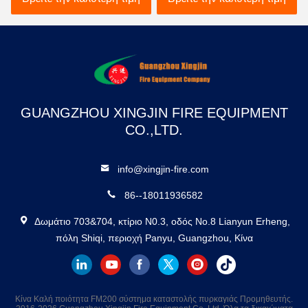
βιομηχανικά περιβάλλοντα
Καταστολή πυρκαγιάς
Ασφάλεια και αξιοπιστία
GUANGZHOU XINGJIN FIRE EQUIPMENT
CO.,LTD.
info@xingjin-fire.com
86--18011936582
Δωμάτιο 703&704, κτίριο N0.3, οδός No.8 Lianyun Erheng,
πόλη Shiqi, περιοχή Panyu, Guangzhou, Κίνα
Κίνα Καλή ποιότητα FM200 σύστημα καταστολής πυρκαγιάς Προμηθευτής.