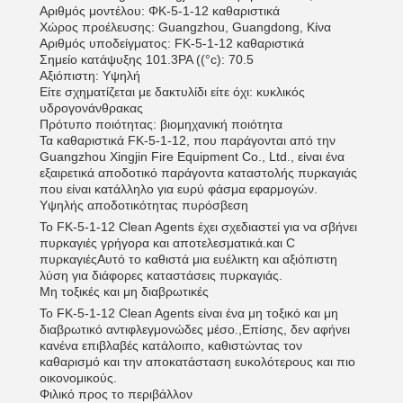
Αριθμός μοντέλου: ΦΚ-5-1-12 καθαριστικά
Χώρος προέλευσης: Guangzhou, Guangdong, Κίνα
Αριθμός υποδείγματος: FK-5-1-12 καθαριστικά
Σημείο κατάψυξης 101.3PA ((°c): 70.5
Αξιόπιστη: Υψηλή
Είτε σχηματίζεται με δακτυλίδι είτε όχι: κυκλικός
υδρογονάνθρακας
Πρότυπο ποιότητας: βιομηχανική ποιότητα
Τα καθαριστικά FK-5-1-12, που παράγονται από την
Guangzhou Xingjin Fire Equipment Co., Ltd., είναι ένα
εξαιρετικά αποδοτικό παράγοντα καταστολής πυρκαγιάς
που είναι κατάλληλο για ευρύ φάσμα εφαρμογών.
Υψηλής αποδοτικότητας πυρόσβεση
Το FK-5-1-12 Clean Agents έχει σχεδιαστεί για να σβήνει
πυρκαγιές γρήγορα και αποτελεσματικά.και C
πυρκαγιέςΑυτό το καθιστά μια ευέλικτη και αξιόπιστη
λύση για διάφορες καταστάσεις πυρκαγιάς.
Μη τοξικές και μη διαβρωτικές
Το FK-5-1-12 Clean Agents είναι ένα μη τοξικό και μη
διαβρωτικό αντιφλεγμονώδες μέσο.,Επίσης, δεν αφήνει
κανένα επιβλαβές κατάλοιπο, καθιστώντας τον
καθαρισμό και την αποκατάσταση ευκολότερους και πιο
οικονομικούς.
Φιλικό προς το περιβάλλον