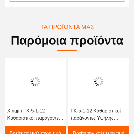
ΤΑ ΠΡΟΪΌΝΤΑ ΜΑΣ
Παρόμοια προϊόντα
Xingjin FK-5-1-12
FK-5-1-12 Καθαριστικοί
Καθαριστικοί παράγοντες
παράγοντες Υψηλής
απαραίτητοι για την
αποτελεσματικότητας
ασφάλεια πυρκαγιάς σε
Καταστολή πυρκαγιάς /
Βρείτε την καλύτερη τιμή
Βρείτε την καλύτερη τιμή