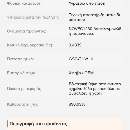
Φυσική κατάσταση:
Υγραέριο υπό πίεση
Τεχνική υποστήριξη μέσω δι
Υπηρεσία μετά την πώληση:
αδικτύου
NOVEC1230 Αντιφλεγμονώδ
Ονομασία προϊόντος:
η παράγοντες
Κριτική θερμοκρασία (°c):
0.4339
Πιστοποιητικό:
GSG\TUV\ UL
Εμπορικό σήμα:
Xingjin / OEM
Εξωτερική θήκη από αντιστο
Πακέτο μεταφοράς:
ιχημένο ξύλο με σακούλα με
φυσαλίδες ή χαρτί
Καθαρότητα (%):
990,99%
Περιγραφή του προϊόντος