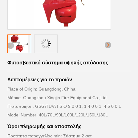
Φυτοσβεστικό σύστημα υψηλής απόδοσης
Λεπτομέρειες για το προϊόν
Place of Origin: Guangdong, China
Μάρκα: Guangzhou Xingjin Fire Equipment Co.,Ltd.
Πιστοποίηση: GSG\TUV\ I S O 9 0 0 1, 1 4 0 0 1, 4 5 0 0 1
Model Number: 40L/70L/90L/100L/120L/150L/180L
Όροι πληρωμής και αποστολής
Ποσότητα παραγγελίας min: Σύστημα 2 σετ