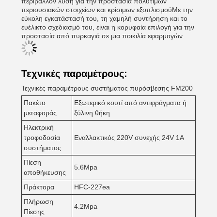
περιβάλλον λύση για την προστασία πολύτιμων
περιουσιακών στοιχείων και κρίσιμων εξοπλισμούΜε την
εύκολη εγκατάστασή του, τη χαμηλή συντήρηση και το
ευέλικτο σχεδιασμό του, είναι η κορυφαία επιλογή για την
προστασία από πυρκαγιά σε μια ποικιλία εφαρμογών.
Τεχνικές παραμέτρους:
Τεχνικές παραμέτρους συστήματος πυρόσβεσης FM200
Πακέτο
Εξωτερικό κουτί από αντιφράγματα ή
μεταφοράς
ξύλινη θήκη
Ηλεκτρική
τροφοδοσία
Εναλλακτικός 220V συνεχής 24V 1A
συστήματος
Πίεση
5.6Mpa
αποθήκευσης
Πράκτορα
HFC-227ea
Πλήρωση
4.2Mpa
Πίεσης