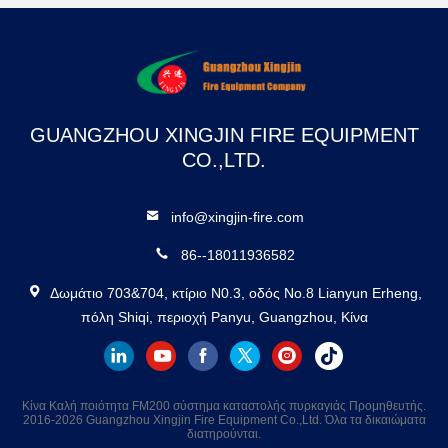
Παραγωγής Ενέργειας
GUANGZHOU XINGJIN FIRE EQUIPMENT
CO.,LTD.
info@xingjin-fire.com
86--18011936582
Δωμάτιο 703&704, κτίριο N0.3, οδός No.8 Lianyun Erheng,
πόλη Shiqi, περιοχή Panyu, Guangzhou, Κίνα
Κίνα Καλή ποιότητα FM200 σύστημα καταστολής πυρκαγιάς Προμηθευτής.
2016-2026 Guangzhou Xingjin Fire Equipment Co.,Ltd. Όλα τα δικαιώματα
διατηρούνται.