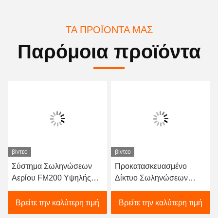
ΤΑ ΠΡΟΪΌΝΤΑ ΜΑΣ
Παρόμοια προϊόντα
βίντεο
βίντεο
Σύστημα Σωληνώσεων
Προκατασκευασμένο
Αερίου FM200 Υψηλής
Δίκτυο Σωληνώσεων
Χωρητικότητας -
Αερίου FM200 - Αξιόπιστο
Επαγγελματικός
Σύστημα Αδρανούς
Βρείτε την καλύτερη τιμή
Βρείτε την καλύτερη τιμή
Εξοπλισμός Πυρόσβεσης
Αερίου για Σταθμούς