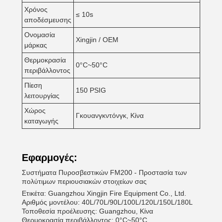
Χρόνος
≤ 10s
αποδέσμευσης
Ονομασία
Xingjin / OEM
μάρκας
Θερμοκρασία
0°C~50°C
περιβάλλοντος
Πίεση
150 PSIG
λειτουργίας
Χώρος
Γκουανγκντόνγκ, Κίνα
καταγωγής
Εφαρμογές:
Συστήματα Πυροσβεστικών FM200 - Προστασία των
πολύτιμων περιουσιακών στοιχείων σας
Ετικέτα: Guangzhou Xingjin Fire Equipment Co., Ltd.
Αριθμός μοντέλου: 40L/70L/90L/100L/120L/150L/180L
Τοποθεσία προέλευσης: Guangzhou, Κίνα
Θερμοκρασία περιβάλλοντος: 0°C~50°C