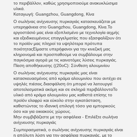
το περιβάλλον, καθώς χρησιμοποιούμε ανακυκλώσιμα
υλικά.
Καταγωγή: Guangzhou, Guangdong, Κίνα
Ο σωλήνας ανίχνευσης πυρκαγιάς κατασκευάζεται με
υπερηφάνεια στο Guangzhou, Guangdong, Κίνα.Το
εργοστάσιό μας είναι εξοπλισμένο με τεχνολογία αιχμής
και εξειδικευμένους επαγγελματίες που εξασφαλίζουν ότι
το προϊόν μας πληροί τα υψηλότερα πρότυπα
ποιότηταςΕίμαστε υπερήφανοι για την κινεζική μας
κληρονομιά και προσπαθούμε να συμβάλουμε στην
παγκόσμια αγορά με τις καινοτόμες λύσεις πυρκαγιάς.
Πίεση αποθήκευσης ((20oC): Σύνθεση αλουμινίου
Ο σωλήνας ανίχνευσης πυρκαγιάς μας είναι
κατασκευασμένος από κράμα αλουμινίου που αντέχει σε
υψηλές πιέσεις.διασφάλιση ότι μπορεί να λειτουργεί
αποτελεσματικά ακόμη και σε σκληρά περιβάλλονταΤο
υλικό από κράμα αλουμινίου μας καθιστά επίσης το
προϊόν ελαφρύ και εύκολο στην εγκατάσταση,
καθιστώντας το ιδανική επιλογή τόσο για εμπορικούς
όσο και για οικιακούς χώρους.
Μην συμβιβάζεστε με την ασφάλεια - Επιλέξτε σωλήνα
ανίχνευσης πυρκαγιάς
Συμπερασματικά, ο σωλήνας ανίχνευσης πυρκαγιάς είναι
η απόλυτη λύση για την ασφάλεια πυρκαγιάς, με το