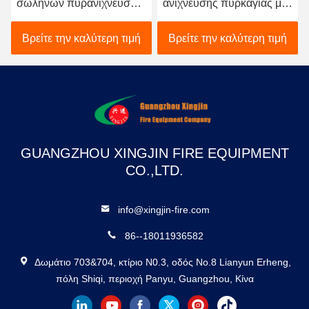
σωλήνων πυρανίχνευσης
ανίχνευσης πυρκαγιάς με
τύπων για το δωμάτιο/το
διοξείδιο του άνθρακα
κέντρο δεδομένων
5.7Mpa Εργασιακή πίεση
Βρείτε την καλύτερη τιμή
Βρείτε την καλύτερη τιμή
κεντρικών υπολογιστών
Υψηλή ποιότητα Φθηνή
τιμή
GUANGZHOU XINGJIN FIRE EQUIPMENT
CO.,LTD.
info@xingjin-fire.com
86--18011936582
Δωμάτιο 703&704, κτίριο N0.3, οδός No.8 Lianyun Erheng,
πόλη Shiqi, περιοχή Panyu, Guangzhou, Κίνα