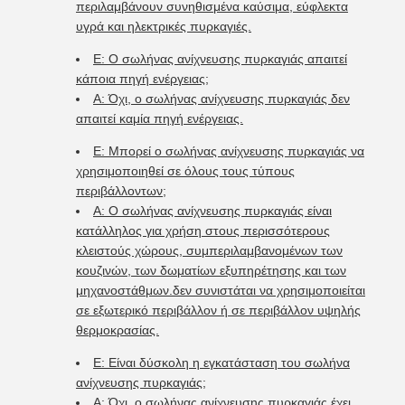
περιλαμβάνουν συνηθισμένα καύσιμα, εύφλεκτα
υγρά και ηλεκτρικές πυρκαγιές.
Ε: Ο σωλήνας ανίχνευσης πυρκαγιάς απαιτεί
κάποια πηγή ενέργειας;
Α: Όχι, ο σωλήνας ανίχνευσης πυρκαγιάς δεν
απαιτεί καμία πηγή ενέργειας.
Ε: Μπορεί ο σωλήνας ανίχνευσης πυρκαγιάς να
χρησιμοποιηθεί σε όλους τους τύπους
περιβάλλοντων;
Α: Ο σωλήνας ανίχνευσης πυρκαγιάς είναι
κατάλληλος για χρήση στους περισσότερους
κλειστούς χώρους, συμπεριλαμβανομένων των
κουζινών, των δωματίων εξυπηρέτησης και των
μηχανοστάθμων.δεν συνιστάται να χρησιμοποιείται
σε εξωτερικό περιβάλλον ή σε περιβάλλον υψηλής
θερμοκρασίας.
Ε: Είναι δύσκολη η εγκατάσταση του σωλήνα
ανίχνευσης πυρκαγιάς;
Α: Όχι, ο σωλήνας ανίχνευσης πυρκαγιάς έχει