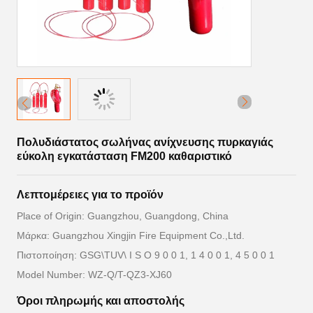
Πολυδιάστατος σωλήνας ανίχνευσης πυρκαγιάς
εύκολη εγκατάσταση FM200 καθαριστικό
Λεπτομέρειες για το προϊόν
Place of Origin: Guangzhou, Guangdong, China
Μάρκα: Guangzhou Xingjin Fire Equipment Co.,Ltd.
Πιστοποίηση: GSG\TUV\ I S O 9 0 0 1, 1 4 0 0 1, 4 5 0 0 1
Model Number: WZ-Q/T-QZ3-XJ60
Όροι πληρωμής και αποστολής