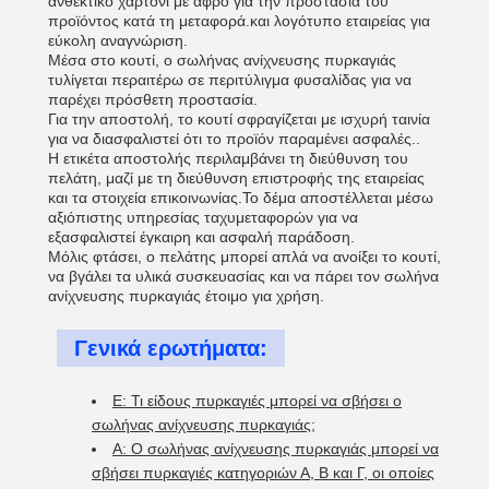
ανθεκτικό χαρτόνι με αφρό για την προστασία του
προϊόντος κατά τη μεταφορά.και λογότυπο εταιρείας για
εύκολη αναγνώριση.
Μέσα στο κουτί, ο σωλήνας ανίχνευσης πυρκαγιάς
τυλίγεται περαιτέρω σε περιτύλιγμα φυσαλίδας για να
παρέχει πρόσθετη προστασία.
Για την αποστολή, το κουτί σφραγίζεται με ισχυρή ταινία
για να διασφαλιστεί ότι το προϊόν παραμένει ασφαλές..
Η ετικέτα αποστολής περιλαμβάνει τη διεύθυνση του
πελάτη, μαζί με τη διεύθυνση επιστροφής της εταιρείας
και τα στοιχεία επικοινωνίας.Το δέμα αποστέλλεται μέσω
αξιόπιστης υπηρεσίας ταχυμεταφορών για να
εξασφαλιστεί έγκαιρη και ασφαλή παράδοση.
Μόλις φτάσει, ο πελάτης μπορεί απλά να ανοίξει το κουτί,
να βγάλει τα υλικά συσκευασίας και να πάρει τον σωλήνα
ανίχνευσης πυρκαγιάς έτοιμο για χρήση.
Γενικά ερωτήματα:
Ε: Τι είδους πυρκαγιές μπορεί να σβήσει ο
σωλήνας ανίχνευσης πυρκαγιάς;
Α: Ο σωλήνας ανίχνευσης πυρκαγιάς μπορεί να
σβήσει πυρκαγιές κατηγοριών Α, Β και Γ, οι οποίες