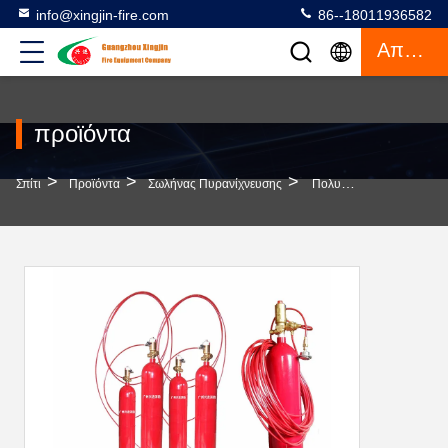
info@xingjin-fire.com
86--18011936582
Απόσπασμα
προϊόντα
>
>
>
Σπίτι
Προϊόντα
Σωλήνας Πυρανίχνευσης
Πολυδιάστατος Σωλήνας Ανίχνευσης Πυρκαγιάς Εύκολη Εγκατάσταση FM200 Καθαριστικό