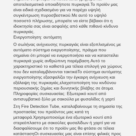
αποτελεσματικά οποιαδήποτε πυρκαγιά.Το προϊόν μας
είναι ειδικά σχεδιασμένο για να παρέχει υψηλή
συγκέντρωση πυροσβεστικού.Με αυτό το υψηλό
ποσοστό πλήρωσης, μπορείτε να είστε βέβαιοι ότι η
ιδιοκτησία σας είναι ασφαλής από κάθε πιθανό κίνδυνο
πυρκαγιάς.
Ενεργοποίηση: αυτόματη
Ο σωλήνας ανίχνευσης πυρκαγιάς είναι εξοπλισμένος με
αυτόματο σύστημα ενεργοποίησης, πράγμα που
σημαίνει ότι μπορεί να ενεργοποιήσει και να καταστείλει
πυρκαγιά χωρίς ανθρώπινη παρέμβαση.Αυτό το
χαρακτηριστικό το καθιστά μια τέλεια επιλογή για χώρους
που δεν καταλαμβάνονται τακτικάΤο σύστημα αυτόματης
ενεργοποίησης εξασφαλίζει την έγκαιρη ανίχνευση και
εξάλειψη της πυρκαγιάς,ελαχιστοποίηση του κινδύνου
περιουσιακής ζημίας και δυνητικής βλάβης σε άτομα.
Πληροφορίες συσκευασίας: Εξωτερικό κουτί από
αντισυμβατικό ξύλο με σακούλα με φυσαλίδες ή χαρτί
Στη Fire Detection Tube, καταλαβαίνουμε τη σημασία της
προστασίας του προϊόντος μας κατά τη
μεταφορά.Χρησιμοποιούμε ένα εξωτερικό κουτί από
στερεόπλαστο με σακούλες φυσαλίδων ή χαρτί για να
διασφαλίσουμε ότι το προϊόν μας θα φτάσει σε τέλεια
κατάστασηΟι συσκευασίες μας είναι επίσης φιλικές προς