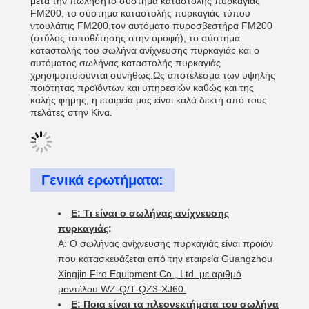
μετά την πώλησηΤο σύστημα καταστολής πυρκαγιάς
FM200, το σύστημα καταστολής πυρκαγιάς τύπου
ντουλάπις FM200,τον αυτόματο πυροσβεστήρα FM200
(στύλος τοποθέτησης στην οροφή), το σύστημα
καταστολής του σωλήνα ανίχνευσης πυρκαγιάς και ο
αυτόματος σωλήνας καταστολής πυρκαγιάς
χρησιμοποιούνται συνήθως.Ως αποτέλεσμα των υψηλής
ποιότητας προϊόντων και υπηρεσιών καθώς και της
καλής φήμης, η εταιρεία μας είναι καλά δεκτή από τους
πελάτες στην Κίνα.
Γενικά ερωτήματα:
Ε: Τι είναι ο σωλήνας ανίχνευσης
πυρκαγιάς;
Α: Ο σωλήνας ανίχνευσης πυρκαγιάς είναι προϊόν
που κατασκευάζεται από την εταιρεία Guangzhou
Xingjin Fire Equipment Co., Ltd. με αριθμό
μοντέλου WZ-Q/T-QZ3-XJ60.
Ε: Ποια είναι τα πλεονεκτήματα του σωλήνα