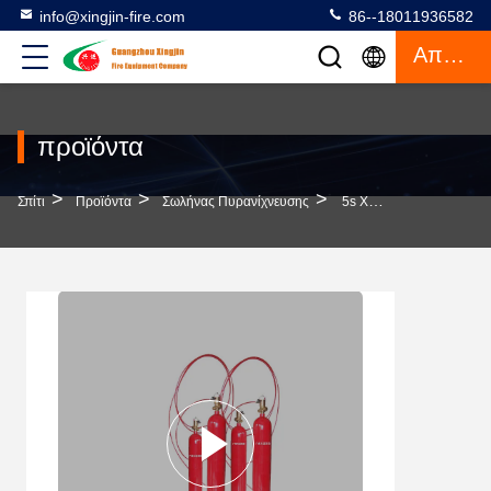
info@xingjin-fire.com
86--18011936582
Απόσπασμα
προϊόντα
>
>
>
Σπίτι
Προϊόντα
Σωλήνας Πυρανίχνευσης
5s Χρόνος Απόκρισης Τύπος Ανίχνευσης Πυρκαγιάς Με Πυροσβεστικό Μέσο FM200