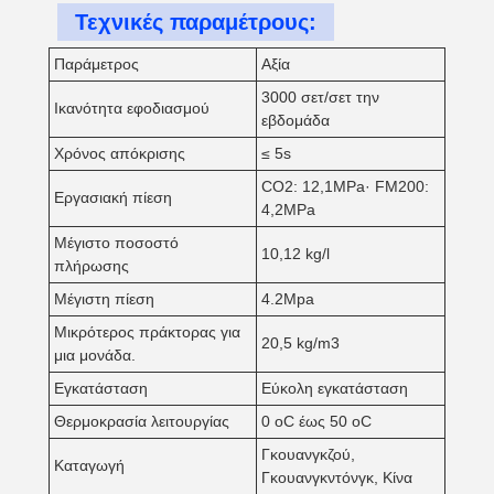
Τεχνικές παραμέτρους:
Παράμετρος
Αξία
3000 σετ/σετ την
Ικανότητα εφοδιασμού
εβδομάδα
Χρόνος απόκρισης
≤ 5s
CO2: 12,1MPa· FM200:
Εργασιακή πίεση
4,2MPa
Μέγιστο ποσοστό
10,12 kg/l
πλήρωσης
Μέγιστη πίεση
4.2Mpa
Μικρότερος πράκτορας για
20,5 kg/m3
μια μονάδα.
Εγκατάσταση
Εύκολη εγκατάσταση
Θερμοκρασία λειτουργίας
0 oC έως 50 oC
Γκουανγκζού,
Καταγωγή
Γκουανγκντόνγκ, Κίνα