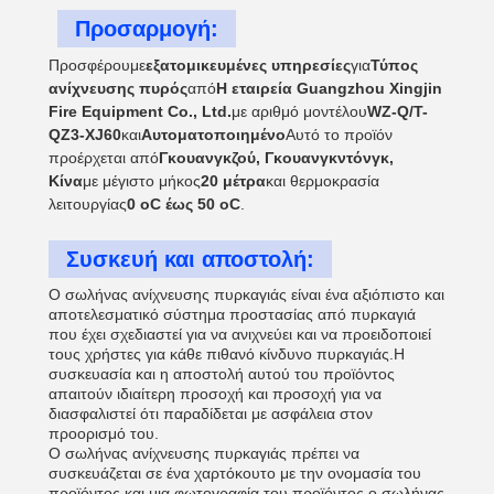
Προσαρμογή:
Προσφέρουμε
εξατομικευμένες υπηρεσίες
για
Τύπος
ανίχνευσης πυρός
από
Η εταιρεία Guangzhou Xingjin
Fire Equipment Co., Ltd.
με αριθμό μοντέλου
WZ-Q/T-
QZ3-XJ60
και
Αυτοματοποιημένο
Αυτό το προϊόν
προέρχεται από
Γκουανγκζού, Γκουανγκντόνγκ,
Κίνα
με μέγιστο μήκος
20 μέτρα
και θερμοκρασία
λειτουργίας
0 oC έως 50 oC
.
Συσκευή και αποστολή:
Ο σωλήνας ανίχνευσης πυρκαγιάς είναι ένα αξιόπιστο και
αποτελεσματικό σύστημα προστασίας από πυρκαγιά
που έχει σχεδιαστεί για να ανιχνεύει και να προειδοποιεί
τους χρήστες για κάθε πιθανό κίνδυνο πυρκαγιάς.Η
συσκευασία και η αποστολή αυτού του προϊόντος
απαιτούν ιδιαίτερη προσοχή και προσοχή για να
διασφαλιστεί ότι παραδίδεται με ασφάλεια στον
προορισμό του.
Ο σωλήνας ανίχνευσης πυρκαγιάς πρέπει να
συσκευάζεται σε ένα χαρτόκουτο με την ονομασία του
προϊόντος και μια φωτογραφία του προϊόντος.ο σωλήνας