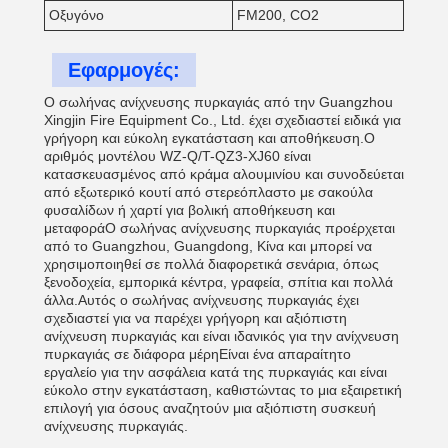
Οξυγόνο
FM200, CO2
Εφαρμογές:
Ο σωλήνας ανίχνευσης πυρκαγιάς από την Guangzhou
Xingjin Fire Equipment Co., Ltd. έχει σχεδιαστεί ειδικά για
γρήγορη και εύκολη εγκατάσταση και αποθήκευση.Ο
αριθμός μοντέλου WZ-Q/T-QZ3-XJ60 είναι
κατασκευασμένος από κράμα αλουμινίου και συνοδεύεται
από εξωτερικό κουτί από στερεόπλαστο με σακούλα
φυσαλίδων ή χαρτί για βολική αποθήκευση και
μεταφοράΟ σωλήνας ανίχνευσης πυρκαγιάς προέρχεται
από το Guangzhou, Guangdong, Κίνα και μπορεί να
χρησιμοποιηθεί σε πολλά διαφορετικά σενάρια, όπως
ξενοδοχεία, εμπορικά κέντρα, γραφεία, σπίτια και πολλά
άλλα.Αυτός ο σωλήνας ανίχνευσης πυρκαγιάς έχει
σχεδιαστεί για να παρέχει γρήγορη και αξιόπιστη
ανίχνευση πυρκαγιάς και είναι ιδανικός για την ανίχνευση
πυρκαγιάς σε διάφορα μέρηΕίναι ένα απαραίτητο
εργαλείο για την ασφάλεια κατά της πυρκαγιάς και είναι
εύκολο στην εγκατάσταση, καθιστώντας το μια εξαιρετική
επιλογή για όσους αναζητούν μια αξιόπιστη συσκευή
ανίχνευσης πυρκαγιάς.