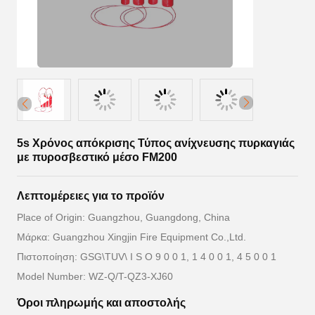
5s Χρόνος απόκρισης Τύπος ανίχνευσης πυρκαγιάς
με πυροσβεστικό μέσο FM200
Λεπτομέρειες για το προϊόν
Place of Origin: Guangzhou, Guangdong, China
Μάρκα: Guangzhou Xingjin Fire Equipment Co.,Ltd.
Πιστοποίηση: GSG\TUV\ I S O 9 0 0 1, 1 4 0 0 1, 4 5 0 0 1
Model Number: WZ-Q/T-QZ3-XJ60
Όροι πληρωμής και αποστολής