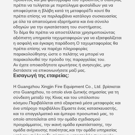
πρέπει να τυλίγεται με περιτύλιγμα φυσαλίδων για να
αποφεύγεται η βλάβη κατά τη μεταφοράΤο κουτί θα
πρέπει επίσης να περιλαμβάνει κατάλογο συσκευασίας
με όλα τα απαιτούμενα εξαρτήματα και ένα σύνολο
οδηγιών για την εγκατάσταση του συστήματος.
Το δέμα θα πρέπει να αποστέλλεται χρησιμοποιώντας
αξιόπιστη υπηρεσία ταχυμεταφορών για να εξασφαλίζεται
η ασφαλή και έγκαιρη παράδοση.Ο ταχυμεταφορέας θα
πρέπει επίσης να παρέχει πληροφορίες
παρακολούθησης ώστε ο πελάτης να μπορεί να
παρακολουθεί την πρόοδο της παραγγελίας του.
Αν έχετε οποιεσδήποτε ερωτήσεις ή ανησυχίες, μην
διστάσετε να επικοινωνήσετε μαζί μας.
Εισαγωγή της εταιρείας:
Η Guangzhou Xingjin Fire Equipment Co., Ltd. βρίσκεται
στο Guangzhou, το οποίο είναι ζωτικής σημασίας για τη
σύνδεση μεταξύ της Κίνας και του υπόλοιπου
κόσμου.Περιβάλλεται από εξαιρετικά μέσα μεταφοράς και
ένα υπέροχο περιβάλλον.Είμαστε ένας κατασκευαστής,
και το επαγγελματικό και έμπειρο προσωπικό μας, το
οποίο αποτελείται από την ομάδα σχεδιασμού
προγράμματος, την ικανή ομάδα εγκατάστασης, την
ομάδα ανίχνευσης ποιότητας,και την ομάδα υπηρεσίας