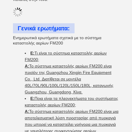
Γενικά ερωτήματα:
Ενημερωτικά ερωτήματα σχετικά με το σύστημα
καταστολής αερίων FM200
Ε:
Τι είναι το σύστημα καταστολής αερίων
FM200;
Α:
Το σύστημα καταστολής αερίων FM200 είναι
προϊόν της Guangzhou Xingjin Fire Equipment
Co., Ltd. Διατίθεται σε μοντέλα
40L/70L/90L/100L/120L/150L/180L, καταγωγής
Guangzhou, Guangdong, Κίνα.
Ε:
Ποια είναι τα πλεονεκτήματα του συστήματος
καταστολής αερίων FM200;
Α:
Το σύστημα καταστολής αερίων FM200 είναι μια
αποτελεσματική λύση προστασίας από πυρκαγιά
που μπορεί να καταστείλει γρήγορα μια πυρκαγιά
με χαμηλότερες συγκεντρώσεις αερίων,