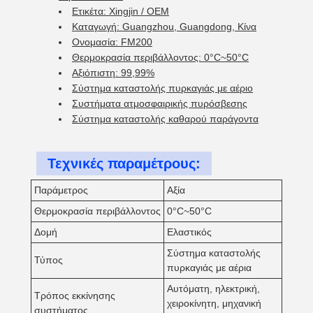
Ετικέτα: Xingjin / OEM
Καταγωγή: Guangzhou, Guangdong, Κίνα
Ονομασία: FM200
Θερμοκρασία περιβάλλοντος: 0°C~50°C
Αξιόπιστη: 99,99%
Σύστημα καταστολής πυρκαγιάς με αέριο
Συστήματα ατμοσφαιρικής πυρόσβεσης
Σύστημα καταστολής καθαρού παράγοντα
Τεχνικές παραμέτρους:
Παράμετρος
Αξία
Θερμοκρασία περιβάλλοντος
0°C~50°C
Δομή
Ελαστικός
Σύστημα καταστολής
Τύπος
πυρκαγιάς με αέρια
Αυτόματη, ηλεκτρική,
Τρόπος εκκίνησης
χειροκίνητη, μηχανική
συστήματος