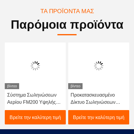
ΤΑ ΠΡΟΪΌΝΤΑ ΜΑΣ
Παρόμοια προϊόντα
βίντεο
βίντεο
Σύστημα Σωληνώσεων
Προκατασκευασμένο
Αερίου FM200 Υψηλής
Δίκτυο Σωληνώσεων
Χωρητικότητας -
Αερίου FM200 - Αξιόπιστο
Επαγγελματικός
Σύστημα Αδρανούς
Βρείτε την καλύτερη τιμή
Βρείτε την καλύτερη τιμή
Εξοπλισμός Πυρόσβεσης
Αερίου για Σταθμούς
Παραγωγής Ενέργειας