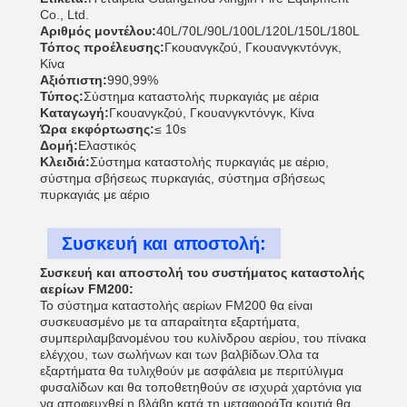
Co., Ltd.
Αριθμός μοντέλου:
40L/70L/90L/100L/120L/150L/180L
Τόπος προέλευσης:
Γκουανγκζού, Γκουανγκντόνγκ,
Κίνα
Αξιόπιστη:
990,99%
Τύπος:
Σύστημα καταστολής πυρκαγιάς με αέρια
Καταγωγή:
Γκουανγκζού, Γκουανγκντόνγκ, Κίνα
Ώρα εκφόρτωσης:
≤ 10s
Δομή:
Ελαστικός
Κλειδιά:
Σύστημα καταστολής πυρκαγιάς με αέριο,
σύστημα σβήσεως πυρκαγιάς, σύστημα σβήσεως
πυρκαγιάς με αέριο
Συσκευή και αποστολή:
Συσκευή και αποστολή του συστήματος καταστολής
αερίων FM200:
Το σύστημα καταστολής αερίων FM200 θα είναι
συσκευασμένο με τα απαραίτητα εξαρτήματα,
συμπεριλαμβανομένου του κυλίνδρου αερίου, του πίνακα
ελέγχου, των σωλήνων και των βαλβίδων.Όλα τα
εξαρτήματα θα τυλιχθούν με ασφάλεια με περιτύλιγμα
φυσαλίδων και θα τοποθετηθούν σε ισχυρά χαρτόνια για
να αποφευχθεί η βλάβη κατά τη μεταφοράΤα κουτιά θα