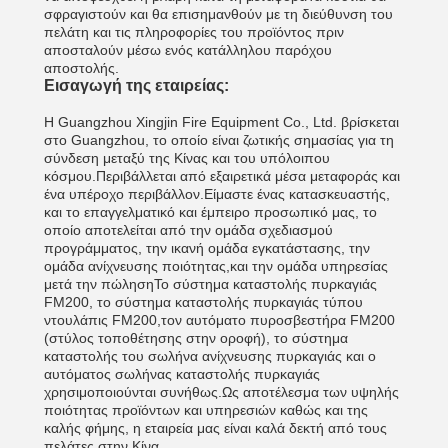
σφραγιστούν και θα επισημανθούν με τη διεύθυνση του
πελάτη και τις πληροφορίες του προϊόντος πριν
αποσταλούν μέσω ενός κατάλληλου παρόχου
αποστολής.
Εισαγωγή της εταιρείας:
Η Guangzhou Xingjin Fire Equipment Co., Ltd. βρίσκεται
στο Guangzhou, το οποίο είναι ζωτικής σημασίας για τη
σύνδεση μεταξύ της Κίνας και του υπόλοιπου
κόσμου.Περιβάλλεται από εξαιρετικά μέσα μεταφοράς και
ένα υπέροχο περιβάλλον.Είμαστε ένας κατασκευαστής,
και το επαγγελματικό και έμπειρο προσωπικό μας, το
οποίο αποτελείται από την ομάδα σχεδιασμού
προγράμματος, την ικανή ομάδα εγκατάστασης, την
ομάδα ανίχνευσης ποιότητας,και την ομάδα υπηρεσίας
μετά την πώλησηΤο σύστημα καταστολής πυρκαγιάς
FM200, το σύστημα καταστολής πυρκαγιάς τύπου
ντουλάπις FM200,τον αυτόματο πυροσβεστήρα FM200
(στύλος τοποθέτησης στην οροφή), το σύστημα
καταστολής του σωλήνα ανίχνευσης πυρκαγιάς και ο
αυτόματος σωλήνας καταστολής πυρκαγιάς
χρησιμοποιούνται συνήθως.Ως αποτέλεσμα των υψηλής
ποιότητας προϊόντων και υπηρεσιών καθώς και της
καλής φήμης, η εταιρεία μας είναι καλά δεκτή από τους
πελάτες στην Κίνα.