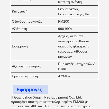
έκτακτη ανάγκη
Γκουανγκζού,
Καταγωγή
Γκουανγκντόνγκ, Κίνα
Οξυγόνο πυρκαγιάς
FM200
Αξιόπιστη
990,99%
Αρχείο, αίθουσα
γεννήτριας, αίθουσα
Εφαρμογή
διανομής ηλεκτρικής
ενέργειας, αίθουσα
μηχανών
Πυρκαγιές κατηγοριών Α,
Αξιολόγηση πυρός
Β και Γ
Εργασιακή πίεση
4.2MPa
Εφαρμογές:
Η Guangzhou Xingjin Fire Equipment Co., Ltd.
προσφέρει σύστημα καταστολής αερίων FM200 με
μοντέλα από 40L έως 180L,που είναι ένα προηγμένο