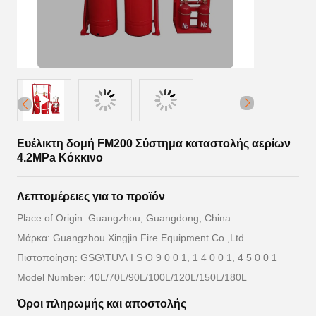
Ευέλικτη δομή FM200 Σύστημα καταστολής αερίων
4.2MPa Κόκκινο
Λεπτομέρειες για το προϊόν
Place of Origin: Guangzhou, Guangdong, China
Μάρκα: Guangzhou Xingjin Fire Equipment Co.,Ltd.
Πιστοποίηση: GSG\TUV\ I S O 9 0 0 1, 1 4 0 0 1, 4 5 0 0 1
Model Number: 40L/70L/90L/100L/120L/150L/180L
Όροι πληρωμής και αποστολής