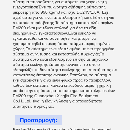
σύστημα πυρόσβεσης για αυτόματη και χειροκίνητη
ενεργοποίησηΈχει πυκνότητα σβήσιμης ρύπανσης
μικρότερη από 950 kg/m3 και ισχύ DC24V/1.6A. Έχει
σχεδιαστεί για να είναι αποτελεσματική και αξιόπιστη για
σκοπούς πυρόσβεσης.Το σύστημα καταστολής αερίων
FM200 είναι μια τέλεια επιλογή για όλα τα είδη
βιομηχανικών εγκαταστάσεων.Είναι εύκολο να
εγκατασταθεί και να συντηρηθεί και μπορεί να
χρησιμοποιηθεί σε μέρη όπου υπάρχει περιορισμένος
χώρος.Το σύστημα είναι εξοπλισμένο με ένα προηγμένο
σύστημα ανίχνευσης και καταστολής πυρκαγιάςΤο
σύστημα αυτό είναι εξοπλισμένο επίσης με μηχανικό
σύστημα εκκίνησης έκτακτης ανάγκης, το οποίο
εξασφαλίζει τη δυνατότητα εκκίνησης του συστήματος σε
καταστάσεις έκτακτης ανάγκης.Επιπλέον, το σύστημα
έχει σχεδιαστεί για να είναι φιλικό προς το περιβάλλον,
καθώς δεν εκπέμπει κανένα επικίνδυνο αέριο ή χημική
ουσία στην ατμόσφαιρα.το σύστημα καταστολής αερίων
FM200 της Guangzhou Xingjin Fire Equipment
Co.Η.,Ltd. είναι η ιδανική λύση για οποιεσδήποτε
απαιτήσεις πυρκαγιάς.
Προσαρμογή:
Ετικέτα:
Η εταιρεία Guangzhou Xingjin Fire Equipment