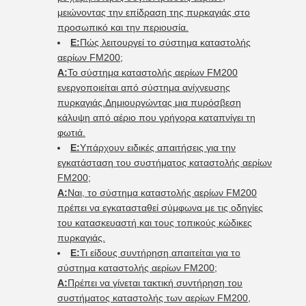
μειώνοντας την επίδραση της πυρκαγιάς στο
προσωπικό και την περιουσία.
Ε:
Πώς λειτουργεί το σύστημα καταστολής
αερίων FM200;
Α:
Το σύστημα καταστολής αερίων FM200
ενεργοποιείται από σύστημα ανίχνευσης
πυρκαγιάς.Δημιουργώντας μια πυρόσβεση
κάλυψη από αέριο που γρήγορα καταπνίγει τη
φωτιά.
Ε:
Υπάρχουν ειδικές απαιτήσεις για την
εγκατάσταση του συστήματος καταστολής αερίων
FM200;
Α:
Ναι, το σύστημα καταστολής αερίων FM200
πρέπει να εγκατασταθεί σύμφωνα με τις οδηγίες
του κατασκευαστή και τους τοπικούς κώδικες
πυρκαγιάς.
Ε:
Τι είδους συντήρηση απαιτείται για το
σύστημα καταστολής αερίων FM200;
Α:
Πρέπει να γίνεται τακτική συντήρηση του
συστήματος καταστολής των αερίων FM200,