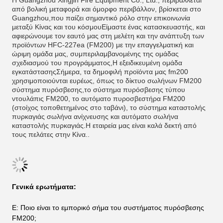
Η Guangzhou Xingjin Fire Equipment Co., Ltd., περιβάλλεται
από βολική μεταφορά και όμορφο περιβάλλον, βρίσκεται στο
Guangzhou,που παίζει σημαντικό ρόλο στην επικοινωνία
μεταξύ Κίνας και του κόσμουΕίμαστε ένας κατασκευαστής, και
αφιερώνουμε τον εαυτό μας στη μελέτη και την ανάπτυξη των
προϊόντων HFC-227ea (FM200) με την επαγγελματική και
ώριμη ομάδα μας, συμπεριλαμβανομένης της ομάδας
σχεδιασμού του προγράμματος,Η εξειδικευμένη ομάδα
εγκατάστασηςΣήμερα, τα δημοφιλή προϊόντα μας fm200
χρησιμοποιούνται ευρέως, όπως το δίκτυο σωλήνων FM200
σύστημα πυρόσβεσης,το σύστημα πυρόσβεσης τύπου
ντουλάπις FM200, το αυτόματο πυροσβεστήρα FM200
(στοίχος τοποθετημένος στο ταβάνι), το σύστημα καταστολής
πυρκαγιάς σωλήνα ανίχνευσης και αυτόματο σωλήνα
καταστολής πυρκαγιάς.Η εταιρεία μας είναι καλά δεκτή από
τους πελάτες στην Κίνα..
Γενικά ερωτήματα:
Ε: Ποιο είναι το εμπορικό σήμα του συστήματος πυρόσβεσης
FM200;