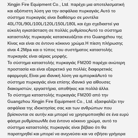
Xingjin Fire Equipment Co., Ltd. παρέχει μια αποτελεσματική
και αξιόπιστη λύση για την ασφάλεια πυρκαγιάς.Αυτό το
σύστημα πυρκαγιάς είναι διαθέσιμο σε μοντέλα
40L/70L/90L/100L/120L/150L/180L και έχει σχεδιαστεί για
εύκολη εγκατάσταση σε πολλές ρυθμίσειςΑυτό το σύστημα
καταστολής πυρκαγιάς κατασκευάζεται στο Guangzhou της
Κίνας και είναι σε έντονο κόκκινο χρώμα.Η πίεση πλήρωσης
είναι 4.2Mpa και ο τύπος του συστήματος καταστολής
πυρκαγιάς είναι αέριας μορφής.
Το σύστημα καταστολής πυρκαγιάς FM200 παρέχει ανώτερη
προστασία και είναι εξαιρετικό για πολλές διαφορετικές
εφαρμογές.Είναι μια ιδανική λύση για εμπορικάΑυτό το
σύστημα πυρκαγιάς είναι επίσης ιδανικό για αίθουσες
διακομιστών, εργαστήρια, αποθήκες και πολλά άλλα.
Το σύστημα καταστολής πυρκαγιάς FM200 από την
Guangzhou Xingjin Fire Equipment Co., Ltd. εξασφαλίζει την
ασφάλεια της ιδιοκτησίας σας και των ανθρώπων που
βρίσκονται σε αυτήν.και μπορεί να χρησιμοποιηθεί σε ένα ευρύ
φάσμα ρυθμίσεωνΜε ένα έντονο κόκκινο χρώμα, αυτό το
σύστημα καταστολής πυρκαγιάς είναι βέβαιο ότι θα
παρατηρηθεί και μπορεί να ανιχνεύσει και να σβήσει γρήγορα