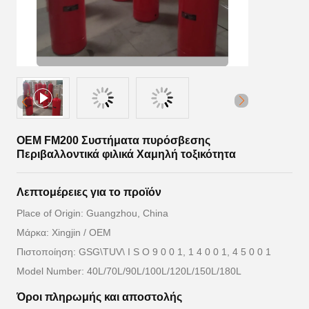
OEM FM200 Συστήματα πυρόσβεσης
Περιβαλλοντικά φιλικά Χαμηλή τοξικότητα
Λεπτομέρειες για το προϊόν
Place of Origin: Guangzhou, China
Μάρκα: Xingjin / OEM
Πιστοποίηση: GSG\TUV\ I S O 9 0 0 1, 1 4 0 0 1, 4 5 0 0 1
Model Number: 40L/70L/90L/100L/120L/150L/180L
Όροι πληρωμής και αποστολής