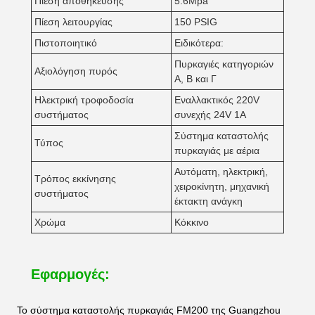
Πίεση αποθήκευσης
5.6Mpa
Πίεση λειτουργίας
150 PSIG
Πιστοποιητικό
Ειδικότερα:
Πυρκαγιές κατηγοριών
Αξιολόγηση πυρός
Α, Β και Γ
Ηλεκτρική τροφοδοσία
Εναλλακτικός 220V
συστήματος
συνεχής 24V 1A
Σύστημα καταστολής
Τύπος
πυρκαγιάς με αέρια
Αυτόματη, ηλεκτρική,
Τρόπος εκκίνησης
χειροκίνητη, μηχανική
συστήματος
έκτακτη ανάγκη
Χρώμα
Κόκκινο
Εφαρμογές:
Το σύστημα καταστολής πυρκαγιάς FM200 της Guangzhou