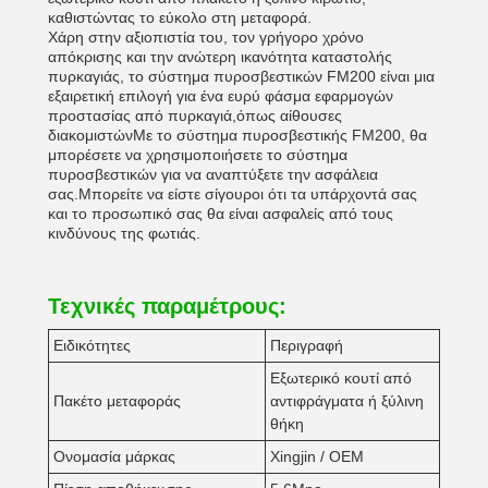
καθιστώντας το εύκολο στη μεταφορά.
Χάρη στην αξιοπιστία του, τον γρήγορο χρόνο
απόκρισης και την ανώτερη ικανότητα καταστολής
πυρκαγιάς, το σύστημα πυροσβεστικών FM200 είναι μια
εξαιρετική επιλογή για ένα ευρύ φάσμα εφαρμογών
προστασίας από πυρκαγιά,όπως αίθουσες
διακομιστώνΜε το σύστημα πυροσβεστικής FM200, θα
μπορέσετε να χρησιμοποιήσετε το σύστημα
πυροσβεστικών για να αναπτύξετε την ασφάλεια
σας.Μπορείτε να είστε σίγουροι ότι τα υπάρχοντά σας
και το προσωπικό σας θα είναι ασφαλείς από τους
κινδύνους της φωτιάς.
Τεχνικές παραμέτρους:
Ειδικότητες
Περιγραφή
Εξωτερικό κουτί από
Πακέτο μεταφοράς
αντιφράγματα ή ξύλινη
θήκη
Ονομασία μάρκας
Xingjin / OEM