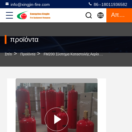
info@xingjin-fire.com
86--18011936582
Απόσπασμα
προϊόντα
>
>
>
Σπίτι
Προϊόντα
FM200 Σύστημα Καταστολής Αερίου
OEM FM200 Συ