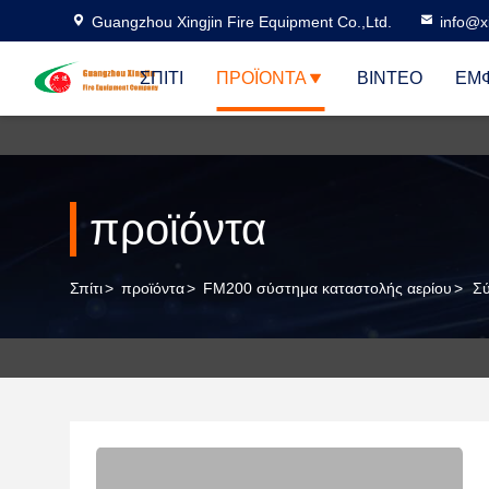
Guangzhou Xingjin Fire Equipment Co.,Ltd.
info@xi
ΣΠΊΤΙ
ΠΡΟΪΌΝΤΑ
ΒΊΝΤΕΟ
ΕΜΦ
προϊόντα
Σπίτι
>
προϊόντα
>
FM200 σύστημα καταστολής αερίου
>
Σ