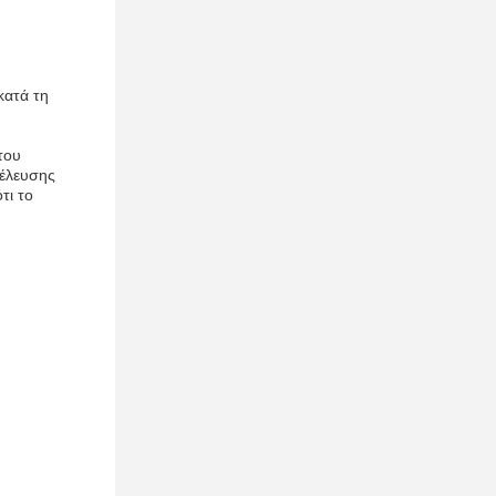
κατά τη
του
οέλευσης
τι το