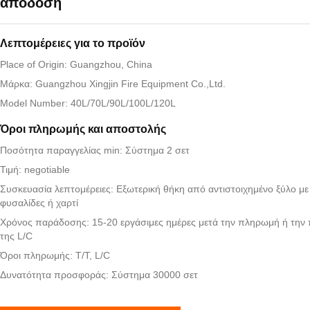
απόδοση
Λεπτομέρειες για το προϊόν
Place of Origin: Guangzhou, China
Μάρκα: Guangzhou Xingjin Fire Equipment Co.,Ltd.
Model Number: 40L/70L/90L/100L/120L
Όροι πληρωμής και αποστολής
Ποσότητα παραγγελίας min: Σύστημα 2 σετ
Τιμή: negotiable
Συσκευασία λεπτομέρειες: Εξωτερική θήκη από αντιστοιχημένο ξύλο μ
φυσαλίδες ή χαρτί
Χρόνος παράδοσης: 15-20 εργάσιμες ημέρες μετά την πληρωμή ή την
της L/C
Όροι πληρωμής: T/T, L/C
Δυνατότητα προσφοράς: Σύστημα 30000 σετ