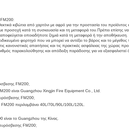
 FM200:
τικά κιβώτια από χαρτόνι με αφρό για την προστασία του προϊόντος 
 με προσοχή κατά τη συσκευασία και τη μεταφορά του.Πρέπει επίσης να
α αποφεύγεται οποιαδήποτε ζημιά κατά τη μεταφορά ή την αποθήκευση.
δικευμένο φορτηγό που να μπορεί να αντέξει το βάρος και το μέγεθος 
ς κανονιστικές απαιτήσεις και τις πρακτικές ασφάλειας της χώρας πρ
ριθμός παρακολούθησης και απόδειξη παράδοσης για να εξασφαλιστεί ό
ρόσβεσης FM200;
00 είναι Guangzhou Xingjin Fire Equipment Co., Ltd.
 πυρόσβεσης FM200;
 FM200 περιλαμβάνει 40L/70L/90L/100L/120L.
είναι το Guangzhou της Κίνας.
α πυρόσβεσης FM200;