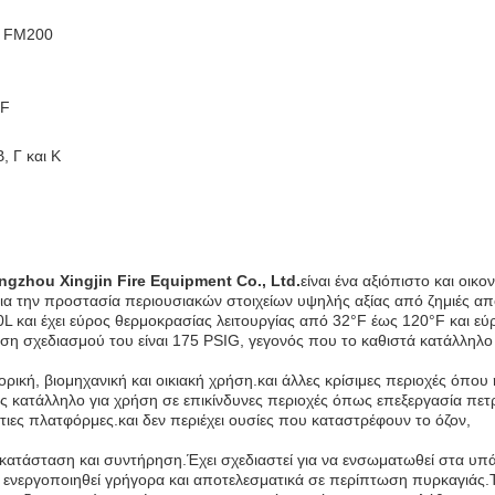
ς FM200
°F
, Γ και Κ
ngzhou Xingjin Fire Equipment Co., Ltd.
είναι ένα αξιόπιστο και οικο
ια την προστασία περιουσιακών στοιχείων υψηλής αξίας από ζημιές α
L και έχει εύρος θερμοκρασίας λειτουργίας από 32°F έως 120°F και εύ
η σχεδιασμού του είναι 175 PSIG, γεγονός που το καθιστά κατάλληλο 
ική, βιομηχανική και οικιακή χρήση.και άλλες κρίσιμες περιοχές όπου 
ς κατάλληλο για χρήση σε επικίνδυνες περιοχές όπως επεξεργασία πετ
κτιες πλατφόρμες.και δεν περιέχει ουσίες που καταστρέφουν το όζον,
κατάσταση και συντήρηση.Έχει σχεδιαστεί για να ενσωματωθεί στα υπ
 ενεργοποιηθεί γρήγορα και αποτελεσματικά σε περίπτωση πυρκαγιάς.