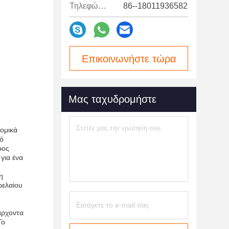
Τηλεφώνημα:
86--18011936582
Επικοινωνήστε τώρα
Μας ταχυδρομήστε
νομικά
πό
ρος
για ένα
η
ρελαίου
άρχοντα
Το