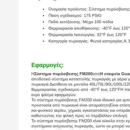
Ονομασία προϊόντος: Σύστημα πυρόσβεση
Πίεση σχεδιασμού: 175 PSIG
Πεδίο εκτόξευσης: Μέχρι 100 πόδια
Θερμοκρασία αποθήκευσης: -40°F έως 120
Θερμοκρασία λειτουργίας: 32°F έως 120°F
Κατηγορία πυρκαγιάς: Φωτιά κατηγορίας Α, Β
Εφαρμογές:
Η
Σύστημα πυρόσβεσης FM200
από
Η εταιρεία Gua
αποδοτικό σύστημα καταστολής πυρκαγιάς με αέρια γ
πυρκαγιά.Διατίθεται σε μοντέλα 40L/70L/90L/100L/120
θερμοκρασίας σχεδιασμού από -40°F έως 120°FΗ πίεσ
ευρύ φάσμα εφαρμογών.
Το σύστημα πυρόσβεσης FM200 είναι ιδανικό για εμπορ
προστασία από πυρκαγιά είναι απαραίτητηΕίναι επίση
και φυσικού αερίου, χημικές εγκαταστάσεις και υπερά
καθιστώντας την φιλική προς το περιβάλλον επιλογή.
Το σύστημα πυρόσβεσης FM200 είναι εύκολο στην εγ
συστήματα ανίχνευσης πυρκαγιάς, ώστε να μπορεί να