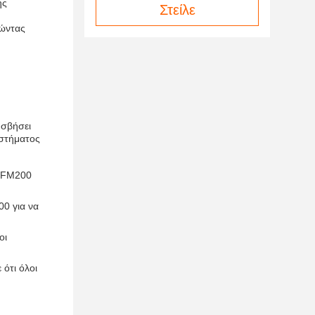
ης
Στείλε
τώντας
 σβήσει
υστήματος
ς FM200
0 για να
οι
ότι όλοι