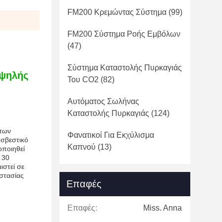
FM200 Κρεμώντας Σύστημα
(99)
FM200 Σύστημα Ροής Εμβόλων
(47)
Σύστημα Καταστολής Πυρκαγιάς
υψηλής
Του CO2
(82)
Αυτόματος Σωλήνας
Καταστολής Πυρκαγιάς
(124)
 των
Φανατικοί Για Εκχύλισμα
οσβεστικό
Καπνού
(13)
οποιηθεί
 30
ιστεί σε
οστασίας
Επαφές
Επαφές:
Miss. Anna