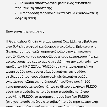
Τα κουτιά αποστέλλονται μέσω ενός αξιόπιστου
προμηθευτή αποστολής.
Η παράδοση παρακολουθείται για να εξασφαλιστεί η
ασφαλή άφιξη.
Εισαγωγή της εταιρείας
Η Guangzhou Xingjin Fire Equipment Co., Ltd., περιβάλλεται
από βολική μεταφορά και όμορφο περιβάλλον, βρίσκεται στο
Guangzhou,που παίζει σημαντικό ρόλο στην επικοινωνία
μεταξύ Κίνας και του κόσμουΕίμαστε ένας κατασκευαστής, και
αφιερώνουμε τον εαυτό μας στη μελέτη και την ανάπτυξη των
προϊόντων HFC-227ea (FM200) με την επαγγελματική και
ώριμη ομάδα μας, συμπεριλαμβανομένης της ομάδας
σχεδιασμού του προγράμματος,Η εξειδικευμένη ομάδα
εγκατάστασηςΣήμερα, τα δημοφιλή προϊόντα μας fm200
χρησιμοποιούνται ευρέως, όπως το δίκτυο σωλήνων FM200
σύστημα πυρόσβεσης,το σύστημα πυρόσβεσης τύπου
ντουλάπις FM200, το αυτόματο πυροσβεστήρα FM200
(στοίχος τοποθετημένος στο ταβάνι), το σύστημα καταστολής
πυρκαγιάς σωλήνα ανίχνευσης και αυτόματο σωλήνα