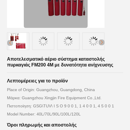
Αποτελεσματικό αέριο σύστημα καταστολής
πυρκαγιάς FM200 4M με δυνατότητα ανίχνευσης
Λεπτομέρειες για το προϊόν
Place of Origin: Guangzhou, Guangdong, China
Μάρκα: Guangzhou Xingjin Fire Equipment Co.,Ltd.
Πιστοποίηση: GSG\TUV\ I S O 9 0 0 1, 1 4 0 0 1, 4 5 0 0 1
Model Number: 40L/70L/90L/100L/120L
Όροι πληρωμής και αποστολής