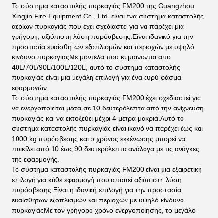
Το σύστημα καταστολής πυρκαγιάς FM200 της Guangzhou
Xingjin Fire Equipment Co., Ltd. είναι ένα σύστημα καταστολής
αερίων πυρκαγιάς που έχει σχεδιαστεί για να παρέχει μια
γρήγορη, αξιόπιστη λύση πυρόσβεσης.Είναι ιδανικό για την
προστασία ευαίσθητων εξοπλισμών και περιοχών με υψηλό
κίνδυνο πυρκαγιάςΜε μοντέλα που κυμαίνονται από
40L/70L/90L/100L/120L, αυτό το σύστημα καταστολής
πυρκαγιάς είναι μια μεγάλη επιλογή για ένα ευρύ φάσμα
εφαρμογών.
Το σύστημα καταστολής πυρκαγιάς FM200 έχει σχεδιαστεί για
να ενεργοποιείται μέσα σε 10 δευτερόλεπτα από την ανίχνευση
πυρκαγιάς και να εκτοξεύει μέχρι 4 μέτρα μακριά.Αυτό το
σύστημα καταστολής πυρκαγιάς είναι ικανό να παρέχει έως και
1000 kg πυρόσβεσης και ο χρόνος εκκένωσης μπορεί να
ποικίλει από 10 έως 90 δευτερόλεπτα ανάλογα με τις ανάγκες
της εφαρμογής.
Το σύστημα καταστολής πυρκαγιάς FM200 είναι μια εξαιρετική
επιλογή για κάθε εφαρμογή που απαιτεί αξιόπιστη λύση
πυρόσβεσης.Είναι η ιδανική επιλογή για την προστασία
ευαίσθητων εξοπλισμών και περιοχών με υψηλό κίνδυνο
πυρκαγιάςΜε τον γρήγορο χρόνο ενεργοποίησης, το μεγάλο