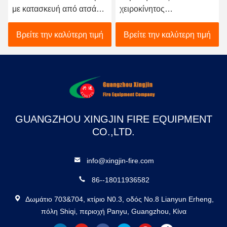
με κατασκευή από ατσάλι
χειροκίνητος
χωρίς συγκόλληση για την
πυροσβεστήρας FM200
καταστολή πυρκαγιάς με
με 4KG όγκο πλήρωσης
Βρείτε την καλύτερη τιμή
Βρείτε την καλύτερη τιμή
γρήγορη εκτόξευση
και ≤10s χρόνο
εκκένωσης για ταχεία
καταστολή πυρκαγιάς με
καθαρό παράγοντα
GUANGZHOU XINGJIN FIRE EQUIPMENT
CO.,LTD.
info@xingjin-fire.com
86--18011936582
Δωμάτιο 703&704, κτίριο N0.3, οδός No.8 Lianyun Erheng,
πόλη Shiqi, περιοχή Panyu, Guangzhou, Κίνα