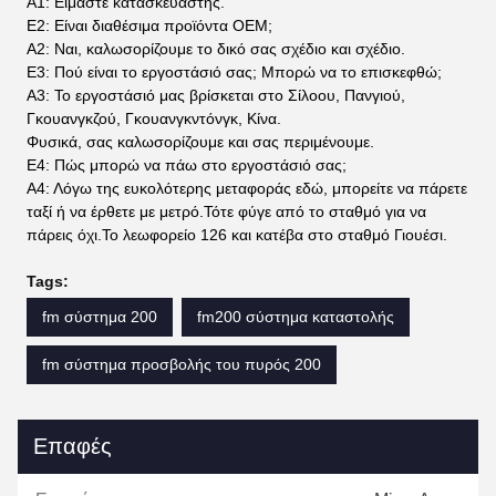
Α1: Είμαστε κατασκευαστής.
Ε2: Είναι διαθέσιμα προϊόντα OEM;
Α2: Ναι, καλωσορίζουμε το δικό σας σχέδιο και σχέδιο.
Ε3: Πού είναι το εργοστάσιό σας; Μπορώ να το επισκεφθώ;
Α3: Το εργοστάσιό μας βρίσκεται στο Σίλοου, Πανγιού,
Γκουανγκζού, Γκουανγκντόνγκ, Κίνα.
Φυσικά, σας καλωσορίζουμε και σας περιμένουμε.
Ε4: Πώς μπορώ να πάω στο εργοστάσιό σας;
Α4: Λόγω της ευκολότερης μεταφοράς εδώ, μπορείτε να πάρετε
ταξί ή να έρθετε με μετρό.Τότε φύγε από το σταθμό για να
πάρεις όχι.Το λεωφορείο 126 και κατέβα στο σταθμό Γιουέσι.
Tags:
fm σύστημα 200
fm200 σύστημα καταστολής
fm σύστημα προσβολής του πυρός 200
Επαφές