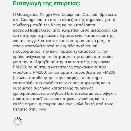
Εισαγωγή της εταιρείας:
Η Guangzhou Xingjin Fire Equipment Co., Ltd. βρίσκεται
στο Guangzhou, το οποίο είναι ζωτικής σημασίας για τη
σύνδεση μεταξύ της Κίνας και του υπόλοιπου
κόσμου.Περιβάλλεται από εξαιρετικά μέσα μεταφοράς και
ένα υπέροχο περιβάλλον.Είμαστε ένας κατασκευαστής,
και το επαγγελματικό και έμπειρο προσωπικό μας, το
οποίο αποτελείται από την ομάδα σχεδιασμού
προγράμματος, την ικανή ομάδα εγκατάστασης, την
ομάδα ανίχνευσης ποιότητας,και την ομάδα υπηρεσίας
μετά την πώλησηΤο σύστημα καταστολής πυρκαγιάς
FM200, το σύστημα καταστολής πυρκαγιάς τύπου
ντουλάπις FM200,τον αυτόματο πυροσβεστήρα FM200
(στύλος τοποθέτησης στην οροφή), το σύστημα
καταστολής του σωλήνα ανίχνευσης πυρκαγιάς και ο
αυτόματος σωλήνας καταστολής πυρκαγιάς
χρησιμοποιούνται συνήθως.Ως αποτέλεσμα των υψηλής
ποιότητας προϊόντων και υπηρεσιών καθώς και της
καλής φήμης, η εταιρεία μας είναι καλά δεκτή από τους
πελάτες στην Κίνα.