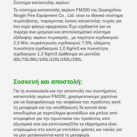
Σύστημα καταστολής αερίων:
Το σύστημα καταστολής αερίων FM200 της Guangzhou
Xingjin Fire Equipment Co., Ltd. είναι το ιδανικό σύστημα
πυρόσβεσης, παρέχοντας λύσεις καταστολής πυρός για
ένα ευρύ φάσμα εφαρμογών.Έχει σχεδιαστεί για να
παρέχει ένα γρήγορο και αποτελεσματικό σύστημα
εξάλειψης αερίων πυρκαγιάς., με ταχύτητα σχεδιασμού
2,5 M/s, συγκέντρωση σχεδιασμού 7,0%, ελάχιστη
πυκνότητα σχεδιασμού 1,0 Kg/m3 και πυκνότητα
σχεδιασμού 1,2 Kg/m3 Διαθέσιμα σε μοντέλα
40L/70L/90L/100L/120L/150L/180L.
Συσκευή και αποστολή:
Για τη συσκευασία και την αποστολή του συστήματος
καταστολής αερίων FM200, χρησιμοποιούμε χαρτόνια
για να διασφαλίσουμε την ασφάλεια του προϊόντος κατά
τη μεταφορά και την αποθήκευση.Τα κουτιά είναι
επενδυμένα με περιτύλιγμα φυσαλίδων και μπλοκ από
στυροφόνο για την προστασία του προϊόντος από
εξωτερικά σοκ και επιπτώσειςΌλα τα εξαρτήματα είναι
στερεωμένα στο κουτί με επιπλέον ιμάντες και ταινίες για
να μην μετακινούνται κατά τη μεταφορά.