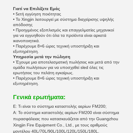
Γιατί να Επιλέξετε Εμάς
• 5ετή εγγύηση ποιότητας
• Το Xingjin λειτουργεί με σύστημα διαχείρισης υψηλής
απόδοσης
• Προηγμένος εξοπλισμός και επαγγελματίες μηχανικοί
για να εγγυηθούν ότι όλα τα προϊόντα είναι αρκετά
ικανοποιητικά.
• Παρέχουμε 8×6 ώρες τεχνική υποστήριξη και
εξυπηρέτηση.
Υπηρεσία μετά την πώληση
• Έχουμε μια αποτελεσματική πωλήσεις και μετά από την
ομάδα πωλήσεων για να υποσχεθεί sled όλες τις
ερωτήσεις του πελάτη εγκαίρως.
• Παρέχουμε 8×6 ώρες τεχνική υποστήριξη και
εξυπηρέτηση.
Γενικά ερωτήματα:
Ε: Τι είναι το σύστημα καταστολής αερίων FM200;
Α: Το σύστημα καταστολής αερίων FM200 είναι σύστημα
πυρασφάλειας που κατασκευάζεται από την Guangzhou
Xingjin Fire Equipment Co., Ltd., με τους αριθμούς
μοντέλου 40L/70L/90L/100L/120L/150L/180L,