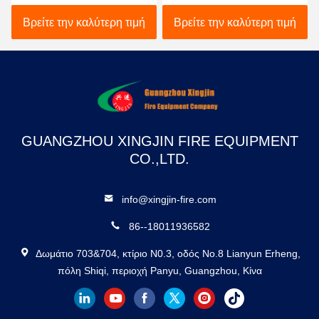
Χωρητικότητας -
Αερίου FM200 - Αξιόπιστο
Επαγγελματικός
Σύστημα Αδρανούς
Βρείτε την καλύτερη τιμή
Βρείτε την καλύτερη τιμή
Εξοπλισμός Πυρόσβεσης
Αερίου για Σταθμούς
Παραγωγής Ενέργειας
GUANGZHOU XINGJIN FIRE EQUIPMENT
CO.,LTD.
info@xingjin-fire.com
86--18011936582
Δωμάτιο 703&704, κτίριο N0.3, οδός No.8 Lianyun Erheng,
πόλη Shiqi, περιοχή Panyu, Guangzhou, Κίνα