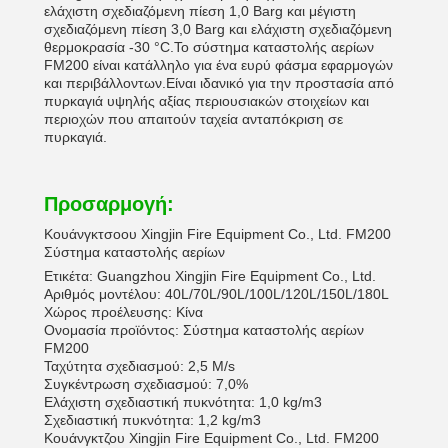
ελάχιστη σχεδιαζόμενη πίεση 1,0 Barg και μέγιστη
σχεδιαζόμενη πίεση 3,0 Barg και ελάχιστη σχεδιαζόμενη
θερμοκρασία -30 °C.Το σύστημα καταστολής αερίων
FM200 είναι κατάλληλο για ένα ευρύ φάσμα εφαρμογών
και περιβάλλοντων.Είναι ιδανικό για την προστασία από
πυρκαγιά υψηλής αξίας περιουσιακών στοιχείων και
περιοχών που απαιτούν ταχεία ανταπόκριση σε
πυρκαγιά.
Προσαρμογή:
Κουάνγκτσοου Xingjin Fire Equipment Co., Ltd. FM200
Σύστημα καταστολής αερίων
Ετικέτα: Guangzhou Xingjin Fire Equipment Co., Ltd.
Αριθμός μοντέλου: 40L/70L/90L/100L/120L/150L/180L
Χώρος προέλευσης: Κίνα
Ονομασία προϊόντος: Σύστημα καταστολής αερίων
FM200
Ταχύτητα σχεδιασμού: 2,5 M/s
Συγκέντρωση σχεδιασμού: 7,0%
Ελάχιστη σχεδιαστική πυκνότητα: 1,0 kg/m3
Σχεδιαστική πυκνότητα: 1,2 kg/m3
Κουάνγκτζου Xingjin Fire Equipment Co., Ltd. FM200