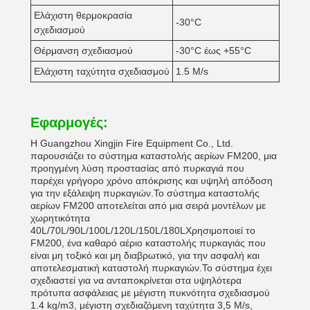
Ελάχιστη θερμοκρασία
-30°C
σχεδιασμού
Θέρμανση σχεδιασμού
-30°C έως +55°C
Ελάχιστη ταχύτητα σχεδιασμού
1.5 M/s
Εφαρμογές:
Η Guangzhou Xingjin Fire Equipment Co., Ltd.
παρουσιάζει το σύστημα καταστολής αερίων FM200, μια
προηγμένη λύση προστασίας από πυρκαγιά που
παρέχει γρήγορο χρόνο απόκρισης και υψηλή απόδοση
για την εξάλειψη πυρκαγιών.Το σύστημα καταστολής
αερίων FM200 αποτελείται από μια σειρά μοντέλων με
χωρητικότητα
40L/70L/90L/100L/120L/150L/180LΧρησιμοποιεί το
FM200, ένα καθαρό αέριο καταστολής πυρκαγιάς που
είναι μη τοξικό και μη διαβρωτικό, για την ασφαλή και
αποτελεσματική καταστολή πυρκαγιών.Το σύστημα έχει
σχεδιαστεί για να ανταποκρίνεται στα υψηλότερα
πρότυπα ασφάλειας με μέγιστη πυκνότητα σχεδιασμού
1.4 kg/m3, μέγιστη σχεδιαζόμενη ταχύτητα 3,5 M/s,