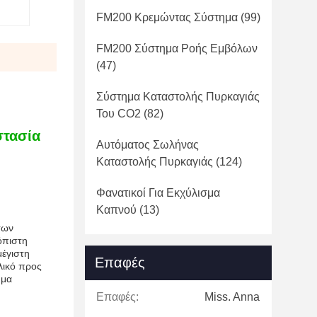
FM200 Κρεμώντας Σύστημα
(99)
FM200 Σύστημα Ροής Εμβόλων
(47)
Σύστημα Καταστολής Πυρκαγιάς
Του CO2
(82)
στασία
Αυτόματος Σωλήνας
Καταστολής Πυρκαγιάς
(124)
Φανατικοί Για Εκχύλισμα
Καπνού
(13)
των
όπιστη
μέγιστη
Επαφές
λικό προς
ημα
Επαφές:
Miss. Anna