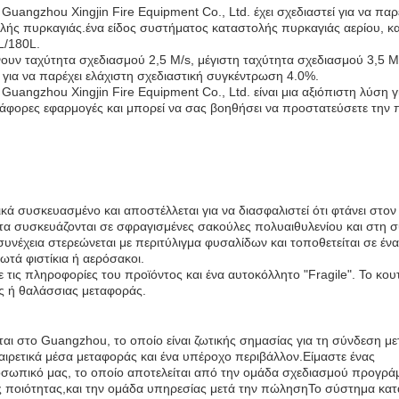
angzhou Xingjin Fire Equipment Co., Ltd. έχει σχεδιαστεί για να παρέ
λής πυρκαγιάς.ένα είδος συστήματος καταστολής πυρκαγιάς αερίου, και
L/180L.
υν ταχύτητα σχεδιασμού 2,5 M/s, μέγιστη ταχύτητα σχεδιασμού 3,5 M/
ί για να παρέχει ελάχιστη σχεδιαστική συγκέντρωση 4.0%.
ngzhou Xingjin Fire Equipment Co., Ltd. είναι μια αξιόπιστη λύση γι
ιάφορες εφαρμογές και μπορεί να σας βοηθήσει να προστατεύσετε την 
ά συσκευασμένο και αποστέλλεται για να διασφαλιστεί ότι φτάνει στον
τα συσκευάζονται σε σφραγισμένες σακούλες πολυαιθυλενίου και στη σ
συνέχεια στερεώνεται με περιτύλιγμα φυσαλίδων και τοποθετείται σε ένα
ωτά φιστίκια ή αερόσακοι.
με τις πληροφορίες του προϊόντος και ένα αυτοκόλλητο "Fragile". Το κουτί
ής ή θαλάσσιας μεταφοράς.
ται στο Guangzhou, το οποίο είναι ζωτικής σημασίας για τη σύνδεση με
αιρετικά μέσα μεταφοράς και ένα υπέροχο περιβάλλον.Είμαστε ένας
ροσωπικό μας, το οποίο αποτελείται από την ομάδα σχεδιασμού προγρά
ς ποιότητας,και την ομάδα υπηρεσίας μετά την πώλησηΤο σύστημα κα