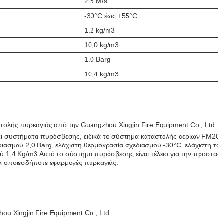
2.5 M/s
-30°C έως +55°C
1.2 kg/m3
10,0 kg/m3
1.0 Barg
10,4 kg/m3
ολής πυρκαγιάς από την Guangzhou Xingjin Fire Equipment Co., Ltd.
χει συστήματα πυρόσβεσης, ειδικά το σύστημα καταστολής αερίων FM2
ιασμού 2,0 Barg, ελάχιστη θερμοκρασία σχεδιασμού -30°C, ελάχιστη τ
ύ 1,4 Kg/m3.Αυτό το σύστημα πυρόσβεσης είναι τέλειο για την προστα
 για οποιεσδήποτε εφαρμογές πυρκαγιάς.
 Xingjin Fire Equipment Co., Ltd.