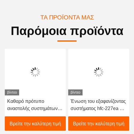
ΤΑ ΠΡΟΪΌΝΤΑ ΜΑΣ
Παρόμοια προϊόντα
βίντεο
βίντεο
Καθαρό πρότυπο
Ένωση του εξαφανίζοντας
αναστολής συστημάτων
συστήματος hfc-227ea με
αιθουσών HFC 227ea
τον ηλεκτρικό
πυροσβυστικό 16L
ενεργοποιητή
Βρείτε την καλύτερη τιμή
Βρείτε την καλύτερη τιμή