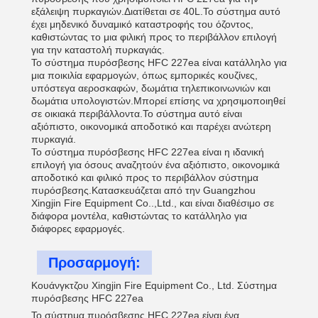
εξάλειψη πυρκαγιών.Διατίθεται σε 40L.Το σύστημα αυτό
έχει μηδενικό δυναμικό καταστροφής του όζοντος,
καθιστώντας το μια φιλική προς το περιβάλλον επιλογή
για την καταστολή πυρκαγιάς.
Το σύστημα πυρόσβεσης HFC 227ea είναι κατάλληλο για
μια ποικιλία εφαρμογών, όπως εμπορικές κουζίνες,
υπόστεγα αεροσκαφών, δωμάτια τηλεπικοινωνιών και
δωμάτια υπολογιστών.Μπορεί επίσης να χρησιμοποιηθεί
σε οικιακά περιβάλλοντα.Το σύστημα αυτό είναι
αξιόπιστο, οικονομικά αποδοτικό και παρέχει ανώτερη
πυρκαγιά.
Το σύστημα πυρόσβεσης HFC 227ea είναι η ιδανική
επιλογή για όσους αναζητούν ένα αξιόπιστο, οικονομικά
αποδοτικό και φιλικό προς το περιβάλλον σύστημα
πυρόσβεσης.Κατασκευάζεται από την Guangzhou
Xingjin Fire Equipment Co..,Ltd., και είναι διαθέσιμο σε
διάφορα μοντέλα, καθιστώντας το κατάλληλο για
διάφορες εφαρμογές.
Προσαρμογή:
Κουάνγκτζου Xingjin Fire Equipment Co., Ltd. Σύστημα
πυρόσβεσης HFC 227ea
Το σύστημα πυρόσβεσης HFC 227ea είναι ένα