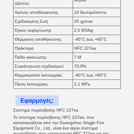
Μηδέν
όζοντος
Χρόνος αποδέσμευσης
10 δευτερόλεπτα.
Σχεδιασμένη Ζωή
20 χρόνια
Όγκος εκφόρτωσης
2.5 M3/kg
Θέρμανση αποθήκευσης
-40°C έως +60°C
Πράκτορα
HFC 227ea
Πεδίο εκκένωσης
7 M
Συγκέντρωση σχεδιασμού
70,9%
Θερμοκρασία λειτουργίας
-40°C έως +60°C
Πίεση λειτουργίας
2.1 MPa
Εφαρμογές:
Σύστημα πυρόσβεσης HFC 227ea
Το σύστημα πυρόσβεσης HFC 227ea, που
κατασκευάζεται από την Guangzhou Xingjin Fire
Equipment Co., Ltd., είναι ένα αέριο σύστημα
πυρόσβεσης που χρησιμοποιεί HFC 227ea για την