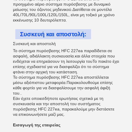
προηγμένο αέριο σύστημα πυρόσβεσης με δυναμικό
μείωσης του όζοντος μηδενικού.Διατίθεται σε μοντέλα
40L/70L/90L/100L/120L/150L, είναι μη τοξικό με χρόνο
εκκένωσης 10 δευτερόλεπτα.
Συσκευή και αποστολή:
Συσκευή και αποστολή
Το σύστημα πυρόσβεσης HFC 227ea παραδίδεται σε
ασφαλή, αδιάλλακτη συσκευασία.και άλλα στοιχεία που
ενδέχεται να επηρεάσουν τη λειτουργία τουΤο πακέτο έχει
επίσης σχεδιαστεί για να διασφαλίζει ότι το σύστημα
φτάνει στην αρχική του κατάσταση.
Το σύστημα πυρόσβεσης HFC 227ea αποστέλλεται
μέσω αξιόπιστου μεταφορέα.Παρακολουθούμε επίσης
κάθε φορτίο για να διασφαλίσουμε την ασφαλή άφιξή
του..
Εάν έχετε οποιεσδήποτε ερωτήσεις σχετικά με τη
συσκευασία και την αποστολή του συστήματος
πυρόσβεσης HFC 227ea, παρακαλούμε μην διστάσετε
να επικοινωνήσετε μαζί μας.
Εισαγωγή της εταιρείας