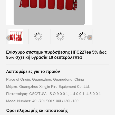
Ενίσχυρο σύστημα πυρόσβεσης HFC227ea 5% έως
95% σχετική υγρασία 10 δευτερόλεπτα
Λεπτομέρειες για το προϊόν
Place of Origin: Guangzhou, Guangdong, China
Μάρκα: Guangzhou Xingjin Fire Equipment Co.,Ltd.
Πιστοποίηση: GSG\TUV\ I S O 9 0 0 1, 1 4 0 0 1, 4 5 0 0 1
Model Number: 40L/70L/90L/100L/120L/150L
Όροι πληρωμής και αποστολής