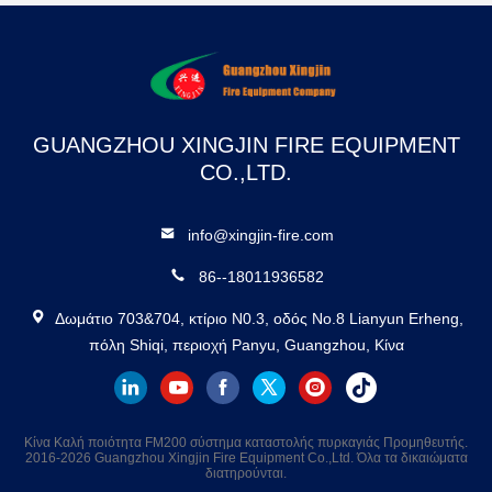
GUANGZHOU XINGJIN FIRE EQUIPMENT
CO.,LTD.
info@xingjin-fire.com
86--18011936582
Δωμάτιο 703&704, κτίριο N0.3, οδός No.8 Lianyun Erheng,
πόλη Shiqi, περιοχή Panyu, Guangzhou, Κίνα
Κίνα Καλή ποιότητα FM200 σύστημα καταστολής πυρκαγιάς Προμηθευτής.
2016-2026 Guangzhou Xingjin Fire Equipment Co.,Ltd. Όλα τα δικαιώματα
διατηρούνται.