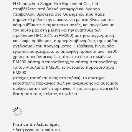
Η Guangzhou Xingjin Fire Equipment Co., Ltd.,
περιβάλλεται από βολική μεταφορά και όμορφο
περιβάλλον, βρίσκεται στο Guangzhou,που παίζει
σημαντικό ρόλο στην επικοινωνία μεταξύ Κίνας και του
κόσμουΕίμαστε ένας κατασκευαστής, και αφιερώνουμε
τον εαυτό μας στη μελέτη και την ανάπτυξη των
προϊόντων HFC-227ea (FM200) με την επαγγελματική
και ώριμη ομάδα μας, συμπεριλαμβανομένης της ομάδας
σχεδιασμού του προγράμματος,Η εξειδικευμένη ομάδα
εγκατάστασηςΣήμερα, τα δημοφιλή προϊόντα μας fm200
χρησιμοποιούνται ευρέως, όπως το δίκτυο σωλήνων
FM200 σύστημα πυρόσβεσης,το σύστημα πυρόσβεσης
τύπου ντουλάπις FM200, το αυτόματο πυροσβεστήρα
FM200
(στοίχος τοποθετημένος στο ταβάνι), το σύστημα
καταστολής πυρκαγιάς σωλήνα ανίχνευσης και αυτόματο
σωλήνα καταστολής πυρκαγιάς.Η εταιρεία μας είναι καλά
δεκτή από τους πελάτες στην Κίνα..
Γιατί να Επιλέξετε Εμάς
• 5ετή εγγύηση ποιότητας