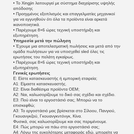
• Το Xingjin λειτουργεί με σύστημα διαχείρισης υψηλής
απόδοσης
• Προηγμένος εξοπλισμός και επαγγελματίες μηχανικοί
για να εγγυηθούν ότι όλα τα προϊόντα είναι αρκετά
ικανοποιητικά.
• Παρέχουμε 8×6 ώρες τεχνική υποστήριξη και
εξυπηρέτηση.
Υπηρεσία μετά την πώληση
• Έχουμε μια αποτελεσματική πωλήσεις και μετά από την
ομάδα πωλήσεων για να υποσχεθεί sled όλες τις
ερωτήσεις του πελάτη εγκαίρως.
• Παρέχουμε 8×6 ώρες τεχνική υποστήριξη και
εξυπηρέτηση.
Γενικές ερωτήσεις
Ε: Είστε κατασκευαστής ή εμπορική εταιρεία;
Α1: Είμαστε κατασκευαστής.
Ε2: Είναι διαθέσιμα προϊόντα OEM;
Α2: Ναι, καλωσορίζουμε το δικό σας σχέδιο και σχέδιο.
Ε3: Πού είναι το εργοστάσιό σας; Μπορώ να το
επισκεφθώ;
Α3: Το εργοστάσιό μας βρίσκεται στο Σίλοου, Πανγιού,
Γκουανγκζού, Γκουανγκντόνγκ, Κίνα.
Φυσικά, σας καλωσορίζουμε και σας περιμένουμε.
Ε4: Πώς μπορώ να πάω στο εργοστάσιό σας;
Α4: Λόγω της ευκολότερης μεταφοράς εδώ, μπορείτε να