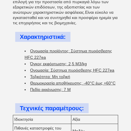
επιλογή για την προστασία από πυρκαγιά λόγω των
εξαιρετικών επιδόσεων, της αξιοπιστίας και των
ανώτερων χαρακτηριστικών ασφάλειας.Είναι εύκολο να
εγκατασταθεί και να συντηρηθεί και προσφέρει ηρεμία για
τις επιχειρήσεις και τις βιομηχανίες.
Χαρακτηριστικά:
Ονομασία προϊόντος: Σύστημα πυρόσβεσης
HFC 227ea
Όγκος εκφόρτωσης: 2,5 M3/kg
Ονομασία: Σύστημα πυρόσβεσης HFC 227ea
Τοξικότητα: Μη τοξική
Θερμοκρασία αποθήκευσης: -40°C έως +60°C
Πεδίο εκκένωσης: 7 M
Τεχνικές παραμέτρους:
Ιδιοκτησία
Αξία
Πιθανές καταστροφές του