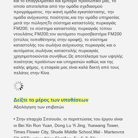
και το επαγγελματικό και έμπειρο προσωπικό μας, το
οποίο αποτελείται από την ομάδα σχεδιασμού
προγράμματος, την ικανή ομάδα εγκατάστασης, την
ομάδα ανίχνευσης ποιότητας,και την ομάδα υπηρεσίας
μετά την πώλησηΤο σύστημα καταστολής πυρκαγιάς
FM200, το σύστημα καταστολής πυρκαγιάς τύπου
ντουλάπις FM200,τον αυτόματο πυροσβεστήρα FM200
(στύλος τοποθέτησης στην οροφή), το σύστημα
καταστολής του σωλήνα ανίχνευσης πυρκαγιάς και ο
αυτόματος σωλήνας καταστολής πυρκαγιάς
χρησιμοποιούνται συνήθως.Ως αποτέλεσμα των υψηλής
ποιότητας προϊόντων και υπηρεσιών καθώς και της
καλής φήμης, η εταιρεία μας είναι καλά δεκτή από τους
πελάτες στην Κίνα.
Δείξτε το μέρος των υποθέσεων
Αξιολόγηση των επιβατών
•
Στην επαρχία Σιτσουάν, οι περιπτώσεις του έργου είναι
οι Bei Xin Run Yuan, Dong Lu Yi Jing, Yuewang Tower,
Times Flower City, Shude Middle School,
Wal - Mart
κοντα