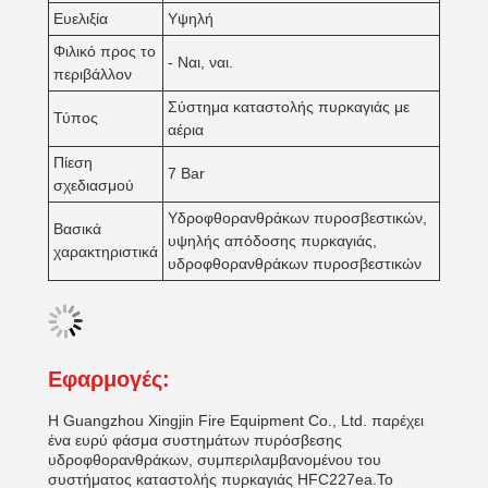
Ευελιξία
Υψηλή
Φιλικό προς το
- Ναι, ναι.
περιβάλλον
Σύστημα καταστολής πυρκαγιάς με
Τύπος
αέρια
Πίεση
7 Bar
σχεδιασμού
Υδροφθορανθράκων πυροσβεστικών,
Βασικά
υψηλής απόδοσης πυρκαγιάς,
χαρακτηριστικά
υδροφθορανθράκων πυροσβεστικών
Εφαρμογές:
Η Guangzhou Xingjin Fire Equipment Co., Ltd. παρέχει
ένα ευρύ φάσμα συστημάτων πυρόσβεσης
υδροφθορανθράκων, συμπεριλαμβανομένου του
συστήματος καταστολής πυρκαγιάς HFC227ea.Το