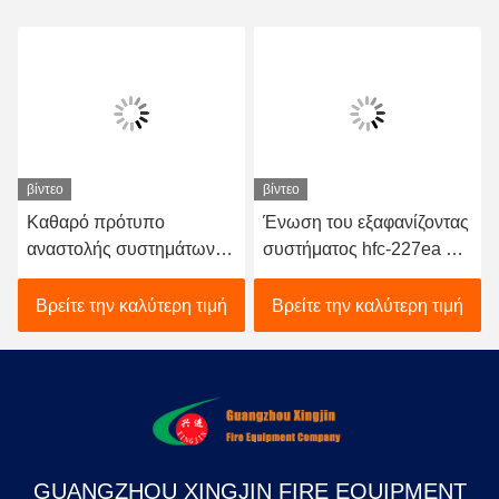
βίντεο
βίντεο
Καθαρό πρότυπο
Ένωση του εξαφανίζοντας
αναστολής συστημάτων
συστήματος hfc-227ea με
αιθουσών HFC 227ea
τον ηλεκτρικό
πυροσβυστικό 16L
ενεργοποιητή
Βρείτε την καλύτερη τιμή
Βρείτε την καλύτερη τιμή
GUANGZHOU XINGJIN FIRE EQUIPMENT