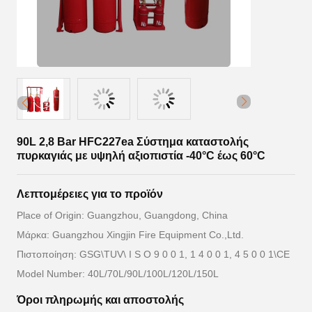
90L 2,8 Bar HFC227ea Σύστημα καταστολής
πυρκαγιάς με υψηλή αξιοπιστία -40°C έως 60°C
Λεπτομέρειες για το προϊόν
Place of Origin: Guangzhou, Guangdong, China
Μάρκα: Guangzhou Xingjin Fire Equipment Co.,Ltd.
Πιστοποίηση: GSG\TUV\ I S O 9 0 0 1, 1 4 0 0 1, 4 5 0 0 1\CE
Model Number: 40L/70L/90L/100L/120L/150L
Όροι πληρωμής και αποστολής