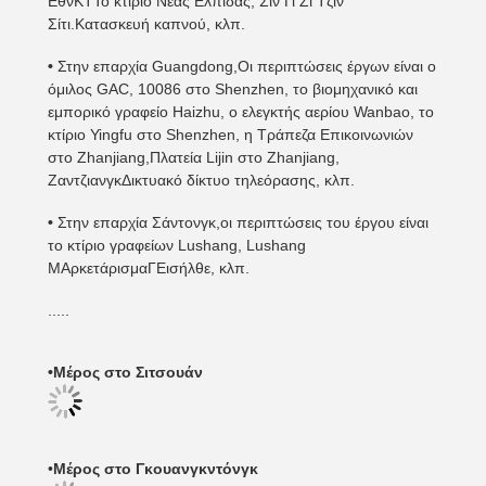
ΕθνΚΤ
Το κτίριο Νέας Ελπίδας, Σιν Γι Ζι Τζιν
Σίτι.
Κατασκευή καπνού
, κλπ.
•
Στην επαρχία Guangdong,
Οι περιπτώσεις έργων είναι ο
όμιλος GAC, 10086 στο Shenzhen, το βιομηχανικό και
εμπορικό γραφείο Haizhu, ο ελεγκτής αερίου Wanbao, το
κτίριο Yingfu στο Shenzhen, η Τράπεζα Επικοινωνιών
στο Zhanjiang,Πλατεία Lijin στο Zhanjiang,
Ζαντζιανγκ
Δικτυακό δίκτυο τηλεόρασης
, κλπ.
•
Στην επαρχία Σάντονγκ,
οι περιπτώσεις του έργου είναι
το κτίριο γραφείων Lushang, Lushang
M
Αρκετάρισμα
Γ
Εισήλθε
, κλπ.
.....
•
Μέρος στο Σιτσουάν
•
Μέρος στο Γκουανγκντόνγκ