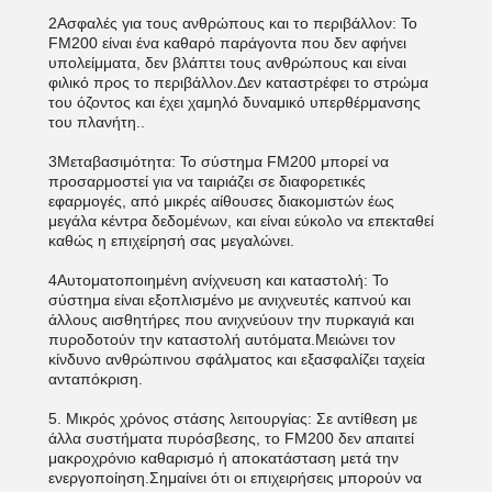
2Ασφαλές για τους ανθρώπους και το περιβάλλον: Το
FM200 είναι ένα καθαρό παράγοντα που δεν αφήνει
υπολείμματα, δεν βλάπτει τους ανθρώπους και είναι
φιλικό προς το περιβάλλον.Δεν καταστρέφει το στρώμα
του όζοντος και έχει χαμηλό δυναμικό υπερθέρμανσης
του πλανήτη..
3Μεταβασιμότητα: Το σύστημα FM200 μπορεί να
προσαρμοστεί για να ταιριάζει σε διαφορετικές
εφαρμογές, από μικρές αίθουσες διακομιστών έως
μεγάλα κέντρα δεδομένων, και είναι εύκολο να επεκταθεί
καθώς η επιχείρησή σας μεγαλώνει.
4Αυτοματοποιημένη ανίχνευση και καταστολή: Το
σύστημα είναι εξοπλισμένο με ανιχνευτές καπνού και
άλλους αισθητήρες που ανιχνεύουν την πυρκαγιά και
πυροδοτούν την καταστολή αυτόματα.Μειώνει τον
κίνδυνο ανθρώπινου σφάλματος και εξασφαλίζει ταχεία
ανταπόκριση.
5. Μικρός χρόνος στάσης λειτουργίας: Σε αντίθεση με
άλλα συστήματα πυρόσβεσης, το FM200 δεν απαιτεί
μακροχρόνιο καθαρισμό ή αποκατάσταση μετά την
ενεργοποίηση.Σημαίνει ότι οι επιχειρήσεις μπορούν να