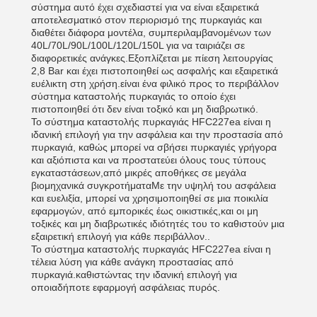
σύστημα αυτό έχει σχεδιαστεί για να είναι εξαιρετικά
αποτελεσματικό στον περιορισμό της πυρκαγιάς και
διαθέτει διάφορα μοντέλα, συμπεριλαμβανομένων των
40L/70L/90L/100L/120L/150L για να ταιριάζει σε
διαφορετικές ανάγκες.Εξοπλίζεται με πίεση λειτουργίας
2,8 Bar και έχει πιστοποιηθεί ως ασφαλής και εξαιρετικά
ευέλικτη στη χρήση.είναι ένα φιλικό προς το περιβάλλον
σύστημα καταστολής πυρκαγιάς το οποίο έχει
πιστοποιηθεί ότι δεν είναι τοξικό και μη διαβρωτικό.
Το σύστημα καταστολής πυρκαγιάς HFC227ea είναι η
ιδανική επιλογή για την ασφάλεια και την προστασία από
πυρκαγιά, καθώς μπορεί να σβήσει πυρκαγιές γρήγορα
και αξιόπιστα και να προστατεύει όλους τους τύπους
εγκαταστάσεων,από μικρές αποθήκες σε μεγάλα
βιομηχανικά συγκροτήματαΜε την υψηλή του ασφάλεια
και ευελιξία, μπορεί να χρησιμοποιηθεί σε μια ποικιλία
εφαρμογών, από εμπορικές έως οικιστικές,και οι μη
τοξικές και μη διαβρωτικές ιδιότητές του το καθιστούν μια
εξαιρετική επιλογή για κάθε περιβάλλον..
Το σύστημα καταστολής πυρκαγιάς HFC227ea είναι η
τέλεια λύση για κάθε ανάγκη προστασίας από
πυρκαγιά.καθιστώντας την ιδανική επιλογή για
οποιαδήποτε εφαρμογή ασφάλειας πυρός.