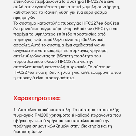
επικίνδυνα περιβάλλονταΤο σύστημα HFC227ea είναι
απλό στην εγκατάσταση και απαιτεί χαμηλή συντήρηση,
καθιστώντας το ιδανική λύση για ένα ευρύ φάσμα
εφαρμογών.
Το σύστημα καταστολής πυρκαγιάς HFC227ea διαθέτει
ένα μοναδικό μείγμα υδροφθορανθράκων (HFC) για να
παρέχει το υψηλότερο επίπεδο προστασίας από
πυρκαγιά, ενώ παράλληλα είναι περιβαλλοντικά
ασφαλές.Αυτό το σύστημα έχει σχεδιαστεί για να
ανιχνεύει και να περιορίζει τις πυρκαγιές γρήγορα,
απελευθερώνοντας τη βέλτιστη ποσότητα του
πυροσβεστικού υλικού HFC227ea για την
αποτελεσματική καταστολή πυρκαγιάς.Το σύστημα
HFC227ea είναι η ιδανική λύση για κάθε εφαρμογή όπου
η πυρκαγιά είναι προτεραιότητα.
Χαρακτηριστικά:
1. Αποτελεσματική καταστολή: Το σύστημα καταστολής
πυρκαγιάς FM200 χρησιμοποιεί καθαρό παράγοντα που
σβήνει την φωτιά γρήγορα και αποτελεσματικά.την
πρόληψη σημαντικών ζημιών στην ιδιοκτησία και τη
διάσωση ζωών.