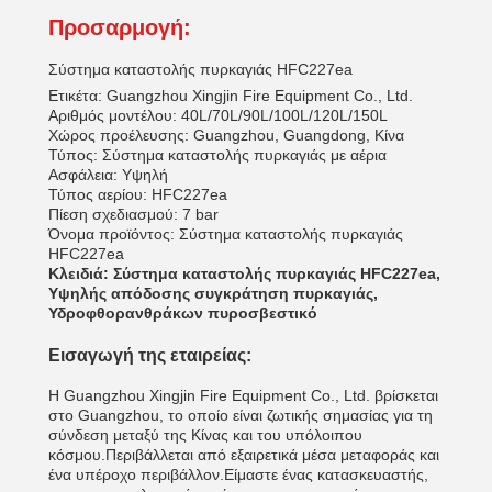
Προσαρμογή:
Σύστημα καταστολής πυρκαγιάς HFC227ea
Ετικέτα: Guangzhou Xingjin Fire Equipment Co., Ltd.
Αριθμός μοντέλου: 40L/70L/90L/100L/120L/150L
Χώρος προέλευσης: Guangzhou, Guangdong, Κίνα
Τύπος: Σύστημα καταστολής πυρκαγιάς με αέρια
Ασφάλεια: Υψηλή
Τύπος αερίου: HFC227ea
Πίεση σχεδιασμού: 7 bar
Όνομα προϊόντος: Σύστημα καταστολής πυρκαγιάς
HFC227ea
Κλειδιά: Σύστημα καταστολής πυρκαγιάς HFC227ea,
Υψηλής απόδοσης συγκράτηση πυρκαγιάς,
Υδροφθορανθράκων πυροσβεστικό
Εισαγωγή της εταιρείας:
Η Guangzhou Xingjin Fire Equipment Co., Ltd. βρίσκεται
στο Guangzhou, το οποίο είναι ζωτικής σημασίας για τη
σύνδεση μεταξύ της Κίνας και του υπόλοιπου
κόσμου.Περιβάλλεται από εξαιρετικά μέσα μεταφοράς και
ένα υπέροχο περιβάλλον.Είμαστε ένας κατασκευαστής,