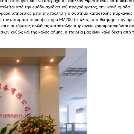
μέσα μεταφοράς και ένα υπέροχο περιβάλλον.Είμαστε ένας κατασκευαστή
οτελείται από την ομάδα σχεδιασμού προγράμματος, την ικανή ομάδα
ν ομάδα υπηρεσίας μετά την πώλησηΤο σύστημα καταστολής πυρκαγιάς
0,τον αυτόματο πυροσβεστήρα FM200 (στύλος τοποθέτησης στην οροφ
 και ο αυτόματος σωλήνας καταστολής πυρκαγιάς χρησιμοποιούνται σ
ών καθώς και της καλής φήμης, η εταιρεία μας είναι καλά δεκτή από 