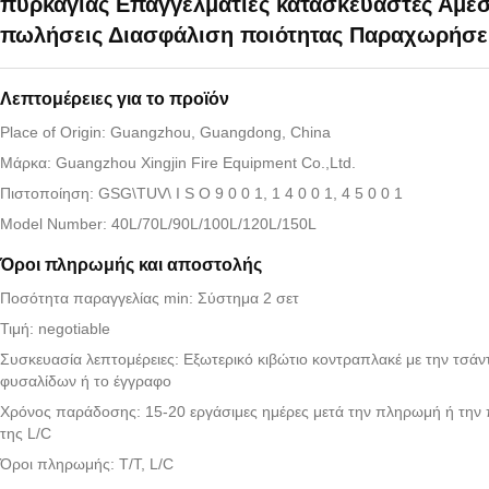
πυρκαγιάς Επαγγελματίες κατασκευαστές Άμε
πωλήσεις Διασφάλιση ποιότητας Παραχωρήσει
Λεπτομέρειες για το προϊόν
Place of Origin: Guangzhou, Guangdong, China
Μάρκα: Guangzhou Xingjin Fire Equipment Co.,Ltd.
Πιστοποίηση: GSG\TUV\ I S O 9 0 0 1, 1 4 0 0 1, 4 5 0 0 1
Model Number: 40L/70L/90L/100L/120L/150L
Όροι πληρωμής και αποστολής
Ποσότητα παραγγελίας min: Σύστημα 2 σετ
Τιμή: negotiable
Συσκευασία λεπτομέρειες: Εξωτερικό κιβώτιο κοντραπλακέ με την τσάν
φυσαλίδων ή το έγγραφο
Χρόνος παράδοσης: 15-20 εργάσιμες ημέρες μετά την πληρωμή ή την
της L/C
Όροι πληρωμής: T/T, L/C