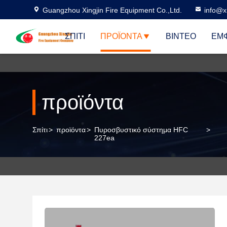
Guangzhou Xingjin Fire Equipment Co.,Ltd.
info@xi
ΣΠΊΤΙ
ΠΡΟΪΌΝΤΑ
ΒΊΝΤΕΟ
ΕΜΦ
προϊόντα
Σπίτι
>
προϊόντα
>
Πυροσβυστικό σύστημα HFC
>
227ea