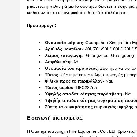
μειώνεται η πιθανή ζημιάΤο σύστημα διαθέτει επίσης μι
καθιστώντας το οικονομικά αποδοτικό και αξιόπιστο.
Προσαρμογή:
Ονομασία μάρκας
: Guangzhou Xingjin Fire Eq
Αριθμός μοντέλου
: 40L/70L/90L/100L/120L/1
Χώρος καταγωγής
: Guangzhou, Guangdong, 
Ασφάλεια
Υψηλό
Ονομασία του προϊόντος
: Σύστημα καταστο
Τύπος
: Σύστημα καταστολής πυρκαγιάς με αέρ
Φιλικό προς το περιβάλλον
- Ναι.
Τύπος αερίου
: HFC227ea
Υψηλής αποδοτικότητας πυρόσβεση
- Ναι.
Υψηλής αποδοτικότητας συγκράτηση πυρό
Σύστημα συγκράτησης πυρκαγιάς υψηλής 
Εισαγωγή της εταιρείας:
Η Guangzhou Xingjin Fire Equipment Co., Ltd. βρίσκεται