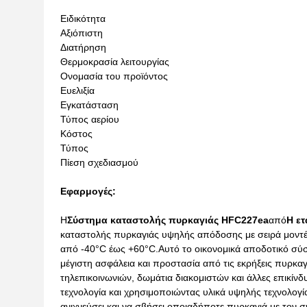
Ειδικότητα
Αξιόπιστη
Διατήρηση
Θερμοκρασία λειτουργίας
Ονομασία του προϊόντος
Ευελιξία
Εγκατάσταση
Τύπος αερίου
Κόστος
Τύπος
Πίεση σχεδιασμού
Εφαρμογές:
Η
Σύστημα καταστολής πυρκαγιάς HFC227ea
από
Η ετ
καταστολής πυρκαγιάς υψηλής απόδοσης με σειρά μοντέλ
από -40°C έως +60°C.Αυτό το οικονομικά αποδοτικό σύσ
μέγιστη ασφάλεια και προστασία από τις εκρήξεις πυρκα
τηλεπικοινωνιών, δωμάτια διακομιστών και άλλες επικίν
τεχνολογία και χρησιμοποιώντας υλικά υψηλής τεχνολογία
ανιχνεύσει και να σβήσει οποιαδήποτε πυρκαγιά με τον 