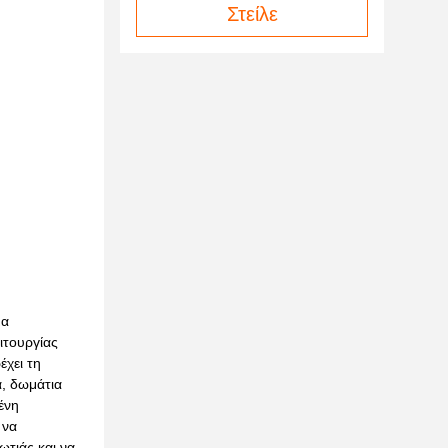
Στείλε
μα
ιτουργίας
χει τη
α, δωμάτια
ένη
 να
ωτιάς και να