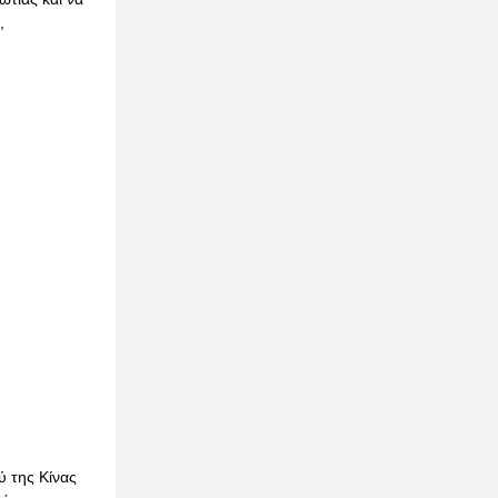
,
ύ της Κίνας