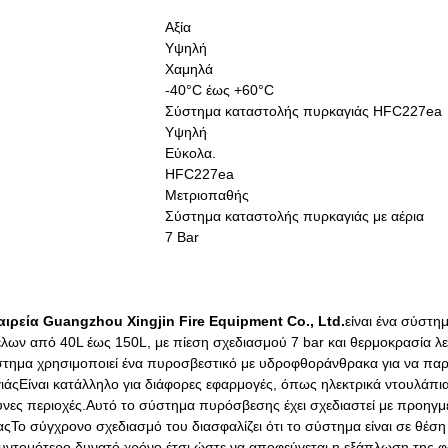
Αξία
Υψηλή
Χαμηλά
-40°C έως +60°C
Σύστημα καταστολής πυρκαγιάς HFC227ea
Υψηλή
Εύκολα.
HFC227ea
Μετριοπαθής
Σύστημα καταστολής πυρκαγιάς με αέρια
7 Bar
αιρεία Guangzhou Xingjin Fire Equipment Co., Ltd.
είναι ένα σύστη
ων από 40L έως 150L, με πίεση σχεδιασμού 7 bar και θερμοκρασία λε
τημα χρησιμοποιεί ένα πυροσβεστικό με υδροφθοράνθρακα για να παρέ
γιάςΕίναι κατάλληλο για διάφορες εφαρμογές, όπως ηλεκτρικά ντουλάπι
δυνες περιοχές.Αυτό το σύστημα πυρόσβεσης έχει σχεδιαστεί με προηγμ
ςΤο σύγχρονο σχεδιασμό του διασφαλίζει ότι το σύστημα είναι σε θέση
συντομότερο δυνατό χρόνο,έτσι ώστε να αποφεύγεται η εξάπλωση της φ