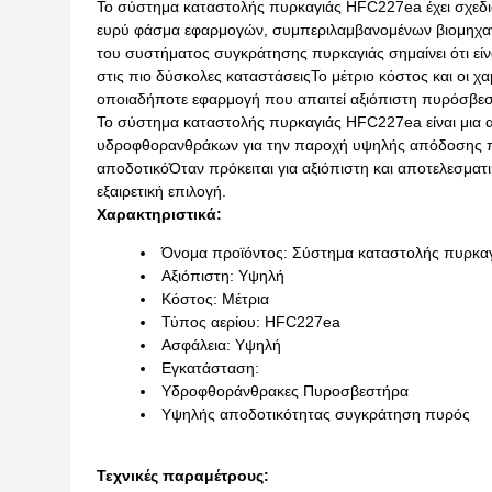
Το σύστημα καταστολής πυρκαγιάς HFC227ea έχει σχεδιασ
ευρύ φάσμα εφαρμογών, συμπεριλαμβανομένων βιομηχαν
του συστήματος συγκράτησης πυρκαγιάς σημαίνει ότι είνα
στις πιο δύσκολες καταστάσειςΤο μέτριο κόστος και οι χ
οποιαδήποτε εφαρμογή που απαιτεί αξιόπιστη πυρόσβεσ
Το σύστημα καταστολής πυρκαγιάς HFC227ea είναι μια α
υδροφθορανθράκων για την παροχή υψηλής απόδοσης περι
αποδοτικόΌταν πρόκειται για αξιόπιστη και αποτελεσμα
εξαιρετική επιλογή.
Χαρακτηριστικά:
Όνομα προϊόντος: Σύστημα καταστολής πυρκα
Αξιόπιστη: Υψηλή
Κόστος: Μέτρια
Τύπος αερίου: HFC227ea
Ασφάλεια: Υψηλή
Εγκατάσταση:
Υδροφθοράνθρακες Πυροσβεστήρα
Υψηλής αποδοτικότητας συγκράτηση πυρός
Τεχνικές παραμέτρους: