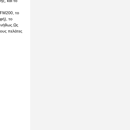
ς, και το
 FM200, το
ή), το
υνήθως.Ως
τους πελάτες