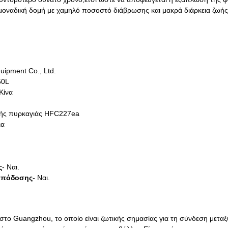
α μοναδική δομή με χαμηλό ποσοστό διάβρωσης και μακρά διάρκεια ζωής
uipment Co., Ltd.
50L
Κίνα
λής πυρκαγιάς HFC227ea
ια
ς
- Ναι.
απόδοσης
- Ναι.
 στο Guangzhou, το οποίο είναι ζωτικής σημασίας για τη σύνδεση μεταξ