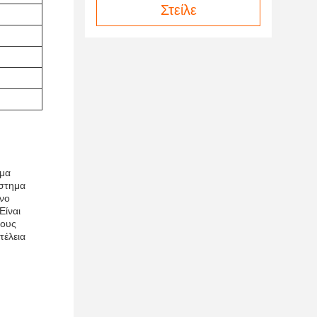
Στείλε
ημα
ύστημα
όνο
Είναι
ρους
τέλεια