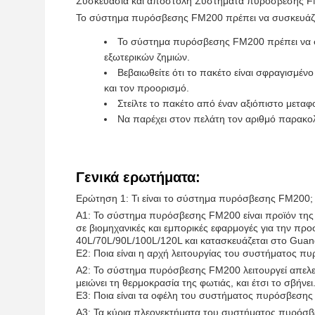
Συσκευασία και αποστολή Συστήματα πυρόσβεσης 
Το σύστημα πυρόσβεσης FM200 πρέπει να συσκευάζετα
Το σύστημα πυρόσβεσης FM200 πρέπει να σ
εξωτερικών ζημιών.
Βεβαιωθείτε ότι το πακέτο είναι σφραγισμέ
και τον προορισμό.
Στείλτε το πακέτο από έναν αξιόπιστο μετα
Να παρέχει στον πελάτη τον αριθμό παρακο
Γενικά ερωτήματα:
Ερώτηση 1: Τι είναι το σύστημα πυρόσβεσης FM200;
Α1: Το σύστημα πυρόσβεσης FM200 είναι προϊόν της G
σε βιομηχανικές και εμπορικές εφαρμογές για την πρ
40L/70L/90L/100L/120L και κατασκευάζεται στο Guan
Ε2: Ποια είναι η αρχή λειτουργίας του συστήματος 
Α2: Το σύστημα πυρόσβεσης FM200 λειτουργεί απελευ
μειώνει τη θερμοκρασία της φωτιάς, και έτσι το σβήνει
Ε3: Ποια είναι τα οφέλη του συστήματος πυρόσβεση
Α3: Τα κύρια πλεονεκτήματα του συστήματος πυρόσβε