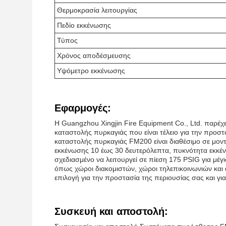
Θερμοκρασία λειτουργίας
Πεδίο εκκένωσης
Τύπος
Χρόνος αποδέσμευσης
Υψόμετρο εκκένωσης
Εφαρμογές:
Η Guangzhou Xingjin Fire Equipment Co., Ltd. παρέ
καταστολής πυρκαγιάς που είναι τέλειο για την προσ
καταστολής πυρκαγιάς FM200 είναι διαθέσιμο σε μοντέλ
εκκένωσης 10 έως 30 δευτερόλεπτα, πυκνότητα εκκένω
σχεδιασμένο να λειτουργεί σε πίεση 175 PSIG για μέγ
όπως χώροι διακομιστών, χώροι τηλεπικοινωνιών και 
επιλογή για την προστασία της περιουσίας σας και για
Συσκευή και αποστολή: