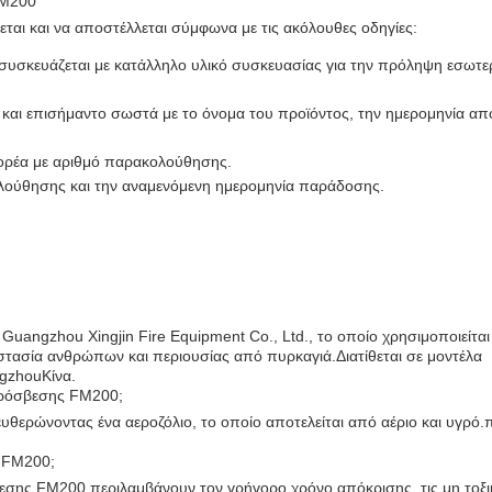
FM200
ι και να αποστέλλεται σύμφωνα με τις ακόλουθες οδηγίες:
υσκευάζεται με κατάλληλο υλικό συσκευασίας για την πρόληψη εσωτε
νο και επισήμαντο σωστά με το όνομα του προϊόντος, την ημερομηνία α
φορέα με αριθμό παρακολούθησης.
λούθησης και την αναμενόμενη ημερομηνία παράδοσης.
uangzhou Xingjin Fire Equipment Co., Ltd., το οποίο χρησιμοποιείτα
οστασία ανθρώπων και περιουσίας από πυρκαγιά.Διατίθεται σε μοντέλα
gzhouΚίνα.
πυρόσβεσης FM200;
θερώνοντας ένα αεροζόλιο, το οποίο αποτελείται από αέριο και υγρό.
.
ς FM200;
σης FM200 περιλαμβάνουν τον γρήγορο χρόνο απόκρισης, τις μη τοξικ