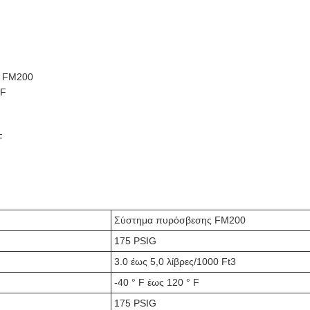
ς FM200
°F
F
Σύστημα πυρόσβεσης FM200
175 PSIG
3.0 έως 5,0 λίβρες/1000 Ft3
-40 ° F έως 120 ° F
175 PSIG