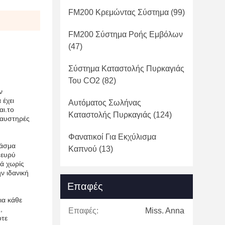
FM200 Κρεμώντας Σύστημα
(99)
FM200 Σύστημα Ροής Εμβόλων
(47)
Σύστημα Καταστολής Πυρκαγιάς
Του CO2
(82)
ν
 έχει
Αυτόματος Σωλήνας
αι.το
Καταστολής Πυρκαγιάς
(124)
ς αυστηρές
Φανατικοί Για Εκχύλισμα
φάσμα
Καπνού
(13)
 ευρύ
ιά χωρίς
ν ιδανική
Επαφές
ια κάθε
,
Επαφές:
Miss. Anna
οτε