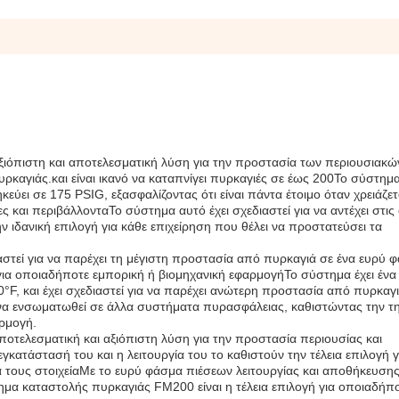
ξιόπιστη και αποτελεσματική λύση για την προστασία των περιουσιακώ
καγιάς.και είναι ικανό να καταπνίγει πυρκαγιές σε έως 200Το σύστημα
κεύει σε 175 PSIG, εξασφαλίζοντας ότι είναι πάντα έτοιμο όταν χρειάζετ
ες και περιβάλλονταΤο σύστημα αυτό έχει σχεδιαστεί για να αντέχει στι
 ιδανική επιλογή για κάθε επιχείρηση που θέλει να προστατεύσει τα
στεί για να παρέχει τη μέγιστη προστασία από πυρκαγιά σε ένα ευρύ 
για οποιαδήποτε εμπορική ή βιομηχανική εφαρμογήΤο σύστημα έχει ένα
, και έχει σχεδιαστεί για να παρέχει ανώτερη προστασία από πυρκαγ
 να ενσωματωθεί σε άλλα συστήματα πυρασφάλειας, καθιστώντας την τη
αρμογή.
οτελεσματική και αξιόπιστη λύση για την προστασία περιουσίας και
ατάστασή του και η λειτουργία του το καθιστούν την τέλεια επιλογή γ
ά τους στοιχείαΜε το ευρύ φάσμα πιέσεων λειτουργίας και αποθήκευσης
ημα καταστολής πυρκαγιάς FM200 είναι η τέλεια επιλογή για οποιαδήπ