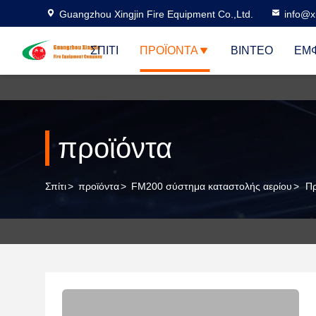
Guangzhou Xingjin Fire Equipment Co.,Ltd.
info@xi
ΣΠΊΤΙ
ΠΡΟΪΌΝΤΑ
ΒΊΝΤΕΟ
ΕΜΦ
προϊόντα
Σπίτι
>
προϊόντα
>
FM200 σύστημα καταστολής αερίου
>
Πρ