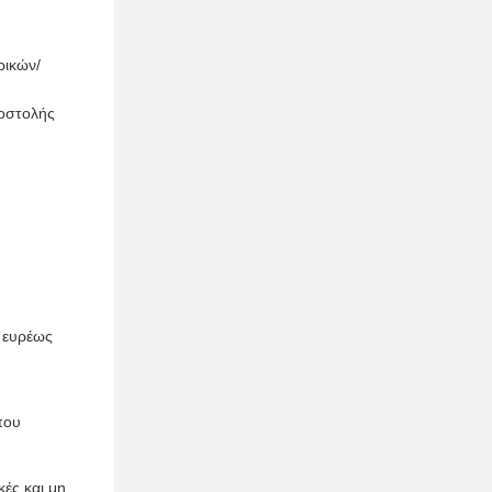
ρικών/
ποστολής
ι ευρέως
που
ές και μη