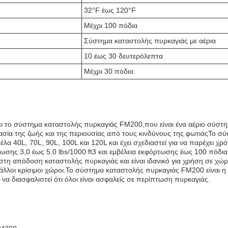
32°F έως 120°F
Μέχρι 100 πόδια
Σύστημα καταστολής πυρκαγιάς με αέρια
10 έως 30 δευτερόλεπτα
Μέχρι 30 πόδια
χει το σύστημα καταστολής πυρκαγιάς FM200,που είναι ένα αέριο σύστ
τασία της ζωής και της περιουσίας από τους κινδύνους της φωτιάςΤο σ
α 40L, 70L, 90L, 100L και 120L και έχει σχεδιαστεί για να παρέχει χρ
σης 3,0 έως 5.0 lbs/1000 ft3 και εμβέλεια εκφόρτωσης έως 100 πόδια
ιστη απόδοση καταστολής πυρκαγιάς και είναι ιδανικό για χρήση σε χώ
άλλοι κρίσιμοι χώροι.Το σύστημα καταστολής πυρκαγιάς FM200 είναι η 
 να διασφαλιστεί ότι όλοι είναι ασφαλείς σε περίπτωση πυρκαγιάς.