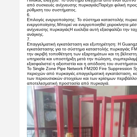
Πίνακας ελέγχου: Το σύστημα ελέγχεται από έναν έξυπνο
από συσκευές ανίχνευσης πυρκαγιάςΠαρέχει φιλική προς τ
ρύθμιση του συστήματος.
Επιλογές ενεργοποίησης: Το σύστημα καταστολής πυρκα
ενεργοποίησης.Μπορεί να ενεργοποιηθεί χειροκίνητα μέ
ανίχνευσης πυρκαγιάςΗ ευελιξία αυτή εξασφαλίζει την τ
ανάγκης.
Επαγγελματική εγκατάσταση και εξυπηρέτηση: Η Guangzho
εγκατάστασης για το σύστημα καταστολής πυρκαγιάς FM
την ακριβή τοποθέτηση των εξαρτημάτων και τη βέλτισ
υπηρεσία και υποστήριξη μετά την πώληση, συμπεριλαμβ
εξασφαλιστεί η αξιοπιστία και η απόδοση του συστήματο
Το Single Zone Pipe Network FM200 Fire Suppression Sy
περιοχών από πυρκαγιές.επαγγελματική εγκατάσταση, κα
των περιουσιακών στοιχείων και των κρίσιμων περιβάλλ
αποτελεσματική προστασία από πυρκαγιά.