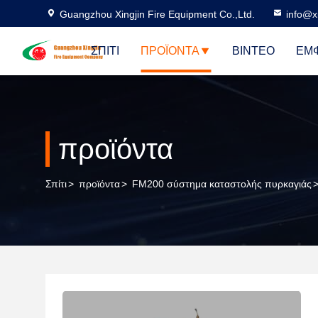
Guangzhou Xingjin Fire Equipment Co.,Ltd.
info@xi
ΣΠΊΤΙ
ΠΡΟΪΌΝΤΑ
ΒΊΝΤΕΟ
ΕΜΦ
προϊόντα
Σπίτι
>
προϊόντα
>
FM200 σύστημα καταστολής πυρκαγιάς