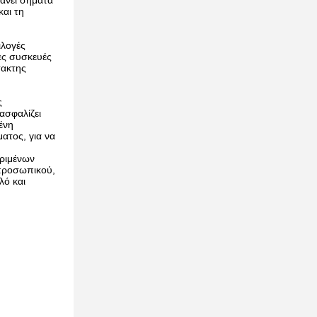
βάνει σήματα
και τη
ιλογές
ες συσκευές
τακτης
ς
ασφαλίζει
ένη
ατος, για να
κριμένων
 προσωπικού,
λό και