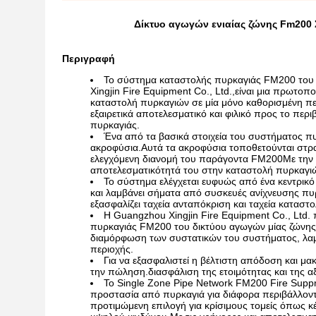
Δίκτυο αγωγών ενιαίας ζώνης Fm200
Περιγραφή
Το σύστημα καταστολής πυρκαγιάς FM200 του 
Xingjin Fire Equipment Co., Ltd.,είναι μια πρωτο
καταστολή πυρκαγιών σε μία μόνο καθορισμένη π
εξαιρετικά αποτελεσματικό και φιλικό προς το περ
πυρκαγιάς.
Ένα από τα βασικά στοιχεία του συστήματος πυ
ακροφύσια.Αυτά τα ακροφύσια τοποθετούνται στρα
ελεγχόμενη διανομή του παράγοντα FM200Με την α
αποτελεσματικότητά του στην καταστολή πυρκαγιών 
Το σύστημα ελέγχεται ευφυώς από ένα κεντρικ
και λαμβάνει σήματα από συσκευές ανίχνευσης π
εξασφαλίζει ταχεία ανταπόκριση και ταχεία κατασ
Η Guangzhou Xingjin Fire Equipment Co., Ltd.
πυρκαγιάς FM200 του δικτύου αγωγών μίας ζώνης
διαμόρφωση των συστατικών του συστήματος, λαμβ
περιοχής.
Για να εξασφαλιστεί η βέλτιστη απόδοση και μ
την πώληση.διασφάλιση της ετοιμότητας και της α
Το Single Zone Pipe Network FM200 Fire Suppr
προστασία από πυρκαγιά για διάφορα περιβάλλοντ
προτιμώμενη επιλογή για κρίσιμους τομείς όπως κ