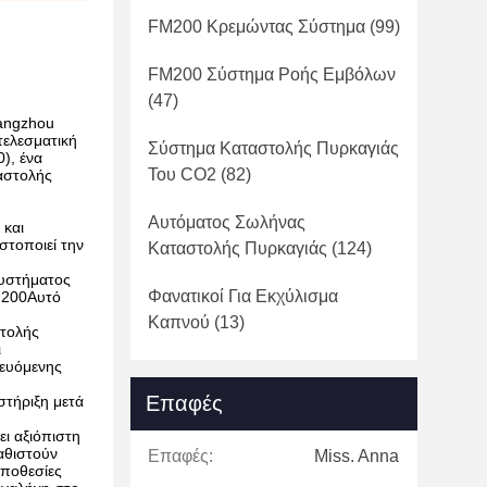
FM200 Κρεμώντας Σύστημα
(99)
FM200 Σύστημα Ροής Εμβόλων
(47)
uangzhou
τελεσματική
Σύστημα Καταστολής Πυρκαγιάς
), ένα
Του CO2
(82)
ταστολής
Αυτόματος Σωλήνας
 και
στοποιεί την
Καταστολής Πυρκαγιάς
(124)
συστήματος
Φανατικοί Για Εκχύλισμα
FM200Αυτό
Καπνού
(13)
στολής
ι
τευόμενης
Επαφές
στήριξη μετά
ει αξιόπιστη
αθιστούν
Επαφές:
Miss. Anna
οποθεσίες