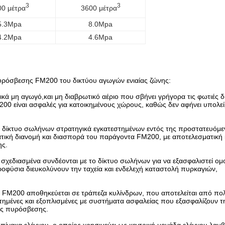
3
3
00 μέτρα
3600 μέτρα
5.3Mpa
8.0Mpa
4.2Mpa
4.6Mpa
πυρόσβεσης FM200 του δικτύου αγωγών ενιαίας ζώνης:
κά μη αγωγό,και μη διαβρωτικό αέριο που σβήνει γρήγορα τις φωτιές 
200 είναι ασφαλές για κατοικημένους χώρους, καθώς δεν αφήνει υπολε
 δίκτυο σωλήνων στρατηγικά εγκατεστημένων εντός της προστατευόμε
ατική διανομή και διασπορά του παράγοντα FM200, με αποτελεσματική
ης.
 σχεδιασμένα συνδέονται με το δίκτυο σωλήνων για να εξασφαλιστεί ομ
φύσια διευκολύνουν την ταχεία και ενδελεχή καταστολή πυρκαγιών,
 FM200 αποθηκεύεται σε τράπεζα κυλίνδρων, που αποτελείται από π
θετημένες και εξοπλισμένες με συστήματα ασφαλείας που εξασφαλίζουν 
ος πυρόσβεσης.