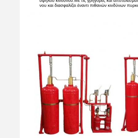
υψηλού κινδύνου.Με τις γρήγορες και αποτελεσμα
νου και διασφαλίζει έναντι πιθανών κινδύνων πυρκ