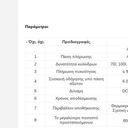
Παράμετροι
- Όχι, όχι.
Προδιαγραφές
1
Πίεση πλήρωσης
2
Δυνατότητα κυλίνδρων
70l, 100l,
3
Πλήρωση πυκνότητας
≤ 
Συσκευή οδήγησης υπό πίεση
4
6.
αζώτου
5
Δύναμη
DC
6
Χρόνος αποδέσμευσης
Θερμοκρ
7
Περιβάλλον αποθήκευσης
Σχετική
Το μεγαλύτερο ποσοστό
8
80
προστατευόμενων