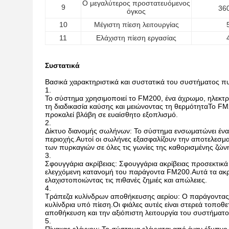
Ο μεγαλύτερος προστατευόμενος
9
36
όγκος
10
Μέγιστη πίεση λειτουργίας
11
Ελάχιστη πίεση εργασίας
Συστατικά
Βασικά χαρακτηριστικά και συστατικά του συστήματος 
Το σύστημα χρησιμοποιεί το FM200, ένα άχρωμο, ηλεκτρι
τη διαδικασία καύσης και μειώνοντας τη θερμότηταΤο FM
προκαλεί βλάβη σε ευαίσθητο εξοπλισμό.
Δίκτυο διανομής σωλήνων: Το σύστημα ενσωματώνει ένα
περιοχής.Αυτοί οι σωλήνες εξασφαλίζουν την αποτελεσμ
των πυρκαγιών σε όλες τις γωνίες της καθορισμένης ζών
Σφουγγάρια ακρίβειας: Σφουγγάρια ακρίβειας προσεκτικά
ελεγχόμενη κατανομή του παράγοντα FM200.Αυτά τα ακρο
ελαχιστοποιώντας τις πιθανές ζημιές και απώλειες.
Τράπεζα κυλίνδρων αποθήκευσης αερίου: Ο παράγοντας
κυλίνδρια υπό πίεση.Οι φιάλες αυτές είναι στερεά τοπο
αποθήκευση και την αξιόπιστη λειτουργία του συστήματ