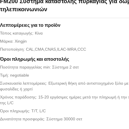
FM200 Σύστημα καταστολής πυρκαγιάς για δω
τηλεπικοινωνιών
Λεπτομέρειες για το προϊόν
Τόπος καταγωγής: Κίνα
Μάρκα: Xingjin
Πιστοποίηση: CAL,CMA,CNAS,ILAC-MRA,CCC
Όροι πληρωμής και αποστολής
Ποσότητα παραγγελίας min: Σύστημα 2 σετ
Τιμή: negotiable
Συσκευασία λεπτομέρειες: Εξωτερική θήκη από αντιστοιχημένο ξύλο μ
φυσαλίδες ή χαρτί
Χρόνος παράδοσης: 15-20 εργάσιμες ημέρες μετά την πληρωμή ή την
της L/C
Όροι πληρωμής: T/T, L/C
Δυνατότητα προσφοράς: Σύστημα 30000 σετ