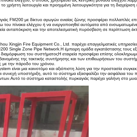
 πίνακα ελέγχου, ο οποίος χρησιμεύει ως κεντρική μονάδα ελέγχου.λαμ
ο χρήστη λειτουργία και προηγμένη λειτουργικότητα για τη διαχείριση 
γιάς FM200 με δίκτυο αγωγών ενιαίας ζώνης προσφέρει πολλαπλές επ
σω του πίνακα ελέγχου ή να ενεργοποιηθεί αυτόματα από ενσωματωμέν
αχεία ανταπόκριση και την αποτελεσματική πυρόσβεση σε περίπτωση έκ
u Xingjin Fire Equipment Co., Ltd. παρέχει επαγγελματικές υπηρεσίε
200 Single Zone Pipe Network.Η έμπειρη ομάδα εγκατάστασης τους εξ
τη διαμόρφωση του συστήματοςΗ εταιρεία προσφέρει επίσης ολοκληρωμ
ανομένης της τακτικής συντήρησης και των επιθεωρήσεων του συστήμ
ς με την πάροδο του χρόνου.
stem είναι μια καινοτόμο και αξιόπιστη λύση για την προστασία συγκε
ι συνεχή υποστήριξη, αυτό το σύστημα εξασφαλίζει την ασφάλεια του
οντων.Αυτό το σύστημα καταστολής πυρκαγιάς παρέχει γαλήνη στο μυα