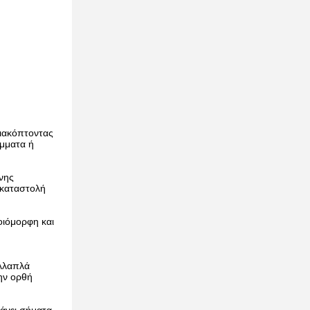
διακόπτοντας
ίμματα ή
νης
 καταστολή
οιόμορφη και
ολλαπλά
την ορθή