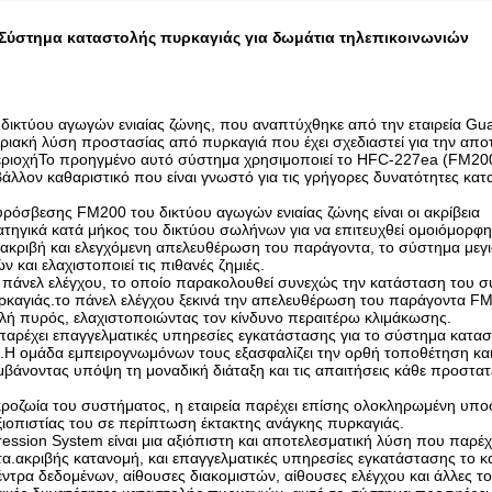
 Σύστημα καταστολής πυρκαγιάς για δωμάτια τηλεπικοινωνιών
δικτύου αγωγών ενιαίας ζώνης, που αναπτύχθηκε από την εταιρεία G
ποριακή λύση προστασίας από πυρκαγιά που έχει σχεδιαστεί για την απο
εριοχήΤο προηγμένο αυτό σύστημα χρησιμοποιεί το HFC-227ea (FM200
ιβάλλον καθαριστικό που είναι γνωστό για τις γρήγορες δυνατότητες κα
ρόσβεσης FM200 του δικτύου αγωγών ενιαίας ζώνης είναι οι ακρίβεια
τηγικά κατά μήκος του δικτύου σωλήνων για να επιτευχθεί ομοιόμορφη
κριβή και ελεγχόμενη απελευθέρωση του παράγοντα, το σύστημα μεγι
και ελαχιστοποιεί τις πιθανές ζημιές.
ό πάνελ ελέγχου, το οποίο παρακολουθεί συνεχώς την κατάσταση του 
υρκαγιάς.το πάνελ ελέγχου ξεκινά την απελευθέρωση του παράγοντα 
τολή πυρός, ελαχιστοποιώντας τον κίνδυνο περαιτέρω κλιμάκωσης.
 παρέχει επαγγελματικές υπηρεσίες εγκατάστασης για το σύστημα κατα
.Η ομάδα εμπειρογνωμόνων τους εξασφαλίζει την ορθή τοποθέτηση κα
άνοντας υπόψη τη μοναδική διάταξη και τις απαιτήσεις κάθε προστα
ακροζωία του συστήματος, η εταιρεία παρέχει επίσης ολοκληρωμένη υπο
ξιοπιστίας του σε περίπτωση έκτακτης ανάγκης πυρκαγιάς.
ession System είναι μια αξιόπιστη και αποτελεσματική λύση που παρέχ
α.ακριβής κατανομή, και επαγγελματικές υπηρεσίες εγκατάστασης το κ
έντρα δεδομένων, αίθουσες διακομιστών, αίθουσες ελέγχου και άλλες τ