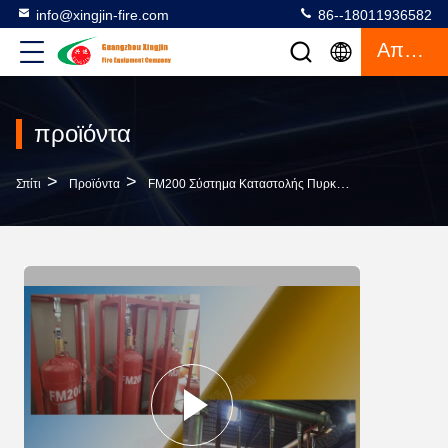
info@xingjin-fire.com
86--18011936582
Απόσπασμα
προϊόντα
>
>
>
Σπίτι
Προϊόντα
FM200 Σύστημα Καταστολής Πυρκαγιάς
Ασφαλίστ