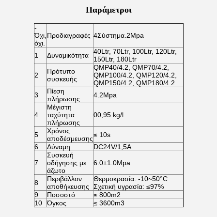
Παράμετροι
-
Όχι,
Προδιαγραφές
4Σύστημα.2Mpa
όχι.
40Ltr, 70Ltr, 100Ltr, 120Ltr,
1
Δυναμικότητα
150Ltr, 180Ltr
QMP40/4.2, QMP70/4.2,
Πρότυπο
2
QMP100/4.2, QMP120/4.2,
συσκευής
QMP150/4.2, QMP180/4.2
Πίεση
3
4.2Mpa
πλήρωσης
Μέγιστη
4
ταχύτητα
00,95 kg/l
πλήρωσης
Χρόνος
5
≤ 10s
αποδέσμευσης
6
Δύναμη
DC24V/1,5A
Συσκευή
7
οδήγησης με
6.0±1.0Mpa
άζωτο
Περιβάλλον
Θερμοκρασία: -10~50°C
8
αποθήκευσης
Σχετική υγρασία: ≤97%
9
Ποσοστό
≤ 800m2
10
Όγκος
≤ 3600m3