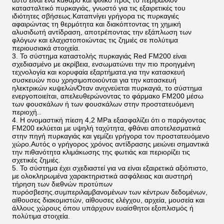
αυτό είναι ένα καθαρό και φιλικό προς το περιβάλλον
κατασταλτικό πυρκαγιάς, γνωστό για τις εξαιρετικές του
ιδιότητες σβήσεως.Καταπνίγει γρήγορα τις πυρκαγιές
αφαιρώντας τη θερμότητα και διακόπτοντας τη χημική
αλυσιδωτή αντίδραση, αποτρέποντας την εξάπλωση των
φλόγων και ελαχιστοποιώντας τις ζημιές σε πολύτιμα
περιουσιακά στοιχεία.
Το σύστημα καταστολής πυρκαγιάς Red FM200 είναι
σχεδιασμένο με ακρίβεια, ενσωματώνει την πιο προηγμένη
τεχνολογία και κορυφαία εξαρτήματα.για την κατασκευή
συσκευών που χρησιμοποιούνται για την κατασκευή
ηλεκτρικών κυψελώνΌταν ανιχνεύεται πυρκαγιά, το σύστημα
ενεργοποιείται, απελευθερώνοντας το φάρμακο FM200 μέσω
των φουσκάλων ή των φουσκάλων στην προστατευόμενη
περιοχή..
Η ονομαστική πίεση 4,2 MPa εξασφαλίζει ότι ο παράγοντας
FM200 εκλύεται με υψηλή ταχύτητα, φθάνει αποτελεσματικά
στην πηγή πυρκαγιάς και γεμίζει γρήγορα τον προστατευόμενο
χώρο.Αυτός ο γρήγορος χρόνος αντίδρασης μειώνει σημαντικά
την πιθανότητα κλιμάκωσης της φωτιάς και περιορίζει τις
σχετικές ζημιές.
Το σύστημα έχει σχεδιαστεί για να είναι εξαιρετικά αξιόπιστο,
με ολοκληρωμένα χαρακτηριστικά ασφάλειας και αυστηρή
τήρηση των διεθνών προτύπων
πυρόσβεσης.συμπεριλαμβανομένων των κέντρων δεδομένων,
αίθουσες διακομιστών, αίθουσες ελέγχου, αρχεία, μουσεία και
άλλους χώρους όπου υπάρχουν ευαίσθητοι εξοπλισμός ή
πολύτιμα στοιχεία.