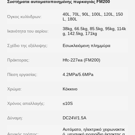
Συστήματα αυτοματοποιημένης πυρκαγιάς FM200
40L, 70L, 90L, 100L, 120L, 150
Όγκος κυλίνδρων:
L, 180L
38kg, 66.5kg, 85.5kg, 95kg, 114k
Ικανότητα του αερίου:
g, 142.5kg, 171kg
Σχέδιο της εξάλειψης:
Εσωκλειόμενη πλημμύρα
Πράκτορας:
Hfc-227ea (FM200)
Πίεση εργασίας:
4.2MPa/5.6MPa
Χρώμα:
Κόκκινο
Χρόνος απαλλαγής:
≤10S
Δύναμη:
DC24V/1.5A
Αυτόματο, ηλεκτρικό χειρωνακτικ
Αρχικός τρόπος:
ό, μηχανικό εγχειρίδιο έκτακτης α