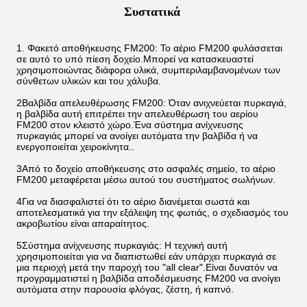
Συστατικά
1. Φακετό αποθήκευσης FM200: Το αέριο FM200 φυλάσσεται
σε αυτό το υπό πίεση δοχείο.Μπορεί να κατασκευαστεί
χρησιμοποιώντας διάφορα υλικά, συμπεριλαμβανομένων των
σύνθετων υλικών και του χάλυβα.
2Βαλβίδα απελευθέρωσης FM200: Όταν ανιχνεύεται πυρκαγιά,
η βαλβίδα αυτή επιτρέπει την απελευθέρωση του αερίου
FM200 στον κλειστό χώρο.Ένα σύστημα ανίχνευσης
πυρκαγιάς μπορεί να ανοίγει αυτόματα την βαλβίδα ή να
ενεργοποιείται χειροκίνητα..
3Από το δοχείο αποθήκευσης στο ασφαλές σημείο, το αέριο
FM200 μεταφέρεται μέσω αυτού του συστήματος σωλήνων.
4Για να διασφαλιστεί ότι το αέριο διανέμεται σωστά και
αποτελεσματικά για την εξάλειψη της φωτιάς, ο σχεδιασμός του
ακροβωτίου είναι απαραίτητος.
5Σύστημα ανίχνευσης πυρκαγιάς: Η τεχνική αυτή
χρησιμοποιείται για να διαπιστωθεί εάν υπάρχει πυρκαγιά σε
μια περιοχή μετά την παροχή του "all clear".Είναι δυνατόν να
προγραμματιστεί η βαλβίδα αποδέσμευσης FM200 να ανοίγει
αυτόματα στην παρουσία φλόγας, ζέστη, ή καπνό.