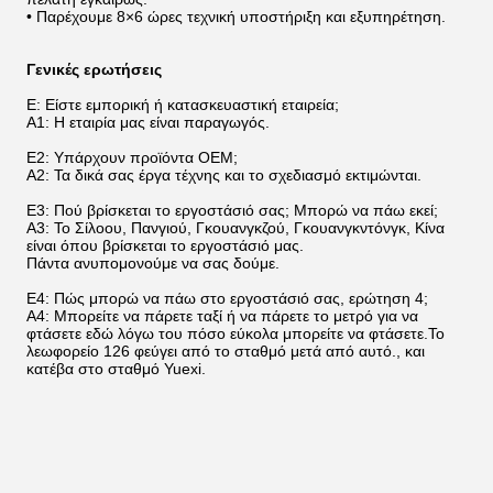
• Παρέχουμε 8×6 ώρες τεχνική υποστήριξη και εξυπηρέτηση.
Γενικές ερωτήσεις
Ε: Είστε εμπορική ή κατασκευαστική εταιρεία;
Α1: Η εταιρία μας είναι παραγωγός.
Ε2: Υπάρχουν προϊόντα OEM;
Α2: Τα δικά σας έργα τέχνης και το σχεδιασμό εκτιμώνται.
Ε3: Πού βρίσκεται το εργοστάσιό σας; Μπορώ να πάω εκεί;
Α3: Το Σίλοου, Πανγιού, Γκουανγκζού, Γκουανγκντόνγκ, Κίνα
είναι όπου βρίσκεται το εργοστάσιό μας.
Πάντα ανυπομονούμε να σας δούμε.
Ε4: Πώς μπορώ να πάω στο εργοστάσιό σας, ερώτηση 4;
Α4: Μπορείτε να πάρετε ταξί ή να πάρετε το μετρό για να
φτάσετε εδώ λόγω του πόσο εύκολα μπορείτε να φτάσετε.Το
λεωφορείο 126 φεύγει από το σταθμό μετά από αυτό., και
κατέβα στο σταθμό Yuexi.