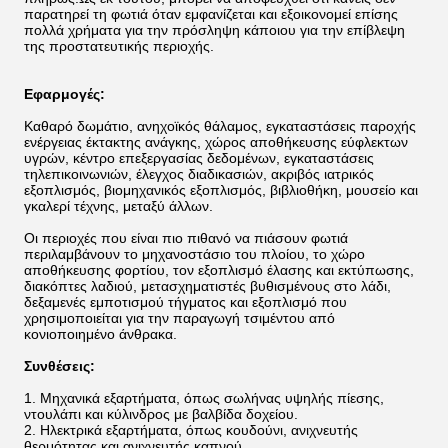
παρατηρεί τη φωτιά όταν εμφανίζεται και εξοικονομεί επίσης
πολλά χρήματα για την πρόσληψη κάποιου για την επίβλεψη
της προστατευτικής περιοχής.
Εφαρμογές:
Καθαρό δωμάτιο, ανηχοϊκός θάλαμος, εγκαταστάσεις παροχής
ενέργειας έκτακτης ανάγκης, χώρος αποθήκευσης εύφλεκτων
υγρών, κέντρο επεξεργασίας δεδομένων, εγκαταστάσεις
τηλεπικοινωνιών, έλεγχος διαδικασιών, ακριβός ιατρικός
εξοπλισμός, βιομηχανικός εξοπλισμός, βιβλιοθήκη, μουσείο και
γκαλερί τέχνης, μεταξύ άλλων.
Οι περιοχές που είναι πιο πιθανό να πιάσουν φωτιά
περιλαμβάνουν το μηχανοστάσιο του πλοίου, το χώρο
αποθήκευσης φορτίου, τον εξοπλισμό έλασης και εκτύπωσης,
διακόπτες λαδιού, μετασχηματιστές βυθισμένους στο λάδι,
δεξαμενές εμποτισμού τήγματος και εξοπλισμό που
χρησιμοποιείται για την παραγωγή τσιμέντου από
κονιοποιημένο άνθρακα.
Συνθέσεις:
1. Μηχανικά εξαρτήματα, όπως σωλήνας υψηλής πίεσης,
ντουλάπι και κύλινδρος με βαλβίδα δοχείου.
2. Ηλεκτρικά εξαρτήματα, όπως κουδούνι, ανιχνευτής
θερμότητας και ανιχνευτής καπνού.