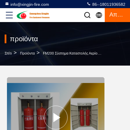
info@xingjin-fire.com
86--18011936582
Απόσπασμα
προϊόντα
>
>
>
Σπίτι
Προϊόντα
FM200 Σύστημα Καταστολής Αερίου
Πίεση Ντουλα