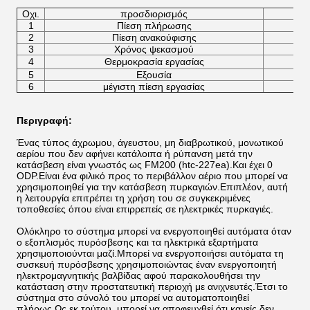
Οχι.
προσδιορισμός
1
Πίεση πλήρωσης
2
Πίεση ανακούφισης
3
Χρόνος ψεκασμού
4
Θερμοκρασία εργασίας
5
Εξουσία
6
μέγιστη πίεση εργασίας
Περιγραφή:
Ένας τύπος άχρωμου, άγευστου, μη διαβρωτικού, μονωτικού
αερίου που δεν αφήνει κατάλοιπα ή ρύπανση μετά την
κατάσβεση είναι γνωστός ως FM200 (htc-227ea).Και έχει 0
ODP.Είναι ένα φιλικό προς το περιβάλλον αέριο που μπορεί να
χρησιμοποιηθεί για την κατάσβεση πυρκαγιών.Επιπλέον, αυτή
η λειτουργία επιτρέπει τη χρήση του σε συγκεκριμένες
τοποθεσίες όπου είναι επιρρεπείς σε ηλεκτρικές πυρκαγιές.
Ολόκληρο το σύστημα μπορεί να ενεργοποιηθεί αυτόματα όταν
ο εξοπλισμός πυρόσβεσης και τα ηλεκτρικά εξαρτήματα
χρησιμοποιούνται μαζί.Μπορεί να ενεργοποιήσει αυτόματα τη
συσκευή πυρόσβεσης χρησιμοποιώντας έναν ενεργοποιητή
ηλεκτρομαγνητικής βαλβίδας αφού παρακολουθήσει την
κατάσταση στην προστατευτική περιοχή με ανιχνευτές.Έτσι το
σύστημα στο σύνολό του μπορεί να αυτοματοποιηθεί
πλήρως.Ως εκ τούτου, μπορεί να αποφευχθεί ότι κανείς δεν