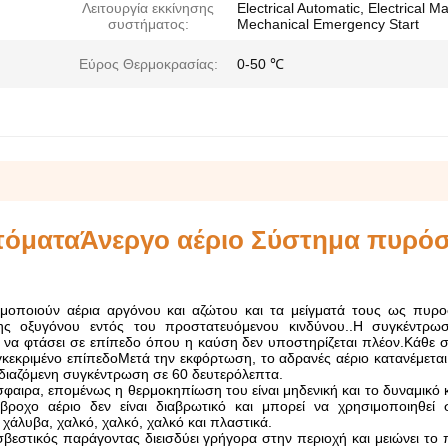
Λειτουργία εκκίνησης
Electrical Automatic, Electrical M
συστήματος:
Mechanical Emergency Start
Εύρος Θερμοκρασίας:
0-50 ℃
τόματα
Άνεργο αέριο
Σύστημα πυρό
οποιούν αέρια αργόνου και αζώτου και τα μείγματά τους ως πυροσ
ης οξυγόνου εντός του προστατευόμενου κινδύνου..Η συγκέντρω
ι να φτάσει σε επίπεδο όπου η καύση δεν υποστηρίζεται πλέον.Κάθε σ
γκεκριμένο επίπεδοΜετά την εκφόρτωση, το αδρανές αέριο κατανέμεται
διαζόμενη συγκέντρωση σε 60 δευτερόλεπτα.
σφαιρα, επομένως η θερμοκηπίωση του είναι μηδενική και το δυναμικό
ροχο αέριο δεν είναι διαβρωτικό και μπορεί να χρησιμοποιηθεί σ
 χάλυβα, χαλκό, χαλκό, χαλκό και πλαστικά.
σβεστικός παράγοντας διεισδύει γρήγορα στην περιοχή και μειώνει το