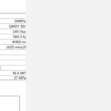
30MPa
QMDY 30/140
140 λίτρα
560,3 kg
Φ356 mm
1825 mm±20 mm
C
36.6 MPa
27 MPa