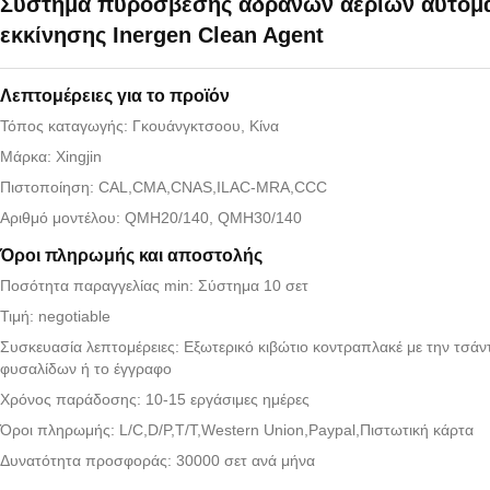
Σύστημα πυρόσβεσης αδρανών αερίων αυτόμ
εκκίνησης Inergen Clean Agent
Λεπτομέρειες για το προϊόν
Τόπος καταγωγής: Γκουάνγκτσοου, Κίνα
Μάρκα: Xingjin
Πιστοποίηση: CAL,CMA,CNAS,ILAC-MRA,CCC
Αριθμό μοντέλου: QMH20/140, QMH30/140
Όροι πληρωμής και αποστολής
Ποσότητα παραγγελίας min: Σύστημα 10 σετ
Τιμή: negotiable
Συσκευασία λεπτομέρειες: Εξωτερικό κιβώτιο κοντραπλακέ με την τσάν
φυσαλίδων ή το έγγραφο
Χρόνος παράδοσης: 10-15 εργάσιμες ημέρες
Όροι πληρωμής: L/C,D/P,T/T,Western Union,Paypal,Πιστωτική κάρτα
Δυνατότητα προσφοράς: 30000 σετ ανά μήνα