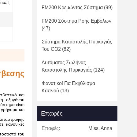
anual,
FM200 Κρεμώντας Σύστημα
(99)
FM200 Σύστημα Ροής Εμβόλων
(47)
Σύστημα Καταστολής Πυρκαγιάς
Του CO2
(82)
Αυτόματος Σωλήνας
Καταστολής Πυρκαγιάς
(124)
σβεσης
Φανατικοί Για Εκχύλισμα
Καπνού
(13)
βεστικό και
ση οξυγόνου
ύστημα είναι
 γρήγορα και
Επαφές
 καταστροφής
ε κανονικές
Επαφές:
Miss. Anna
 ποσοστό του