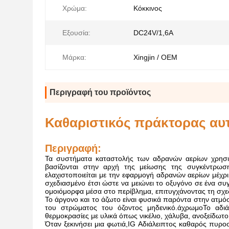
Χρώμα:
Κόκκινος
Εξουσία:
DC24V/1,6A
Μάρκα:
Xingjin / OEM
Περιγραφή του προϊόντος
Καθαριστικός πράκτορας αυ
Περιγραφή:
Τα συστήματα καταστολής των αδρανών αερίων χρησιμ
βασίζονται στην αρχή της μείωσης της συγκέντρωσ
ελαχιστοποιείται με την εφαρμογή αδρανών αερίων μέχρ
σχεδιασμένο έτσι ώστε να μειώνει το οξυγόνο σε ένα συ
ομοιόμορφα μέσα στο περίβλημα, επιτυγχάνοντας τη σχε
Το άργονο και το άζωτο είναι φυσικά παρόντα στην ατμό
του στρώματος του όζοντος μηδενικό.άχρωμοΤο αδιάβ
θερμοκρασίες με υλικά όπως νικέλιο, χάλυβα, ανοξείδωτο
Όταν ξεκινήσει μια φωτιά,IG Αδιάλειπτος καθαρός πυρο