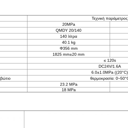
Τεχνική παράμετρος
20MPa
QMDY 20/140
140 λίτρα
40.1 kg
Φ356 mm
1825 mm±20 mm
≤ 120s
DC24V/1.6A
6.0±1.0MPa ((20°C)
ιβώτιο
θερμοκρασία: 0~50°
23.2 MPa
18 MPa