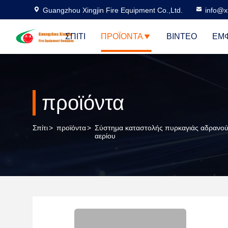
Guangzhou Xingjin Fire Equipment Co.,Ltd.
info@xi
ΣΠΊΤΙ
ΠΡΟΪΌΝΤΑ
ΒΊΝΤΕΟ
ΕΜΦ
προϊόντα
Σπίτι
>
προϊόντα
>
Σύστημα καταστολής πυρκαγιάς αδρανο
αερίου