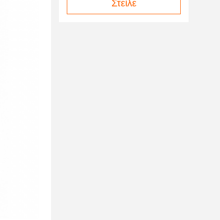
Στείλε