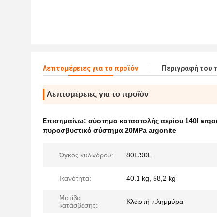
Λεπτομέρειες για το προϊόν
Περιγραφή του 
Λεπτομέρειες για το προϊόν
Επισημαίνω:
σύστημα καταστολής αερίου 140l argo
πυροσβυστικό σύστημα 20MPa argonite
Όγκος κυλίνδρου:
80L/90L
Ικανότητα:
40.1 kg, 58,2 kg
Μοτίβο
Κλειστή πλημμύρα
κατάσβεσης: