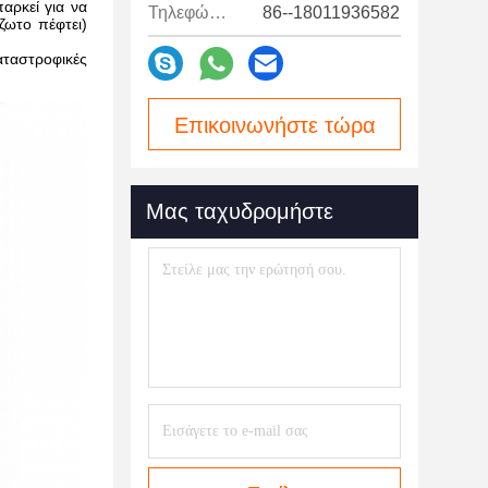
αρκεί για να
Τηλεφώνημα:
86--18011936582
ζωτο πέφτει)
αταστροφικές
Επικοινωνήστε τώρα
Μας ταχυδρομήστε