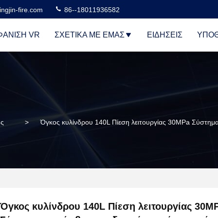
ngjin-fire.com
86--18011936582
ΆΝΙΣΗ VR
ΣΧΕΤΙΚΆ ΜΕ ΕΜΆΣ
ΕΙΔΉΣΕΙΣ
ΥΠΟΘ
ύς
>
Όγκος κυλίνδρου 140L Πίεση λειτουργίας 30MPa Σύστημ
Όγκος κυλίνδρου 140L Πίεση λειτουργίας 30M