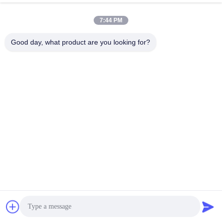
Παραγωγής Ενέργειας
7:44 PM
Good day, what product are you looking for?
GUANGZHOU XINGJIN FIRE EQUIPMENT
CO.,LTD.
info@xingjin-fire.com
86--18011936582
Δωμάτιο 703&704, κτίριο N0.3, οδός No.8 Lianyun Erheng,
πόλη Shiqi, περιοχή Panyu, Guangzhou, Κίνα
Κίνα Καλή ποιότητα FM200 σύστημα καταστολής πυρκαγιάς Προμηθευτής.
2016-2026 Guangzhou Xingjin Fire Equipment Co.,Ltd. Όλα τα δικαιώματα
διατηρούνται.