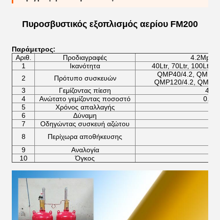
Πυροσβυστικός εξοπλισμός αερίου FM200
Παράμετρος:
Αριθ.
Προδιαγραφές
4.2Mpa 
1
Ικανότητα
40Ltr, 70Ltr, 100Ltr, 1
QMP40/4.2, QMP70/
2
Πρότυπο συσκευών
QMP120/4.2, QMP15
3
Γεμίζοντας πίεση
4.2
4
Ανώτατο γεμίζοντας ποσοστό
0.95
5
Χρόνος απαλλαγής
6
Δύναμη
7
Οδηγώντας συσκευή αζώτου
8
Περίχωρα αποθήκευσης
9
Αναλογία
10
Όγκος