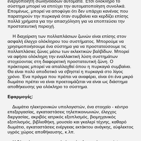
ενεργοποιητή σωληνοειδών αυτόματα. Έτσι ολόκληρο το
σύστημα μπορεί να επιτύχει την αυτοματοποίηση συνολικά.
Επομένως, μπορεί να αποφύγει ότι δεν υπάρχει κανένας που
παρατηρούν την πυρκαγιά όταν συμβαίνει και κερδίζει επίσης
πολλά χρήματα για την απασχόληση για να εποπτεύσει την
προστατευτική περιοχή.
Η διαχείριση των πολλαπλάσιων ζωνών είναι επίσης στον
ασφαλή έλεγχο ολόκληρου του συστήματος. Μπορούμε να
χρησιμοποιήσουμε ένα σύστημα για να προστατεύσουμε τις
πολλαπλάσιες ζώνες μέσω των εκλεκτικών βαλβίδων. Μπορεί
να αφήσει ολόκληρη την εναλλακτική λύση συστημάτων
στοχεύοντας στη διαφορετική προστατευτική ζώνη. Ο
πράκτορας μπορεί να απαλλαχθεί όπου η πυρκαγιά συμβαίνει.
Θα είναι πολύ αποδοτικό να σβηστεί η πυρκαγιά στο λίγος
χρόνο. Ένα πράγμα που πρέπει να αναφέρει, είναι ότι ένα μικρό
δωμάτιο πρέπει να είναι προετοιμάζεται να είναι ως διάστημα
αποθήκευσης για ολόκληρο το σύστημα.
Εφαρμογές:
Δωμάτιο ηλεκτρονικών υπολογιστών, ένα στοιχείο - κέντρο
επεξεργασίας, εγκαταστάσεις τηλεπικοινωνιών, έλεγχος
διεργασίας, ακριβός ιατρικός εξοπλισμός, βιομηχανικός
εξοπλισμός, βιβλιοθήκη, μουσείο και γκαλερί τέχνης, καθαρό
δωμάτιο, εγκαταστάσεις ενέργειας εκτάκτου ανάγκης, εύφλεκτος
υγρός χώρος αποθήκευσης, κ.λπ.