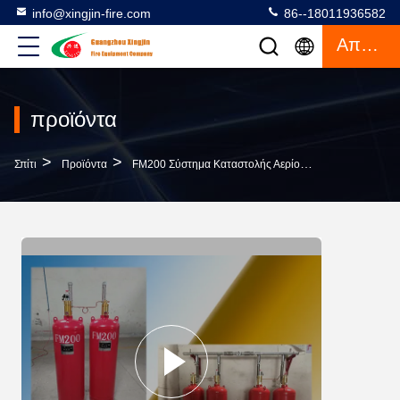
info@xingjin-fire.com
86--18011936582
Απόσπασμα
προϊόντα
>
>
>
Σπίτι
Προϊόντα
FM200 Σύστημα Καταστολής Αερίου
Εσωκλειόμενο