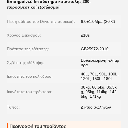
Επισημαίνω:
fm σύστημα καταστολής 200
,
πυροσβεστικοί εξοπλισμοί
Πίεση αζώτου του Drive της συσκευής:
6.0±1.0Mpa (20℃)
Χρόνος ψεκασμού:
≤10s
Πρότυπα της εξέτασης:
GB25972-2010
Εσωκλειόμενη πλημμ
Σχέδιο της εξάλειψης:
ύρα
40L, 70L, 90L, 100L,
Ικανότητα του κυλίνδρου:
120L, 150L, 180L
38kg, 66.5kg, 85.5k
Ικανότητα του πράκτορα:
g, 95kg, 114kg, 142.
5kg, 171kg
Τύπος:
Δίκτυο σωλήνων
Περιγραφή του προϊόντος