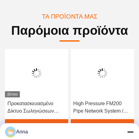
ΤΑ ΠΡΟΪΌΝΤΑ ΜΑΣ
Παρόμοια προϊόντα
βίντεο
Προκατασκευασμένο
High Pressure FM200
Δίκτυο Σωληνώσεων
Pipe Network System /
Αερίου FM200 - Αξιόπιστο
Inert Gas Fire
Σύστημα Αδρανούς
Suppression for Data
Βρείτε την καλύτερη τιμή
Βρείτε την καλύτερη τιμή
Anna
Αερίου για Σταθμούς
Centers