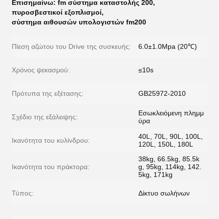
Επισημαίνω:
fm σύστημα καταστολής 200
,
πυροσβεστικοί εξοπλισμοί
,
σύστημα αιθουσών υπολογιστών fm200
Πίεση αζώτου του Drive της συσκευής:
6.0±1.0Mpa (20℃)
Χρόνος ψεκασμού:
≤10s
Πρότυπα της εξέτασης:
GB25972-2010
Εσωκλειόμενη πλημμ
Σχέδιο της εξάλειψης:
ύρα
40L, 70L, 90L, 100L,
Ικανότητα του κυλίνδρου:
120L, 150L, 180L
38kg, 66.5kg, 85.5k
Ικανότητα του πράκτορα:
g, 95kg, 114kg, 142.
5kg, 171kg
Τύπος:
Δίκτυο σωλήνων