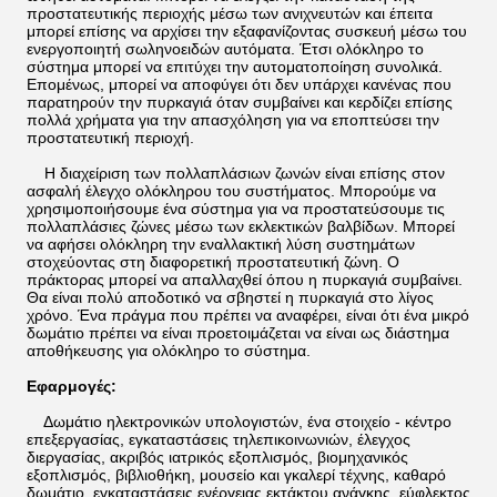
προστατευτικής περιοχής μέσω των ανιχνευτών και έπειτα
μπορεί επίσης να αρχίσει την εξαφανίζοντας συσκευή μέσω του
ενεργοποιητή σωληνοειδών αυτόματα. Έτσι ολόκληρο το
σύστημα μπορεί να επιτύχει την αυτοματοποίηση συνολικά.
Επομένως, μπορεί να αποφύγει ότι δεν υπάρχει κανένας που
παρατηρούν την πυρκαγιά όταν συμβαίνει και κερδίζει επίσης
πολλά χρήματα για την απασχόληση για να εποπτεύσει την
προστατευτική περιοχή.
Η διαχείριση των πολλαπλάσιων ζωνών είναι επίσης στον
ασφαλή έλεγχο ολόκληρου του συστήματος. Μπορούμε να
χρησιμοποιήσουμε ένα σύστημα για να προστατεύσουμε τις
πολλαπλάσιες ζώνες μέσω των εκλεκτικών βαλβίδων. Μπορεί
να αφήσει ολόκληρη την εναλλακτική λύση συστημάτων
στοχεύοντας στη διαφορετική προστατευτική ζώνη. Ο
πράκτορας μπορεί να απαλλαχθεί όπου η πυρκαγιά συμβαίνει.
Θα είναι πολύ αποδοτικό να σβηστεί η πυρκαγιά στο λίγος
χρόνο. Ένα πράγμα που πρέπει να αναφέρει, είναι ότι ένα μικρό
δωμάτιο πρέπει να είναι προετοιμάζεται να είναι ως διάστημα
αποθήκευσης για ολόκληρο το σύστημα.
Εφαρμογές:
Δωμάτιο ηλεκτρονικών υπολογιστών, ένα στοιχείο - κέντρο
επεξεργασίας, εγκαταστάσεις τηλεπικοινωνιών, έλεγχος
διεργασίας, ακριβός ιατρικός εξοπλισμός, βιομηχανικός
εξοπλισμός, βιβλιοθήκη, μουσείο και γκαλερί τέχνης, καθαρό
δωμάτιο, εγκαταστάσεις ενέργειας εκτάκτου ανάγκης, εύφλεκτος