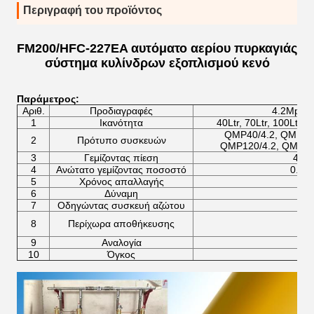
Περιγραφή του προϊόντος
FM200/HFC-227EA αυτόματο αερίου πυρκαγιάς
σύστημα κυλίνδρων εξοπλισμού κενό
Παράμετρος:
Αριθ.
Προδιαγραφές
4.2Mpa 
1
Ικανότητα
40Ltr, 70Ltr, 100Ltr, 1
QMP40/4.2, QMP70/
2
Πρότυπο συσκευών
QMP120/4.2, QMP15
3
Γεμίζοντας πίεση
4.2
4
Ανώτατο γεμίζοντας ποσοστό
0.95
5
Χρόνος απαλλαγής
6
Δύναμη
7
Οδηγώντας συσκευή αζώτου
8
Περίχωρα αποθήκευσης
9
Αναλογία
10
Όγκος