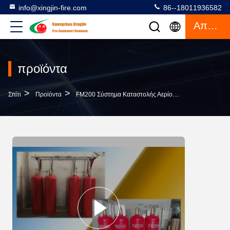
info@xingjin-fire.com
86--18011936582
Απόσπασμα
προϊόντα
>
>
>
Σπίτι
Προϊόντα
FM200 Σύστημα Καταστολής Αερίου
Σύστημα Κατα