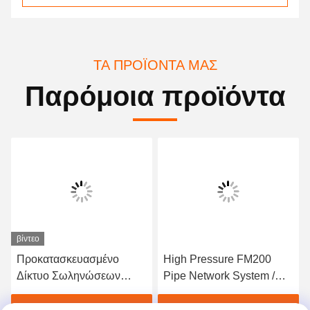
ΤΑ ΠΡΟΪΌΝΤΑ ΜΑΣ
Παρόμοια προϊόντα
βίντεο
Προκατασκευασμένο
High Pressure FM200
Δίκτυο Σωληνώσεων
Pipe Network System /
Αερίου FM200 - Αξιόπιστο
Inert Gas Fire
Σύστημα Αδρανούς
Suppression for Data