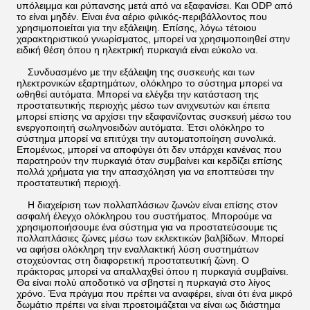
υπόλειμμα και ρύπανσης μετά από να εξαφανίσει. Και ODP από
το είναι μηδέν. Είναι ένα αέριο φιλικός-περιβάλλοντος που
χρησιμοποιείται για την εξάλειψη. Επίσης, λόγω τέτοιου
χαρακτηριστικού γνωρίσματος, μπορεί να χρησιμοποιηθεί στην
ειδική θέση όπου η ηλεκτρική πυρκαγιά είναι εύκολο να.
Συνδυασμένο με την εξάλειψη της συσκευής και των
ηλεκτρονικών εξαρτημάτων, ολόκληρο το σύστημα μπορεί να
ωθηθεί αυτόματα. Μπορεί να ελέγξει την κατάσταση της
προστατευτικής περιοχής μέσω των ανιχνευτών και έπειτα
μπορεί επίσης να αρχίσει την εξαφανίζοντας συσκευή μέσω του
ενεργοποιητή σωληνοειδών αυτόματα. Έτσι ολόκληρο το
σύστημα μπορεί να επιτύχει την αυτοματοποίηση συνολικά.
Επομένως, μπορεί να αποφύγει ότι δεν υπάρχει κανένας που
παρατηρούν την πυρκαγιά όταν συμβαίνει και κερδίζει επίσης
πολλά χρήματα για την απασχόληση για να εποπτεύσει την
προστατευτική περιοχή.
Η διαχείριση των πολλαπλάσιων ζωνών είναι επίσης στον
ασφαλή έλεγχο ολόκληρου του συστήματος. Μπορούμε να
χρησιμοποιήσουμε ένα σύστημα για να προστατεύσουμε τις
πολλαπλάσιες ζώνες μέσω των εκλεκτικών βαλβίδων. Μπορεί
να αφήσει ολόκληρη την εναλλακτική λύση συστημάτων
στοχεύοντας στη διαφορετική προστατευτική ζώνη. Ο
πράκτορας μπορεί να απαλλαχθεί όπου η πυρκαγιά συμβαίνει.
Θα είναι πολύ αποδοτικό να σβηστεί η πυρκαγιά στο λίγος
χρόνο. Ένα πράγμα που πρέπει να αναφέρει, είναι ότι ένα μικρό
δωμάτιο πρέπει να είναι προετοιμάζεται να είναι ως διάστημα