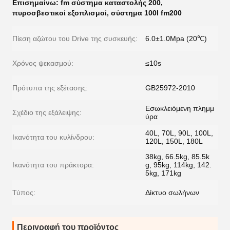
Επισημαίνω:
fm σύστημα καταστολής 200
,
πυροσβεστικοί εξοπλισμοί
,
σύστημα 100l fm200
Πίεση αζώτου του Drive της συσκευής:
6.0±1.0Mpa (20℃)
Χρόνος ψεκασμού:
≤10s
Πρότυπα της εξέτασης:
GB25972-2010
Εσωκλειόμενη πλημμ
Σχέδιο της εξάλειψης:
ύρα
40L, 70L, 90L, 100L,
Ικανότητα του κυλίνδρου:
120L, 150L, 180L
38kg, 66.5kg, 85.5k
Ικανότητα του πράκτορα:
g, 95kg, 114kg, 142.
5kg, 171kg
Τύπος:
Δίκτυο σωλήνων
Περιγραφή του προϊόντος