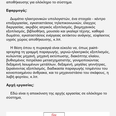
αποθήκευσης για ολόκληρο το σύστημα.
Εφαρμογές:
Δωμάτιο ηλεκτρονικών υπολογιστών, ένα στοιχείο - κέντρο
επεξεργασίας, εγκαταστάσεις τηλεπικοινωνιών, έλεγχος
διεργασίας, ακριβός ιατρικός εξοπλισμός, βιομηχανικός
εξοπλισμός, βιβλιοθήκη, μουσείο και γκαλερί τέχνης, καθαρό
δωμάτιο, εγκαταστάσεις ενέργειας εκτάκτου ανάγκης, εύφλεκτος
υγρός χώρος αποθήκευσης, κ.λπ.
Η θέση όπου η πυρκαγιά είναι εύκολο να, όπως paint-
spraying τη γραμμή παραγωγής, γερνώ-ηλεκτρικός εξοπλισμός,
κυλώντας μηχανή, μηχανή εκτύπωσης, διακόπτης ελαίου,
βυθισμένος πετρέλαιο μετασχηματιστής, γονιμοποιώντας
δεξαμενή λειωμένων μετάλλων, δεξαμενή, μεγάλες γεννήτριες,
ξεραίνοντας εξοπλισμός, διαδικασία παραγωγής τσιμέντου του
κονιοποιημένου άνθρακα, και το μηχανοστάσιο του σκάφους, η
λαβή φορτίου, κ.λπ.
Αρχή εργασίας:
Εδώ είναι η απεικόνιση της αρχής εργασίας σε ολόκληρο το
σύστημα,