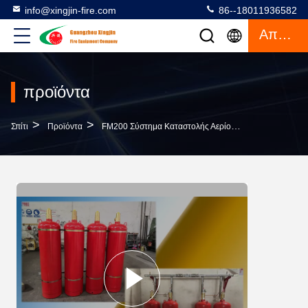
info@xingjin-fire.com
86--18011936582
Απόσπασμα
προϊόντα
>
>
>
Σπίτι
Προϊόντα
FM200 Σύστημα Καταστολής Αερίου
Σύστημα Κατ