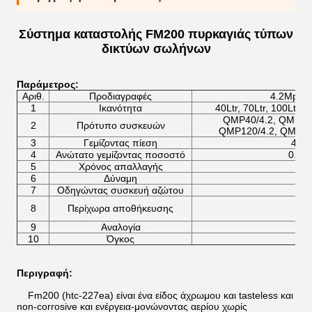
Σύστημα καταστολής FM200 πυρκαγιάς τύπων
δικτύων σωλήνων
Παράμετρος:
Αριθ.
Προδιαγραφές
4.2Mpa 
1
Ικανότητα
40Ltr, 70Ltr, 100Ltr, 1
QMP40/4.2, QMP70/
2
Πρότυπο συσκευών
QMP120/4.2, QMP15
3
Γεμίζοντας πίεση
4.2
4
Ανώτατο γεμίζοντας ποσοστό
0.95
5
Χρόνος απαλλαγής
6
Δύναμη
7
Οδηγώντας συσκευή αζώτου
8
Περίχωρα αποθήκευσης
9
Αναλογία
10
Όγκος
Περιγραφή:
Fm200 (htc-227ea) είναι ένα είδος άχρωμου και tasteless και
non-corrosive και ενέργεια-μονώνοντας αερίου χωρίς