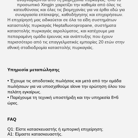
προσωπικό Xingjin χαιρετίζει την καθεμία από όλες τις
κατευθύνσεις και όλες τις βιομηχανίες για να έρθει εδώ για
συνεργασία επίσκεψης, καθοδήγησης και επιχειρήσεων.
Η επιχείρησή μας ειδικεύεται σε όλα τα είδη συστημάτων
καταστολής πυρκαγιάς Heptafluoropropane, συστήματα
καταστολής πυρκαγιάς αερολύματος, και κατέχουμε μια
πεπειραμένη ομάδα έρευνας και ανάπτυξης που έχουν
περισσότερο από τις επαγγελματικές εμπειρίες 20 ετών στην
εθνική σταδιοδρομία καταστολής πυρκαγιάς.
Υπηρεσία μεταπώλησης
• Έχουμε τις αποδοτικές πωλήσεις και μετά από την ομάδα
πωλήσεων για να υποσχεθούμε slove την ερώτηση όλου του
πελάτη εγκαίρως.
• Παρέχουμε τη τεχνική υποστήριξη και την υπηρεσία 8×6
ώρες.
FAQ
Q1: Είστε κατασκευαστής ή εμπορική επιχείρηση;
Α1: Είμαστε κατασκευαστής.