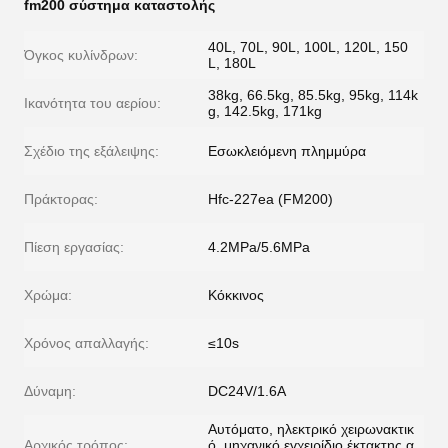
fm200 σύστημα καταστολής
40L, 70L, 90L, 100L, 120L, 150
Όγκος κυλίνδρων:
L, 180L
38kg, 66.5kg, 85.5kg, 95kg, 114k
Ικανότητα του αερίου:
g, 142.5kg, 171kg
Σχέδιο της εξάλειψης:
Εσωκλειόμενη πλημμύρα
Πράκτορας:
Hfc-227ea (FM200)
Πίεση εργασίας:
4.2MPa/5.6MPa
Χρώμα:
Κόκκινος
Χρόνος απαλλαγής:
≤10s
Δύναμη:
DC24V/1.6A
Αυτόματο, ηλεκτρικό χειρωνακτικ
Αρχικός τρόπος:
ό, μηχανικό εγχειρίδιο έκτακτης α