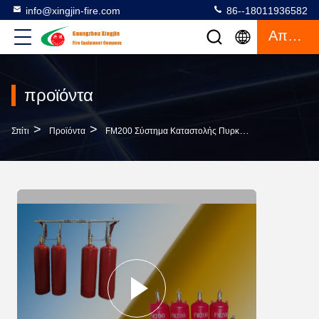
info@xingjin-fire.com
86--18011936582
Απόσπασμα
προϊόντα
>
>
>
Σπίτι
Προϊόντα
FM200 Σύστημα Καταστολής Πυρκαγιάς
180L Αυτ