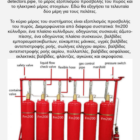
detectors.pipe, το μέρος εξοπλισμού προσβολής του πυρός και
το ηλεκτρικό μέρος στοιχείων. Εδώ θα εξηγήσει τα τελευταία
δύο μέρη για τους πελάτες.
Το κύριο μέρος του συστήματος είναι εξοπλισμός προσβολής
του πυρός. Διαμορφώνεται από διάφορα συστατικά: fm200
κύλινδροι, ένα πλαίσιο κυλίνδρων, οδηγώντας συσκευές άζωτο-
πίεσης, ένα οδηγώντας πλαίσιο συσκευών, βαλβίδες
εμπορευματοκιβωτίων, εύκαμπτες μάνικες, υγρές βαλβίδες
αντεπιστροφής ροής, σωλήνες ελέγχου αερίου, βαλβίδες
αντεπιστροφής ροής αερίου, πολλαπλές, βαλβίδες ασφάλειας,
εκλεκτικές βαλβίδες, φλάντζες, αγκώνες και ακροφύσια.