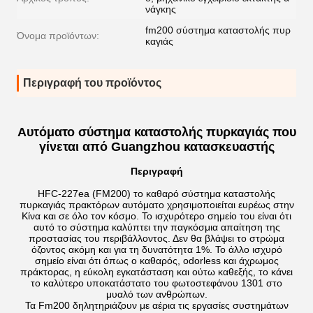
νάγκης
fm200 σύστημα καταστολής πυρ
Όνομα προϊόντων:
καγιάς
Περιγραφή του προϊόντος
Αυτόματο σύστημα καταστολής πυρκαγιάς που
γίνεται από Guangzhou κατασκευαστής
Περιγραφή
HFC-227ea (FM200) το καθαρό σύστημα καταστολής
πυρκαγιάς πρακτόρων αυτόματο χρησιμοποιείται ευρέως στην
Κίνα και σε όλο τον κόσμο. Το ισχυρότερο σημείο του είναι ότι
αυτό το σύστημα καλύπτει την παγκόσμια απαίτηση της
προστασίας του περιβάλλοντος. Δεν θα βλάψει το στρώμα
όζοντος ακόμη και για τη δυνατότητα 1%. Το άλλο ισχυρό
σημείο είναι ότι όπως ο καθαρός, odorless και άχρωμος
πράκτορας, η εύκολη εγκατάσταση και ούτω καθεξής, το κάνει
το καλύτερο υποκατάστατο του φωτοστεφάνου 1301 στο
μυαλό των ανθρώπων.
Τα Fm200 δηλητηριάζουν με αέρια τις εργασίες συστημάτων