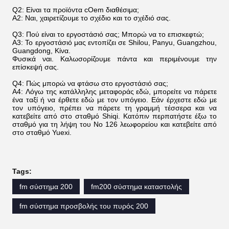
Q2: Είναι τα προϊόντα cOem διαθέσιμα;
A2: Ναι, χαιρετίζουμε το σχέδιο και το σχέδιό σας.
Q3: Πού είναι το εργοστάσιό σας; Μπορώ να το επισκεφτώ;
A3: Το εργοστάσιό μας εντοπίζει σε Shilou, Panyu, Guangzhou,
Guangdong, Κίνα.
Φυσικά ναι. Καλωσορίζουμε πάντα και περιμένουμε την
επίσκεψή σας.
Q4: Πώς μπορώ να φτάσω στο εργοστάσιό σας;
A4: Λόγω της κατάλληλης μεταφοράς εδώ, μπορείτε να πάρετε
ένα ταξί ή να έρθετε εδώ με τον υπόγειο. Εάν έρχεστε εδώ με
τον υπόγειο, πρέπει να πάρετε τη γραμμή τέσσερα και να
κατεβείτε από στο σταθμό Shiqi. Κατόπιν περπατήστε έξω το
σταθμό για τη λήψη του Νο 126 λεωφορείου και κατεβείτε από
στο σταθμό Yuexi.
Tags:
fm σύστημα 200
fm200 σύστημα καταστολής
fm σύστημα προσβολής του πυρός 200