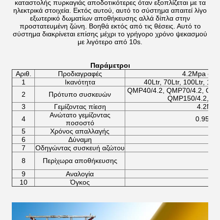
καταστολής πυρκαγιάς αποδοτικότερες όταν εξοπλίζεται με τα
ηλεκτρικά στοιχεία. Εκτός αυτού, αυτό το σύστημα απαιτεί λίγο
εξωτερικό δωματίων αποθήκευσης αλλά δίπλα στην
προστατευμένη ζώνη. Βοηθά εκτός από τις θέσεις. Αυτό το
σύστημα διακρίνεται επίσης μέχρι το γρήγορο χρόνο ψεκασμού
με λιγότερο από 10s.
Παράμετροι
Αριθ.
Προδιαγραφές
4.2Mpa σύ
1
Ικανότητα
40Ltr, 70Ltr, 100Ltr, 120
QMP40/4.2, QMP70/4.2, QMP
2
Πρότυπο συσκευών
QMP150/4.2, QM
3
Γεμίζοντας πίεση
4.2Mp
Ανώτατο γεμίζοντας
4
0.95kg/
ποσοστό
5
Χρόνος απαλλαγής
6
Δύναμη
7
Οδηγώντας συσκευή αζώτου
8
Περίχωρα αποθήκευσης
9
Αναλογία
10
Όγκος