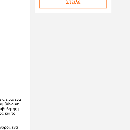
Στείλε
α είναι ένα
λαμβάνουν:
χοβολητής με
ς και το
νδροι, ένα