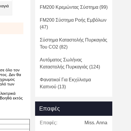
καγιά
FM200 Κρεμώντας Σύστημα
(99)
FM200 Σύστημα Ροής Εμβόλων
(47)
Σύστημα Καταστολής Πυρκαγιάς
Του CO2
(82)
Αυτόματος Σωλήνας
Καταστολής Πυρκαγιάς
(124)
σε όλο τον
τος. Δεν θα
 άχρωμος
Φανατικοί Για Εκχύλισμα
αλό των
Καπνού
(13)
λεκτρικά
 Βοηθά εκτός
Επαφές
Επαφές:
Miss. Anna