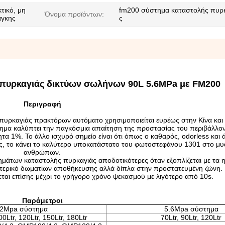
τικό, μη
fm200 σύστημα καταστολής πυρ
Όνομα προϊόντων:
άγκης
ς
 πυρκαγιάς δικτύων σωλήνων 90L 5.6MPa με FM200
Περιγραφή
ρκαγιάς πρακτόρων αυτόματο χρησιμοποιείται ευρέως στην Κίνα και 
στημα καλύπτει την παγκόσμια απαίτηση της προστασίας του περιβάλλον
ητα 1%. Το άλλο ισχυρό σημείο είναι ότι όπως ο καθαρός, odorless και
ς, το κάνει το καλύτερο υποκατάστατο του φωτοστεφάνου 1301 στο μυ
ανθρώπων.
ημάτων καταστολής πυρκαγιάς αποδοτικότερες όταν εξοπλίζεται με τα η
εξωτερικό δωματίων αποθήκευσης αλλά δίπλα στην προστατευμένη ζώνη.
νεται επίσης μέχρι το γρήγορο χρόνο ψεκασμού με λιγότερο από 10s.
Παράμετροι
.2Mpa σύστημα
5.6Mpa σύστημα
00Ltr, 120Ltr, 150Ltr, 180Ltr
70Ltr, 90Ltr, 120Ltr