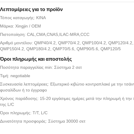
Λεπτομέρειες για το προϊόν
Τόπος καταγωγής: ΚΙΝΑ
Μάρκα: Xingjin / OEM
Πιστοποίηση: CAL,CMA,CNAS,ILAC-MRA,CCC
Αριθμό μοντέλου: QMP40/4.2, QMP70/4.2, QMP100/4.2, QMP120/4.2,
QMP150/4.2, QMP180/4.2, QMP70/5.6, QMP90/5.6, QMP120/5
Όροι πληρωμής και αποστολής
Ποσότητα παραγγελίας min: Σύστημα 2 σετ
Τιμή: negotiable
Συσκευασία λεπτομέρειες: Εξωτερικό κιβώτιο κοντραπλακέ με την τσάν
φυσαλίδων ή το έγγραφο
Χρόνος παράδοσης: 15-20 εργάσιμες ημέρες μετά την πληρωμή ή την
της L/C
Όροι πληρωμής: T/T, L/C
Δυνατότητα προσφοράς: Σύστημα 30000 σετ