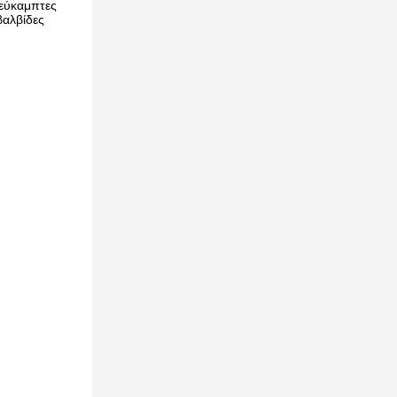
 εύκαμπτες
βαλβίδες