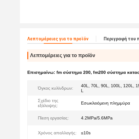
Λεπτομέρειες για το προϊόν
Περιγραφή του 
Λεπτομέρειες για το προϊόν
Επισημαίνω:
fm σύστημα 200
,
fm200 σύστημα κατα
40L, 70L, 90L, 100L, 120L, 1
Όγκος κυλίνδρων:
L
Σχέδιο της
Εσωκλειόμενη πλημμύρα
εξάλειψης:
Πίεση εργασίας:
4.2MPa/5.6MPa
Χρόνος απαλλαγής:
≤10s