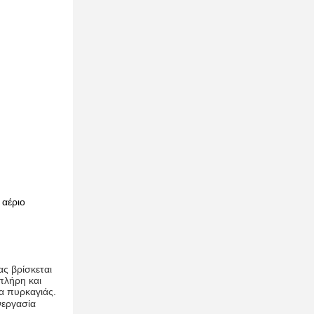
 αέριο
ς βρίσκεται
πλήρη και
ία πυρκαγιάς.
νεργασία