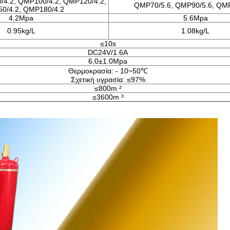
/4.2, QMP100/4.2, QMP120/4.2,
QMP70/5.6, QMP90/5.6, QMP
0/4.2, QMP180/4.2
4.2Mpa
5.6Mpa
0.95kg/L
1.08kg/L
≤10s
DC24V/1.6A
6.0±1.0Mpa
Θερμοκρασία: - 10~50℃
Σχετική υγρασία: ≤97%
≤800m ²
≤3600m ³