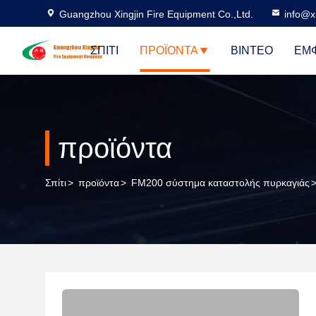
Guangzhou Xingjin Fire Equipment Co.,Ltd.
info@xi
ΣΠΊΤΙ
ΠΡΟΪΌΝΤΑ
ΒΊΝΤΕΟ
ΕΜΦ
προϊόντα
Σπίτι
>
προϊόντα
>
FM200 σύστημα καταστολής πυρκαγιάς