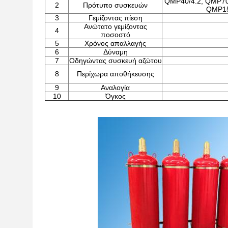
QMP40/4.2, QMP70
2
Πρότυπο συσκευών
QMP15
3
Γεμίζοντας πίεση
Ανώτατο γεμίζοντας
4
ποσοστό
5
Χρόνος απαλλαγής
6
Δύναμη
7
Οδηγώντας συσκευή αζώτου
8
Περίχωρα αποθήκευσης
9
Αναλογία
10
Όγκος