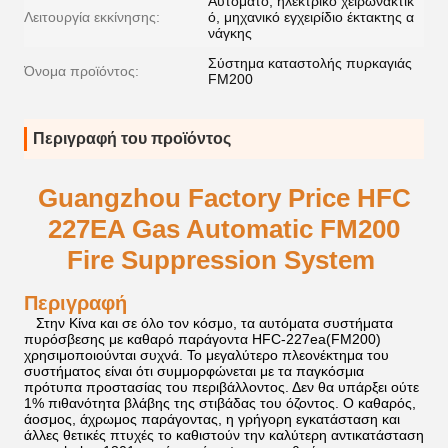
Αυτόματο, ηλεκτρικό χειρωνακτικ
Λειτουργία εκκίνησης:
ό, μηχανικό εγχειρίδιο έκτακτης α
νάγκης
Σύστημα καταστολής πυρκαγιάς
Όνομα προϊόντος:
FM200
Περιγραφή του προϊόντος
Guangzhou Factory Price HFC
227EA Gas Automatic FM200
Fire Suppression System
Περιγραφή
Στην Κίνα και σε όλο τον κόσμο, τα αυτόματα συστήματα
πυρόσβεσης με καθαρό παράγοντα HFC-227ea(FM200)
χρησιμοποιούνται συχνά. Το μεγαλύτερο πλεονέκτημα του
συστήματος είναι ότι συμμορφώνεται με τα παγκόσμια
πρότυπα προστασίας του περιβάλλοντος. Δεν θα υπάρξει ούτε
1% πιθανότητα βλάβης της στιβάδας του όζοντος. Ο καθαρός,
άοσμος, άχρωμος παράγοντας, η γρήγορη εγκατάσταση και
άλλες θετικές πτυχές το καθιστούν την καλύτερη αντικατάσταση