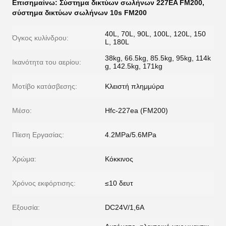
Επισημαίνω:
Σύστημα δικτύων σωλήνων 227EA FM200
,
σύστημα δικτύων σωλήνων 10s FM200
40L, 70L, 90L, 100L, 120L, 150
Όγκος κυλίνδρου:
L, 180L
38kg, 66.5kg, 85.5kg, 95kg, 114k
Ικανότητα του αερίου:
g, 142.5kg, 171kg
Μοτίβο κατάσβεσης:
Κλειστή πλημμύρα
Μέσο:
Hfc-227ea (FM200)
Πίεση Εργασίας:
4.2MPa/5.6MPa
Χρώμα:
Κόκκινος
Χρόνος εκφόρτισης:
≤10 δευτ
Εξουσία:
DC24V/1,6A