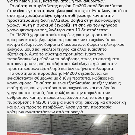
για το halon 1301, κατά την άποψη των ανθρώπων.
Το σύστημα πυρόσβεσης αερίου Fm200 αποδίδει καλύτερα
όταν είναι εγκατεστημένα ηλεκτρικά στοιχεία. Επιπλέον, αυτό το
σύστημα χρειάζεται λίγο χώρο αποθήκευσης κοντά στην
προστατευόμενη ζώνη αλλά έξω. Βοηθά στην εξοικονόμηση
χώρων. Αυτή η συσκευή ξεχωρίζει επίσης για τον γρήγορο
χρόνο ψεκασμού της, λιγότερο από 10 δευτερόλεπτα.
Το FM200 χρησιμοποιείται ευρέως για την προστασία
κρίσιμων και υψηλής αξίας περιουσιακών στοιχείων όπως
κέντρα δεδομένων, δωμάτια διακομιστών, δωμάτια ηλεκτρικού
ελέγχου, μουσεία, γκαλερί τέχνης και άλλο ευαίσθητο
εξοπλισμό. Αυτό το σύστημα προτιμάται έναντι των
παραδοσιακών μεθόδων πυρόσβεσης όπως τα συστήματα
καταιονισμού νερού, επειδή προκαλεί ελάχιστη ζημιά στον
προστατευόμενο εξοπλισμό και δεν αφήνει υπολείμματα.
Τα συστήματα πυρόσβεσης FM200 σχεδιάζονται και
εγκαθίστανται σύμφωνα με διεθνή πρότυπα, κώδικες και
κανονισμούς. Το σύστημα είναι εξοπλισμένο με εξελιγμένους
αισθητήρες και χειριστήρια που ανιχνεύουν και αντιδρούν
γρήγορα στη φωτιά, διασφαλίζοντας την ασφάλεια των
ανθρώπων και της περιουσίας. Συνοπτικά, το σύστημα
πυρόσβεσης FM200 είναι μια αξιόπιστη, οικονομικά αποδοτική
και φιλική προς το περιβάλλον λύση για την προστασία
κρίσιμων εγκαταστάσεων από πυρκαγιά.