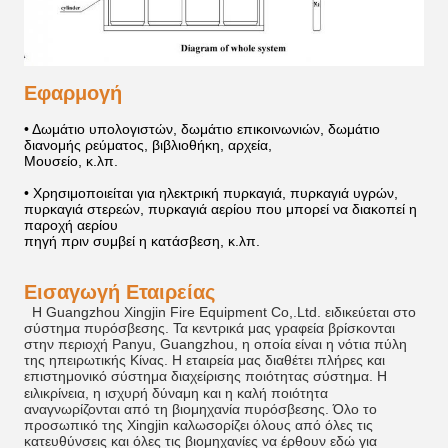
Εφαρμογή
• Δωμάτιο υπολογιστών, δωμάτιο επικοινωνιών, δωμάτιο
διανομής ρεύματος, βιβλιοθήκη, αρχεία,
Μουσείο, κ.λπ.
• Χρησιμοποιείται για ηλεκτρική πυρκαγιά, πυρκαγιά υγρών,
πυρκαγιά στερεών, πυρκαγιά αερίου που μπορεί να διακοπεί η
παροχή αερίου
πηγή πριν συμβεί η κατάσβεση, κ.λπ.
Εισαγωγή Εταιρείας
Η Guangzhou Xingjin Fire Equipment Co,.Ltd. ειδικεύεται στο
σύστημα πυρόσβεσης. Τα κεντρικά μας γραφεία βρίσκονται
στην περιοχή Panyu, Guangzhou, η οποία είναι η νότια πύλη
της ηπειρωτικής Κίνας. Η εταιρεία μας διαθέτει πλήρες και
επιστημονικό σύστημα διαχείρισης ποιότητας
σύστημα. Η
ειλικρίνεια, η ισχυρή δύναμη και η καλή ποιότητα
αναγνωρίζονται από τη βιομηχανία πυρόσβεσης. Όλο το
προσωπικό της Xingjin καλωσορίζει όλους από όλες τις
κατευθύνσεις και όλες τις βιομηχανίες να έρθουν εδώ για