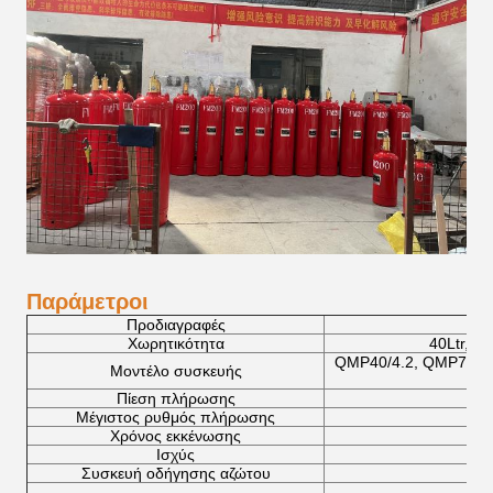
Παράμετροι
Προδιαγραφές
Χωρητικότητα
40Ltr,70L
QMP40/4.2, QMP70/4.
Μοντέλο συσκευής
Πίεση πλήρωσης
Μέγιστος ρυθμός πλήρωσης
Χρόνος εκκένωσης
Ισχύς
Συσκευή οδήγησης αζώτου