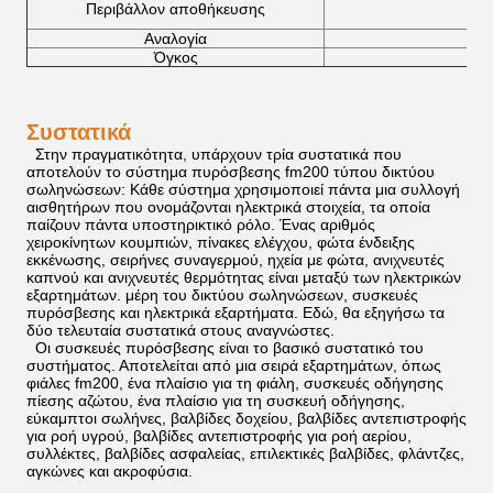
Περιβάλλον αποθήκευσης
Αναλογία
Όγκος
Συστατικά
Στην πραγματικότητα, υπάρχουν τρία συστατικά που
αποτελούν το σύστημα πυρόσβεσης fm200 τύπου δικτύου
σωληνώσεων: Κάθε σύστημα χρησιμοποιεί πάντα μια συλλογή
αισθητήρων που ονομάζονται ηλεκτρικά στοιχεία, τα οποία
παίζουν πάντα υποστηρικτικό ρόλο. Ένας αριθμός
χειροκίνητων κουμπιών, πίνακες ελέγχου, φώτα ένδειξης
εκκένωσης, σειρήνες συναγερμού, ηχεία με φώτα, ανιχνευτές
καπνού και ανιχνευτές θερμότητας είναι μεταξύ των ηλεκτρικών
εξαρτημάτων. μέρη του δικτύου σωληνώσεων, συσκευές
πυρόσβεσης και ηλεκτρικά εξαρτήματα. Εδώ, θα εξηγήσω τα
δύο τελευταία συστατικά στους αναγνώστες.
Οι συσκευές πυρόσβεσης είναι το βασικό συστατικό του
συστήματος. Αποτελείται από μια σειρά εξαρτημάτων, όπως
φιάλες fm200, ένα πλαίσιο για τη φιάλη, συσκευές οδήγησης
πίεσης αζώτου, ένα πλαίσιο για τη συσκευή οδήγησης,
εύκαμπτοι σωλήνες, βαλβίδες δοχείου, βαλβίδες αντεπιστροφής
για ροή υγρού, βαλβίδες αντεπιστροφής για ροή αερίου,
συλλέκτες, βαλβίδες ασφαλείας, επιλεκτικές βαλβίδες, φλάντζες,
αγκώνες και ακροφύσια.