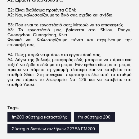
Ε2: Είναι διαθέσιμα προϊόντα OEM;
Α2: Ναι, καλωσορίζουμε το δικό σας σχέδιο και σχέδιο.
Ε3: Πού είναι το εργοστάσιό σας; Μπορώ να το επισκεφτώ;
Α3: Το εργοστάσιό μας βρίσκεται στο Shilou, Panyu,
Guangzhou, Guangdong, Κίνα.
Φυσικά ναι. Καλωσορίζουμε πάντα και περιμένουμε την
επίσκεψή σας.
Ε4: Πώς μπορώ να φτάσω στο εργοστάσιό σας;
Α4: Λόγω της βολικής μεταφοράς εδώ, μπορείτε να πάρετε ένα
ταξί ή να έρθετε εδώ με το μετρό. Εάν έρθετε εδώ με το μετρό,
πρέπει να πάρετε τη γραμμή τέσσερα και να κατεβείτε στο
σταθμό Shiqi. Στη συνέχεια, περπατήστε έξω από το σταθμό
για να πάρετε το λεωφορείο Νο. 126 και να κατεβείτε στο
σταθμό Yuexi.
Tags:
fm200 σύστημα καταστολής
fm σύστημα 200
Σύστημα δικτύων σωλήνων 227EA FM200