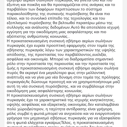
σβήσιμο αερίων σωλήνων πυρκαγιάς θα γίνεται όλο και πιο
έξυπνη και ποικίλη και θα προσαρμόζεται στις ανάγκες και το
περιβάλλον των διαφόρων περιπτώσεων.το σύστημα
παρακολούθησης της συσκευής πυρόσβεσης θα είναι πιο
τέλειο, και το συνολικό επίπεδο της τεχνολογίας και του
εξοπλισμού πυρόσβεσης θα βελτιωθεί περαιτέρω μέσω της
συλλογής και ανάλυσης δεδομένων.Αυτό θα αποτελέσει ισχυρή
εγγύηση για την οικοδόμηση μιας ασφαλέστερης και πιο
αξιόπιστης ανθρώπινης κοινωνίας..
Η προκατασκευασμένη συσκευή σβήσιμο αερίων σωλήνων
πυρκαγιάς έχει ευρεία προοπτική εφαρμογής στον τομέα της
σβήσισης πυρκαγιάς λόγω των χαρακτηριστικών της υψηλής
απόδοσης, της προστασίας του περιβάλλοντος,ευελιξία,
ασφάλεια και οικονομία. Μπορεί να διαδραματίσει σημαντικό
ρόλο στην προστασία της περιουσίας και την προστασία της
ζωής.η προκατασκευασμένη συσκευή σβήσιμο αερίου σωλήνα
πυρός θα εκραγεί ένα μεγαλύτερο φως στην μελλοντική
ανάπτυξη και να γίνει μια νέα δύναμη στον τομέα της πρόληψης
πυρκαγιάςΑς δώσουμε προσοχή και να χρησιμοποιήσουμε μαζί
αυτή τη νέα συσκευή πυρόσβεσης, και να συμβάλουμε στην
οικοδόμηση μιας ασφαλέστερης κοινωνίας.
Η προκατασκευασμένη συσκευή σβήσιμο αερίων σωλήνων
πυρκαγιάς έχει τα χαρακτηριστικά της ισχυρής κινητικότητας,
υψηλής ασφάλειας και εξαιρετικής οικονομίας.δεν καταλαμβάνει
πολύ χώροΔεύτερον, η ταχύτητα αντίδρασης είναι γρήγορη,
μόλις συμβεί η φωτιά,μπορεί να ανιχνεύσει και να ενεργοποιήσει
γρήγορα τον μηχανισμό σβήσεως πυρκαγιάς για να εξασφαλίσει
ότι η φωτιά ελέγχεται εγκαίρωςΤέλος, η προκατασκευασμένη