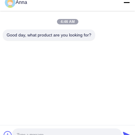
Anna
4:46 AM
Good day, what product are you looking for?
GUANGZHOU XINGJIN FIRE EQUIPMENT
CO.,LTD.
info@xingjin-fire.com
86--18011936582
Δωμάτιο 703&704, κτίριο N0.3, οδός No.8 Lianyun Erheng,
πόλη Shiqi, περιοχή Panyu, Guangzhou, Κίνα
Κίνα Καλή ποιότητα FM200 σύστημα καταστολής πυρκαγιάς Προμηθευτής.
2016-2026 Guangzhou Xingjin Fire Equipment Co.,Ltd. Όλα τα δικαιώματα