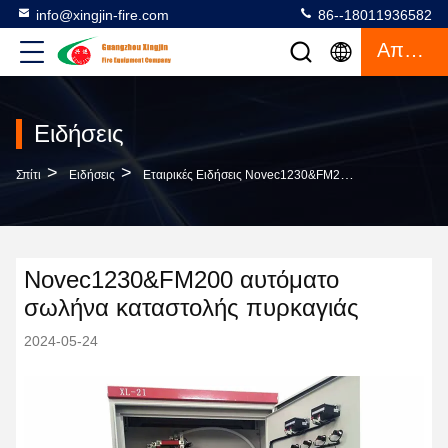
info@xingjin-fire.com
86--18011936582
Απόσπασμα
Ειδήσεις
>
>
Σπίτι
Ειδήσεις
Εταιρικές Ειδήσεις Novec1230&FM200 Αυτόματο Σωλήνα Καταστολής Πυρκαγιάς
Novec1230&FM200 αυτόματο
σωλήνα καταστολής πυρκαγιάς
2024-05-24